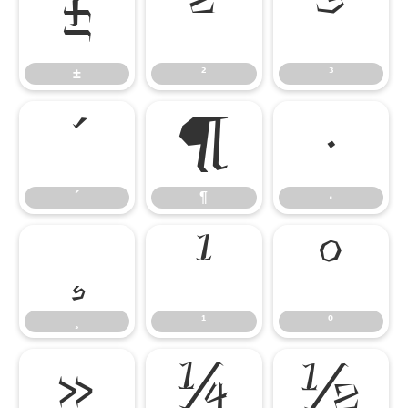
±
²
³
±
²
³
´
¶
·
´
¶
·
¸
¹
º
¸
¹
º
»
¼
½