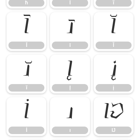
ħ
Ĩ
ĩ
Ī
ī
Ĭ
Ī
ī
Ĭ
ĭ
Į
į
ĭ
Į
į
İ
ı
Ĳ
İ
ı
Ĳ