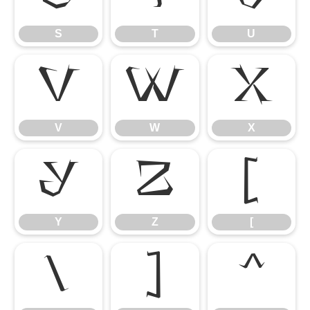
S
T
U
V
W
X
V
W
X
Y
Z
[
Y
Z
[
\
]
^