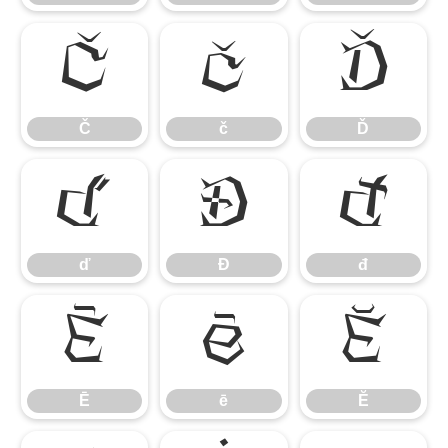
Č
č
Ď
Č
č
Ď
ď
Đ
đ
ď
Đ
đ
Ē
ē
Ĕ
Ē
ē
Ĕ