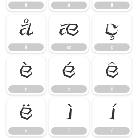
â
ã
ä
å
æ
ç
å
æ
ç
è
é
ê
è
é
ê
ë
ì
í
ë
ì
í