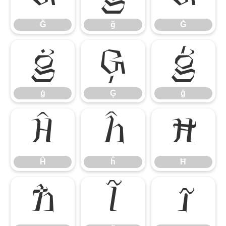
Ğ
ğ
Ġ
ġ
Ģ
ģ
ġ
Ģ
ģ
Ĥ
ĥ
Ħ
Ĥ
ĥ
Ħ
ħ
Ĩ
ĩ