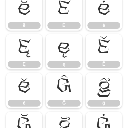
ĕ
Ė
ė
ĕ
Ė
ė
Ę
ę
Ě
Ę
ę
Ě
ě
Ĝ
ĝ
ě
Ĝ
ĝ
Ğ
ğ
Ġ