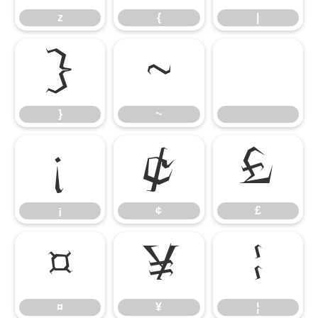
z
{
|
}
~
}
~
¡
¢
£
¡
¢
£
¤
¥
¦
¤
¥
¦