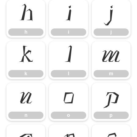
h
i
j
h
i
j
k
l
m
k
l
m
n
o
p
n
o
p