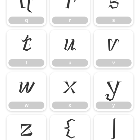
q
r
s
q
r
s
t
u
v
t
u
v
w
x
y
w
x
y
z
{
|