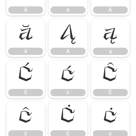
Ā
ā
Ă
ă
Ą
ą
ă
Ą
ą
Ć
ć
Ĉ
Ć
ć
Ĉ
ĉ
Ċ
ċ
ĉ
Ċ
ċ