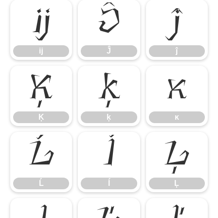
ĳ
Ĵ
ĵ
ĳ
Ĵ
ĵ
Ķ
ķ
ĸ
Ķ
ķ
ĸ
Ĺ
ĺ
Ļ
Ĺ
ĺ
Ļ