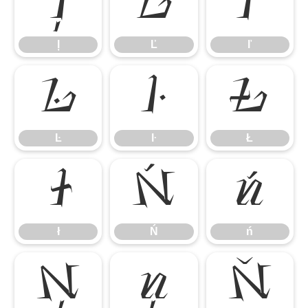
ļ
Ľ
ľ
ļ
Ľ
ľ
Ŀ
ŀ
Ł
Ŀ
ŀ
Ł
ł
Ń
ń
ł
Ń
ń
Ņ
ņ
Ň