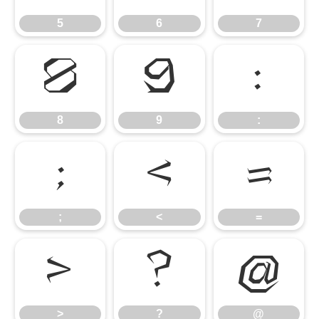
5
6
7
8
9
:
8
9
:
;
<
=
;
<
=
>
?
@
>
?
@