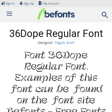
Skip
🔐
👤
Sign In
Sign Up
My Account
to
content
36Dope Regular Font
Designer:
Teguh Arief
Font 36Dope
Regular Font.
Examples of this
font can be found
on the font site