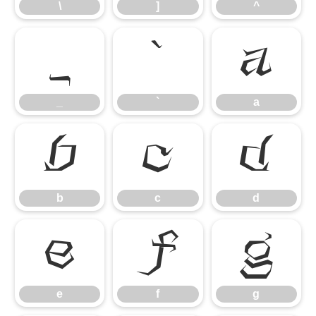
\
]
^
_
`
a
_
`
a
b
c
d
b
c
d
e
f
g
e
f
g