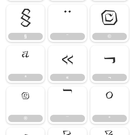
§
¨
©
§
¨
©
ª
«
¬
ª
«
¬
®
¯
°
®
¯
°