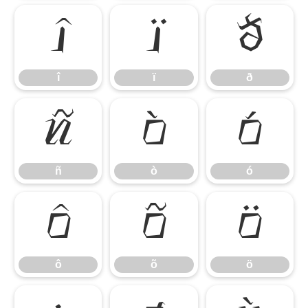
î
ï
ð
î
ï
ð
ñ
ò
ó
ñ
ò
ó
ô
õ
ö
ô
õ
ö