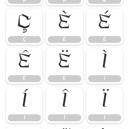
Ä
Å
Æ
Ç
È
É
Ç
È
É
Ê
Ë
Ì
Ê
Ë
Ì
Í
Î
Ï
Í
Î
Ï