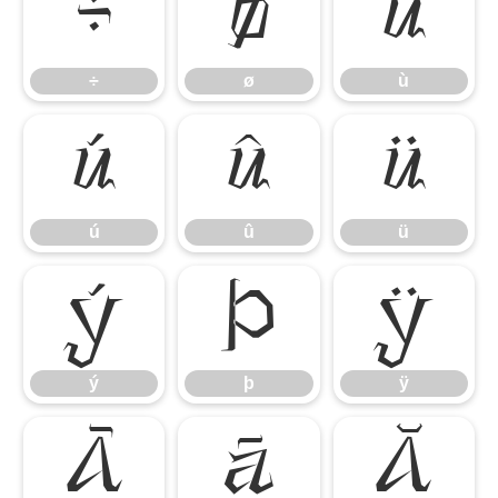
÷
ø
ù
÷
ø
ù
ú
û
ü
ú
û
ü
ý
þ
ÿ
ý
þ
ÿ
Ā
ā
Ă