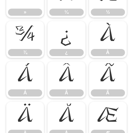
»
¼
½
¾
¿
À
¾
¿
À
Á
Â
Ã
Á
Â
Ã
Ä
Å
Æ