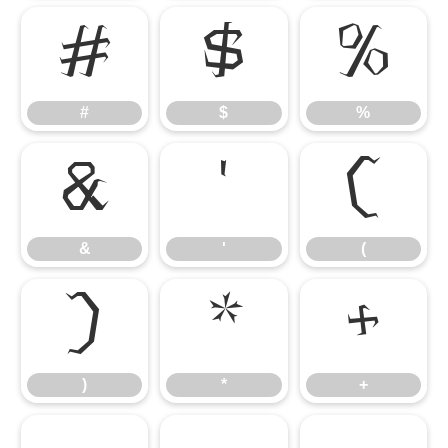
#
$
%
#
$
%
&
'
(
&
'
(
)
*
+
)
*
+