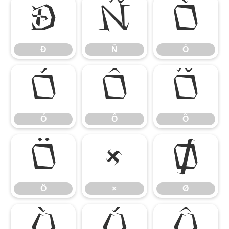
Ð
Ñ
Ò
Ð
Ñ
Ò
Ó
Ô
Õ
Ó
Ô
Õ
Ö
×
Ø
Ö
×
Ø