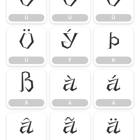
Ù
Ú
Û
Ù
Ú
Û
Ü
Ý
Þ
Ü
Ý
Þ
ß
à
á
ß
à
á
â
ã
ä