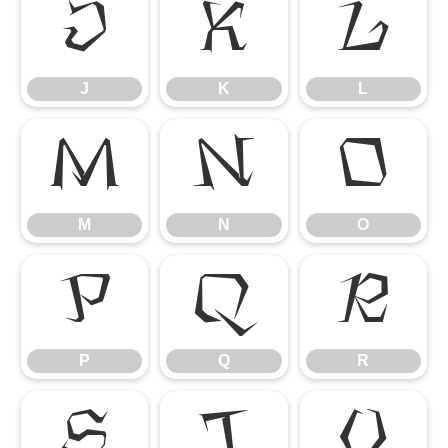
J
K
L
J
K
L
M
N
O
M
N
O
P
Q
R
P
Q
R
S
T
U