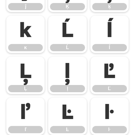
ĵ
Ķ
ķ
ĸ
Ĺ
ĺ
ĸ
Ĺ
ĺ
Ļ
ļ
Ľ
Ļ
ļ
Ľ
ľ
Ŀ
ŀ
ľ
Ŀ
ŀ