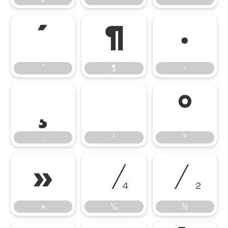
´
¶
·
´
¶
·
¸
¹
º
¸
¹
º
»
¼
½
»
¼
½