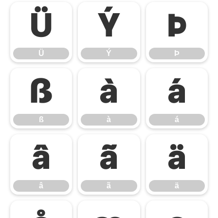
Ü
Ý
Þ
Ü
Ý
Þ
ß
à
á
ß
à
á
â
ã
ä
â
ã
ä