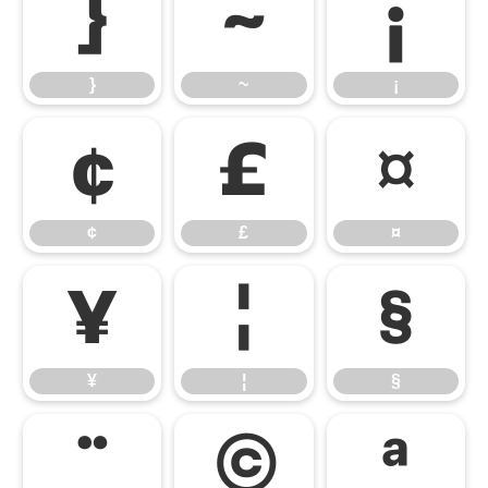
}
~
¡
}
~
¡
¢
£
¤
¢
£
¤
¥
¦
§
¥
¦
§
¨
©
ª