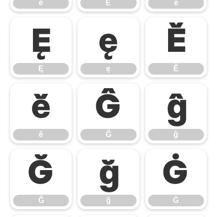
ĕ
Ė
ė
Ę
ę
Ě
Ę
ę
Ě
ě
Ĝ
ĝ
ě
Ĝ
ĝ
Ğ
ğ
Ġ
Ğ
ğ
Ġ