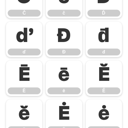
Č
č
Ď
ď
Đ
đ
ď
Đ
đ
Ē
ē
Ĕ
Ē
ē
Ĕ
ĕ
Ė
ė