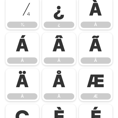
¾
¿
À
¾
¿
À
Á
Â
Ã
Á
Â
Ã
Ä
Å
Æ
Ä
Å
Æ
Ç
È
É