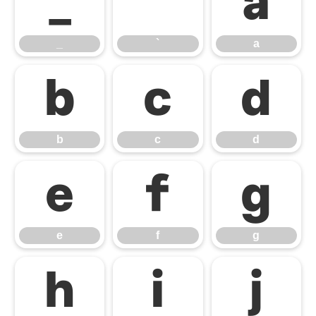
_
`
a
_
`
a
b
c
d
b
c
d
e
f
g
e
f
g
h
i
j