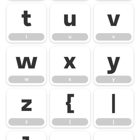
t
u
v
t
u
v
w
x
y
w
x
y
z
{
|
z
{
|