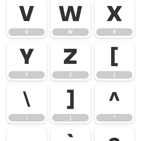
V
W
X
V
W
X
Y
Z
[
Y
Z
[
\
]
^
\
]
^