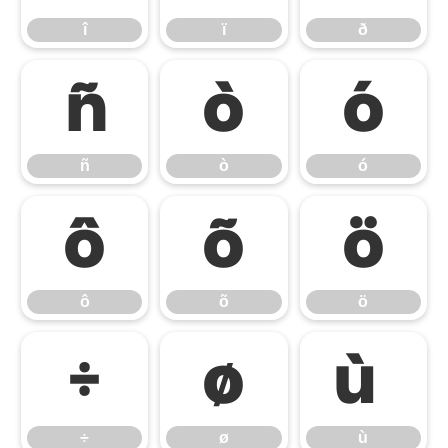
î
ï
ð
ñ
ò
ó
ñ
ò
ó
ô
õ
ö
ô
õ
ö
÷
ø
ù
÷
ø
ù