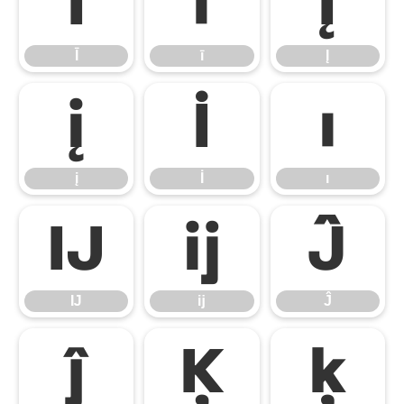
Ī
ī
Į
Ī
ī
Į
į
İ
ı
į
İ
ı
Ĳ
ĳ
Ĵ
Ĳ
ĳ
Ĵ
ĵ
Ķ
ķ