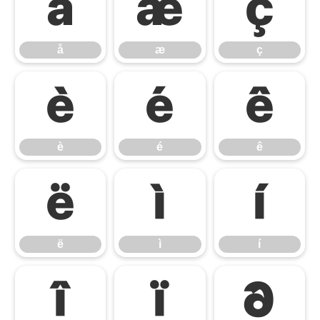
å
æ
ç
å
æ
ç
è
é
ê
è
é
ê
ë
ì
í
ë
ì
í
î
ï
ð