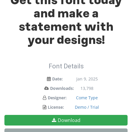
Get this font today
and make a
statement with
your designs!
Font Details
Date:
Jan 9, 2025
Downloads:
13,798
Designer:
Come Type
License:
Demo / Trial
Download