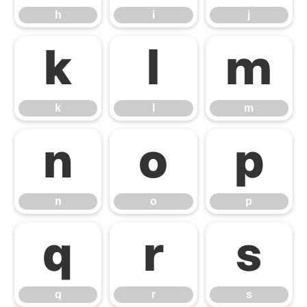
h
i
j
k
l
m
k
l
m
n
o
p
n
o
p
q
r
s
q
r
s