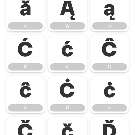
ă
Ą
ą
ă
Ą
ą
Ć
ć
Ĉ
Ć
ć
Ĉ
ĉ
Ċ
ċ
ĉ
Ċ
ċ
Č
č
Ď