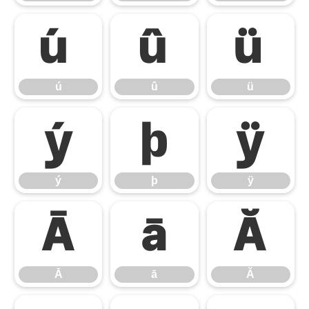
ú
û
ü
ú
û
ü
ý
þ
ÿ
ý
þ
ÿ
Ā
ā
Ă
Ā
ā
Ă