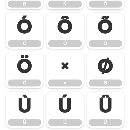
Ð
Ñ
Ò
Ó
Ô
Õ
Ó
Ô
Õ
Ö
×
Ø
Ö
×
Ø
Ù
Ú
Û
Ù
Ú
Û