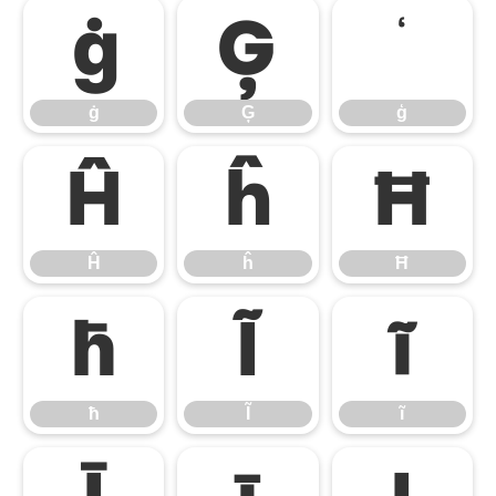
ġ
Ģ
ģ
ġ
Ģ
ģ
Ĥ
ĥ
Ħ
Ĥ
ĥ
Ħ
ħ
Ĩ
ĩ
ħ
Ĩ
ĩ