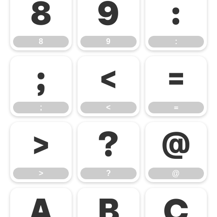
8
9
:
8
9
:
;
<
=
;
<
=
>
?
@
>
?
@
A
B
C