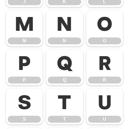
J
K
L
M
N
O
M
N
O
P
Q
R
P
Q
R
S
T
U
S
T
U