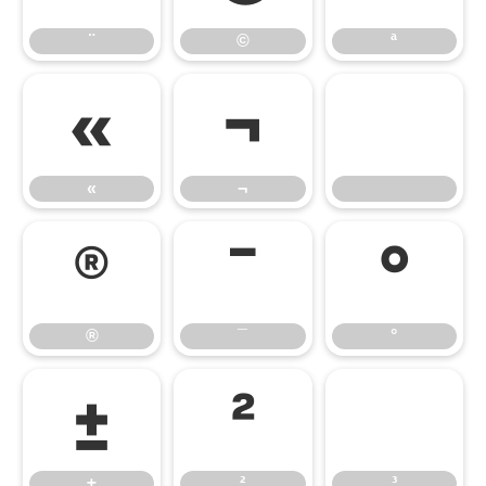
¨
©
ª
«
¬
«
¬
®
¯
°
®
¯
°
±
²
³
±
²
³