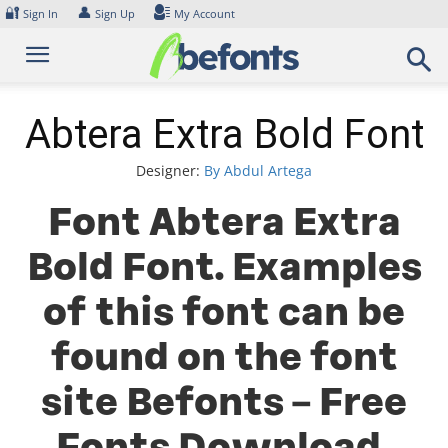
Skip
🔐
👤
Sign In
Sign Up
My Account
to
content
Abtera Extra Bold Font
Designer:
By Abdul Artega
Font Abtera Extra
Bold Font. Examples
of this font can be
found on the font
site Befonts – Free