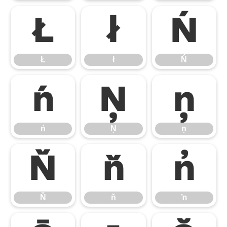
Ł
ł
Ń
Ł
ł
Ń
ń
Ņ
ņ
ń
Ņ
ņ
Ň
ň
ŉ
Ň
ň
ŉ