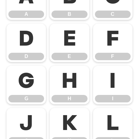
A
B
C
D
E
F
D
E
F
G
H
I
G
H
I
J
K
L