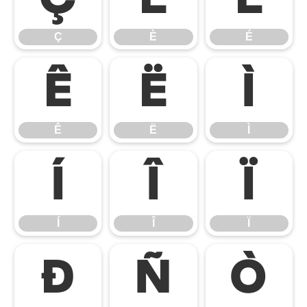
Ç
È
É
Ê
Ë
Ì
Ê
Ë
Ì
Í
Î
Ï
Í
Î
Ï
Ð
Ñ
Ò