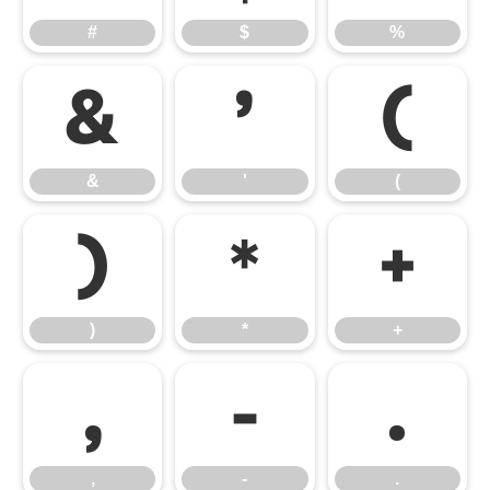
#
$
%
&
'
(
&
'
(
)
*
+
)
*
+
,
-
.
,
-
.