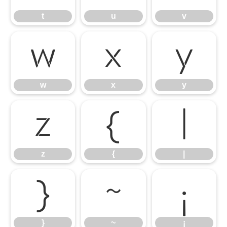
t
u
v
w
x
y
w
x
y
z
{
|
z
{
|
}
~
¡
}
~
¡