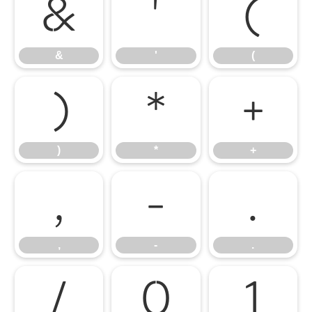
&
'
(
&
'
(
)
*
+
)
*
+
,
-
.
,
-
.
/
0
1