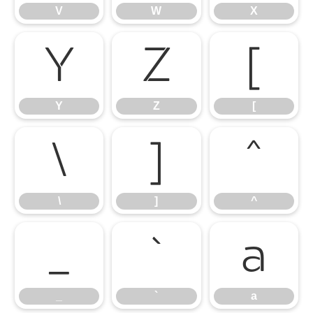
V
W
X
Y
Z
[
Y
Z
[
\
]
^
\
]
^
_
`
a
_
`
a