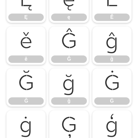
Ę
ę
Ě
Ę
ę
Ě
ě
Ĝ
ĝ
ě
Ĝ
ĝ
Ğ
ğ
Ġ
Ğ
ğ
Ġ
ġ
Ģ
ģ