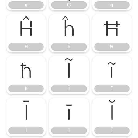
ġ
Ģ
ģ
Ĥ
ĥ
Ħ
Ĥ
ĥ
Ħ
ħ
Ĩ
ĩ
ħ
Ĩ
ĩ
Ī
ī
Ĭ
Ī
ī
Ĭ