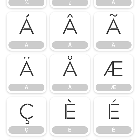
¾
¿
À
Á
Â
Ã
Á
Â
Ã
Ä
Å
Æ
Ä
Å
Æ
Ç
È
É
Ç
È
É