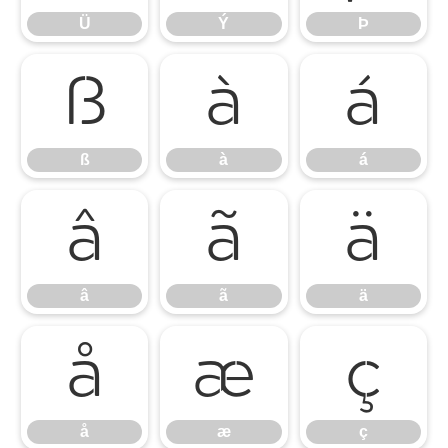
Ü
Ý
Þ
ß
à
á
ß
à
á
â
ã
ä
â
ã
ä
å
æ
ç
å
æ
ç