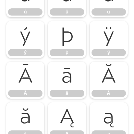
ú
û
ü
ý
þ
ÿ
ý
þ
ÿ
Ā
ā
Ă
Ā
ā
Ă
ă
Ą
ą
ă
Ą
ą