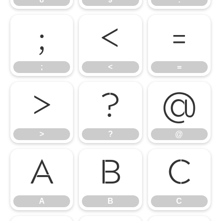
;
<
=
;
<
=
>
?
@
>
?
@
A
B
C
A
B
C