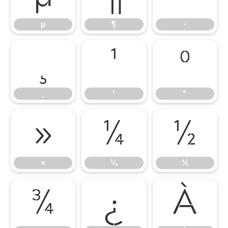
µ
¶
·
¸
¹
º
¸
¹
º
»
¼
½
»
¼
½
¾
¿
À