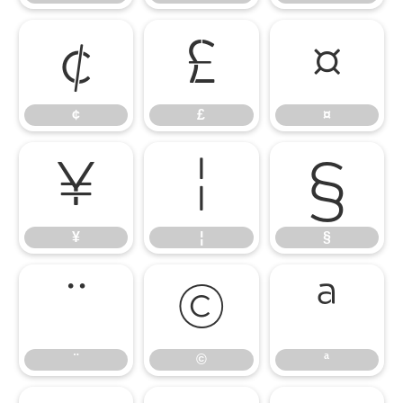
¢
£
¤
¢
£
¤
¥
¦
§
¥
¦
§
¨
©
ª
¨
©
ª