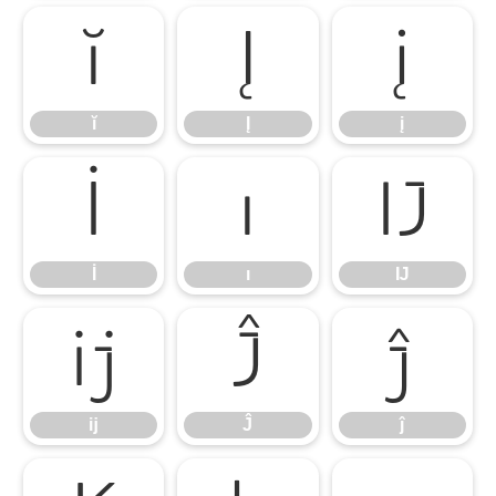
ĭ
Į
į
ĭ
Į
į
İ
ı
Ĳ
İ
ı
Ĳ
ĳ
Ĵ
ĵ
ĳ
Ĵ
ĵ