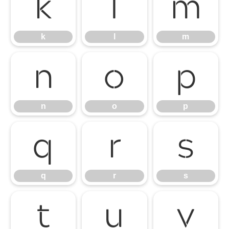
k
l
m
k
l
m
n
o
p
n
o
p
q
r
s
q
r
s
t
u
v