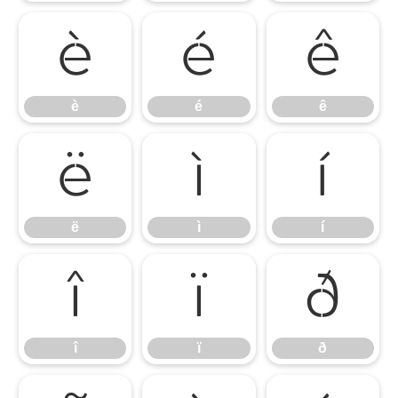
è
é
ê
è
é
ê
ë
ì
í
ë
ì
í
î
ï
ð
î
ï
ð