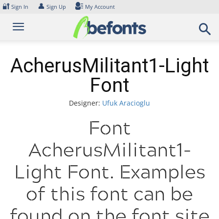
Skip
🔐
👤
Sign In
Sign Up
My Account
to
content
AcherusMilitant1-Light
Font
Designer:
Ufuk Aracioglu
Font
AcherusMilitant1-
Light Font. Examples
of this font can be
found on the font site