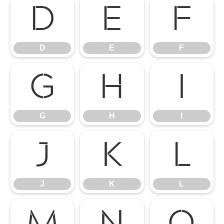
D
E
F
D
E
F
G
H
I
G
H
I
J
K
L
J
K
L