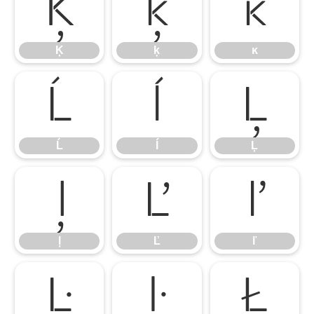
Ķ
ķ
ĸ
Ķ
ķ
ĸ
Ĺ
ĺ
Ļ
Ĺ
ĺ
Ļ
ļ
Ľ
ľ
ļ
Ľ
ľ
Ŀ
ŀ
Ł