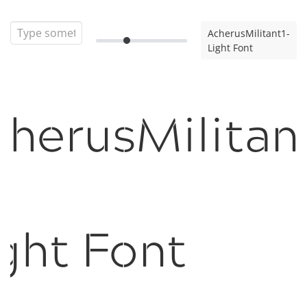
AcherusMilitant1-
Light Font
herusMilitan
ght Font