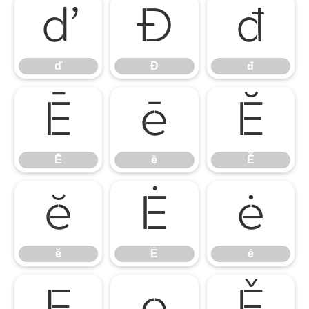
ď
Đ
đ
ď
Đ
đ
Ē
ē
Ĕ
Ē
ē
Ĕ
ĕ
Ė
ė
ĕ
Ė
ė