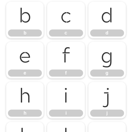
b
c
d
b
c
d
e
f
g
e
f
g
h
i
j
h
i
j