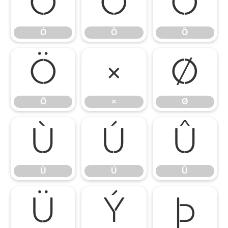
Ó
Ô
Õ
Ó
Ô
Õ
Ö
×
Ø
Ö
×
Ø
Ù
Ú
Û
Ù
Ú
Û
Ü
Ý
Þ