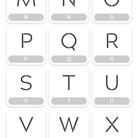
M
N
O
M
N
O
P
Q
R
P
Q
R
S
T
U
S
T
U
V
W
X