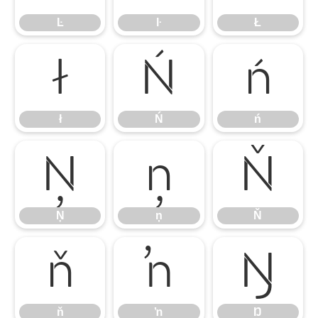
Ŀ
ŀ
Ł
ł
Ń
ń
ł
Ń
ń
Ņ
ņ
Ň
Ņ
ņ
Ň
ň
ŉ
Ŋ
ň
ŉ
Ŋ