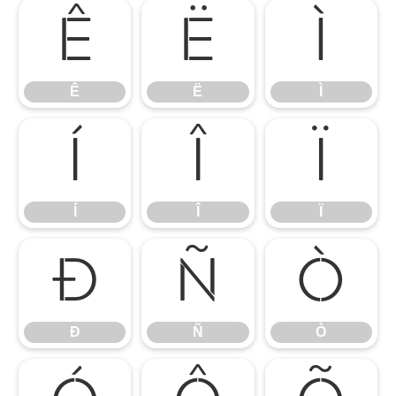
Ê
Ë
Ì
Ê
Ë
Ì
Í
Î
Ï
Í
Î
Ï
Ð
Ñ
Ò
Ð
Ñ
Ò