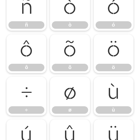
ñ
ò
ó
ñ
ò
ó
ô
õ
ö
ô
õ
ö
÷
ø
ù
÷
ø
ù
ú
û
ü