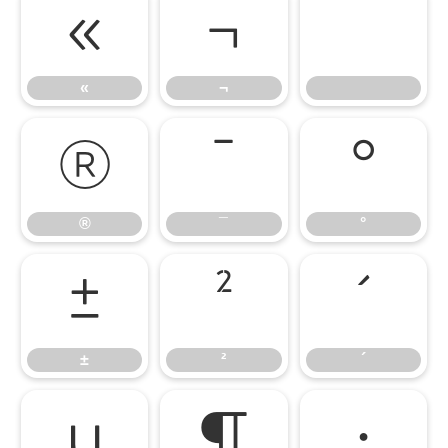
«
¬
«
¬
®
¯
°
®
¯
°
±
²
´
±
²
´
µ
¶
·