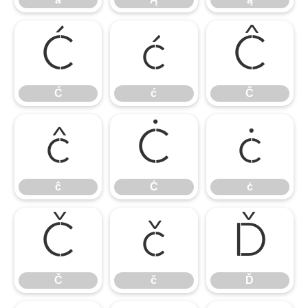
Ć
ć
Ĉ
Ć
ć
Ĉ
ĉ
Ċ
ċ
ĉ
Ċ
ċ
Č
č
Ď
Č
č
Ď