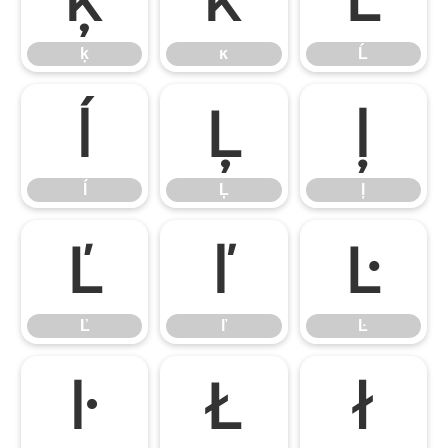
ķ
ĸ
Ĺ
ĺ
Ļ
ļ
ĺ
Ļ
ļ
Ľ
ľ
Ŀ
Ľ
ľ
Ŀ
ŀ
Ł
ł