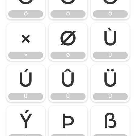
Ô
Õ
Ö
×
Ø
Ù
×
Ø
Ù
Ú
Û
Ü
Ú
Û
Ü
Ý
Þ
ß