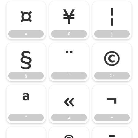
¤
¥
¦
¤
¥
¦
§
¨
©
§
¨
©
ª
«
¬
ª
«
¬