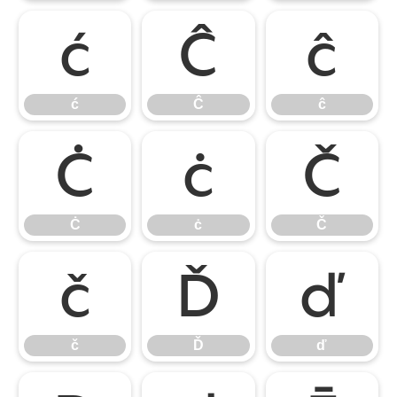
ć
Ĉ
ĉ
ć
Ĉ
ĉ
Ċ
ċ
Č
Ċ
ċ
Č
č
Ď
ď
č
Ď
ď