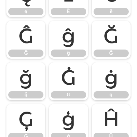
ę
Ě
ě
Ĝ
ĝ
Ğ
Ĝ
ĝ
Ğ
ğ
Ġ
ġ
ğ
Ġ
ġ
Ģ
ģ
Ĥ
Ģ
ģ
Ĥ