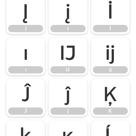
Į
į
İ
Į
į
İ
ı
Ĳ
ĳ
ı
Ĳ
ĳ
Ĵ
ĵ
Ķ
Ĵ
ĵ
Ķ
ķ
ĸ
Ĺ