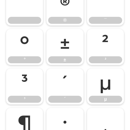
®
¯
®
¯
°
±
²
°
±
²
³
´
µ
³
´
µ
¶
·
¸