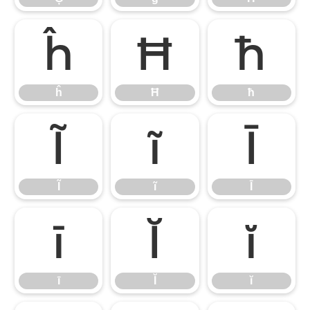
ĥ
Ħ
ħ
ĥ
Ħ
ħ
Ĩ
ĩ
Ī
Ĩ
ĩ
Ī
ī
Ĭ
ĭ
ī
Ĭ
ĭ