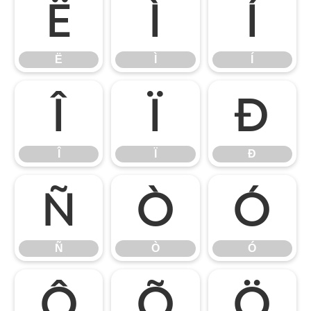
Ë
Ì
Í
Ë
Ì
Í
Î
Ï
Ð
Î
Ï
Ð
Ñ
Ò
Ó
Ñ
Ò
Ó
Ô
Õ
Ö