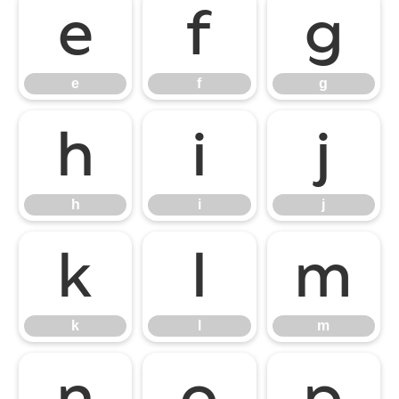
e
f
g
e
f
g
h
i
j
h
i
j
k
l
m
k
l
m
n
o
p