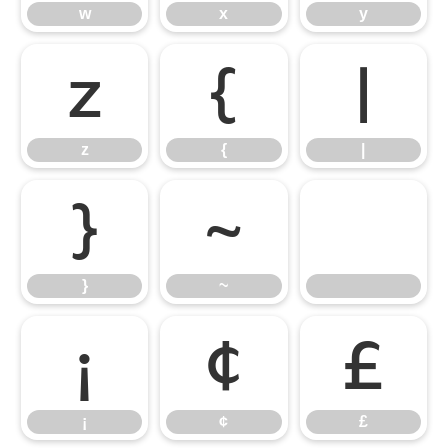
w
x
y
z
{
|
z
{
|
}
~
}
~
¡
¢
£
¡
¢
£