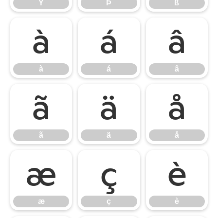
Ý
Þ
ß
à
á
â
à
á
â
ã
ä
å
ã
ä
å
æ
ç
è
æ
ç
è