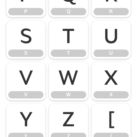
P
Q
R
S
T
U
S
T
U
V
W
X
V
W
X
Y
Z
[
Y
Z
[