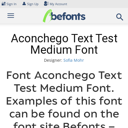
Skip
🔐
👤
Sign In
Sign Up
My Account
to
content
Aconchego Text Test
Medium Font
Designer:
Sofia Mohr
Font Aconchego Text
Test Medium Font.
Examples of this font
can be found on the
font site Befonts –