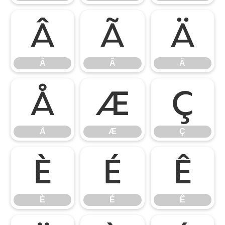
Â
Ã
Ä
Â
Ã
Ä
Å
Æ
Ç
Å
Æ
Ç
È
É
Ê
È
É
Ê