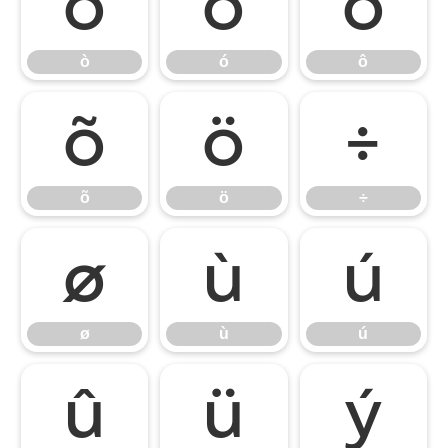
ò
ó
ô
ò
ó
ô
õ
ö
÷
õ
ö
÷
ø
ù
ú
ø
ù
ú
û
ü
ý