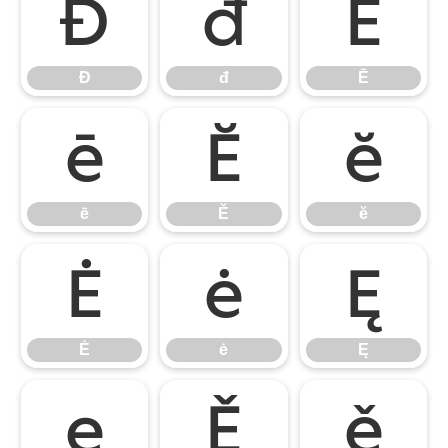
Đ
đ
Ē
Đ
đ
Ē
ē
Ĕ
ĕ
ē
Ĕ
ĕ
Ė
ė
Ę
Ė
ė
Ę
ę
Ě
ě