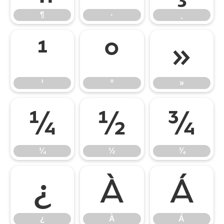
¶
·
¸
¹
º
»
¹
º
»
¼
½
¾
¼
½
¾
¿
À
Á
¿
À
Á