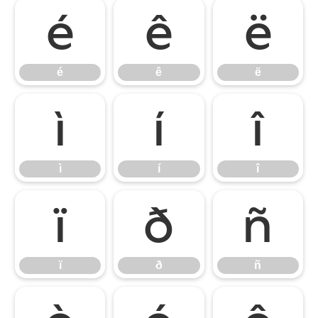
é
ê
ë
é
ê
ë
ì
í
î
ì
í
î
ï
ð
ñ
ï
ð
ñ