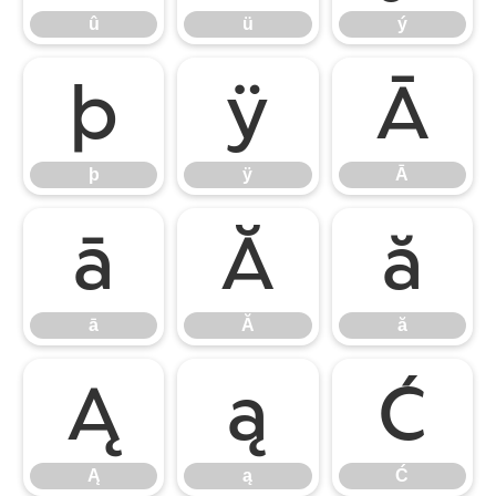
û
ü
ý
þ
ÿ
Ā
þ
ÿ
Ā
ā
Ă
ă
ā
Ă
ă
Ą
ą
Ć
Ą
ą
Ć