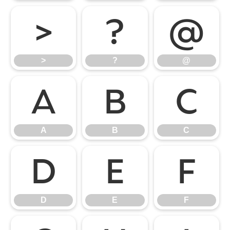
>
?
@
>
?
@
A
B
C
A
B
C
D
E
F
D
E
F