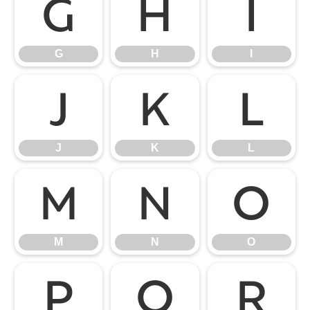
G
H
I
G
H
I
J
K
L
J
K
L
M
N
O
M
N
O
P
Q
R