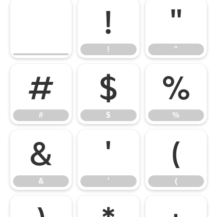
!
"
!
"
#
$
%
#
$
%
&
'
(
&
'
(