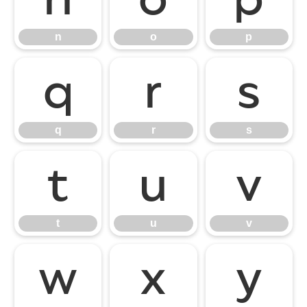
n
o
p
q
r
s
q
r
s
t
u
v
t
u
v
w
x
y