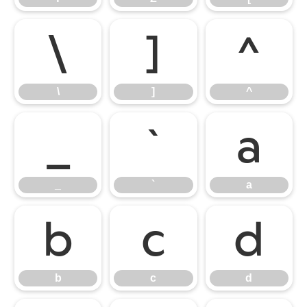
\
]
^
\
]
^
_
`
a
_
`
a
b
c
d
b
c
d