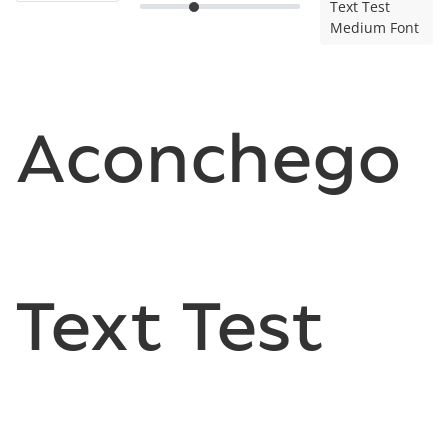
Text Test
Medium Font
Aconchego
Text Test