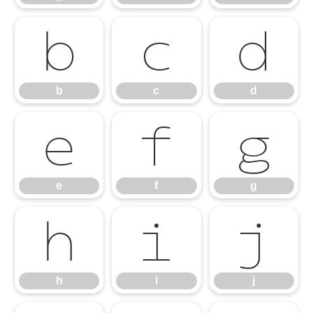
b
c
d
b
c
d
e
f
g
e
f
g
h
i
j
h
i
j