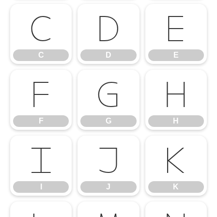
C
D
E
C
D
E
F
G
H
F
G
H
I
J
K
I
J
K