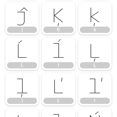
ĵ
Ķ
ķ
ĵ
Ķ
ķ
Ĺ
ĺ
Ļ
Ĺ
ĺ
Ļ
ļ
Ľ
ľ
ļ
Ľ
ľ