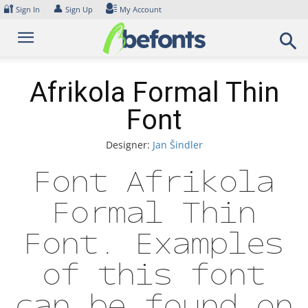
Skip
🔐
👤
Sign In
Sign Up
My Account
to
content
Afrikola Formal Thin
Font
Designer:
Jan Šindler
Font Afrikola
Formal Thin
Font. Examples
of this font
can be found on