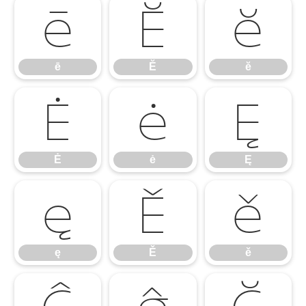
ē
Ĕ
ĕ
ē
Ĕ
ĕ
Ė
ė
Ę
Ė
ė
Ę
ę
Ě
ě
ę
Ě
ě