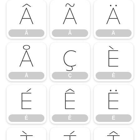
Â
Ã
Ä
Â
Ã
Ä
Å
Ç
È
Å
Ç
È
É
Ê
Ë
É
Ê
Ë