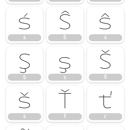
ś
Ŝ
ŝ
ś
Ŝ
ŝ
Ş
ş
Š
Ş
ş
Š
š
Ť
ť
š
Ť
ť