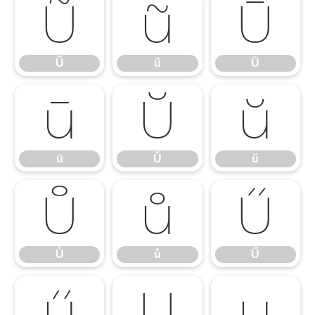
Ũ
ũ
Ū
Ũ
ũ
Ū
ū
Ŭ
ŭ
ū
Ŭ
ŭ
Ů
ů
Ű
Ů
ů
Ű
ű
Ų
ų