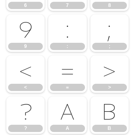
6
7
8
9
:
;
9
:
;
<
=
>
<
=
>
?
A
B
?
A
B