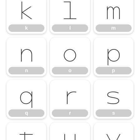
k
l
m
k
l
m
n
o
p
n
o
p
q
r
s
q
r
s
t
u
v