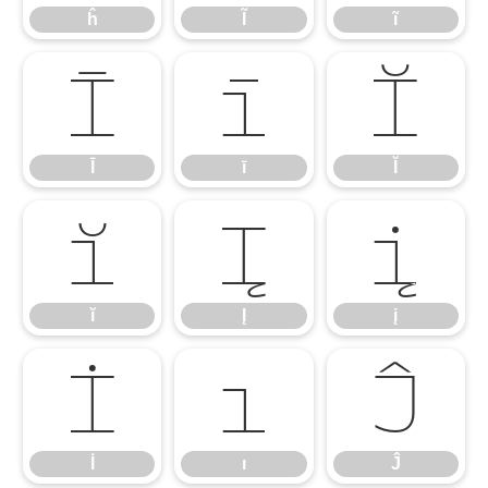
ĥ
Ĩ
ĩ
Ī
ī
Ĭ
Ī
ī
Ĭ
ĭ
Į
į
ĭ
Į
į
İ
ı
Ĵ
İ
ı
Ĵ