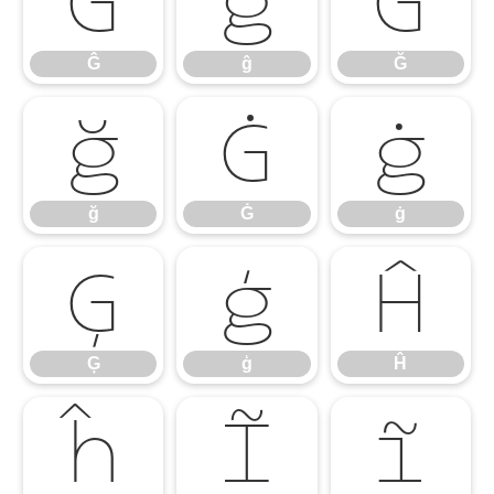
Ĝ
ĝ
Ğ
Ĝ
ĝ
Ğ
ğ
Ġ
ġ
ğ
Ġ
ġ
Ģ
ģ
Ĥ
Ģ
ģ
Ĥ
ĥ
Ĩ
ĩ