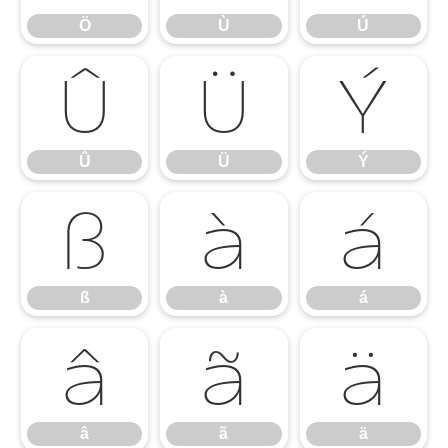
Ö
Ù
Ú
Û
Ü
Ý
Û
Ü
Ý
ß
à
á
ß
à
á
â
ã
ä
â
ã
ä