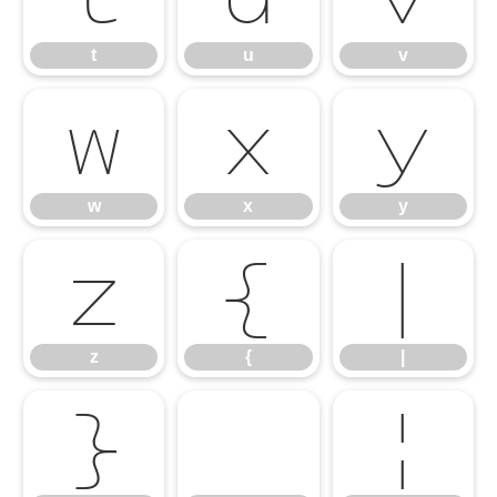
t
u
v
w
x
y
w
x
y
z
{
|
z
{
|
}
¦