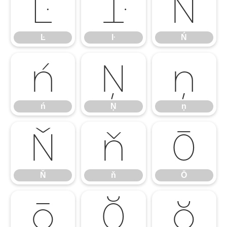
Ŀ
ŀ
Ń
Ŀ
ŀ
Ń
ń
Ņ
ņ
ń
Ņ
ņ
Ň
ň
Ō
Ň
ň
Ō
ō
Ŏ
ŏ