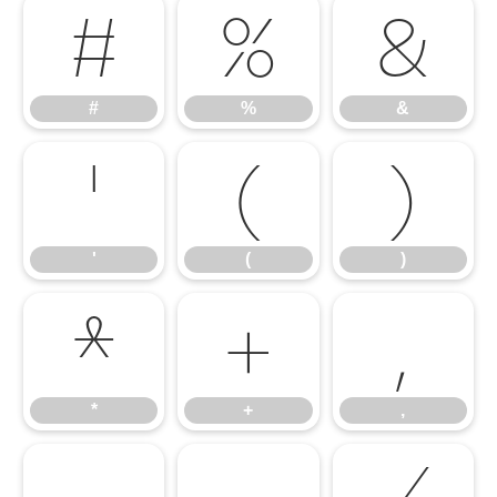
#
%
&
#
%
&
'
(
)
'
(
)
*
+
,
*
+
,