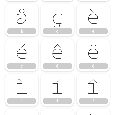
å
ç
è
å
ç
è
é
ê
ë
é
ê
ë
ì
í
î
ì
í
î