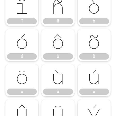
ï
ñ
ò
ï
ñ
ò
ó
ô
õ
ó
ô
õ
ö
ù
ú
ö
ù
ú
û
ü
ý