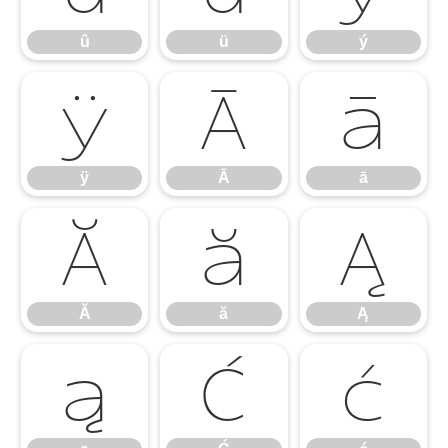
û
ü
ý
ÿ
Ā
ā
ÿ
Ā
ā
Ă
ă
Ą
Ă
ă
Ą
ą
Ć
ć