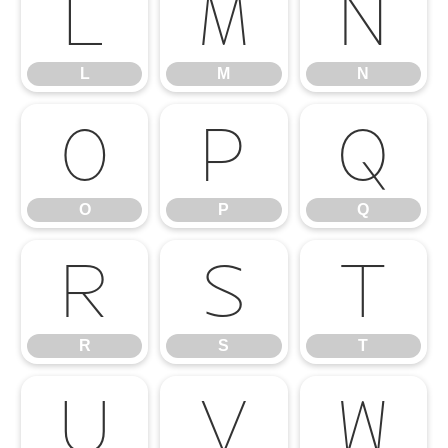
L
M
N
L
M
N
O
P
Q
O
P
Q
R
S
T
R
S
T
U
V
W