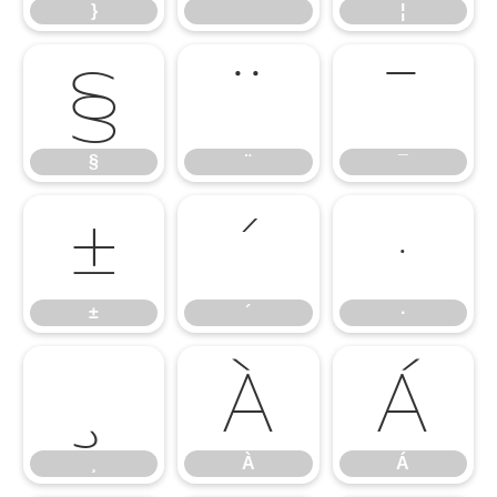
}
¦
§
¨
¯
§
¨
¯
±
´
·
±
´
·
¸
À
Á
¸
À
Á