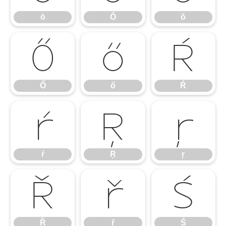
ō
Ŏ
ŏ
Ő
ő
Ŕ
Ő
ő
Ŕ
ŕ
Ŗ
ŗ
ŕ
Ŗ
ŗ
Ř
ř
Ś
Ř
ř
Ś