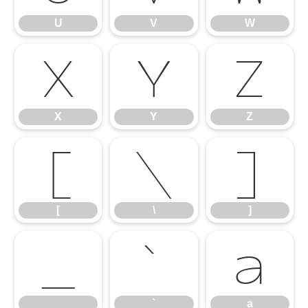
U
V
W
X
Y
Z
X
Y
Z
[
\
]
[
\
]
_
`
a
_
`
a