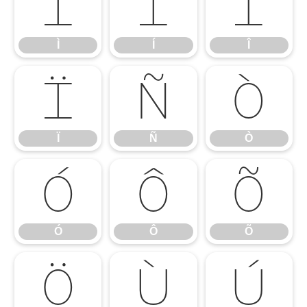
Ì
Í
Î
Ì
Í
Î
Ï
Ñ
Ò
Ï
Ñ
Ò
Ó
Ô
Õ
Ó
Ô
Õ
Ö
Ù
Ú