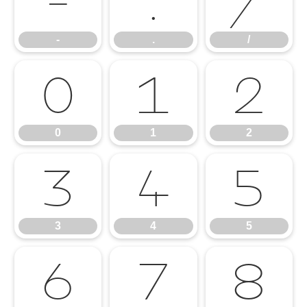
-
.
/
-
.
/
0
1
2
0
1
2
3
4
5
3
4
5
6
7
8