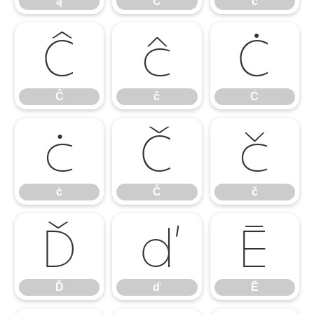
ą
Ć
ć
Ĉ
ĉ
Ċ
Ĉ
ĉ
Ċ
ċ
Č
č
ċ
Č
č
Ď
ď
Ē
Ď
ď
Ē