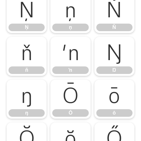
Ņ
ņ
Ň
Ņ
ņ
Ň
ň
ŉ
Ŋ
ň
ŉ
Ŋ
ŋ
Ō
ō
ŋ
Ō
ō
Ŏ
ŏ
Ő