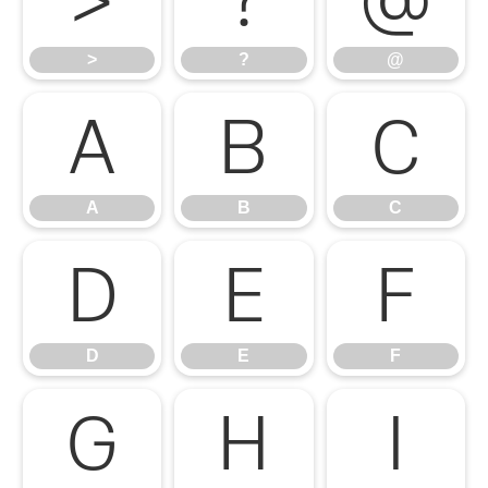
>
?
@
A
B
C
A
B
C
D
E
F
D
E
F
G
H
I