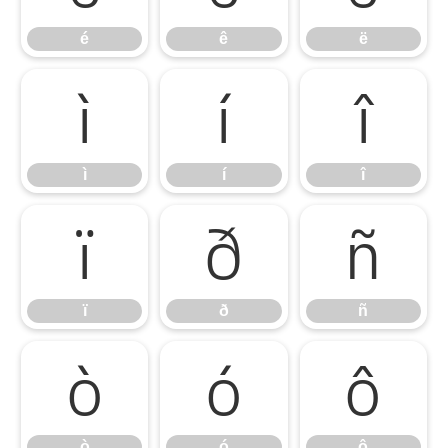
é
ê
ë
ì
í
î
ì
í
î
ï
ð
ñ
ï
ð
ñ
ò
ó
ô
ò
ó
ô