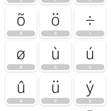
õ
ö
÷
õ
ö
÷
ø
ù
ú
ø
ù
ú
û
ü
ý
û
ü
ý