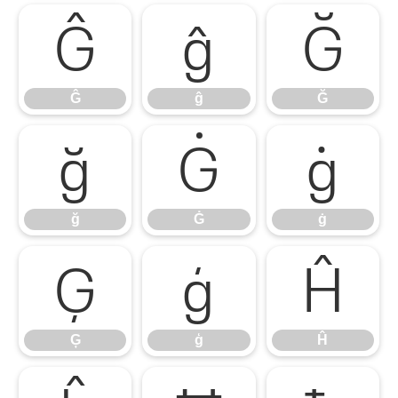
Ĝ
ĝ
Ğ
Ĝ
ĝ
Ğ
ğ
Ġ
ġ
ğ
Ġ
ġ
Ģ
ģ
Ĥ
Ģ
ģ
Ĥ