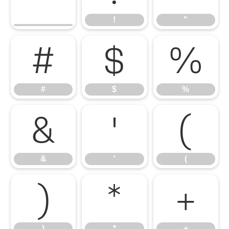
!
"
#
$
%
#
$
%
&
'
(
&
'
(
)
*
+
)
*
+