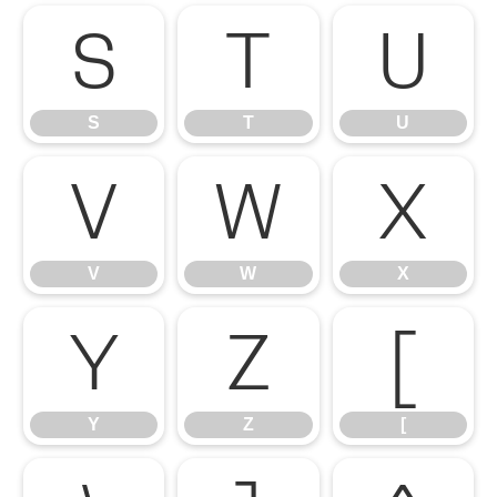
S
T
U
S
T
U
V
W
X
V
W
X
Y
Z
[
Y
Z
[