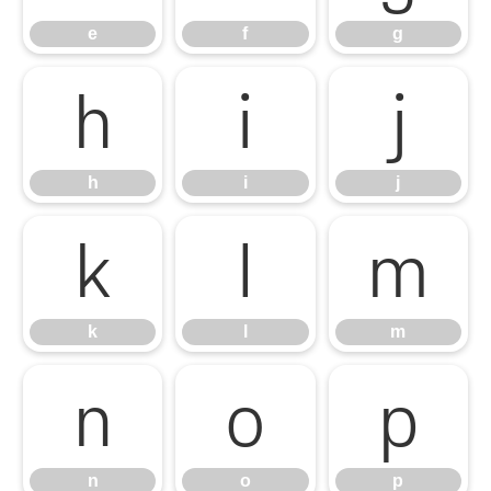
e
f
g
h
i
j
h
i
j
k
l
m
k
l
m
n
o
p
n
o
p