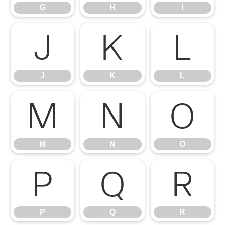
G
H
I
J
K
L
J
K
L
M
N
O
M
N
O
P
Q
R
P
Q
R