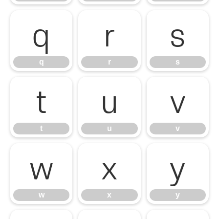
q
r
s
q
r
s
t
u
v
t
u
v
w
x
y
w
x
y