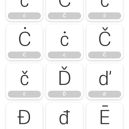
ć
Ĉ
ĉ
Ċ
ċ
Č
Ċ
ċ
Č
č
Ď
ď
č
Ď
ď
Đ
đ
Ē