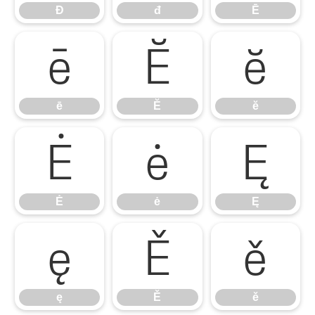
Đ
đ
Ē
ē
Ĕ
ĕ
ē
Ĕ
ĕ
Ė
ė
Ę
Ė
ė
Ę
ę
Ě
ě
ę
Ě
ě