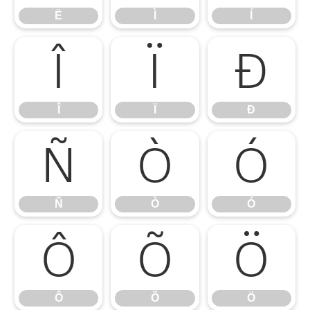
Ë
Ì
Í
Î
Ï
Ð
Î
Ï
Ð
Ñ
Ò
Ó
Ñ
Ò
Ó
Ô
Õ
Ö
Ô
Õ
Ö