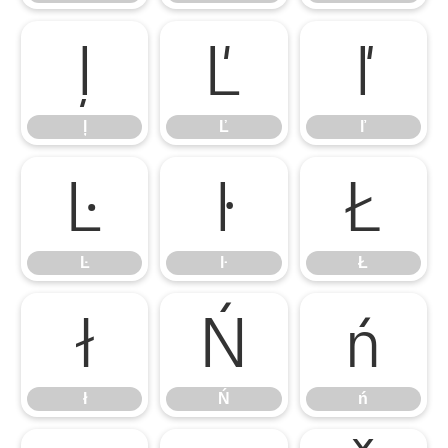
ļ
Ľ
ľ
ļ
Ľ
ľ
Ŀ
ŀ
Ł
Ŀ
ŀ
Ł
ł
Ń
ń
ł
Ń
ń