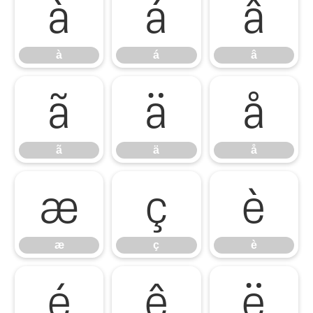
à
á
â
à
á
â
ã
ä
å
ã
ä
å
æ
ç
è
æ
ç
è
é
ê
ë