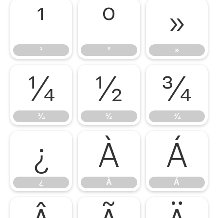
¹
º
»
¹
º
»
¼
½
¾
¼
½
¾
¿
À
Á
¿
À
Á