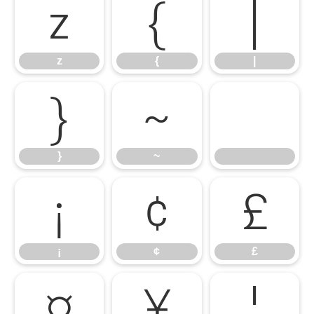
z
{
|
z
{
|
}
~
}
~
¡
¢
£
¡
¢
£
¤
¥
¦