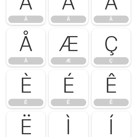
Â
Ã
Ä
Â
Ã
Ä
Å
Æ
Ç
Å
Æ
Ç
È
É
Ê
È
É
Ê
Ë
Ì
Í