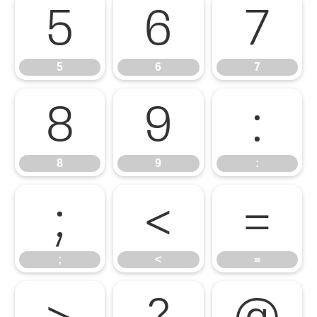
5
6
7
5
6
7
8
9
:
8
9
:
;
<
=
;
<
=
>
?
@