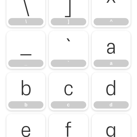
\
]
^
\
]
^
_
`
a
_
`
a
b
c
d
b
c
d
e
f
g