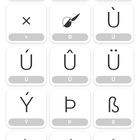
×
Ø
Ù
×
Ø
Ù
Ú
Û
Ü
Ú
Û
Ü
Ý
Þ
ß
Ý
Þ
ß