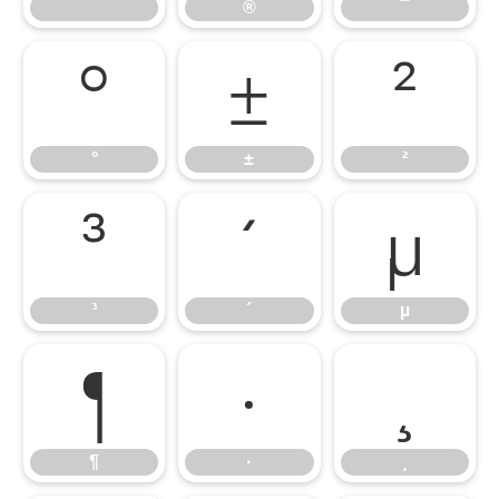
®
¯
°
±
²
°
±
²
³
´
µ
³
´
µ
¶
·
¸
¶
·
¸