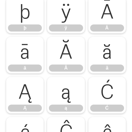
þ
ÿ
Ā
þ
ÿ
Ā
ā
Ă
ă
ā
Ă
ă
Ą
ą
Ć
Ą
ą
Ć
ć
Ĉ
ĉ