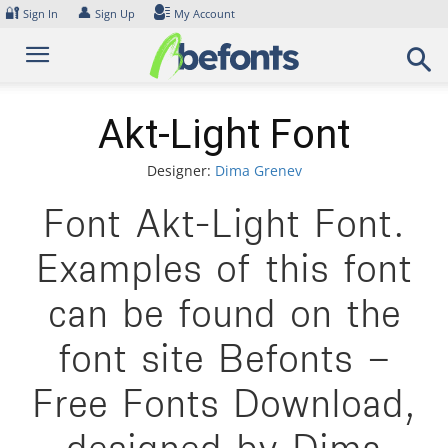
Skip
🔐
👤
Sign In
Sign Up
My Account
to
content
Akt-Light Font
Designer:
Dima Grenev
Font Akt-Light Font.
Examples of this font
can be found on the
font site Befonts –
Free Fonts Download,