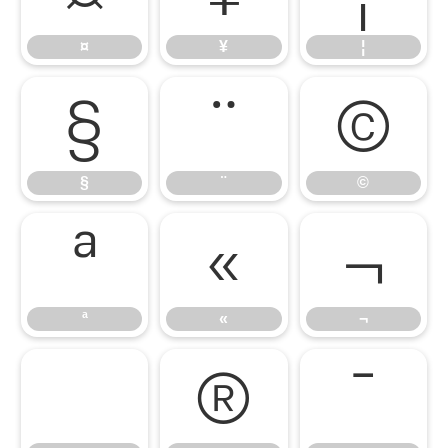
¤
¥
¦
§
¨
©
§
¨
©
ª
«
¬
ª
«
¬
®
¯