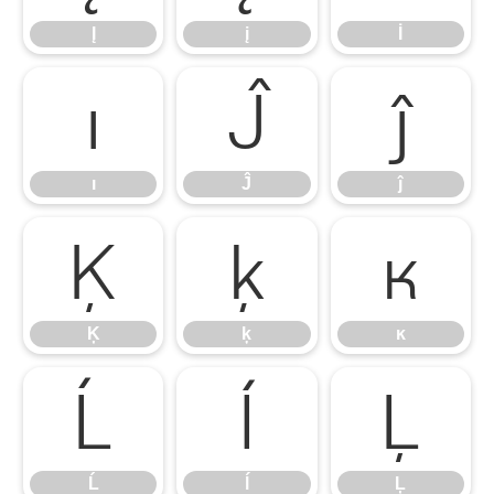
Į
į
İ
ı
Ĵ
ĵ
ı
Ĵ
ĵ
Ķ
ķ
ĸ
Ķ
ķ
ĸ
Ĺ
ĺ
Ļ
Ĺ
ĺ
Ļ