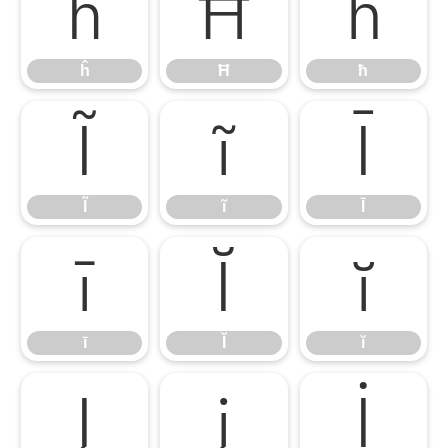
ĥ
Ħ
ħ
ĥ
Ħ
ħ
Ĩ
ĩ
Ī
Ĩ
ĩ
Ī
ī
Ĭ
ĭ
ī
Ĭ
ĭ
Į
į
İ