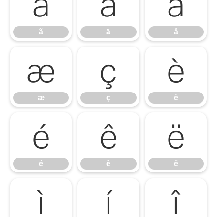
ã
ä
å
ã
ä
å
æ
ç
è
æ
ç
è
é
ê
ë
é
ê
ë
ì
í
î