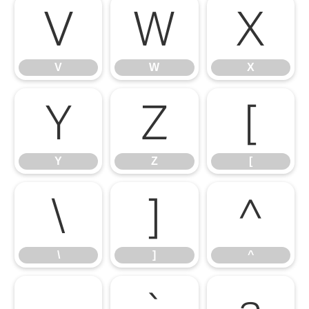
V
W
X
V
W
X
Y
Z
[
Y
Z
[
\
]
^
\
]
^