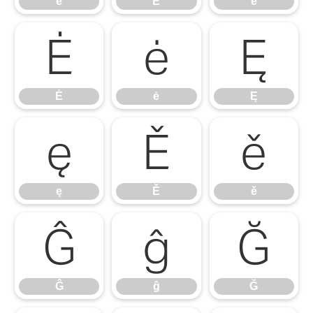
ē
Ĕ
ĕ
Ė
ė
Ę
Ė
ė
Ę
ę
Ě
ě
ę
Ě
ě
Ĝ
ĝ
Ğ
Ĝ
ĝ
Ğ