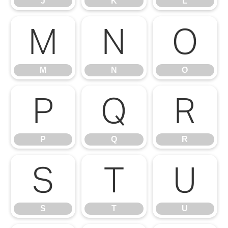
J
K
L
M
N
O
M
N
O
P
Q
R
P
Q
R
S
T
U
S
T
U