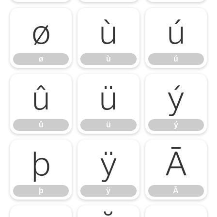
ø
ù
ú
ø
ù
ú
û
ü
ý
û
ü
ý
þ
ÿ
Ā
þ
ÿ
Ā