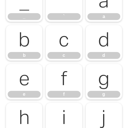
_
`
a
_
`
a
b
c
d
b
c
d
e
f
g
e
f
g
h
i
j