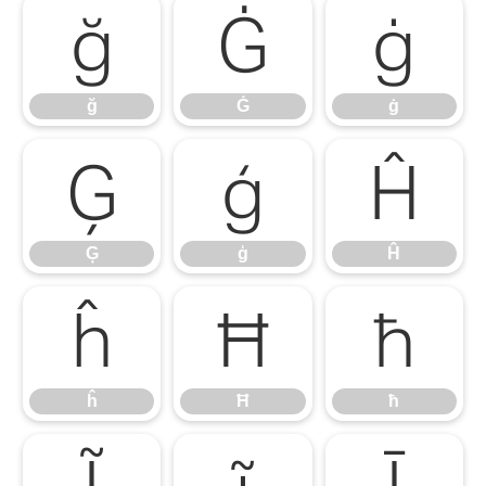
ğ
Ġ
ġ
ğ
Ġ
ġ
Ģ
ģ
Ĥ
Ģ
ģ
Ĥ
ĥ
Ħ
ħ
ĥ
Ħ
ħ