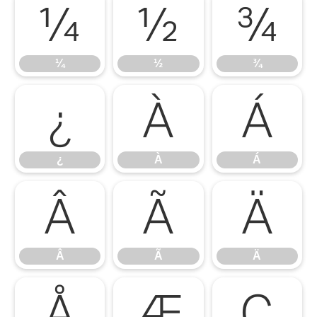
¼
½
¾
¼
½
¾
¿
À
Á
¿
À
Á
Â
Ã
Ä
Â
Ã
Ä
Å
Æ
Ç