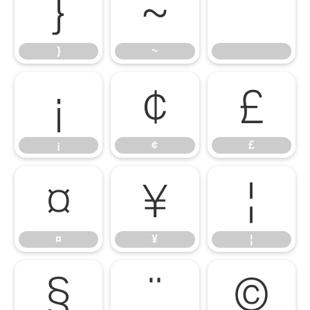
}
~
}
~
¡
¢
£
¡
¢
£
¤
¥
¦
¤
¥
¦
§
¨
©