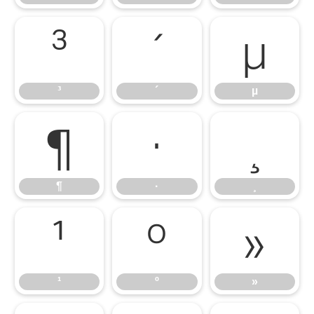
³
´
µ
³
´
µ
¶
·
¸
¶
·
¸
¹
º
»
¹
º
»