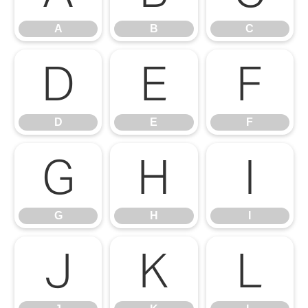
A
B
C
D
E
F
D
E
F
G
H
I
G
H
I
J
K
L