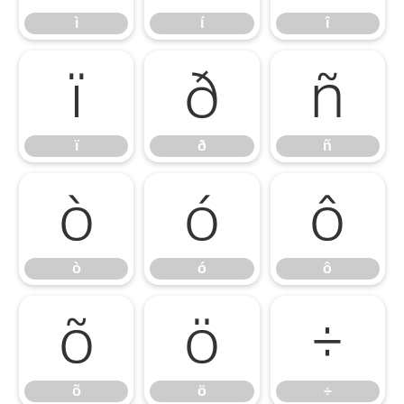
ì
í
î
ï
ð
ñ
ï
ð
ñ
ò
ó
ô
ò
ó
ô
õ
ö
÷
õ
ö
÷