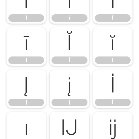
Ĩ
ĩ
Ī
Ĩ
ĩ
Ī
ī
Ĭ
ĭ
ī
Ĭ
ĭ
Į
į
İ
Į
į
İ
ı
Ĳ
ĳ