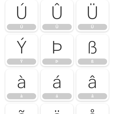
Ú
Û
Ü
Ú
Û
Ü
Ý
Þ
ß
Ý
Þ
ß
à
á
â
à
á
â