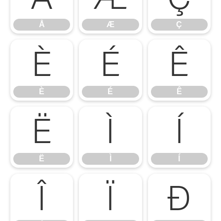
Å
Æ
Ç
È
É
Ê
È
É
Ê
Ë
Ì
Í
Ë
Ì
Í
Î
Ï
Ð