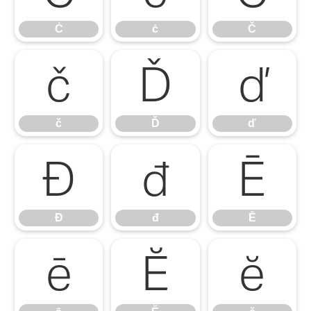
Ċ
ċ
Č
č
Ď
ď
č
Ď
ď
Đ
đ
Ē
Đ
đ
Ē
ē
Ĕ
ĕ