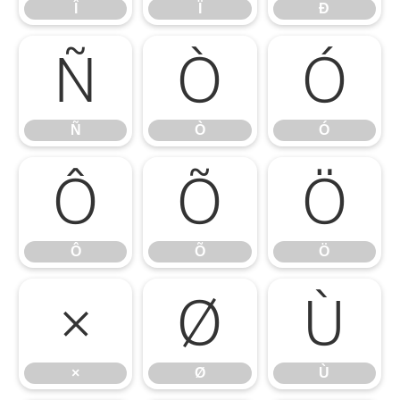
Î
Ï
Ð
Ñ
Ò
Ó
Ñ
Ò
Ó
Ô
Õ
Ö
Ô
Õ
Ö
×
Ø
Ù
×
Ø
Ù