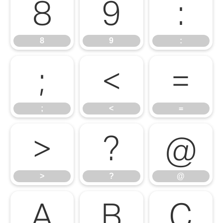
8
9
:
8
9
:
;
<
=
;
<
=
>
?
@
>
?
@
A
B
C