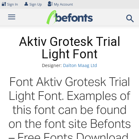
Skip
🔐
👤
Sign In
Sign Up
My Account
to
content
Aktiv Grotesk Trial
Light Font
Designer:
Dalton Maag Ltd
Font Aktiv Grotesk Trial
Light Font. Examples of
this font can be found
on the font site Befonts
– Free Fonts Download,