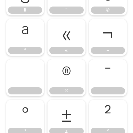
§
¨
©
ª
«
¬
ª
«
¬
®
¯
®
¯
°
±
²
°
±
²