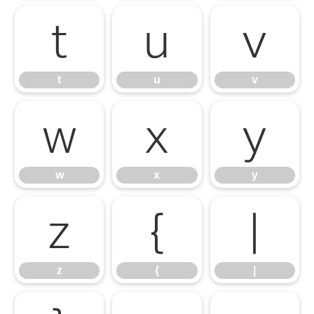
t
u
v
t
u
v
w
x
y
w
x
y
z
{
|
z
{
|