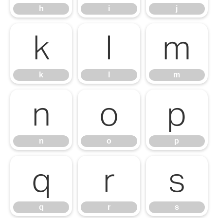
h
i
j
k
l
m
k
l
m
n
o
p
n
o
p
q
r
s
q
r
s