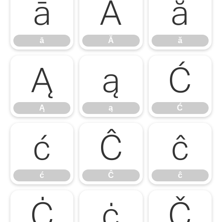
ā
Ă
ă
ā
Ă
ă
Ą
ą
Ć
Ą
ą
Ć
ć
Ĉ
ĉ
ć
Ĉ
ĉ
Ċ
ċ
Č