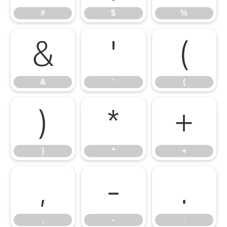
#
$
%
&
'
(
&
'
(
)
*
+
)
*
+
,
-
.
,
-
.