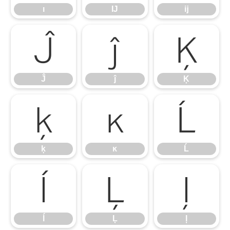
ı
Ĳ
ĳ
Ĵ
ĵ
Ķ
Ĵ
ĵ
Ķ
ķ
ĸ
Ĺ
ķ
ĸ
Ĺ
ĺ
Ļ
ļ
ĺ
Ļ
ļ