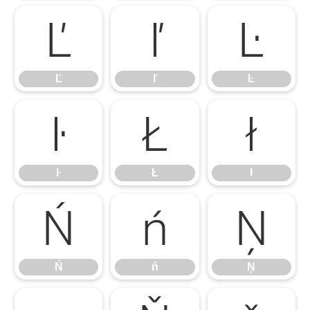
Ľ
ľ
Ŀ
Ľ
ľ
Ŀ
ŀ
Ł
ł
ŀ
Ł
ł
Ń
ń
Ņ
Ń
ń
Ņ