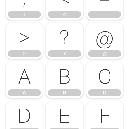
;
<
=
>
?
@
>
?
@
A
B
C
A
B
C
D
E
F