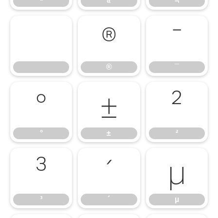
ª
«
¬
®
¯
®
¯
°
±
²
°
±
²
³
´
µ
³
´
µ