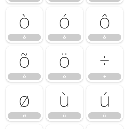
ò
ó
ô
ò
ó
ô
õ
ö
÷
õ
ö
÷
ø
ù
ú
ø
ù
ú