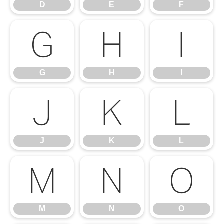
D
E
F
G
H
I
G
H
I
J
K
L
J
K
L
M
N
O
M
N
O