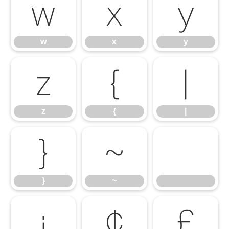
w
x
y
w
x
y
z
{
|
z
{
|
}
~
}
~
¡
¢
£