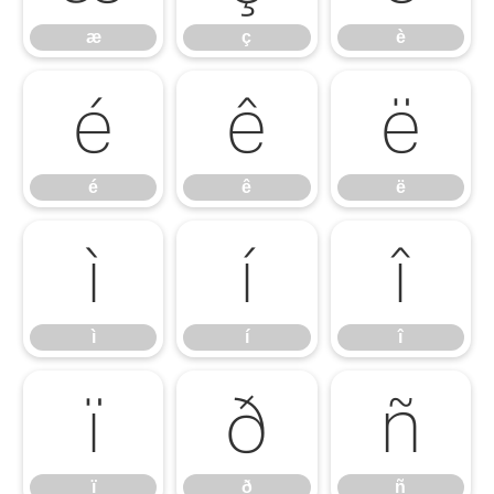
æ
ç
è
é
ê
ë
é
ê
ë
ì
í
î
ì
í
î
ï
ð
ñ
ï
ð
ñ