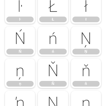
ŀ
Ł
ł
ŀ
Ł
ł
Ń
ń
Ņ
Ń
ń
Ņ
ņ
Ň
ň
ņ
Ň
ň
ŉ
Ŋ
ŋ