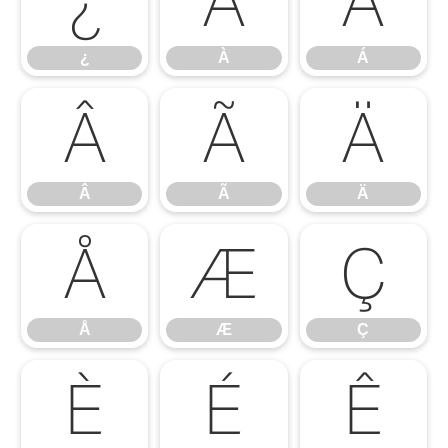
¿
À
Á
¿
À
Á
Â
Ã
Ä
Â
Ã
Ä
Å
Æ
Ç
Å
Æ
Ç
È
É
Ê