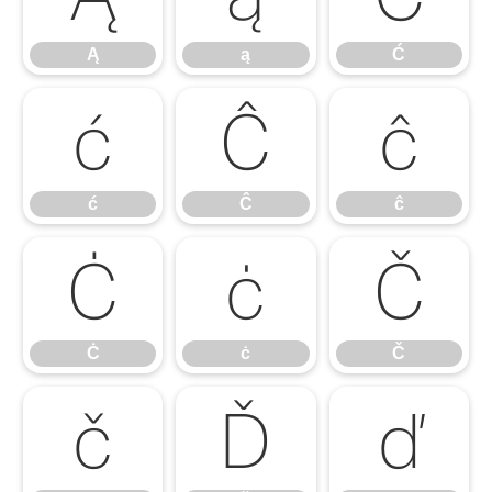
Ą
ą
Ć
ć
Ĉ
ĉ
ć
Ĉ
ĉ
Ċ
ċ
Č
Ċ
ċ
Č
č
Ď
ď