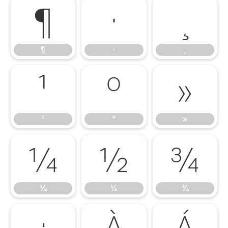
¶
·
¸
¶
·
¸
¹
º
»
¹
º
»
¼
½
¾
¼
½
¾