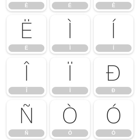
È
É
Ê
Ë
Ì
Í
Ë
Ì
Í
Î
Ï
Ð
Î
Ï
Ð
Ñ
Ò
Ó
Ñ
Ò
Ó