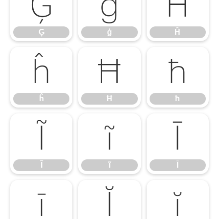
Ģ
ģ
Ĥ
Ģ
ģ
Ĥ
ĥ
Ħ
ħ
ĥ
Ħ
ħ
Ĩ
ĩ
Ī
Ĩ
ĩ
Ī
ī
Ĭ
ĭ