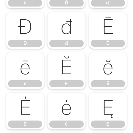
č
Ď
ď
Đ
đ
Ē
Đ
đ
Ē
ē
Ĕ
ĕ
ē
Ĕ
ĕ
Ė
ė
Ę
Ė
ė
Ę