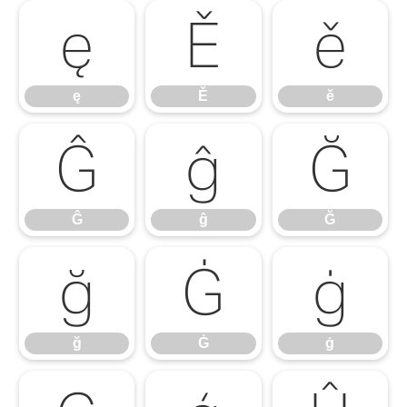
ę
Ě
ě
ę
Ě
ě
Ĝ
ĝ
Ğ
Ĝ
ĝ
Ğ
ğ
Ġ
ġ
ğ
Ġ
ġ