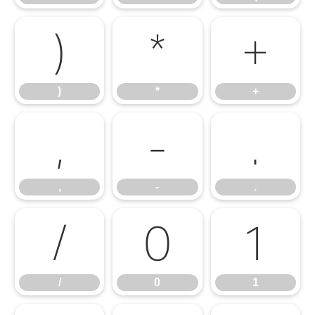
)
*
+
)
*
+
,
-
.
,
-
.
/
0
1
/
0
1