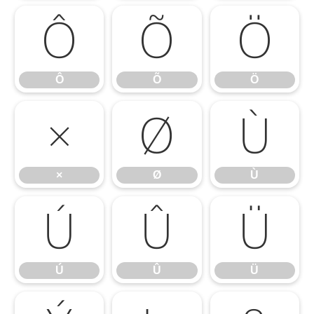
Ô
Õ
Ö
Ô
Õ
Ö
×
Ø
Ù
×
Ø
Ù
Ú
Û
Ü
Ú
Û
Ü