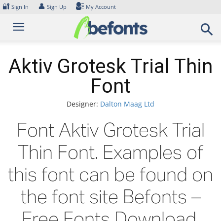
Skip
🔐
👤
Sign In
Sign Up
My Account
to
content
Aktiv Grotesk Trial Thin
Font
Designer:
Dalton Maag Ltd
Font Aktiv Grotesk Trial
Thin Font. Examples of
this font can be found on
the font site Befonts –
Free Fonts Download,