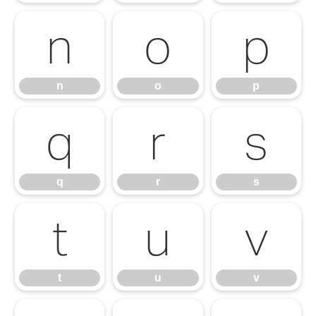
n
o
p
n
o
p
q
r
s
q
r
s
t
u
v
t
u
v