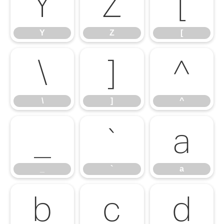
Y
Z
[
Y
Z
[
\
]
^
\
]
^
_
`
a
_
`
a
b
c
d