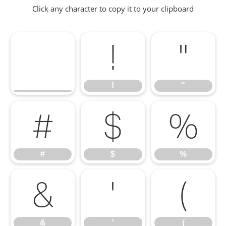
Click any character to copy it to your clipboard
!
"
!
"
#
$
%
#
$
%
&
'
(
&
'
(