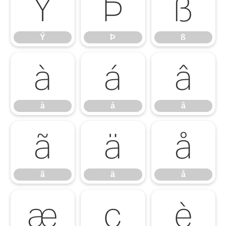
Ý
Þ
ß
Ý
Þ
ß
à
á
â
à
á
â
ã
ä
å
ã
ä
å
æ
ç
è