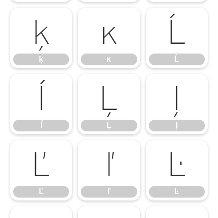
ķ
ĸ
Ĺ
ķ
ĸ
Ĺ
ĺ
Ļ
ļ
ĺ
Ļ
ļ
Ľ
ľ
Ŀ
Ľ
ľ
Ŀ