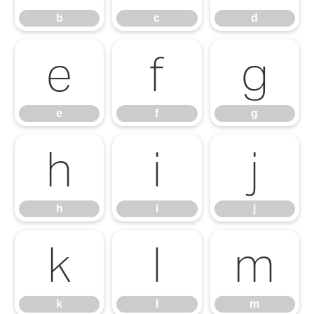
b
c
d
e
f
g
e
f
g
h
i
j
h
i
j
k
l
m
k
l
m