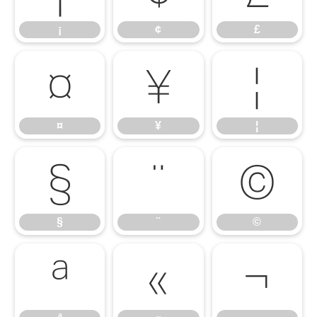
¡
¢
£
¤
¥
¦
¤
¥
¦
§
¨
©
§
¨
©
ª
«
¬