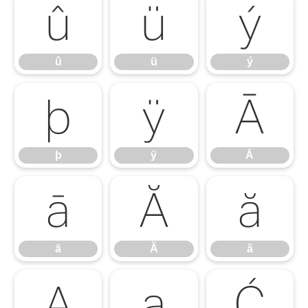
û
ü
ý
û
ü
ý
þ
ÿ
Ā
þ
ÿ
Ā
ā
Ă
ă
ā
Ă
ă
Ą
ą
Ć