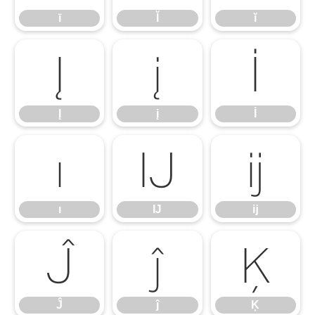
ī
Ĭ
ĭ
Į
į
İ
Į
į
İ
ı
Ĳ
ĳ
ı
Ĳ
ĳ
Ĵ
ĵ
Ķ
Ĵ
ĵ
Ķ