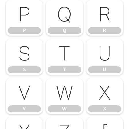
P
Q
R
P
Q
R
S
T
U
S
T
U
V
W
X
V
W
X