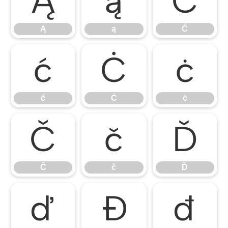
Ą
ą
Ć
Ą
ą
Ć
ć
Ċ
ċ
ć
Ċ
ċ
Č
č
Ď
Č
č
Ď
ď
Đ
đ