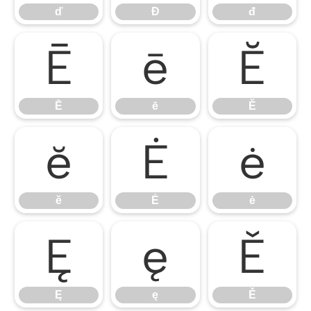
ď
Đ
đ
Ē
ē
Ĕ
Ē
ē
Ĕ
ĕ
Ė
ė
ĕ
Ė
ė
Ę
ę
Ě
Ę
ę
Ě