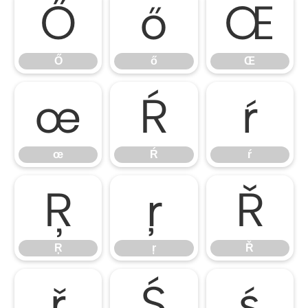
Ő
ő
Œ
Ő
ő
Œ
œ
Ŕ
ŕ
œ
Ŕ
ŕ
Ŗ
ŗ
Ř
Ŗ
ŗ
Ř
ř
Ś
ś