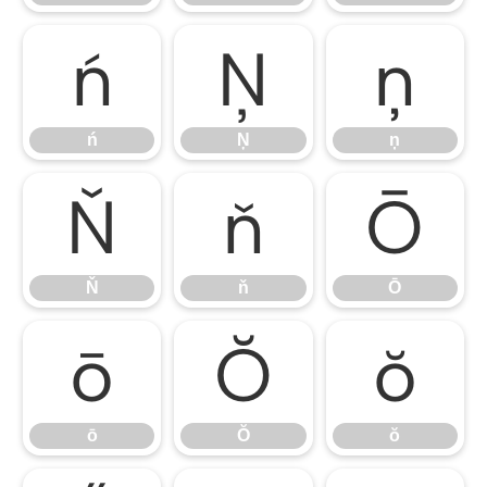
ń
Ņ
ņ
ń
Ņ
ņ
Ň
ň
Ō
Ň
ň
Ō
ō
Ŏ
ŏ
ō
Ŏ
ŏ