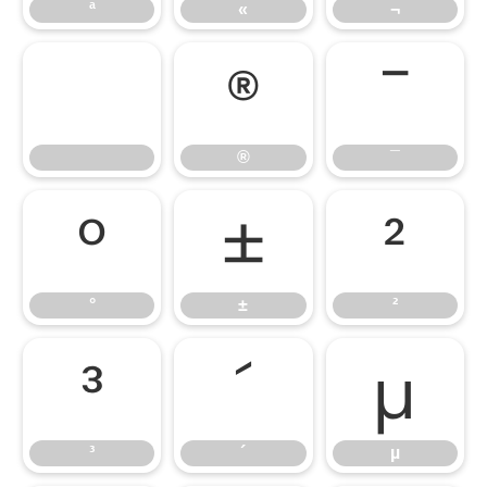
ª
«
¬
®
¯
®
¯
°
±
²
°
±
²
³
´
µ
³
´
µ