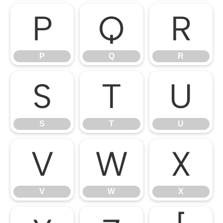
P
Q
R
P
Q
R
S
T
U
S
T
U
V
W
X
V
W
X