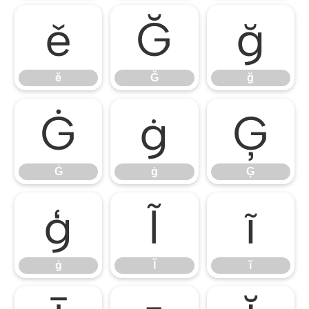
ě
Ğ
ğ
ě
Ğ
ğ
Ġ
ġ
Ģ
Ġ
ġ
Ģ
ģ
Ĩ
ĩ
ģ
Ĩ
ĩ