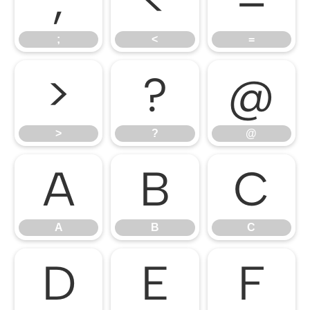
;
<
=
;
<
=
>
?
@
>
?
@
A
B
C
A
B
C
D
E
F