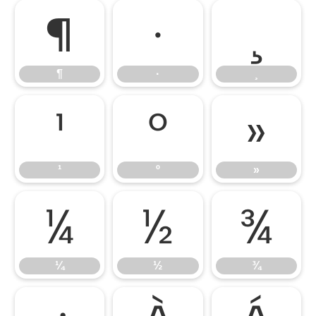
¶
·
¸
¶
·
¸
¹
º
»
¹
º
»
¼
½
¾
¼
½
¾