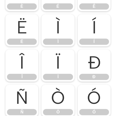
È
É
Ê
Ë
Ì
Í
Ë
Ì
Í
Î
Ï
Ð
Î
Ï
Ð
Ñ
Ò
Ó
Ñ
Ò
Ó