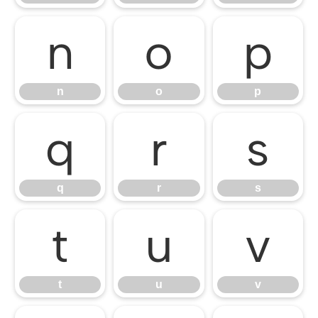
n
o
p
n
o
p
q
r
s
q
r
s
t
u
v
t
u
v