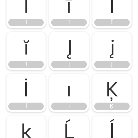
Ī
ī
Ĭ
Ī
ī
Ĭ
ĭ
Į
į
ĭ
Į
į
İ
ı
Ķ
İ
ı
Ķ
ķ
Ĺ
ĺ