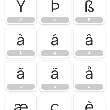
Ý
Þ
ß
Ý
Þ
ß
à
á
â
à
á
â
ã
ä
å
ã
ä
å
æ
ç
è