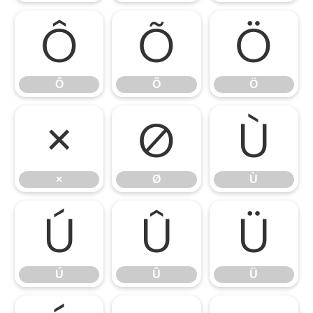
Ô
Õ
Ö
Ô
Õ
Ö
×
Ø
Ù
×
Ø
Ù
Ú
Û
Ü
Ú
Û
Ü