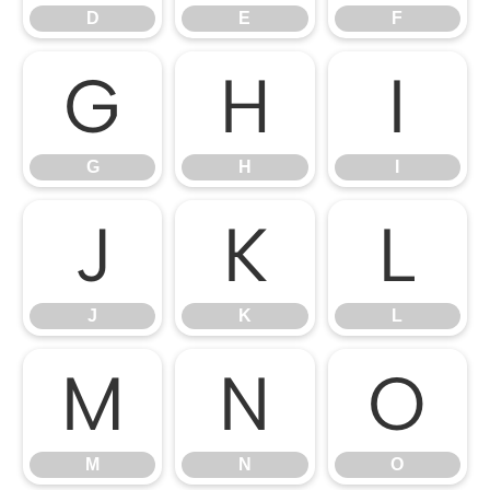
D
E
F
G
H
I
G
H
I
J
K
L
J
K
L
M
N
O
M
N
O