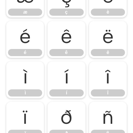
æ
ç
è
é
ê
ë
é
ê
ë
ì
í
î
ì
í
î
ï
ð
ñ