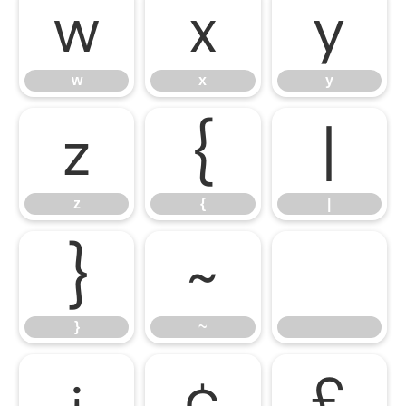
w
x
y
w
x
y
z
{
|
z
{
|
}
~
}
~
¡
¢
£