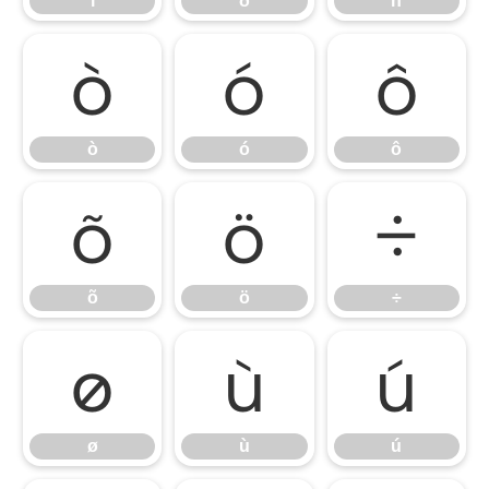
ï
ð
ñ
ò
ó
ô
ò
ó
ô
õ
ö
÷
õ
ö
÷
ø
ù
ú
ø
ù
ú