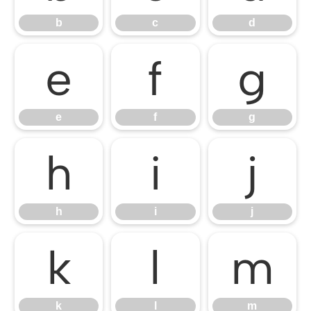
b
c
d
e
f
g
e
f
g
h
i
j
h
i
j
k
l
m
k
l
m