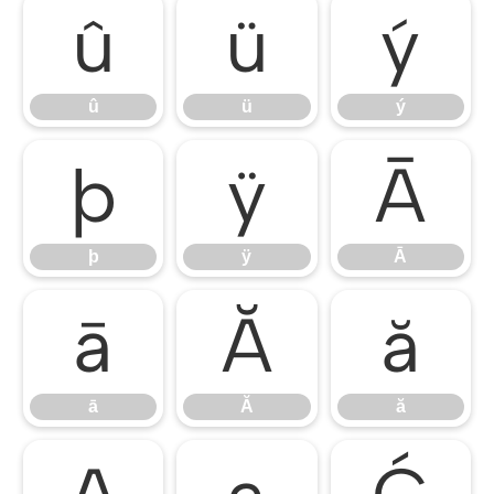
û
ü
ý
û
ü
ý
þ
ÿ
Ā
þ
ÿ
Ā
ā
Ă
ă
ā
Ă
ă