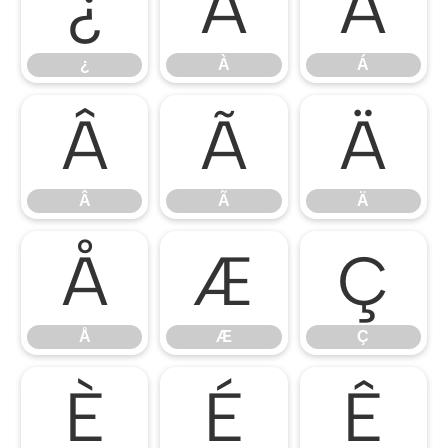
¿
À
Á
¿
À
Á
Â
Ã
Ä
Â
Ã
Ä
Å
Æ
Ç
Å
Æ
Ç
È
É
Ê