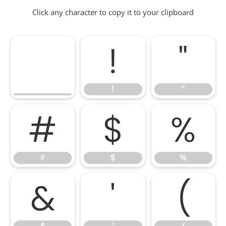
Click any character to copy it to your clipboard
!
"
!
"
#
$
%
#
$
%
&
'
(