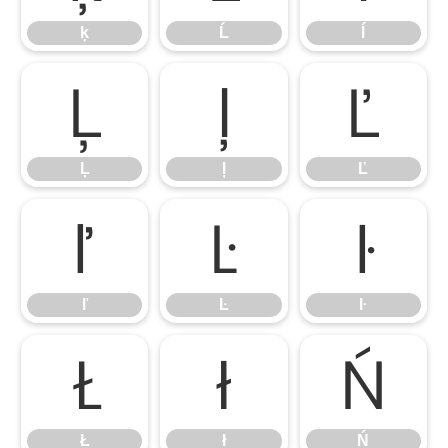
ķ
Ĺ
ĺ
Ļ
ļ
Ľ
Ļ
ļ
Ľ
ľ
Ŀ
ŀ
ľ
Ŀ
ŀ
Ł
ł
Ń
Ł
ł
Ń