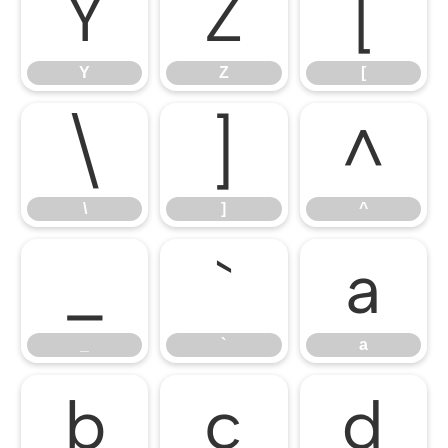
Y
Z
[
Y
Z
[
\
]
^
\
]
^
_
`
a
_
`
a
b
c
d