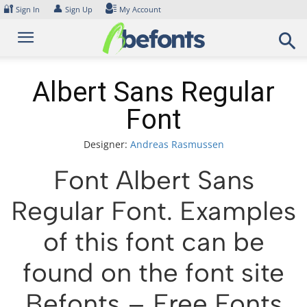
Skip
🔐
👤
Sign In
Sign Up
My Account
to
content
Albert Sans Regular
Font
Designer:
Andreas Rasmussen
Font Albert Sans
Regular Font. Examples
of this font can be
found on the font site
Befonts – Free Fonts