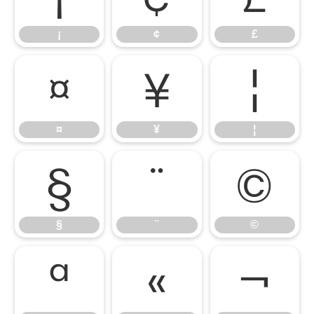
¡
¢
£
¤
¥
¦
¤
¥
¦
§
¨
©
§
¨
©
ª
«
¬