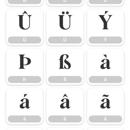
Ø
Ù
Ú
Û
Ü
Ý
Û
Ü
Ý
Þ
ß
à
Þ
ß
à
á
â
ã
á
â
ã