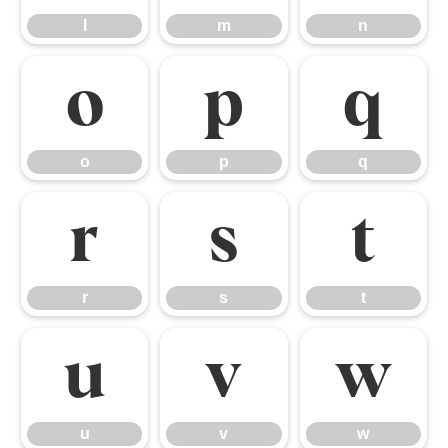
l
m
n
o
p
q
o
p
q
r
s
t
r
s
t
u
v
w
u
v
w