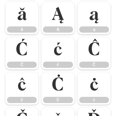
ă
Ą
ą
ă
Ą
ą
Ć
ć
Ĉ
Ć
ć
Ĉ
ĉ
Ċ
ċ
ĉ
Ċ
ċ