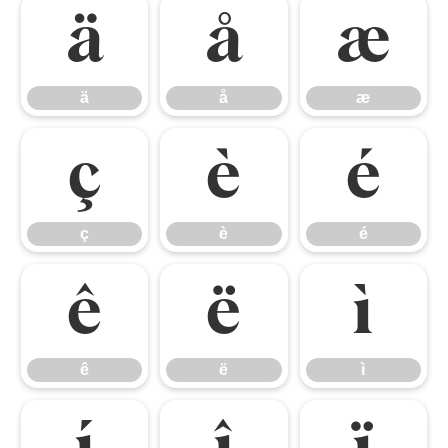
ä
å
æ
ä
å
æ
ç
è
é
ç
è
é
ê
ë
ì
ê
ë
ì