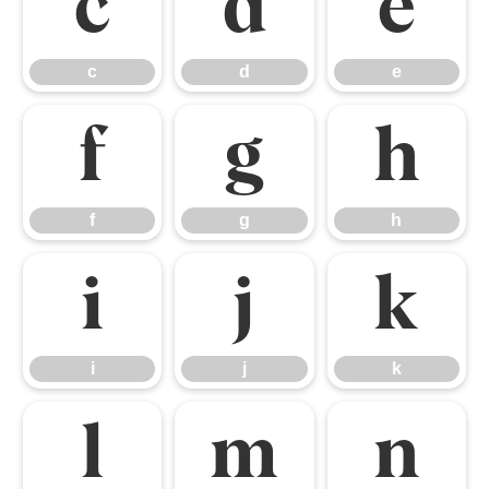
c
d
e
c
d
e
f
g
h
f
g
h
i
j
k
i
j
k
l
m
n