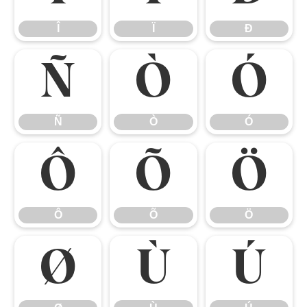
Î
Ï
Ð
Ñ
Ò
Ó
Ñ
Ò
Ó
Ô
Õ
Ö
Ô
Õ
Ö
Ø
Ù
Ú