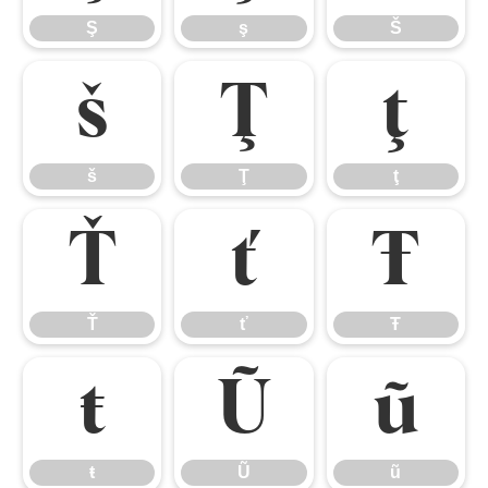
Ş
ş
Š
š
Ţ
ţ
š
Ţ
ţ
Ť
ť
Ŧ
Ť
ť
Ŧ
ŧ
Ũ
ũ
ŧ
Ũ
ũ