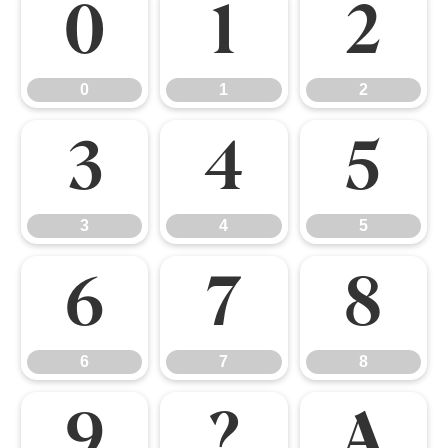
0
1
2
0
1
2
3
4
5
3
4
5
6
7
8
6
7
8
9
?
A