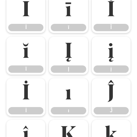
Ī
ī
Ĭ
Ī
ī
Ĭ
ĭ
Į
į
ĭ
Į
į
İ
ı
Ĵ
İ
ı
Ĵ
ĵ
Ķ
ķ