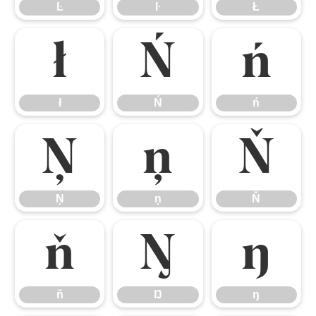
Ŀ
ŀ
Ł
ł
Ń
ń
ł
Ń
ń
Ņ
ņ
Ň
Ņ
ņ
Ň
ň
Ŋ
ŋ
ň
Ŋ
ŋ