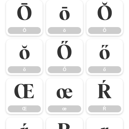
Ō
ō
Ŏ
Ō
ō
Ŏ
ŏ
Ő
ő
ŏ
Ő
ő
Œ
œ
Ŕ
Œ
œ
Ŕ