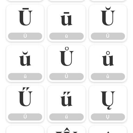
Ū
ū
Ŭ
Ū
ū
Ŭ
ŭ
Ů
ů
ŭ
Ů
ů
Ű
ű
Ų
Ű
ű
Ų