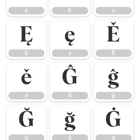
ĕ
Ė
ė
Ę
ę
Ě
Ę
ę
Ě
ě
Ĝ
ĝ
ě
Ĝ
ĝ
Ğ
ğ
Ġ
Ğ
ğ
Ġ