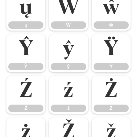
ų
Ŵ
ŵ
ų
Ŵ
ŵ
Ŷ
ŷ
Ÿ
Ŷ
ŷ
Ÿ
Ź
ź
Ż
Ź
ź
Ż
ż
Ž
ž