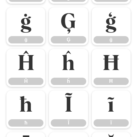
ġ
Ģ
ģ
ġ
Ģ
ģ
Ĥ
ĥ
Ħ
Ĥ
ĥ
Ħ
ħ
Ĩ
ĩ
ħ
Ĩ
ĩ