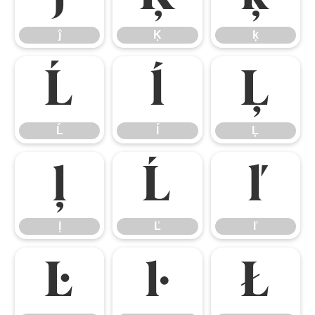
ĵ
Ķ
ķ
Ĺ
ĺ
Ļ
Ĺ
ĺ
Ļ
ļ
Ľ
ľ
ļ
Ľ
ľ
Ŀ
ŀ
Ł