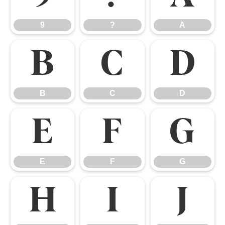
9
?
A
B
C
D
B
C
D
E
F
G
E
F
G
H
I
J