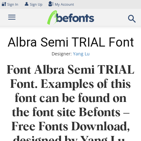
Skip
🔐
👤
Sign In
Sign Up
My Account
to
content
Albra Semi TRIAL Font
Designer:
Yang Lu
Font Albra Semi TRIAL
Font. Examples of this
font can be found on
the font site Befonts –
Free Fonts Download,