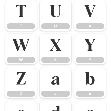
T
U
V
T
U
V
W
X
Y
W
X
Y
Z
a
b
Z
a
b