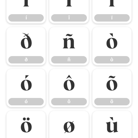
í
î
ï
í
î
ï
ð
ñ
ò
ð
ñ
ò
ó
ô
õ
ó
ô
õ
ö
ø
ù