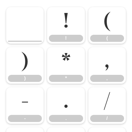
!
(
!
(
)
*
,
)
*
,
-
.
/
-
.
/