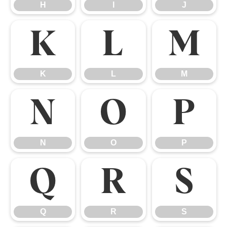
H
I
J
K
L
M
K
L
M
N
O
P
N
O
P
Q
R
S
Q
R
S