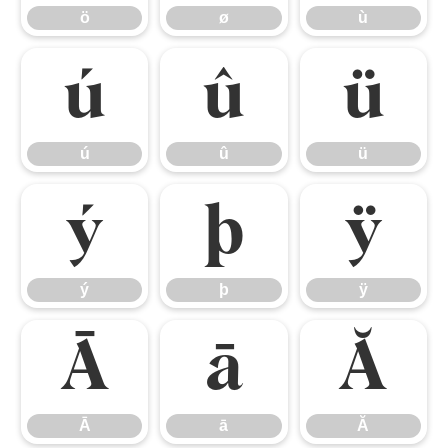
ö
ø
ù
ú
û
ü
ú
û
ü
ý
þ
ÿ
ý
þ
ÿ
Ā
ā
Ă
Ā
ā
Ă