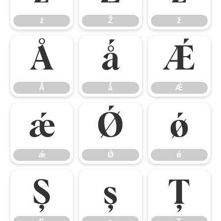
ż
Ž
ž
Ǻ
ǻ
Ǽ
Ǻ
ǻ
Ǽ
ǽ
Ǿ
ǿ
ǽ
Ǿ
ǿ
Ș
ș
Ț