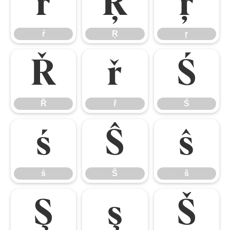
ŕ
Ŗ
ŗ
ŕ
Ŗ
ŗ
Ř
ř
Ś
Ř
ř
Ś
ś
Ŝ
ŝ
ś
Ŝ
ŝ
Ş
ş
Š