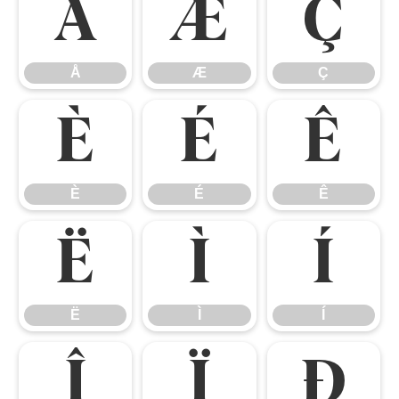
Å
Æ
Ç
Å
Æ
Ç
È
É
Ê
È
É
Ê
Ë
Ì
Í
Ë
Ì
Í
Î
Ï
Ð