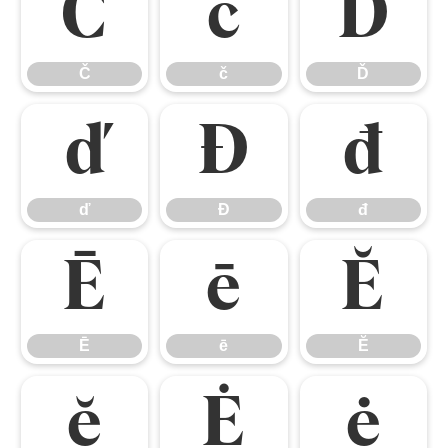
Č
č
Ď
Č
č
Ď
ď
Đ
đ
ď
Đ
đ
Ē
ē
Ĕ
Ē
ē
Ĕ
ĕ
Ė
ė