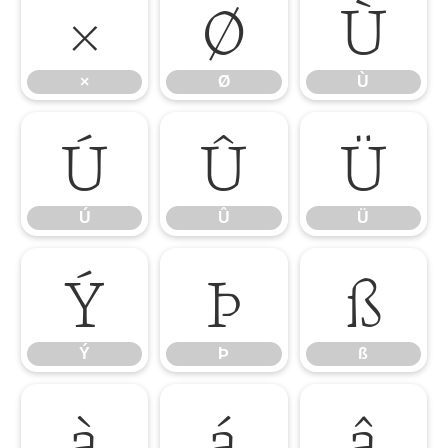
×
Ø
Ù
×
Ø
Ù
Ú
Û
Ü
Ú
Û
Ü
Ý
Þ
ß
Ý
Þ
ß
à
á
â