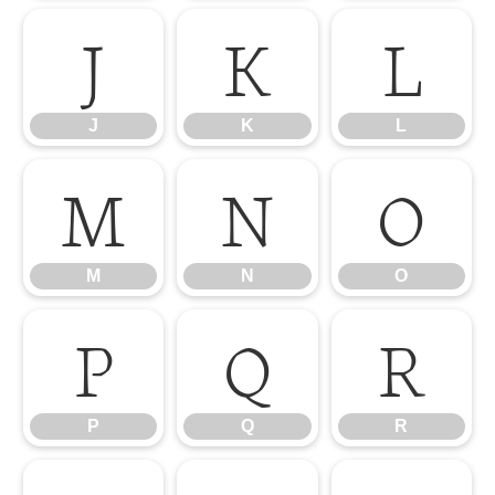
J
K
L
J
K
L
M
N
O
M
N
O
P
Q
R
P
Q
R