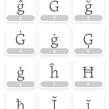
ĝ
Ğ
ğ
ĝ
Ğ
ğ
Ġ
ġ
Ģ
Ġ
ġ
Ģ
ģ
ĥ
Ħ
ģ
ĥ
Ħ
ħ
Ĩ
ĩ