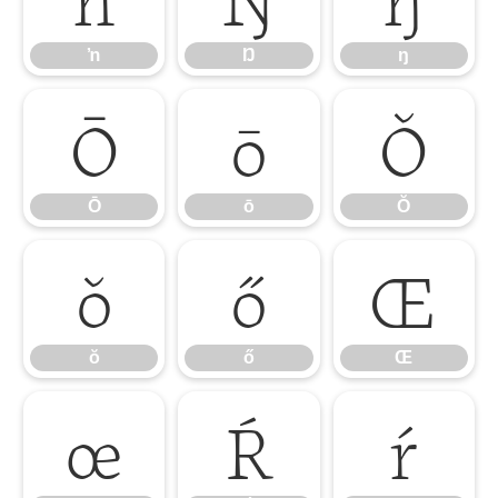
ŉ
Ŋ
ŋ
Ō
ō
Ŏ
Ō
ō
Ŏ
ŏ
ő
Œ
ŏ
ő
Œ
œ
Ŕ
ŕ