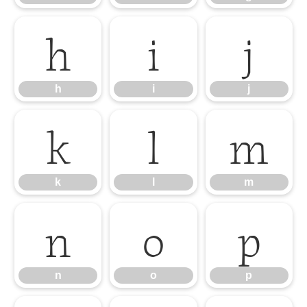
h
i
j
h
i
j
k
l
m
k
l
m
n
o
p
n
o
p