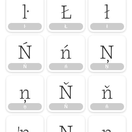
ŀ
Ł
ł
ŀ
Ł
ł
Ń
ń
Ņ
Ń
ń
Ņ
ņ
Ň
ň
ņ
Ň
ň
ŉ
Ŋ
ŋ