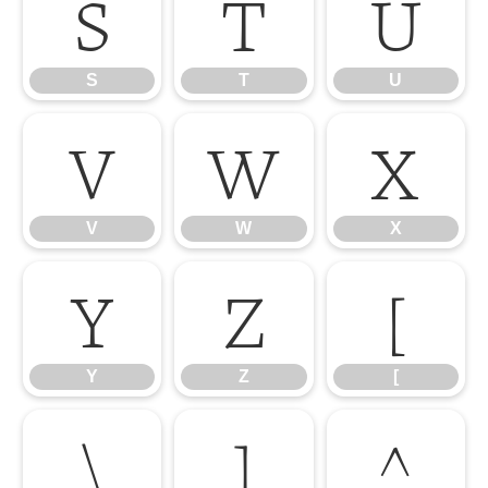
S
T
U
S
T
U
V
W
X
V
W
X
Y
Z
[
Y
Z
[
\
]
^