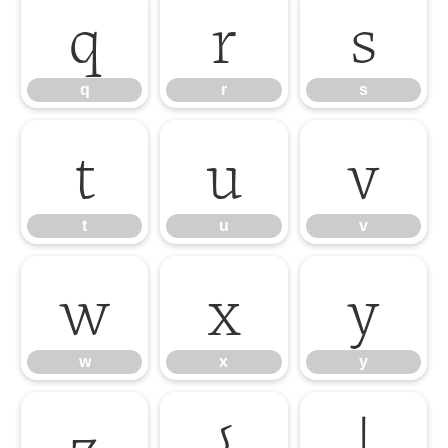
q
r
s
q
r
s
t
u
v
t
u
v
w
x
y
w
x
y
z
{
|