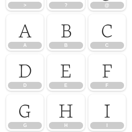
>
?
@
A
B
C
A
B
C
D
E
F
D
E
F
G
H
I
G
H
I