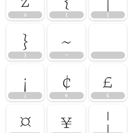
z
{
|
}
~
}
~
¡
¢
£
¡
¢
£
¤
¥
¦