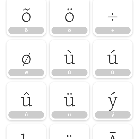
õ
ö
÷
õ
ö
÷
ø
ù
ú
ø
ù
ú
û
ü
ý
û
ü
ý