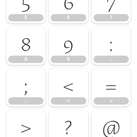
5
6
7
5
6
7
8
9
:
8
9
:
;
<
=
;
<
=
>
?
@