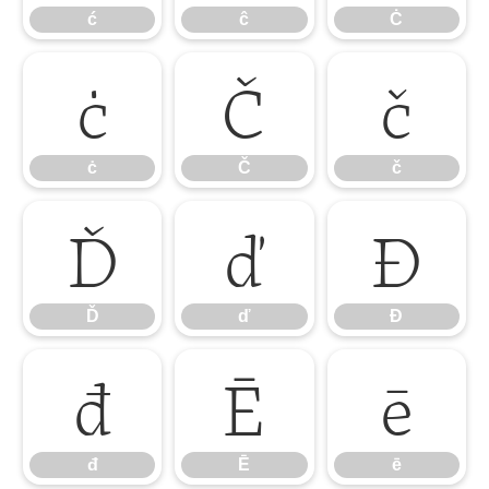
ć
ĉ
Ċ
ċ
Č
č
ċ
Č
č
Ď
ď
Đ
Ď
ď
Đ
đ
Ē
ē
đ
Ē
ē