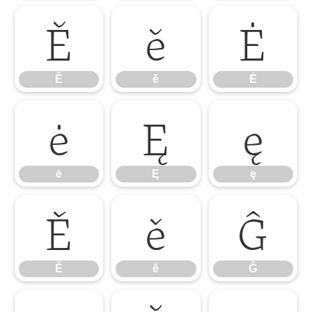
Ĕ
ĕ
Ė
Ĕ
ĕ
Ė
ė
Ę
ę
ė
Ę
ę
Ě
ě
Ĝ
Ě
ě
Ĝ