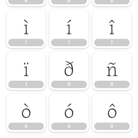
é
ê
ë
ì
í
î
ì
í
î
ï
ð
ñ
ï
ð
ñ
ò
ó
ô
ò
ó
ô