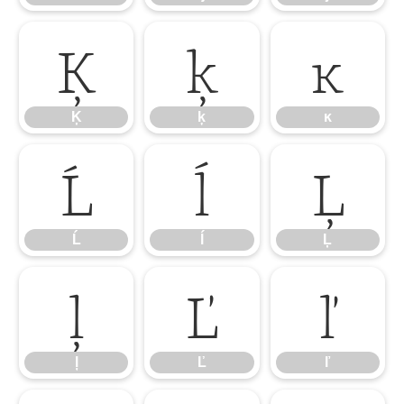
Ķ
ķ
ĸ
Ķ
ķ
ĸ
Ĺ
ĺ
Ļ
Ĺ
ĺ
Ļ
ļ
Ľ
ľ
ļ
Ľ
ľ