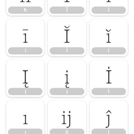
ħ
Ĩ
ĩ
ī
Ĭ
ĭ
ī
Ĭ
ĭ
Į
į
İ
Į
į
İ
ı
ĳ
ĵ
ı
ĳ
ĵ