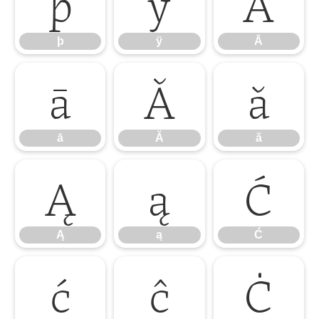
þ
ÿ
Ā
þ
ÿ
Ā
ā
Ă
ă
ā
Ă
ă
Ą
ą
Ć
Ą
ą
Ć
ć
ĉ
Ċ