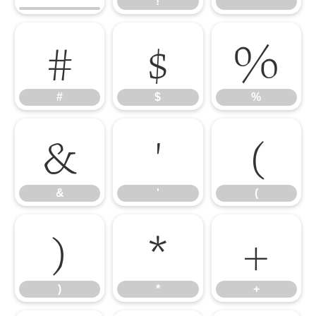
!
"
#
$
%
#
$
%
&
'
(
&
'
(
)
*
+
)
*
+