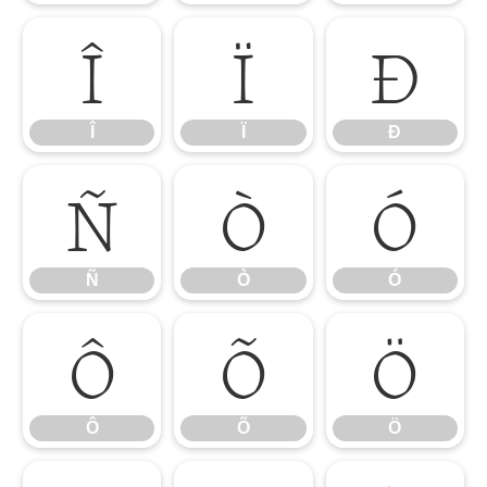
Î
Ï
Ð
Î
Ï
Ð
Ñ
Ò
Ó
Ñ
Ò
Ó
Ô
Õ
Ö
Ô
Õ
Ö