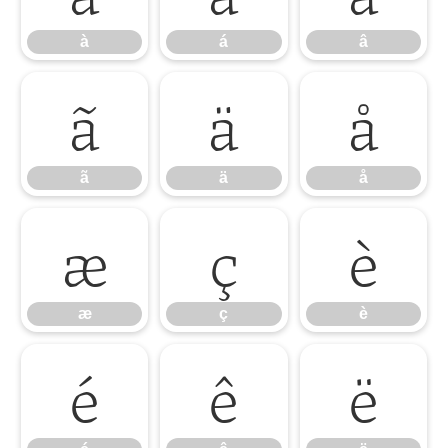
à
á
â
ã
ä
å
ã
ä
å
æ
ç
è
æ
ç
è
é
ê
ë