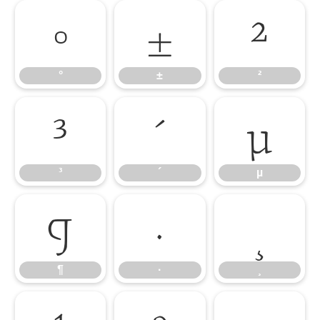
°
±
²
°
±
²
³
´
µ
³
´
µ
¶
·
¸
¶
·
¸