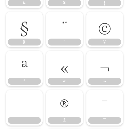
¤
¥
¦
§
¨
©
§
¨
©
ª
«
¬
ª
«
¬
®
¯
®
¯