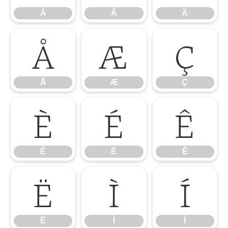
Â
Ã
Ä
Å
Æ
Ç
Å
Æ
Ç
È
É
Ê
È
É
Ê
Ë
Ì
Í
Ë
Ì
Í