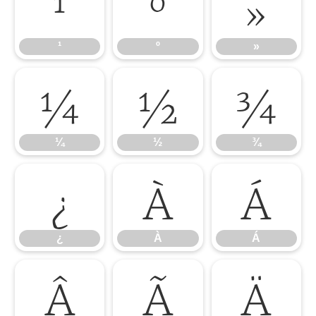
¹
º
»
¹
º
»
¼
½
¾
¼
½
¾
¿
À
Á
¿
À
Á
Â
Ã
Ä