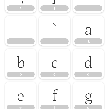
\
]
^
_
`
a
_
`
a
b
c
d
b
c
d
e
f
g
e
f
g