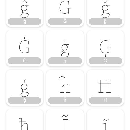
ĝ
Ğ
ğ
ĝ
Ğ
ğ
Ġ
ġ
Ģ
Ġ
ġ
Ģ
ģ
ĥ
Ħ
ģ
ĥ
Ħ
ħ
Ĩ
ĩ