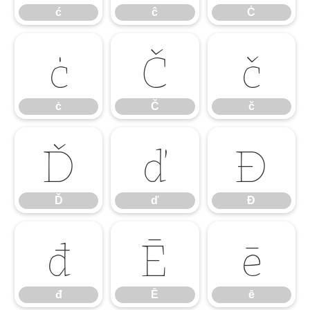
ć
ĉ
Ċ
ċ
Č
č
ċ
Č
č
Ď
ď
Đ
Ď
ď
Đ
đ
Ē
ē
đ
Ē
ē