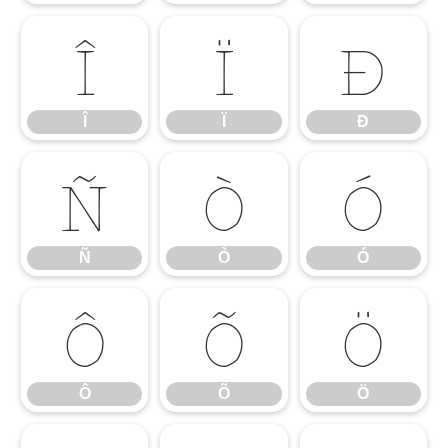
Î
Ï
Ð
Î
Ï
Ð
Ñ
Ò
Ó
Ñ
Ò
Ó
Ô
Õ
Ö
Ô
Õ
Ö