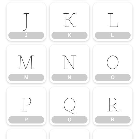
J
K
L
J
K
L
M
N
O
M
N
O
P
Q
R
P
Q
R