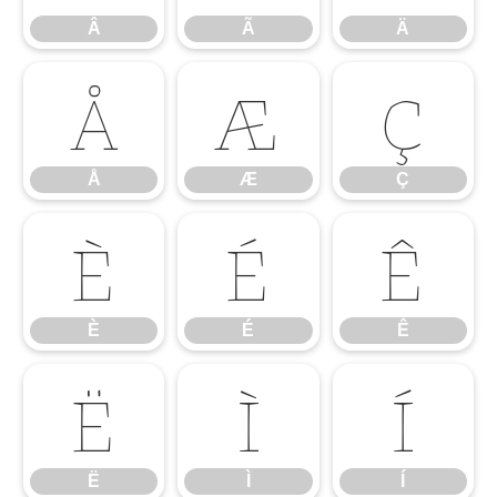
Â
Ã
Ä
Å
Æ
Ç
Å
Æ
Ç
È
É
Ê
È
É
Ê
Ë
Ì
Í
Ë
Ì
Í