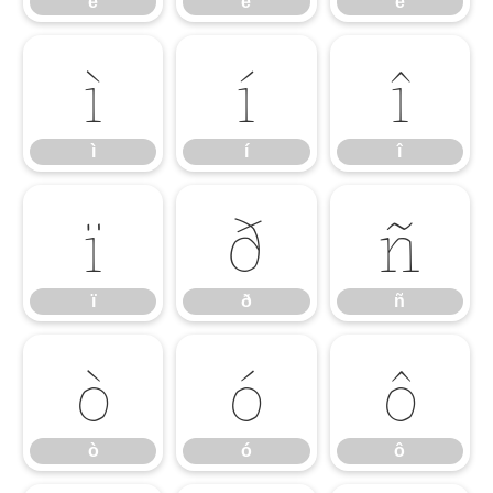
é
ê
ë
ì
í
î
ì
í
î
ï
ð
ñ
ï
ð
ñ
ò
ó
ô
ò
ó
ô