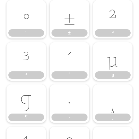
°
±
²
°
±
²
³
´
µ
³
´
µ
¶
·
¸
¶
·
¸