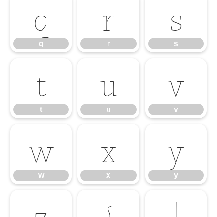
q
r
s
q
r
s
t
u
v
t
u
v
w
x
y
w
x
y
z
{
|