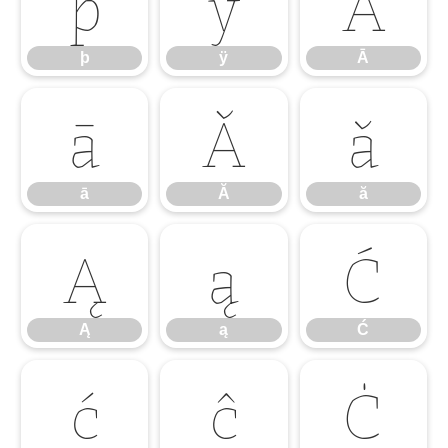
þ
ÿ
Ā
þ
ÿ
Ā
ā
Ă
ă
ā
Ă
ă
Ą
ą
Ć
Ą
ą
Ć
ć
ĉ
Ċ