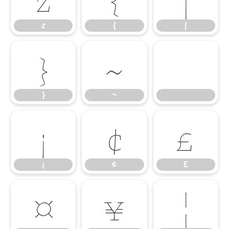
z
{
|
}
~
}
~
¡
¢
£
¡
¢
£
¤
¥
¦