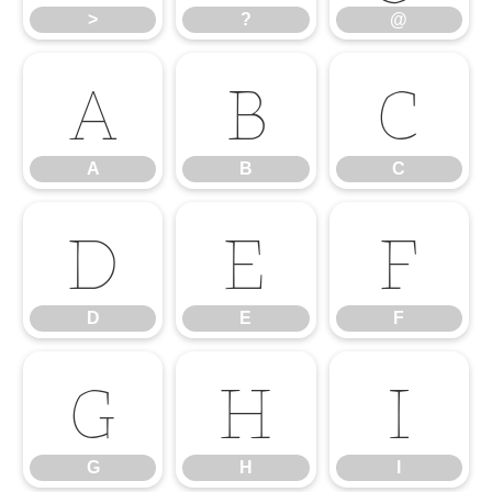
>
?
@
A
B
C
A
B
C
D
E
F
D
E
F
G
H
I
G
H
I