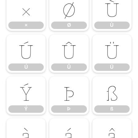
×
Ø
Ù
×
Ø
Ù
Ú
Û
Ü
Ú
Û
Ü
Ý
Þ
ß
Ý
Þ
ß
à
á
â