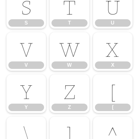
S
T
U
S
T
U
V
W
X
V
W
X
Y
Z
[
Y
Z
[
\
]
^