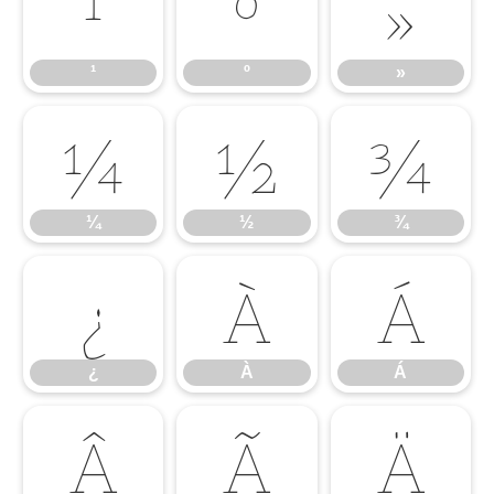
¹
º
»
¹
º
»
¼
½
¾
¼
½
¾
¿
À
Á
¿
À
Á
Â
Ã
Ä