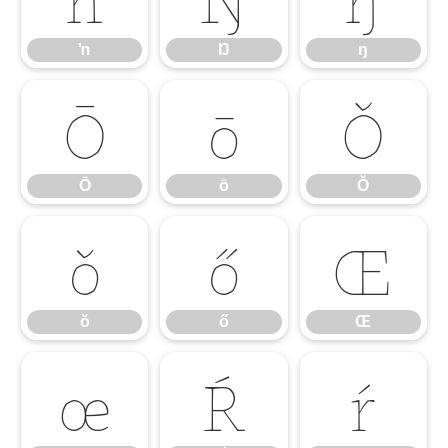
ŉ
Ŋ
ŋ
Ō
ō
Ŏ
Ō
ō
Ŏ
ŏ
ő
Œ
ŏ
ő
Œ
œ
Ŕ
ŕ