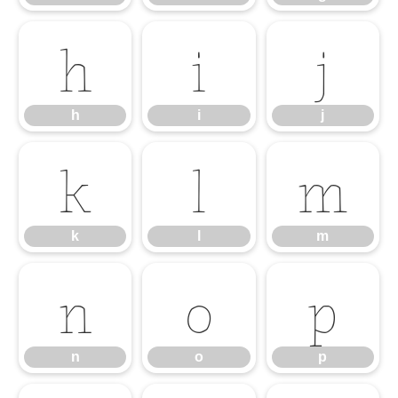
h
i
j
h
i
j
k
l
m
k
l
m
n
o
p
n
o
p