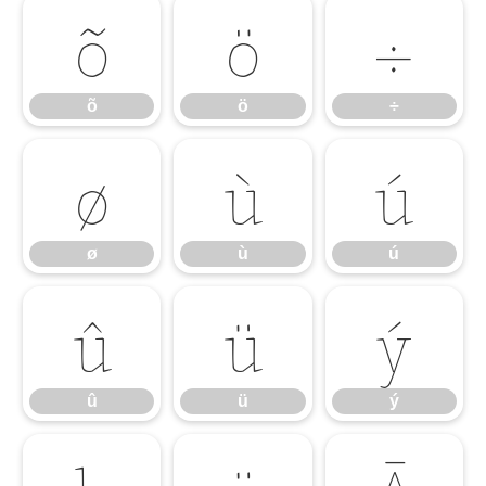
õ
ö
÷
õ
ö
÷
ø
ù
ú
ø
ù
ú
û
ü
ý
û
ü
ý