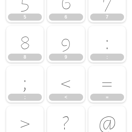
5
6
7
5
6
7
8
9
:
8
9
:
;
<
=
;
<
=
>
?
@