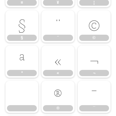
¤
¥
¦
§
¨
©
§
¨
©
ª
«
¬
ª
«
¬
®
¯
®
¯