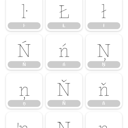
ŀ
Ł
ł
ŀ
Ł
ł
Ń
ń
Ņ
Ń
ń
Ņ
ņ
Ň
ň
ņ
Ň
ň
ŉ
Ŋ
ŋ