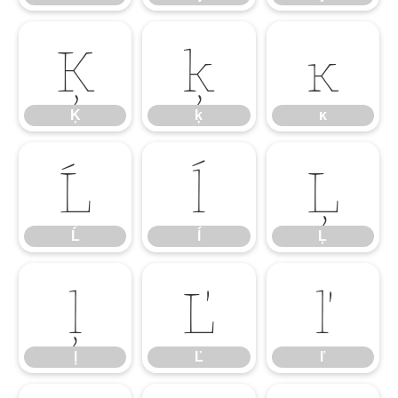
Ķ
ķ
ĸ
Ķ
ķ
ĸ
Ĺ
ĺ
Ļ
Ĺ
ĺ
Ļ
ļ
Ľ
ľ
ļ
Ľ
ľ