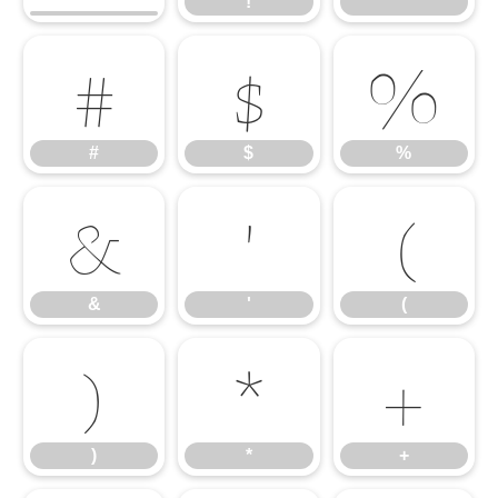
!
"
#
$
%
#
$
%
&
'
(
&
'
(
)
*
+
)
*
+