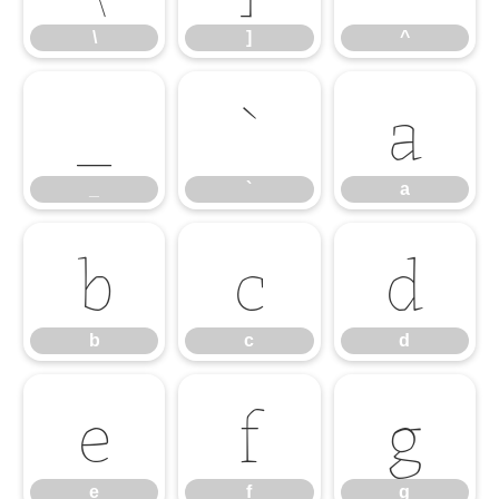
\
]
^
_
`
a
_
`
a
b
c
d
b
c
d
e
f
g
e
f
g