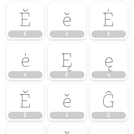
Ĕ
ĕ
Ė
Ĕ
ĕ
Ė
ė
Ę
ę
ė
Ę
ę
Ě
ě
Ĝ
Ě
ě
Ĝ