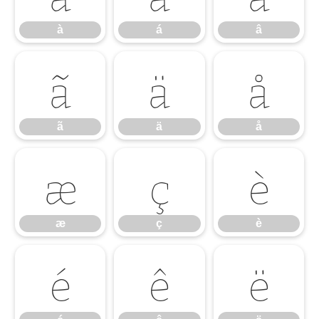
à
á
â
ã
ä
å
ã
ä
å
æ
ç
è
æ
ç
è
é
ê
ë