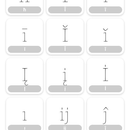
ħ
Ĩ
ĩ
ī
Ĭ
ĭ
ī
Ĭ
ĭ
Į
į
İ
Į
į
İ
ı
ĳ
ĵ
ı
ĳ
ĵ