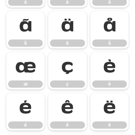
à
á
â
ã
ä
å
ã
ä
å
æ
ç
è
æ
ç
è
é
ê
ë
é
ê
ë