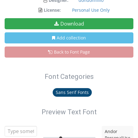
Designer:
dondonnillo
License:
Personal Use Only
Download
Add collection
Back to Font Page
Font Categories
Sans Serif Fonts
Preview Text Font
Andor
PersonalUse