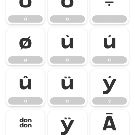
õ
ö
÷
õ
ö
÷
ø
ù
ú
ø
ù
ú
û
ü
ý
û
ü
ý
þ
ÿ
Ā