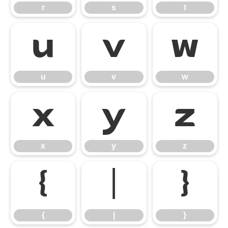
r
s
t
u
v
w
u
v
w
x
y
z
x
y
z
{
|
}
{
|
}