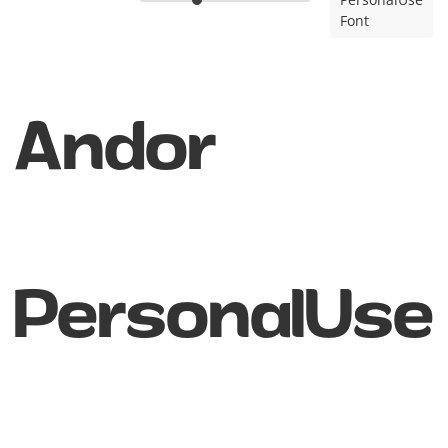
Font
Andor
PersonalUse