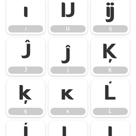
ı
Ĳ
ĳ
ı
Ĳ
ĳ
Ĵ
ĵ
Ķ
Ĵ
ĵ
Ķ
ķ
ĸ
Ĺ
ķ
ĸ
Ĺ
ĺ
Ļ
ļ