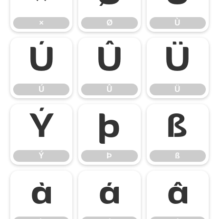
×
Ø
Ù
Ú
Û
Ü
Ú
Û
Ü
Ý
Þ
ß
Ý
Þ
ß
à
á
â