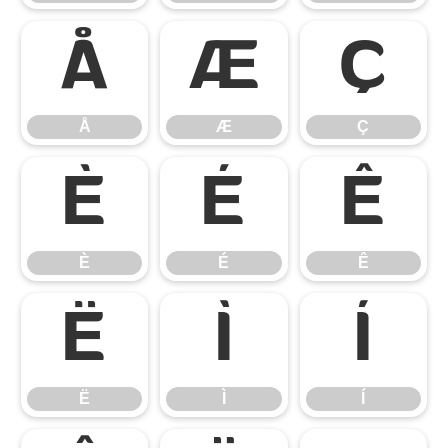
Å
Æ
Ç
Å
Æ
Ç
È
É
Ê
È
É
Ê
Ë
Ì
Í
Ë
Ì
Í