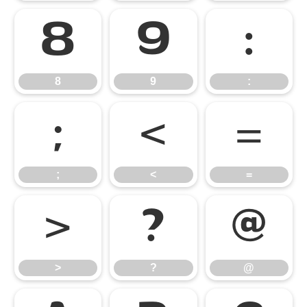
8
9
:
8
9
:
;
<
=
;
<
=
>
?
@
>
?
@