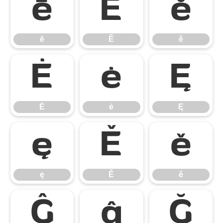
ē
Ĕ
ĕ
ē
Ĕ
ĕ
Ė
ė
Ę
Ė
ė
Ę
ę
Ě
ě
ę
Ě
ě
Ĝ
ĝ
Ğ