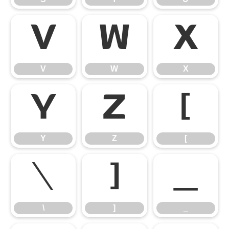
V
W
X
V
W
X
Y
Z
[
Y
Z
[
\
]
_
\
]
_