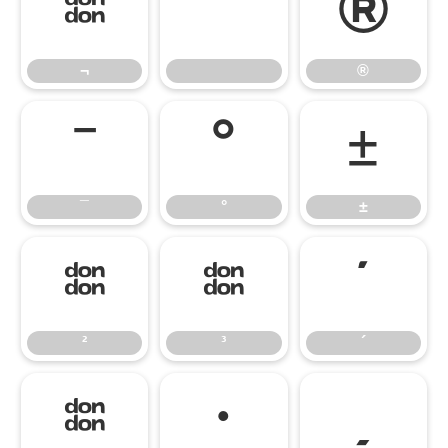
¬
®
¬
®
¯
°
±
¯
°
±
²
³
´
²
³
´
µ
·
¸