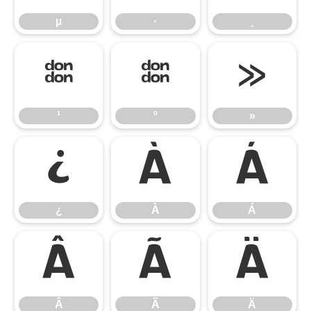
µ
·
¸
¹
º
»
¹
º
»
¿
À
Á
¿
À
Á
Â
Ã
Ä
Â
Ã
Ä