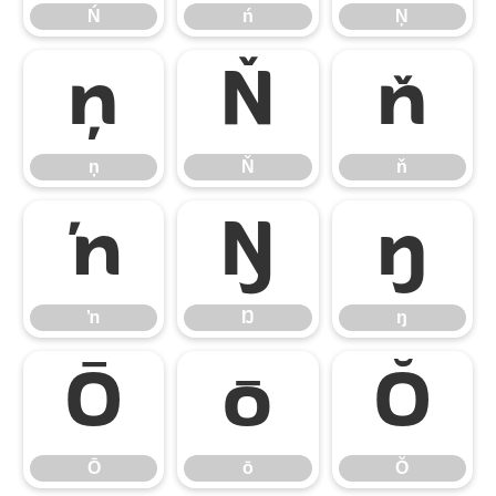
Ń
ń
Ņ
ņ
Ň
ň
ņ
Ň
ň
ŉ
Ŋ
ŋ
ŉ
Ŋ
ŋ
Ō
ō
Ŏ
Ō
ō
Ŏ