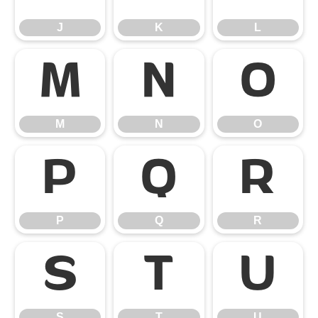
J
K
L
M
N
O
M
N
O
P
Q
R
P
Q
R
S
T
U
S
T
U