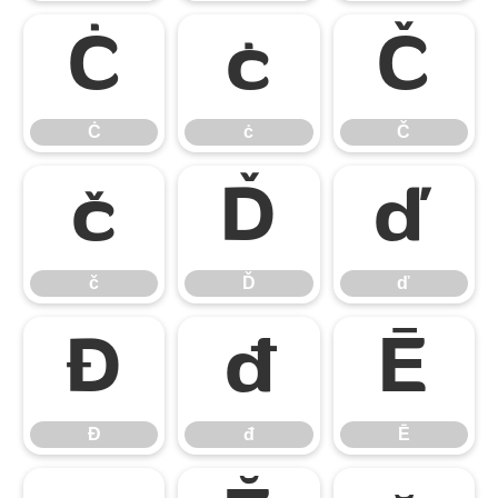
Ċ
ċ
Č
Ċ
ċ
Č
č
Ď
ď
č
Ď
ď
Đ
đ
Ē
Đ
đ
Ē