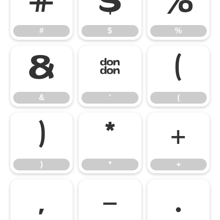
#
$
%
#
$
%
&
'
(
&
'
(
)
*
+
)
*
+
,
-
.