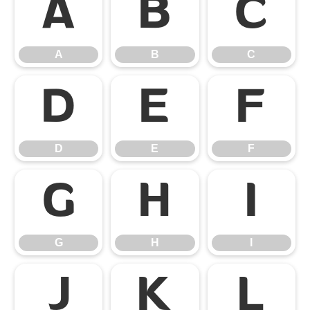
A
B
C
A
B
C
D
E
F
D
E
F
G
H
I
G
H
I
J
K
L