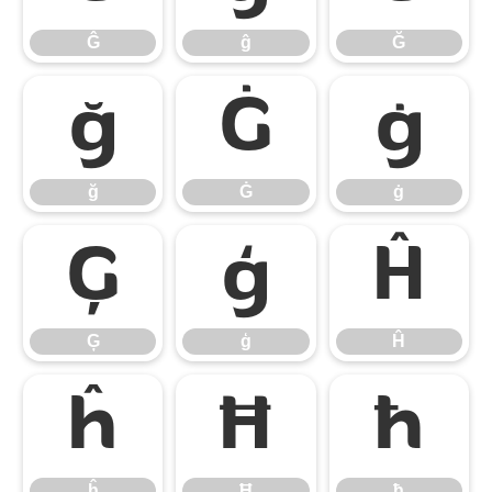
Ĝ
ĝ
Ğ
ğ
Ġ
ġ
ğ
Ġ
ġ
Ģ
ģ
Ĥ
Ģ
ģ
Ĥ
ĥ
Ħ
ħ
ĥ
Ħ
ħ