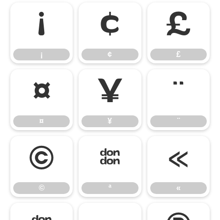
¡
¢
£
¡
¢
£
¤
¥
¨
¤
¥
¨
©
ª
«
©
ª
«