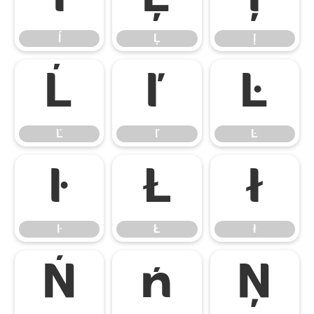
ĺ
Ļ
ļ
Ľ
ľ
Ŀ
Ľ
ľ
Ŀ
ŀ
Ł
ł
ŀ
Ł
ł
Ń
ń
Ņ