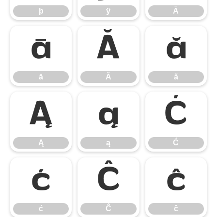
þ
ÿ
Ā
ā
Ă
ă
ā
Ă
ă
Ą
ą
Ć
Ą
ą
Ć
ć
Ĉ
ĉ
ć
Ĉ
ĉ