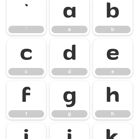
`
a
b
`
a
b
c
d
e
c
d
e
f
g
h
f
g
h
i
j
k