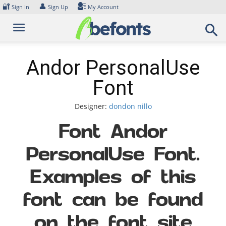
Skip
🔐
👤
Sign In
Sign Up
My Account
to
content
Andor PersonalUse
Font
Designer:
dondon nillo
Font Andor
PersonalUse Font.
Examples of this
font can be found
on the font site