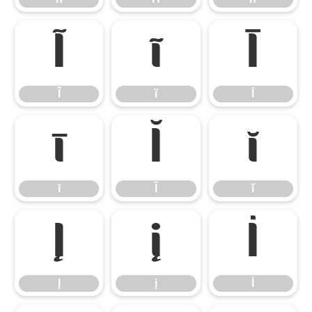
Ĩ
ĩ
Ī
Ĩ
ĩ
Ī
ī
Ĭ
ĭ
ī
Ĭ
ĭ
Į
į
İ
Į
į
İ