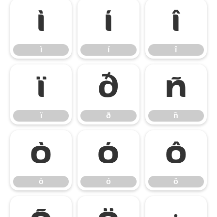
ì
í
î
ì
í
î
ï
ð
ñ
ï
ð
ñ
ò
ó
ô
ò
ó
ô