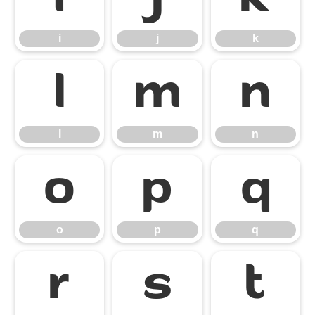
i
j
k
l
m
n
l
m
n
o
p
q
o
p
q
r
s
t