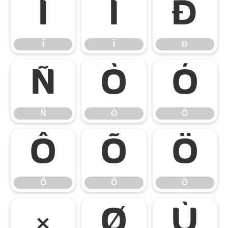
Î
Ï
Ð
Î
Ï
Ð
Ñ
Ò
Ó
Ñ
Ò
Ó
Ô
Õ
Ö
Ô
Õ
Ö
×
Ø
Ù