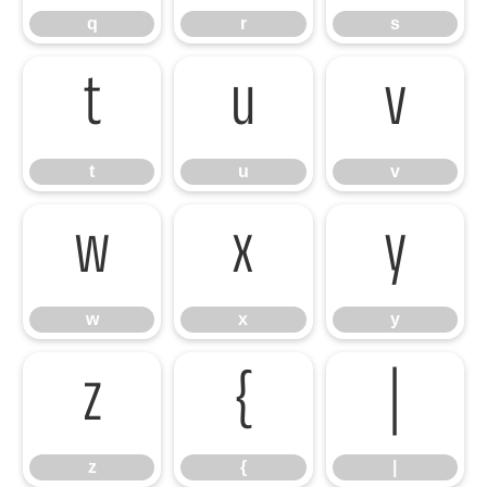
q
r
s
t
u
v
t
u
v
w
x
y
w
x
y
z
{
|
z
{
|