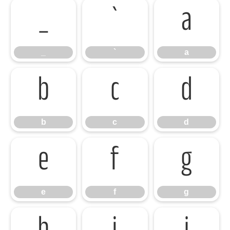
_
`
a
_
`
a
b
c
d
b
c
d
e
f
g
e
f
g