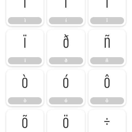
ì
í
î
ì
í
î
ï
ð
ñ
ï
ð
ñ
ò
ó
ô
ò
ó
ô
õ
ö
÷