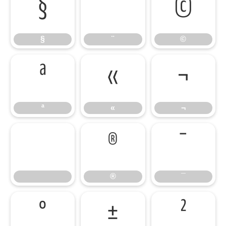
§
¨
©
§
¨
©
ª
«
¬
ª
«
¬
®
¯
®
¯
°
±
²