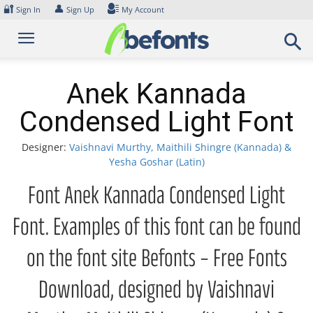
Skip
🔐
👤
Sign In
Sign Up
My Account
to
content
Anek Kannada
Condensed Light Font
Designer:
Vaishnavi Murthy, Maithili Shingre (Kannada) &
Yesha Goshar (Latin)
Font Anek Kannada Condensed Light
Font. Examples of this font can be found
on the font site Befonts – Free Fonts
Download, designed by Vaishnavi