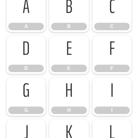
A
B
C
A
B
C
D
E
F
D
E
F
G
H
I
G
H
I
J
K
L