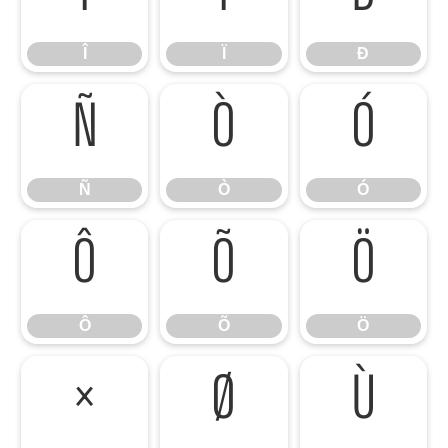
Î
Ï
Ð
Ñ
Ò
Ó
Ñ
Ò
Ó
Ô
Õ
Ö
Ô
Õ
Ö
×
Ø
Ù