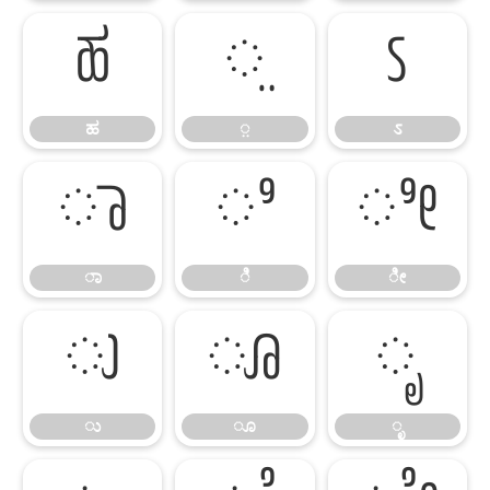
ಹ
಼
ಽ
ಹ
಼
ಽ
ಾ
ಿ
ೀ
ಾ
ಿ
ೀ
ು
ೂ
ೃ
ು
ೂ
ೃ