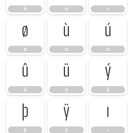
õ
ö
÷
ø
ù
ú
ø
ù
ú
û
ü
ý
û
ü
ý
þ
ÿ
ı
þ
ÿ
ı