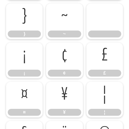
}
~
}
~
¡
¢
£
¡
¢
£
¤
¥
¦
¤
¥
¦