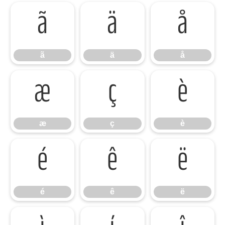
ã
ä
å
ã
ä
å
æ
ç
è
æ
ç
è
é
ê
ë
é
ê
ë