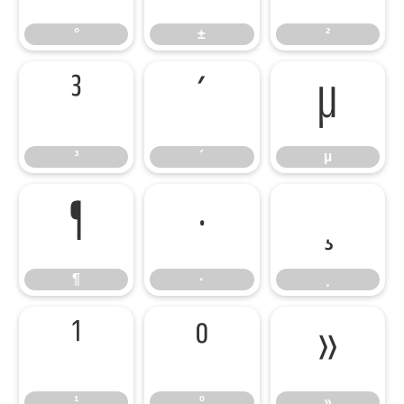
°
±
²
³
´
µ
³
´
µ
¶
·
¸
¶
·
¸
¹
º
»
¹
º
»