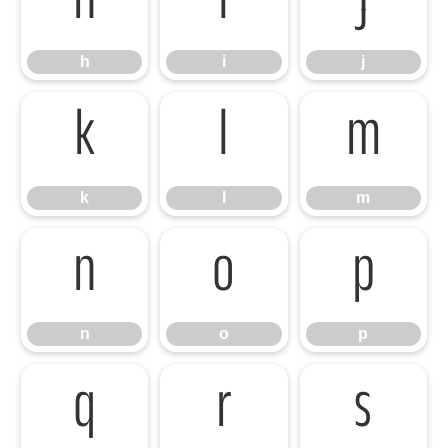
h
i
j
h
i
j
k
l
m
k
l
m
n
o
p
n
o
p
q
r
s