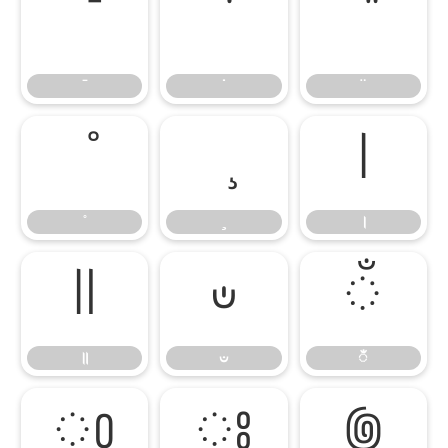
।
।
॥
ಀ
ಁ
॥
ಀ
ಁ
ಂ
ಃ
಄