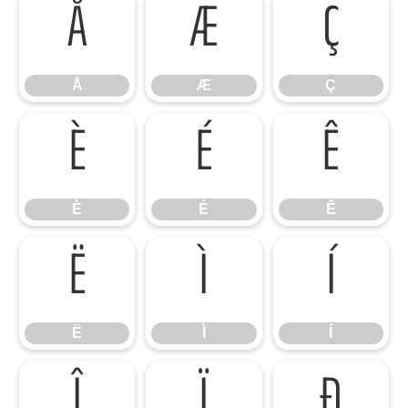
Å
Æ
Ç
Å
Æ
Ç
È
É
Ê
È
É
Ê
Ë
Ì
Í
Ë
Ì
Í
Î
Ï
Ð