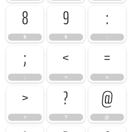
8
9
:
8
9
:
;
<
=
;
<
=
>
?
@
>
?
@