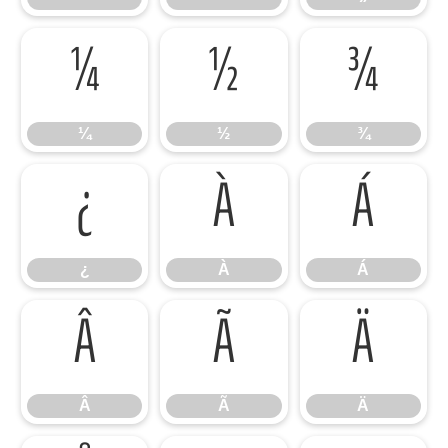
¼
½
¾
¼
½
¾
¿
À
Á
¿
À
Á
Â
Ã
Ä
Â
Ã
Ä