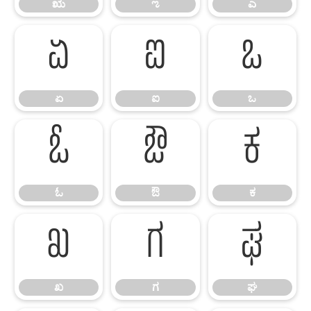
ಋ
ಌ
ಎ
ಏ
ಐ
ಒ
ಏ
ಐ
ಒ
ಓ
ಔ
ಕ
ಓ
ಔ
ಕ
ಖ
ಗ
ಘ
ಖ
ಗ
ಘ