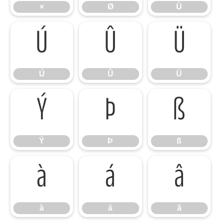
×
Ø
Ù
Ú
Û
Ü
Ú
Û
Ü
Ý
Þ
ß
Ý
Þ
ß
à
á
â
à
á
â