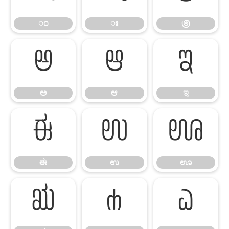
ಂ
ಃ
಄
ಅ
ಆ
ಇ
ಅ
ಆ
ಇ
ಈ
ಉ
ಊ
ಈ
ಉ
ಊ
ಋ
ಌ
ಎ