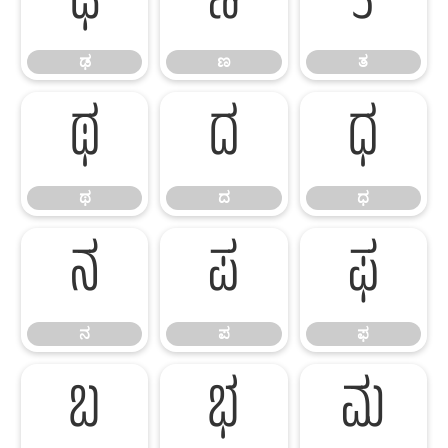
ಢ
ಣ
ತ
ಢ
ಣ
ತ
ಥ
ದ
ಧ
ಥ
ದ
ಧ
ನ
ಪ
ಫ
ನ
ಪ
ಫ
ಬ
ಭ
ಮ