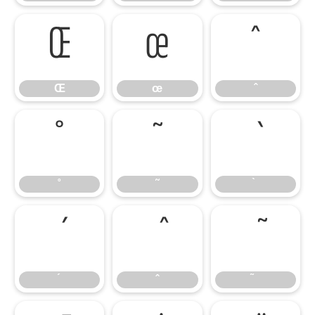
Œ
œ
ˆ
Œ
œ
ˆ
˚
˜
˚
˜