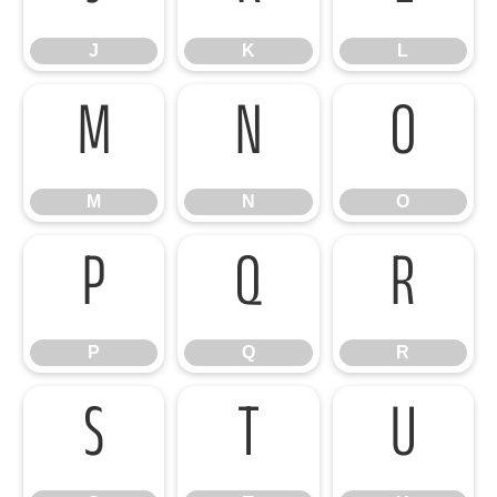
J
K
L
M
N
O
M
N
O
P
Q
R
P
Q
R
S
T
U