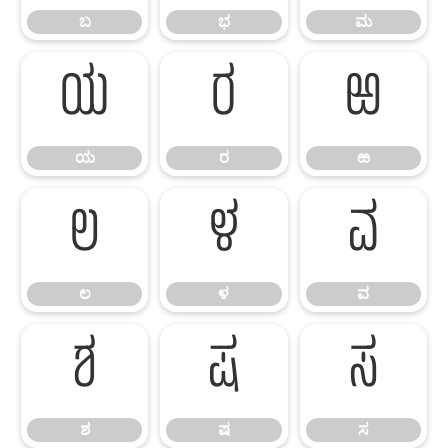
ಬ
ಭ
ಮ
ಯ
ರ
ಱ
ಯ
ರ
ಱ
ಲ
ಳ
ವ
ಲ
ಳ
ವ
ಶ
ಷ
ಸ
ಶ
ಷ
ಸ