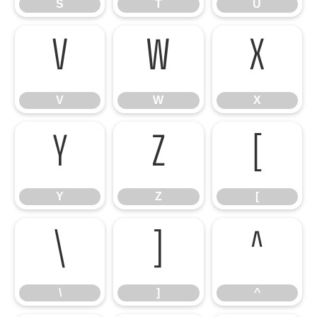
S
T
U
V
W
X
V
W
X
Y
Z
[
Y
Z
[
\
]
^
\
]
^