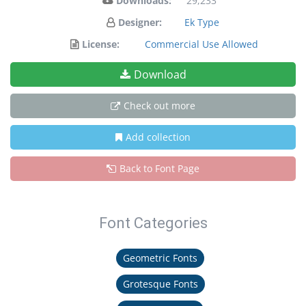
Downloads:
29,233
Designer:
Ek Type
License:
Commercial Use Allowed
Download
Check out more
Add collection
Back to Font Page
Font Categories
Geometric Fonts
Grotesque Fonts