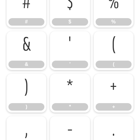
#
$
%
#
$
%
&
'
(
&
'
(
)
*
+
)
*
+
,
-
.