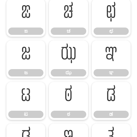
ಙ
ಚ
ಛ
ಙ
ಚ
ಛ
ಜ
ಝ
ಞ
ಜ
ಝ
ಞ
ಟ
ಠ
ಡ
ಟ
ಠ
ಡ