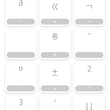
ª
«
¬
ª
«
¬
®
¯
®
¯
°
±
²
°
±
²
³
´
µ