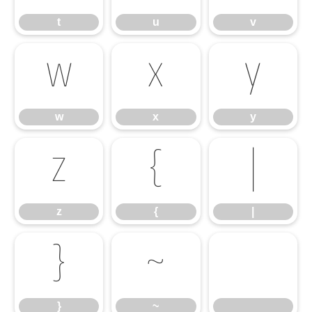
t
u
v
w
x
y
w
x
y
z
{
|
z
{
|
}
~
}
~