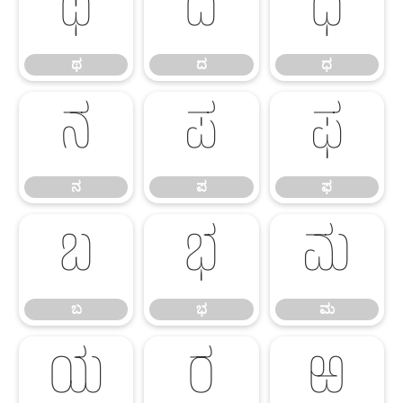
ಥ
ದ
ಧ
ಥ
ದ
ಧ
ನ
ಪ
ಫ
ನ
ಪ
ಫ
ಬ
ಭ
ಮ
ಬ
ಭ
ಮ
ಯ
ರ
ಱ