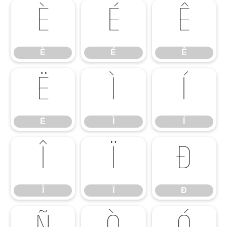
È
É
Ê
È
É
Ê
Ë
Ì
Í
Ë
Ì
Í
Î
Ï
Ð
Î
Ï
Ð