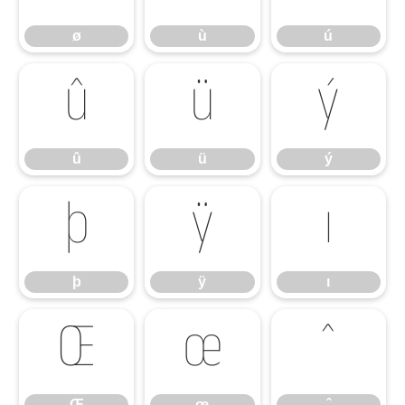
ø
ù
ú
û
ü
ý
û
ü
ý
þ
ÿ
ı
þ
ÿ
ı
Œ
œ
ˆ
Œ
œ
ˆ