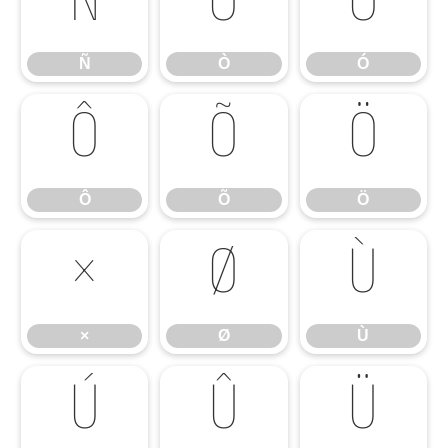
Ñ
Ò
Ó
Ñ
Ò
Ó
Ô
Õ
Ö
Ô
Õ
Ö
×
Ø
Ù
×
Ø
Ù
Ú
Û
Ü