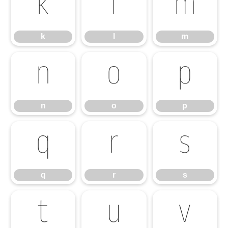
k
l
m
k
l
m
n
o
p
n
o
p
q
r
s
q
r
s
t
u
v