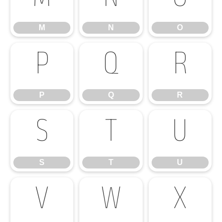
M
N
O
M
N
O
P
Q
R
P
Q
R
S
T
U
S
T
U
V
W
X