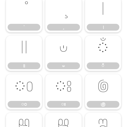
।
।
॥
ಀ
ಁ
॥
ಀ
ಁ
ಂ
ಃ
಄
ಂ
ಃ
಄