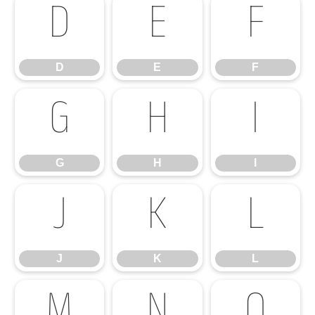
D
E
F
D
E
F
G
H
I
G
H
I
J
K
L
J
K
L