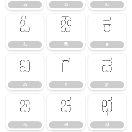
ಏ
ಐ
ಒ
ಓ
ಔ
ಕ
ಓ
ಔ
ಕ
ಖ
ಗ
ಘ
ಖ
ಗ
ಘ
ಙ
ಚ
ಛ
ಙ
ಚ
ಛ