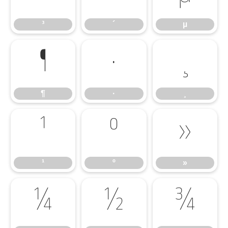
³
´
µ
¶
·
¸
¶
·
¸
¹
º
»
¹
º
»
¼
½
¾