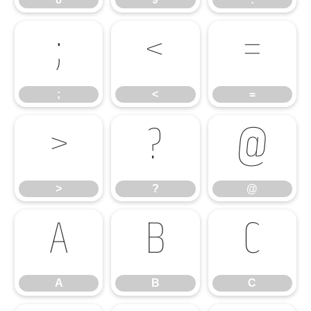
;
<
=
;
<
=
>
?
@
>
?
@
A
B
C
A
B
C