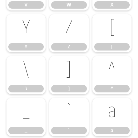
V
W
X
Y
Z
[
Y
Z
[
\
]
^
\
]
^
_
`
a
_
`
a