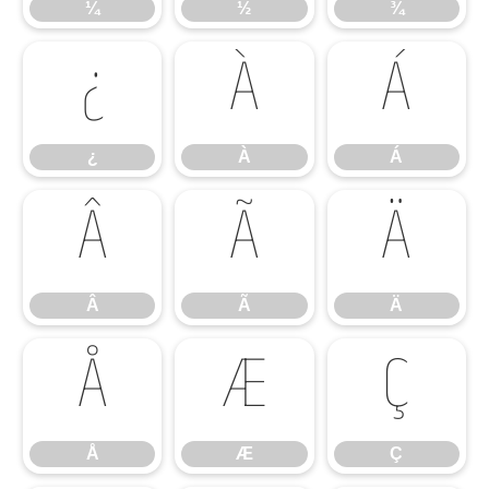
¼
½
¾
¿
À
Á
¿
À
Á
Â
Ã
Ä
Â
Ã
Ä
Å
Æ
Ç
Å
Æ
Ç