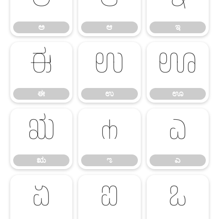
ಅ
ಆ
ಇ
ಅ
ಆ
ಇ
ಈ
ಉ
ಊ
ಈ
ಉ
ಊ
ಋ
ಌ
ಎ
ಋ
ಌ
ಎ
ಏ
ಐ
ಒ