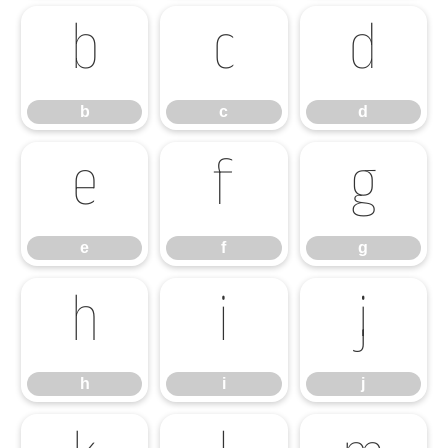
b
c
d
b
c
d
e
f
g
e
f
g
h
i
j
h
i
j