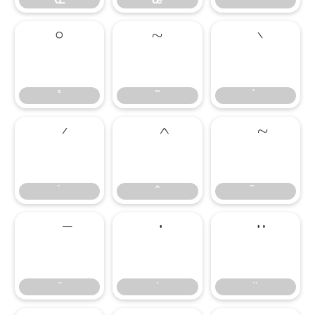
˚
˜
˚
˜