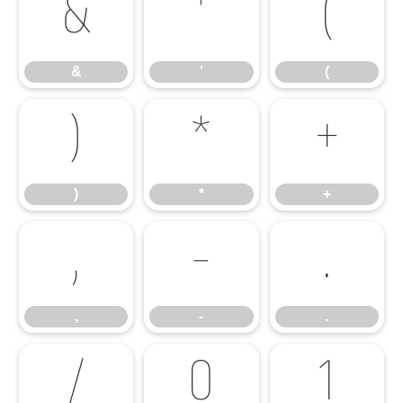
&
'
(
&
'
(
)
*
+
)
*
+
,
-
.
,
-
.
/
0
1