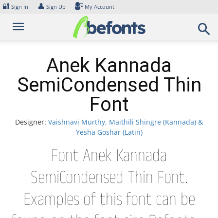
Skip
🔐
👤
Sign In
Sign Up
My Account
to
content
Anek Kannada
SemiCondensed Thin
Font
Designer:
Vaishnavi Murthy, Maithili Shingre (Kannada) &
Yesha Goshar (Latin)
Font Anek Kannada
SemiCondensed Thin Font.
Examples of this font can be