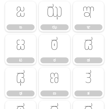
ಜ
ಝ
ಞ
ಜ
ಝ
ಞ
ಟ
ಠ
ಡ
ಟ
ಠ
ಡ
ಢ
ಣ
ತ
ಢ
ಣ
ತ