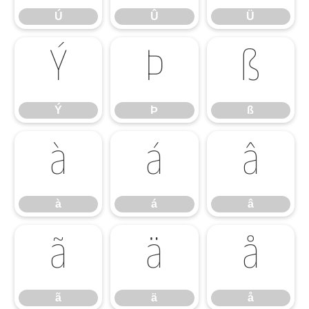
Ú
Û
Ü
Ý
Þ
ß
Ý
Þ
ß
à
á
â
à
á
â
ã
ä
å
ã
ä
å