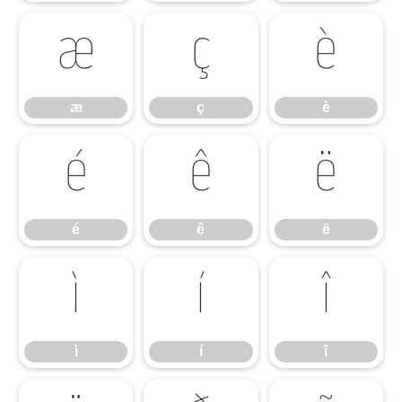
æ
ç
è
æ
ç
è
é
ê
ë
é
ê
ë
ì
í
î
ì
í
î