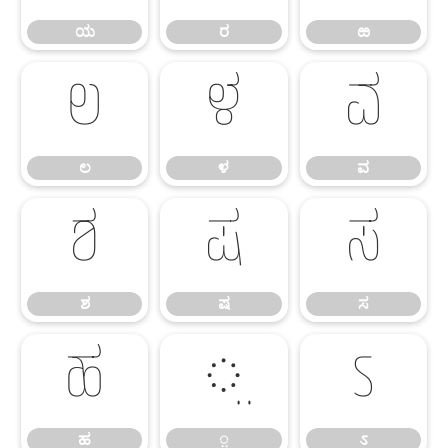
ಯ
ರ
ಱ
ಲ
ಳ
ವ
ಲ
ಳ
ವ
ಶ
ಷ
ಸ
ಶ
ಷ
ಸ
ಹ
಼
ಽ
ಹ
಼
ಽ