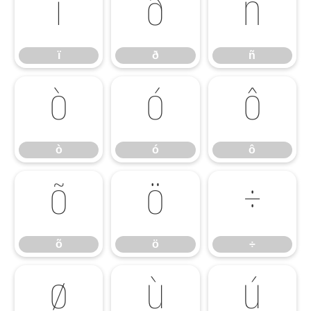
ï
ð
ñ
ï
ð
ñ
ò
ó
ô
ò
ó
ô
õ
ö
÷
õ
ö
÷
ø
ù
ú