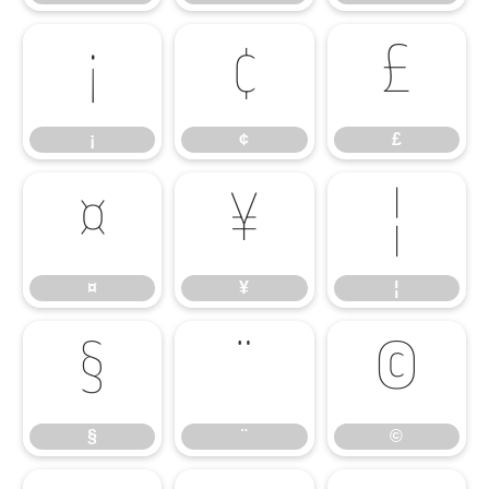
¡
¢
£
¡
¢
£
¤
¥
¦
¤
¥
¦
§
¨
©
§
¨
©