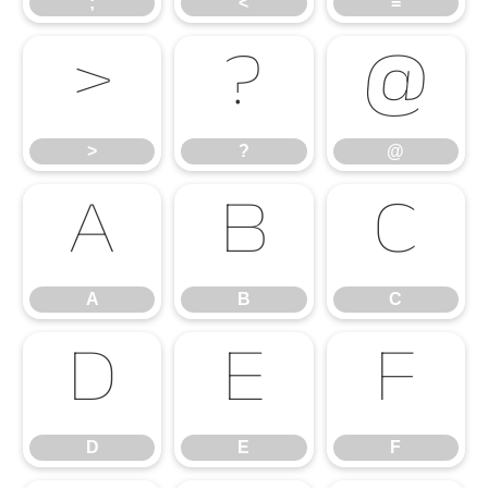
;
<
=
>
?
@
>
?
@
A
B
C
A
B
C
D
E
F
D
E
F