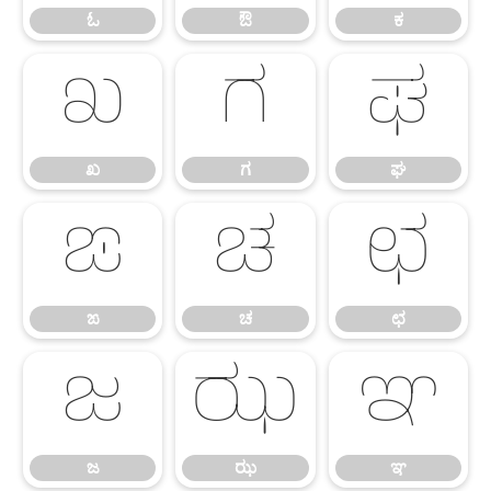
ಓ
ಔ
ಕ
ಖ
ಗ
ಘ
ಖ
ಗ
ಘ
ಙ
ಚ
ಛ
ಙ
ಚ
ಛ
ಜ
ಝ
ಞ
ಜ
ಝ
ಞ