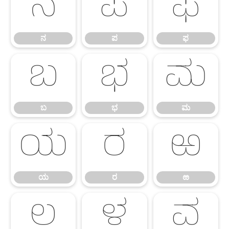
ನ
ಪ
ಫ
ನ
ಪ
ಫ
ಬ
ಭ
ಮ
ಬ
ಭ
ಮ
ಯ
ರ
ಱ
ಯ
ರ
ಱ
ಲ
ಳ
ವ