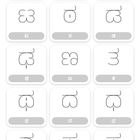
ಟ
ಠ
ಡ
ಟ
ಠ
ಡ
ಢ
ಣ
ತ
ಢ
ಣ
ತ
ಥ
ದ
ಧ
ಥ
ದ
ಧ