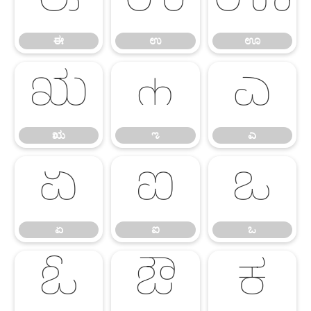
ಈ
ಉ
ಊ
ಈ
ಉ
ಊ
ಋ
ಌ
ಎ
ಋ
ಌ
ಎ
ಏ
ಐ
ಒ
ಏ
ಐ
ಒ
ಓ
ಔ
ಕ