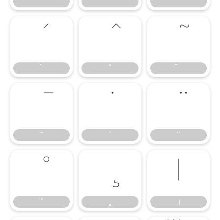
˚
˜
।
।