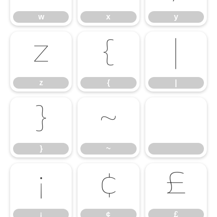
w
x
y
z
{
|
z
{
|
}
~
}
~
¡
¢
£
¡
¢
£