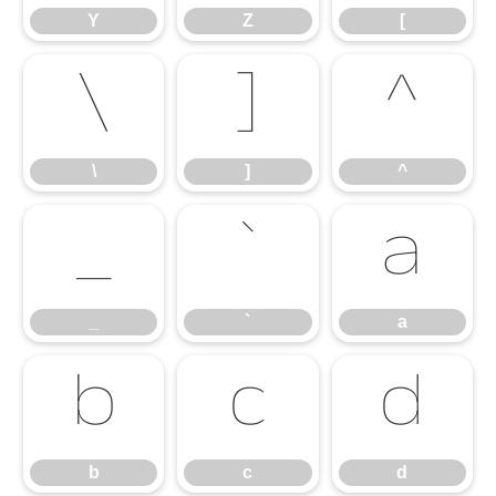
Y
Z
[
\
]
^
\
]
^
_
`
a
_
`
a
b
c
d
b
c
d