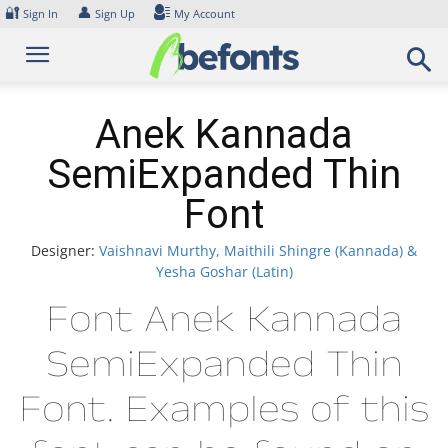
Skip
🔐
👤
Sign In
Sign Up
My Account
to
content
Anek Kannada
SemiExpanded Thin
Font
Designer:
Vaishnavi Murthy, Maithili Shingre (Kannada) &
Yesha Goshar (Latin)
Font Anek Kannada
SemiExpanded Thin
Font. Examples of this