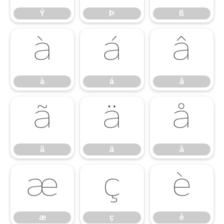
Ý
Þ
ß
à
á
â
à
á
â
ã
ä
å
ã
ä
å
æ
ç
è
æ
ç
è