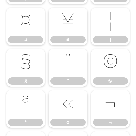
¤
¥
¦
¤
¥
¦
§
¨
©
§
¨
©
ª
«
¬
ª
«
¬