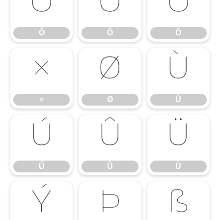
Ô
Õ
Ö
Ô
Õ
Ö
×
Ø
Ù
×
Ø
Ù
Ú
Û
Ü
Ú
Û
Ü
Ý
Þ
ß