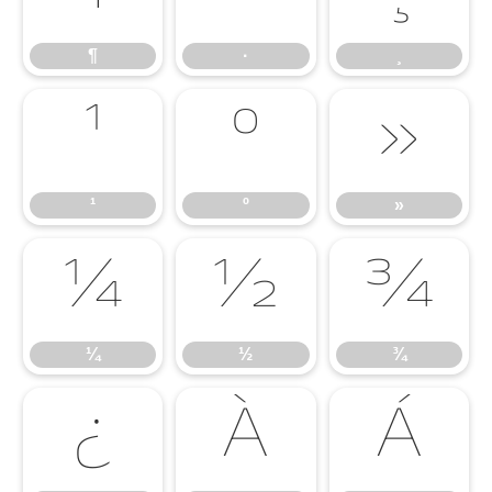
¶
·
¸
¹
º
»
¹
º
»
¼
½
¾
¼
½
¾
¿
À
Á