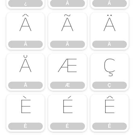
¿
À
Á
Â
Ã
Ä
Â
Ã
Ä
Å
Æ
Ç
Å
Æ
Ç
È
É
Ê
È
É
Ê