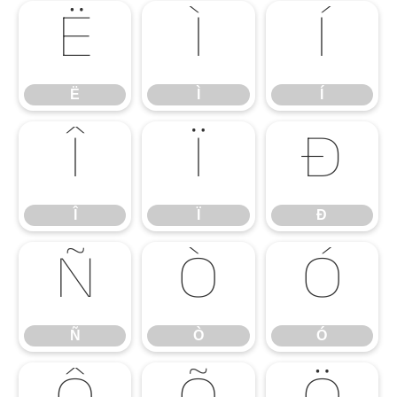
Ë
Ì
Í
Ë
Ì
Í
Î
Ï
Ð
Î
Ï
Ð
Ñ
Ò
Ó
Ñ
Ò
Ó