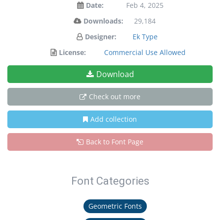
Date:
Feb 4, 2025
Downloads:
29,184
Designer:
Ek Type
License:
Commercial Use Allowed
Download
Check out more
Add collection
Back to Font Page
Font Categories
Geometric Fonts