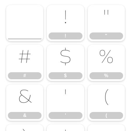
!
"
!
"
#
$
%
#
$
%
&
'
(
&
'
(