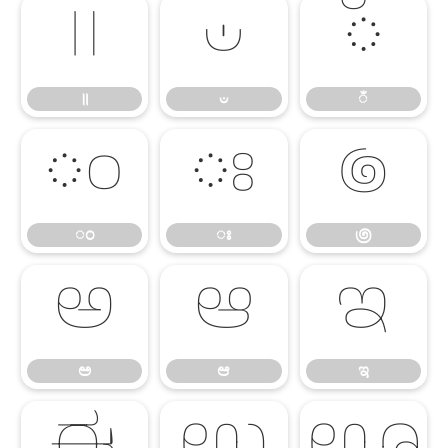
॥
ಀ
ಁ
॥
ಀ
ಁ
ಂ
ಃ
಄
ಂ
ಃ
಄
ಅ
ಆ
ಇ
ಅ
ಆ
ಇ