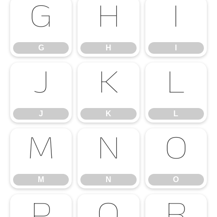
G
H
I
G
H
I
J
K
L
J
K
L
M
N
O
M
N
O