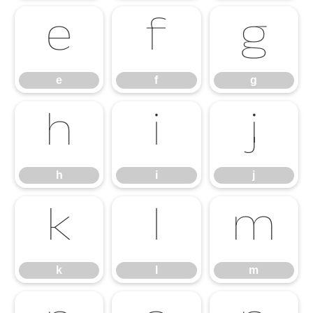
e
f
g
e
f
g
h
i
j
h
i
j
k
l
m
k
l
m