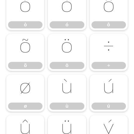
ò
ó
ô
ò
ó
ô
õ
ö
÷
õ
ö
÷
ø
ù
ú
ø
ù
ú
û
ü
ý