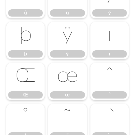
û
ü
ý
þ
ÿ
ı
þ
ÿ
ı
Œ
œ
ˆ
Œ
œ
ˆ
˚
˜