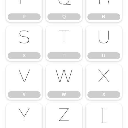
P
Q
R
P
Q
R
S
T
U
S
T
U
V
W
X
V
W
X
Y
Z
[