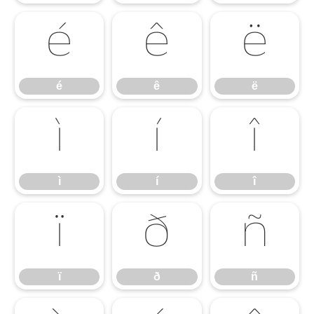
é
ê
ë
é
ê
ë
ì
í
î
ì
í
î
ï
ð
ñ
ï
ð
ñ