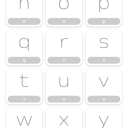
n
o
p
n
o
p
q
r
s
q
r
s
t
u
v
t
u
v
w
x
y