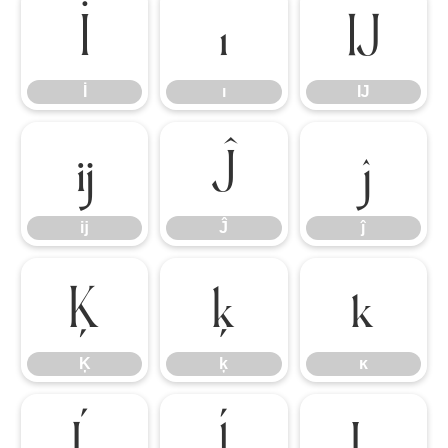
İ
ı
Ĳ
İ
ı
Ĳ
ĳ
Ĵ
ĵ
ĳ
Ĵ
ĵ
Ķ
ķ
ĸ
Ķ
ķ
ĸ
Ĺ
ĺ
Ļ