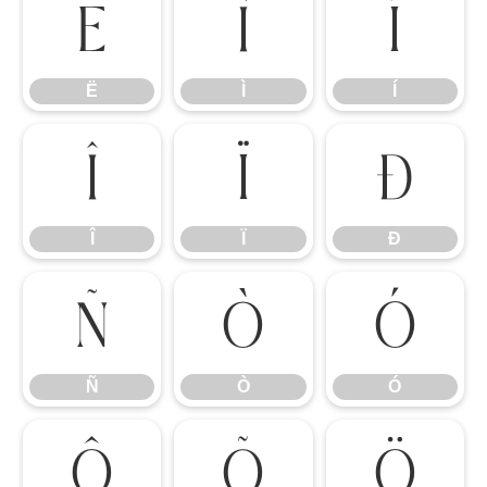
Ë
Ì
Í
Ë
Ì
Í
Î
Ï
Ð
Î
Ï
Ð
Ñ
Ò
Ó
Ñ
Ò
Ó
Ô
Õ
Ö