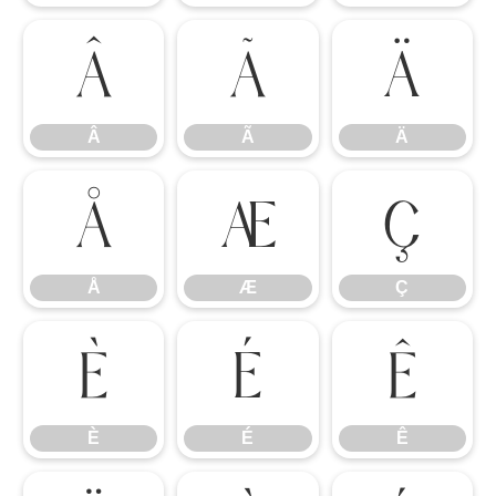
Â
Ã
Ä
Â
Ã
Ä
Å
Æ
Ç
Å
Æ
Ç
È
É
Ê
È
É
Ê