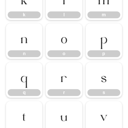
k
l
m
n
o
p
n
o
p
q
r
s
q
r
s
t
u
v