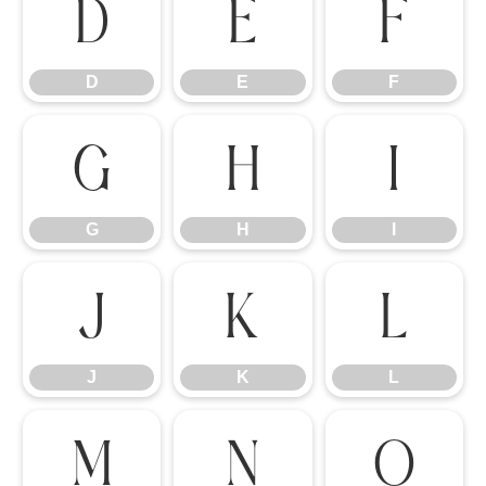
D
E
F
D
E
F
G
H
I
G
H
I
J
K
L
J
K
L
M
N
O