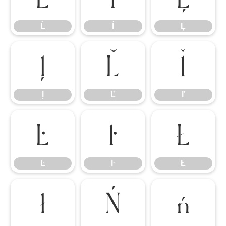
Ĺ
ĺ
Ļ
ļ
Ľ
ľ
ļ
Ľ
ľ
Ŀ
ŀ
Ł
Ŀ
ŀ
Ł
ł
Ń
ń