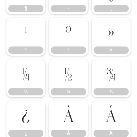
¶
·
¸
¹
º
»
¹
º
»
¼
½
¾
¼
½
¾
¿
À
Á
¿
À
Á