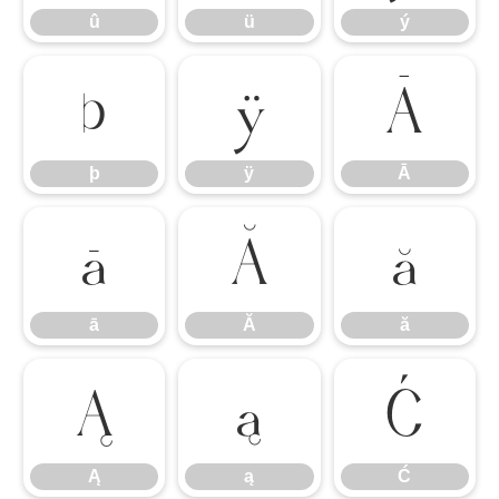
û
ü
ý
þ
ÿ
Ā
þ
ÿ
Ā
ā
Ă
ă
ā
Ă
ă
Ą
ą
Ć
Ą
ą
Ć