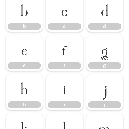
b
c
d
b
c
d
e
f
g
e
f
g
h
i
j
h
i
j
k
l
m