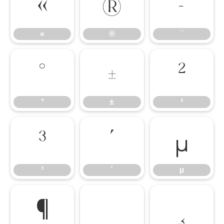
«
®
¯
«
®
¯
°
±
²
°
±
²
³
´
µ
³
´
µ
¶
·
¸