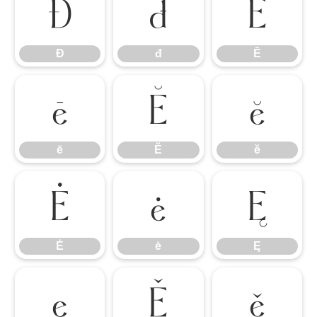
Đ
đ
Ē
Đ
đ
Ē
ē
Ĕ
ĕ
ē
Ĕ
ĕ
Ė
ė
Ę
Ė
ė
Ę
ę
Ě
ě