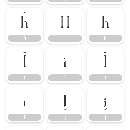
ĥ
Ħ
ħ
ĥ
Ħ
ħ
Ĩ
ĩ
Ī
Ĩ
ĩ
Ī
ī
Į
į
ī
Į
į