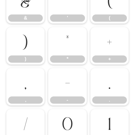
&
'
(
&
'
(
)
*
+
)
*
+
,
-
.
,
-
.
/
0
1