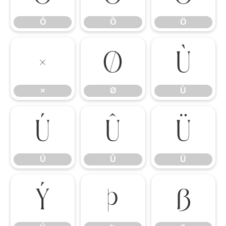
Ô
Õ
Ö
×
Ø
Ù
×
Ø
Ù
Ú
Û
Ü
Ú
Û
Ü
Ý
Þ
ß