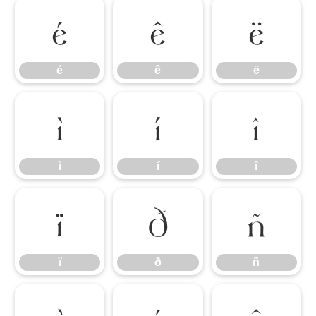
é
ê
ë
é
ê
ë
ì
í
î
ì
í
î
ï
ð
ñ
ï
ð
ñ