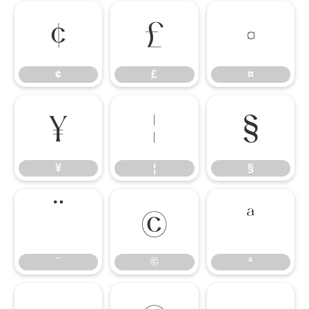
¢
£
¤
¢
£
¤
¥
¦
§
¥
¦
§
¨
©
ª
¨
©
ª