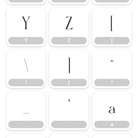
Y
Z
[
Y
Z
[
\
]
^
\
]
^
_
`
a
_
`
a