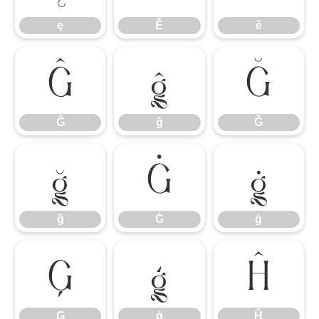
ę
Ě
ě
Ĝ
ĝ
Ğ
Ĝ
ĝ
Ğ
ğ
Ġ
ġ
ğ
Ġ
ġ
Ģ
ģ
Ĥ
Ģ
ģ
Ĥ