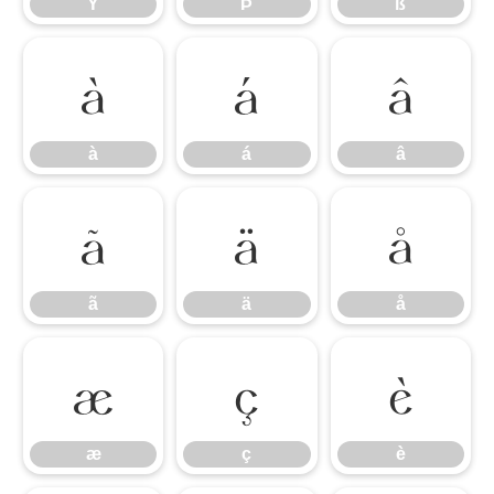
Ý
Þ
ß
à
á
â
à
á
â
ã
ä
å
ã
ä
å
æ
ç
è
æ
ç
è