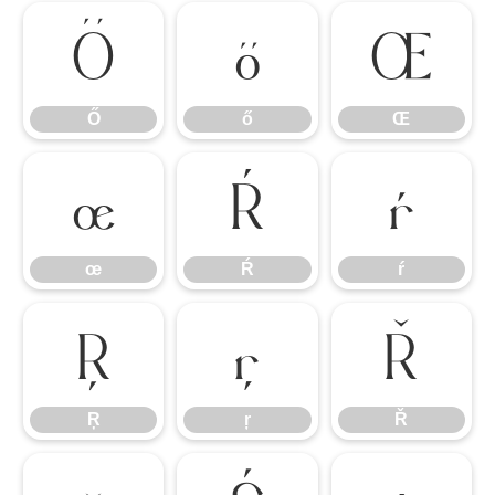
Ő
ő
Œ
Ő
ő
Œ
œ
Ŕ
ŕ
œ
Ŕ
ŕ
Ŗ
ŗ
Ř
Ŗ
ŗ
Ř