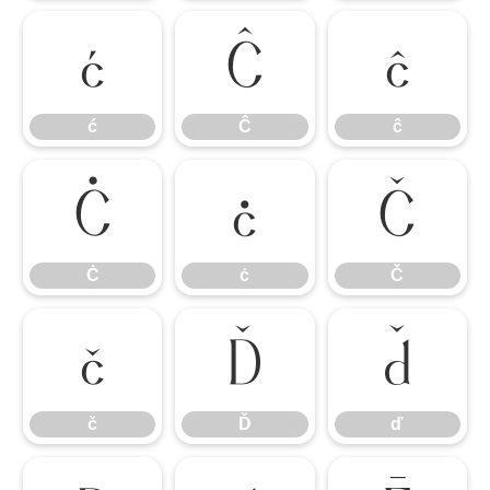
ć
Ĉ
ĉ
ć
Ĉ
ĉ
Ċ
ċ
Č
Ċ
ċ
Č
č
Ď
ď
č
Ď
ď