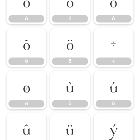
ò
ó
ô
ò
ó
ô
õ
ö
÷
õ
ö
÷
ø
ù
ú
ø
ù
ú
û
ü
ý