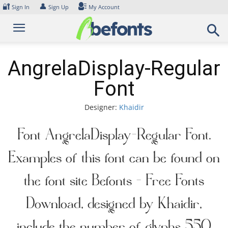
Skip
🔐
👤
Sign In
Sign Up
My Account
to
content
AngrelaDisplay-Regular
Font
Designer:
Khaidir
Font AngrelaDisplay-Regular Font.
Examples of this font can be found on
the font site Befonts – Free Fonts
Download, designed by Khaidir,
include the number of glyphs 550