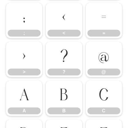
;
<
=
;
<
=
>
?
@
>
?
@
A
B
C
A
B
C