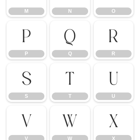
M
N
O
P
Q
R
P
Q
R
S
T
U
S
T
U
V
W
X
V
W
X