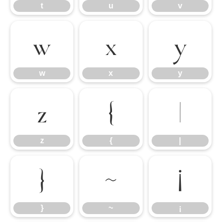
t
u
v
w
x
y
w
x
y
z
{
|
z
{
|
}
~
¡
}
~
¡