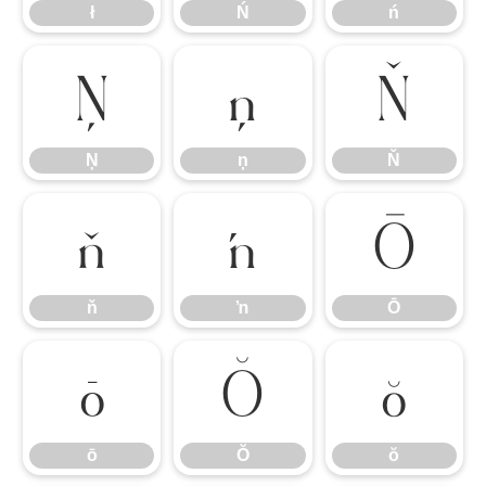
ł
Ń
ń
Ņ
ņ
Ň
Ņ
ņ
Ň
ň
ŉ
Ō
ň
ŉ
Ō
ō
Ŏ
ŏ
ō
Ŏ
ŏ