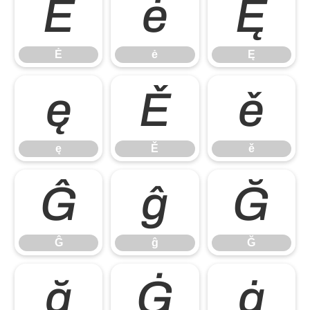
Ė
ė
Ę
Ė
ė
Ę
ę
Ě
ě
ę
Ě
ě
Ĝ
ĝ
Ğ
Ĝ
ĝ
Ğ
ğ
Ġ
ġ