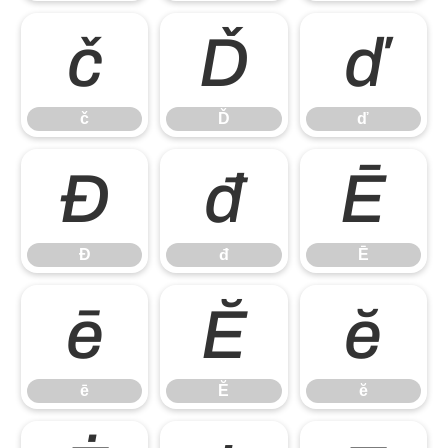
č
Ď
ď
č
Ď
ď
Đ
đ
Ē
Đ
đ
Ē
ē
Ĕ
ĕ
ē
Ĕ
ĕ