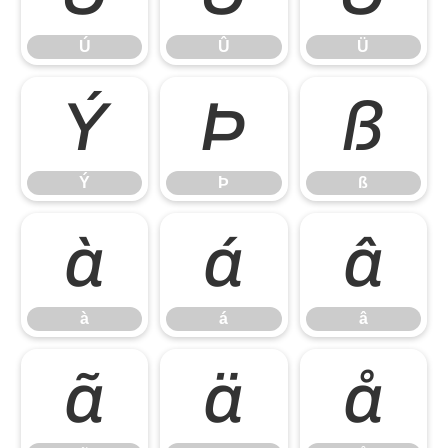
Ú
Û
Ü
Ý
Þ
ß
Ý
Þ
ß
à
á
â
à
á
â
ã
ä
å