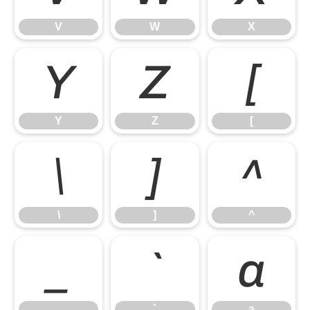
V
W
X
Y
Z
[
Y
Z
[
\
]
^
\
]
^
_
`
a
_
`
a