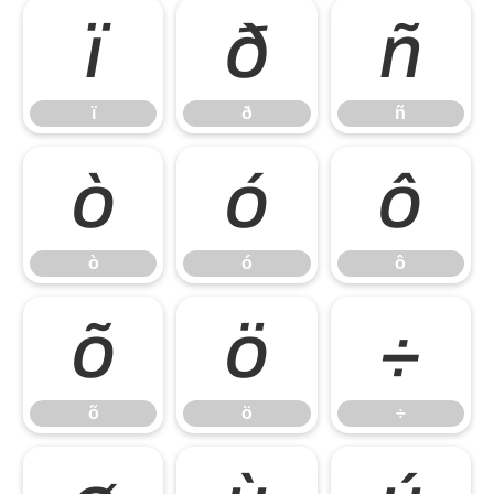
ï
ð
ñ
ï
ð
ñ
ò
ó
ô
ò
ó
ô
õ
ö
÷
õ
ö
÷