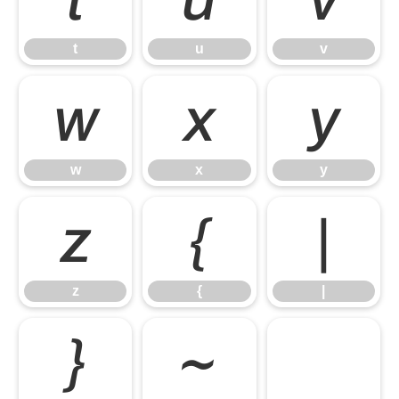
t
u
v
w
x
y
w
x
y
z
{
|
z
{
|
}
~