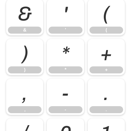
&
'
(
&
'
(
)
*
+
)
*
+
,
-
.
,
-
.