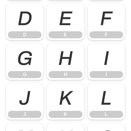
D
E
F
D
E
F
G
H
I
G
H
I
J
K
L
J
K
L