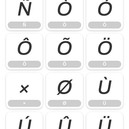
Ñ
Ò
Ó
Ñ
Ò
Ó
Ô
Õ
Ö
Ô
Õ
Ö
×
Ø
Ù
×
Ø
Ù
Ú
Û
Ü