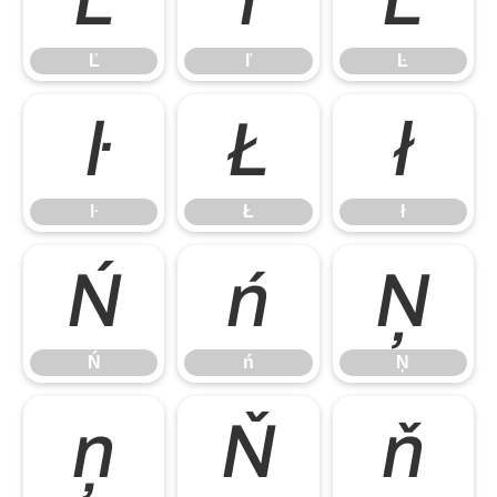
Ľ
ľ
Ŀ
ŀ
Ł
ł
ŀ
Ł
ł
Ń
ń
Ņ
Ń
ń
Ņ
ņ
Ň
ň