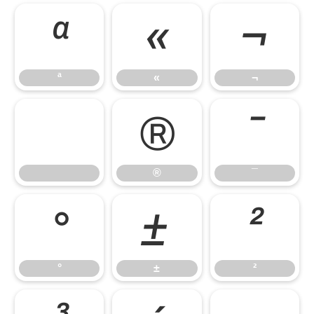
ª
«
¬
ª
«
¬
®
¯
®
¯
°
±
²
°
±
²