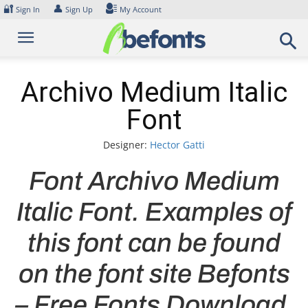
Skip
🔐
👤
Sign In
Sign Up
My Account
to
content
Archivo Medium Italic
Font
Designer:
Hector Gatti
Font Archivo Medium
Italic Font. Examples of
this font can be found
on the font site Befonts
– Free Fonts Download,