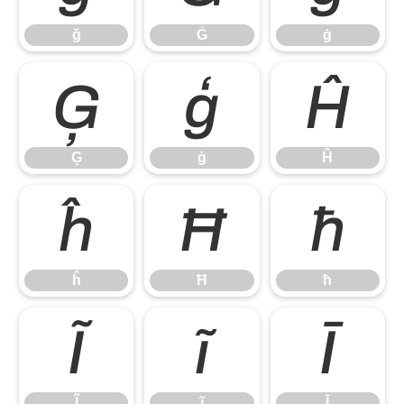
ğ
Ġ
ġ
Ģ
ģ
Ĥ
Ģ
ģ
Ĥ
ĥ
Ħ
ħ
ĥ
Ħ
ħ
Ĩ
ĩ
Ī
Ĩ
ĩ
Ī