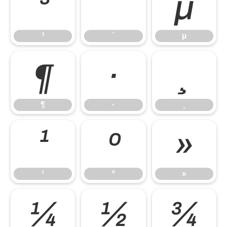
³
´
µ
³
´
µ
¶
·
¸
¶
·
¸
¹
º
»
¹
º
»
¼
½
¾