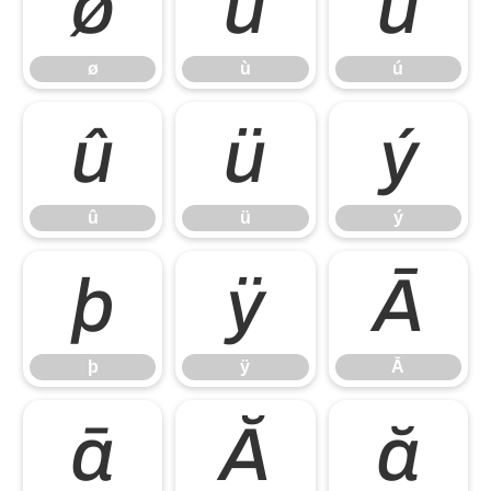
ø
ù
ú
ø
ù
ú
û
ü
ý
û
ü
ý
þ
ÿ
Ā
þ
ÿ
Ā
ā
Ă
ă