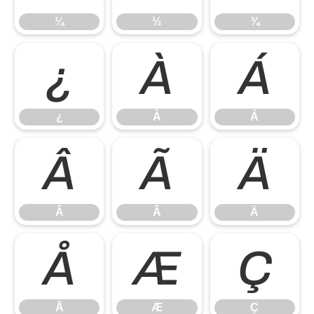
¼
½
¾
¿
À
Á
¿
À
Á
Â
Ã
Ä
Â
Ã
Ä
Å
Æ
Ç
Å
Æ
Ç