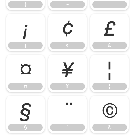
}
~
¡
¢
£
¡
¢
£
¤
¥
¦
¤
¥
¦
§
¨
©
§
¨
©