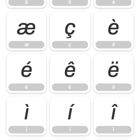
ã
ä
å
æ
ç
è
æ
ç
è
é
ê
ë
é
ê
ë
ì
í
î
ì
í
î