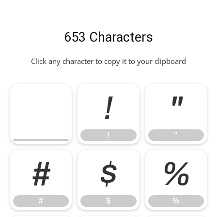
653 Characters
Click any character to copy it to your clipboard
!
"
!
"
#
$
%
#
$
%