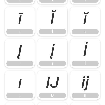
ī
Ĭ
ĭ
ī
Ĭ
ĭ
Į
į
İ
Į
į
İ
ı
Ĳ
ĳ
ı
Ĳ
ĳ