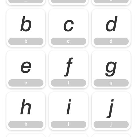
b
c
d
b
c
d
e
f
g
e
f
g
h
i
j
h
i
j