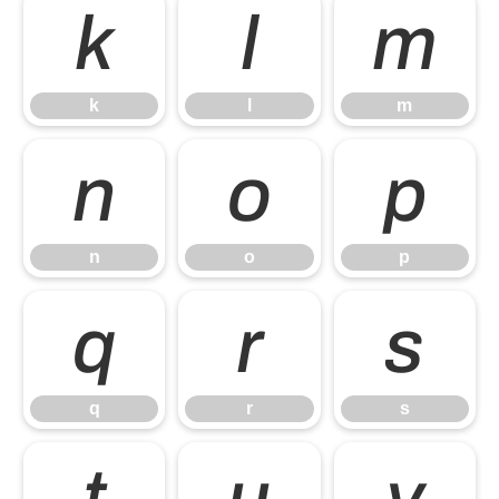
k
l
m
k
l
m
n
o
p
n
o
p
q
r
s
q
r
s
t
u
v