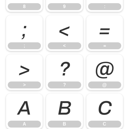
8
9
:
;
<
=
;
<
=
>
?
@
>
?
@
A
B
C
A
B
C