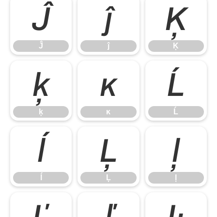
Ĵ
ĵ
Ķ
Ĵ
ĵ
Ķ
ķ
ĸ
Ĺ
ķ
ĸ
Ĺ
ĺ
Ļ
ļ
ĺ
Ļ
ļ
Ľ
ľ
Ŀ