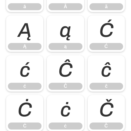
ā
Ă
ă
Ą
ą
Ć
Ą
ą
Ć
ć
Ĉ
ĉ
ć
Ĉ
ĉ
Ċ
ċ
Č
Ċ
ċ
Č