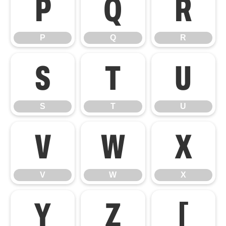
P
Q
R
P
Q
R
S
T
U
S
T
U
V
W
X
V
W
X
Y
Z
[