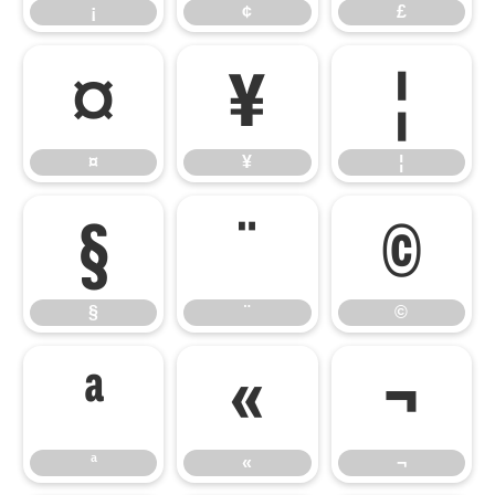
¡
¢
£
¤
¥
¦
¤
¥
¦
§
¨
©
§
¨
©
ª
«
¬
ª
«
¬