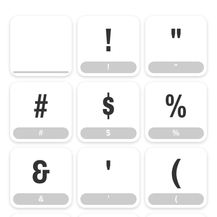
!
"
!
"
#
$
%
#
$
%
&
'
(
&
'
(