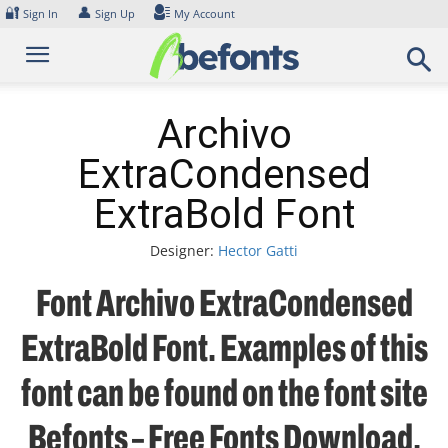
Skip
🔐
👤
Sign In
Sign Up
My Account
to
content
Archivo
ExtraCondensed
ExtraBold Font
Designer:
Hector Gatti
Font Archivo ExtraCondensed
ExtraBold Font. Examples of this
font can be found on the font site
Befonts – Free Fonts Download,