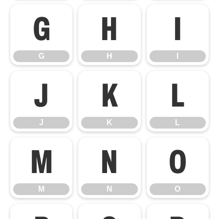
G
H
I
G
H
I
J
K
L
J
K
L
M
N
O
M
N
O