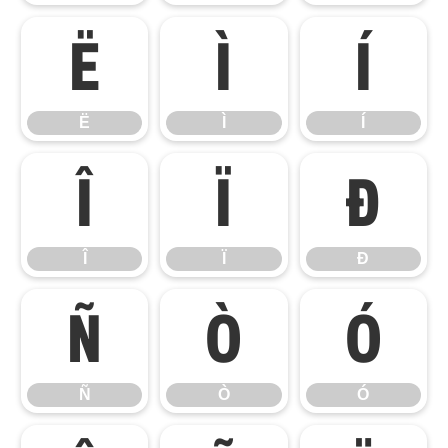
Ë
Ì
Í
Ë
Ì
Í
Î
Ï
Ð
Î
Ï
Ð
Ñ
Ò
Ó
Ñ
Ò
Ó