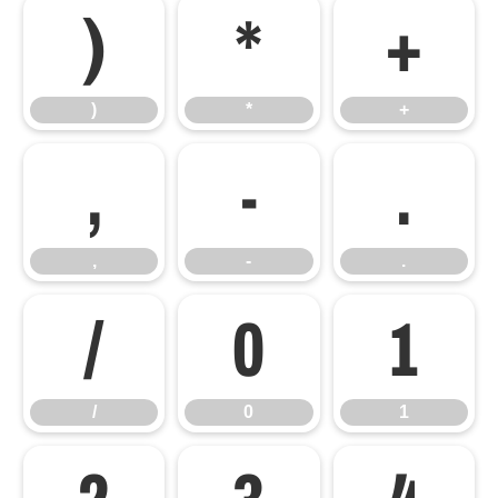
)
*
+
)
*
+
,
-
.
,
-
.
/
0
1
/
0
1