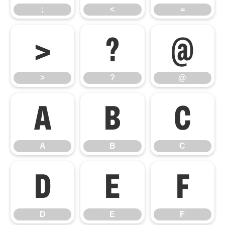
;
<
=
>
?
@
>
?
@
A
B
C
A
B
C
D
E
F
D
E
F