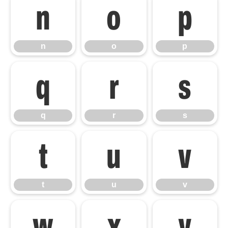
n
o
p
n
o
p
q
r
s
q
r
s
t
u
v
t
u
v
w
x
y