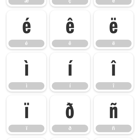
æ
ç
è
é
ê
ë
é
ê
ë
ì
í
î
ì
í
î
ï
ð
ñ
ï
ð
ñ