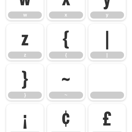
w
x
y
z
{
|
z
{
|
}
~
}
~
¡
¢
£