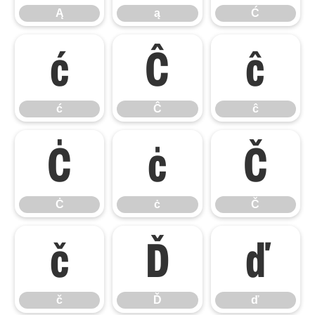
Ą
ą
Ć
ć
Ĉ
ĉ
ć
Ĉ
ĉ
Ċ
ċ
Č
Ċ
ċ
Č
č
Ď
ď
č
Ď
ď