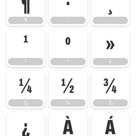
¶
·
¸
¶
·
¸
¹
º
»
¹
º
»
¼
½
¾
¼
½
¾
¿
À
Á