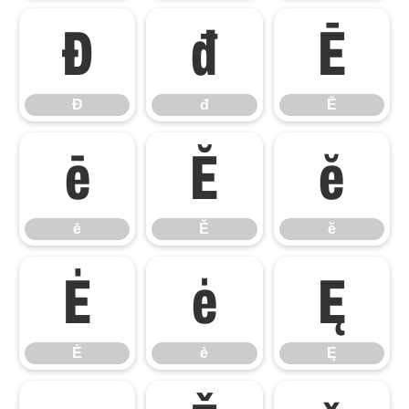
Đ
đ
Ē
Đ
đ
Ē
ē
Ĕ
ĕ
ē
Ĕ
ĕ
Ė
ė
Ę
Ė
ė
Ę