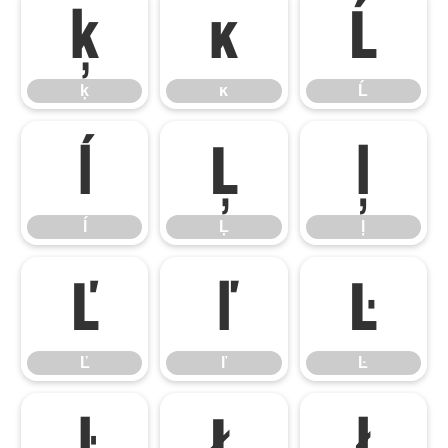
ķ
ĸ
Ĺ
ķ
ĸ
Ĺ
ĺ
Ļ
ļ
ĺ
Ļ
ļ
Ľ
ľ
Ŀ
Ľ
ľ
Ŀ
ŀ
Ł
ł