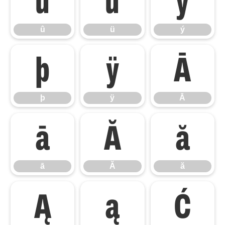
û
ü
ý
û
ü
ý
þ
ÿ
Ā
þ
ÿ
Ā
ā
Ă
ă
ā
Ă
ă
Ą
ą
Ć