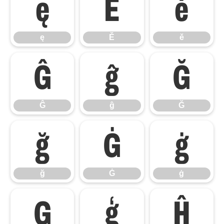
ę
Ě
ě
ę
Ě
ě
Ĝ
ĝ
Ğ
Ĝ
ĝ
Ğ
ğ
Ġ
ġ
ğ
Ġ
ġ
Ģ
ģ
Ĥ