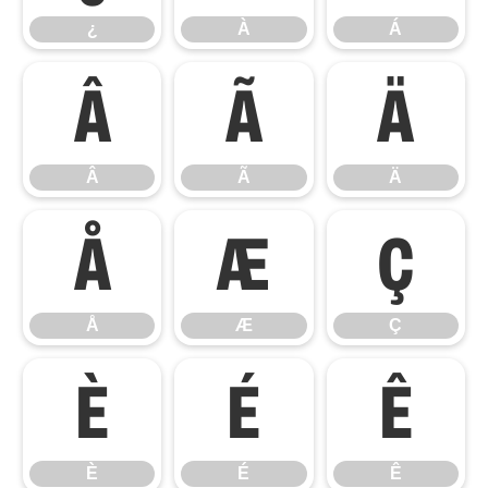
¿
À
Á
Â
Ã
Ä
Â
Ã
Ä
Å
Æ
Ç
Å
Æ
Ç
È
É
Ê
È
É
Ê