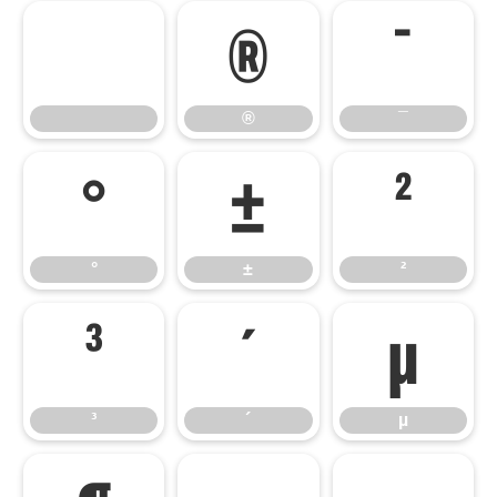
®
¯
®
¯
°
±
²
°
±
²
³
´
µ
³
´
µ