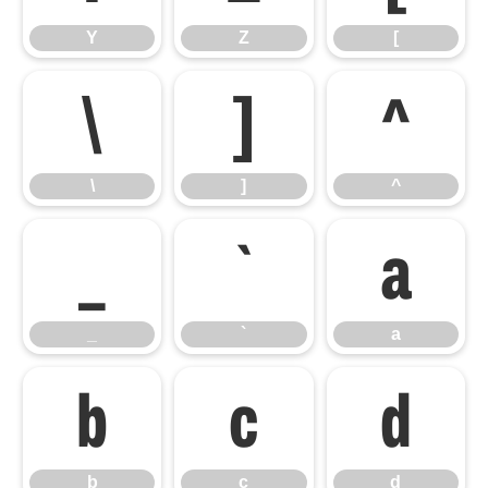
Y
Z
[
\
]
^
\
]
^
_
`
a
_
`
a
b
c
d
b
c
d