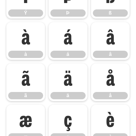
Ý
Þ
ß
à
á
â
à
á
â
ã
ä
å
ã
ä
å
æ
ç
è