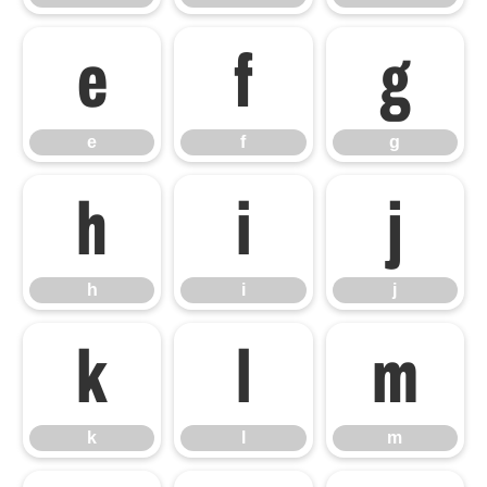
e
f
g
e
f
g
h
i
j
h
i
j
k
l
m
k
l
m