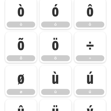
ò
ó
ô
ò
ó
ô
õ
ö
÷
õ
ö
÷
ø
ù
ú
ø
ù
ú