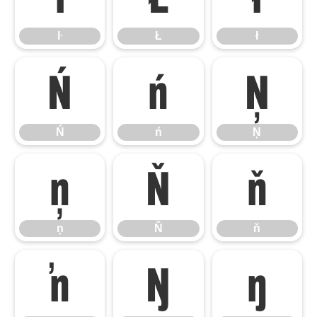
ŀ
Ł
ł
Ń
ń
Ņ
Ń
ń
Ņ
ņ
Ň
ň
ņ
Ň
ň
ŉ
Ŋ
ŋ