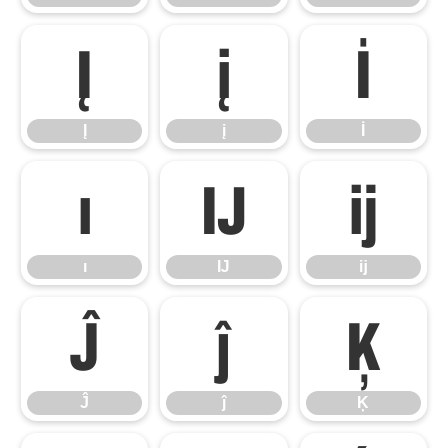
Į
į
İ
Į
į
İ
ı
Ĳ
ĳ
ı
Ĳ
ĳ
Ĵ
ĵ
Ķ
Ĵ
ĵ
Ķ