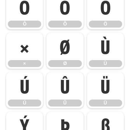
Ô
Õ
Ö
Ô
Õ
Ö
×
Ø
Ù
×
Ø
Ù
Ú
Û
Ü
Ú
Û
Ü
Ý
Þ
ß