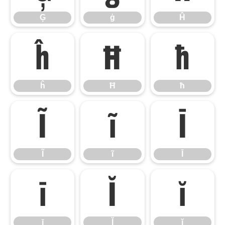
Ģ
ģ
Ĥ
ĥ
Ħ
ħ
ĥ
Ħ
ħ
Ĩ
ĩ
Ī
Ĩ
ĩ
Ī
ī
Ĭ
ĭ
ī
Ĭ
ĭ