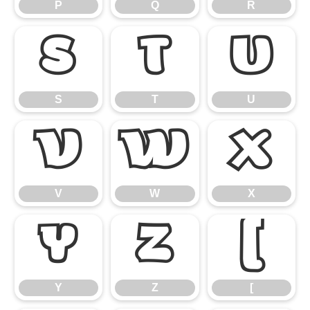
P
Q
R
S
T
U
S
T
U
V
W
X
V
W
X
Y
Z
[
Y
Z
[