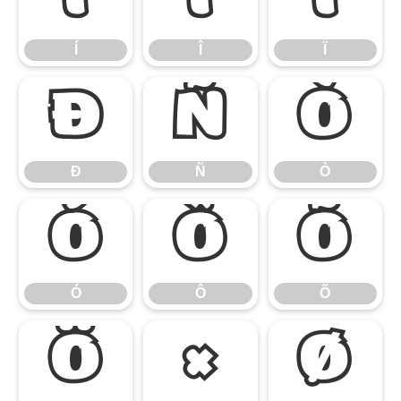
Í
Î
Ï
Í
Î
Ï
Ð
Ñ
Ò
Ð
Ñ
Ò
Ó
Ô
Õ
Ó
Ô
Õ
Ö
×
Ø