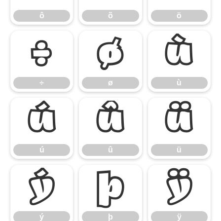
ô
õ
ö
÷
ø
ù
÷
ø
ù
ú
û
ü
ú
û
ü
ý
þ
ÿ
ý
þ
ÿ