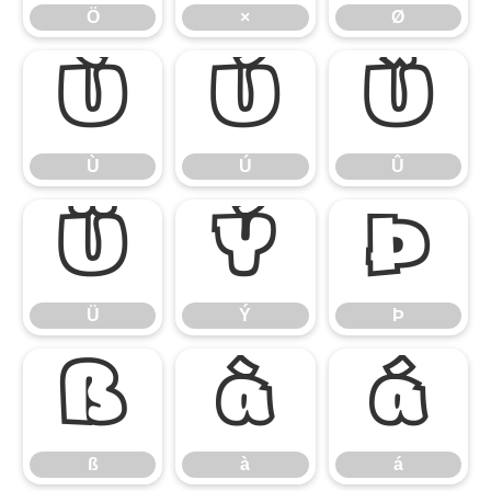
Ö
×
Ø
Ù
Ú
Û
Ù
Ú
Û
Ü
Ý
Þ
Ü
Ý
Þ
ß
à
á
ß
à
á