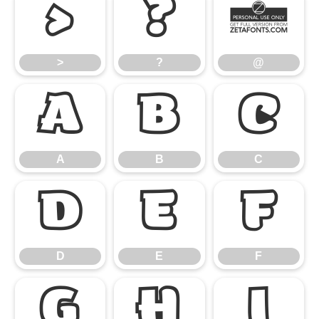
>
?
@
>
?
@
A
B
C
A
B
C
D
E
F
D
E
F
G
H
I