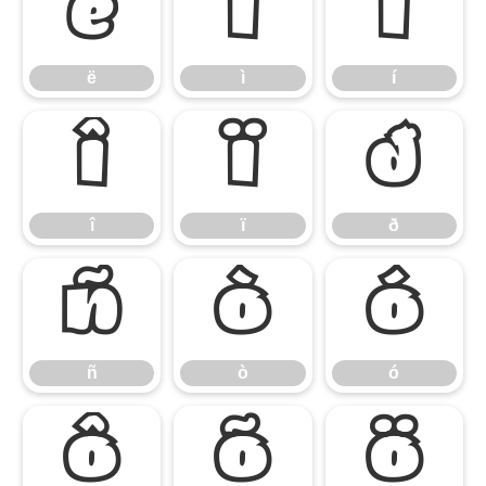
ë
ì
í
ë
ì
í
î
ï
ð
î
ï
ð
ñ
ò
ó
ñ
ò
ó
ô
õ
ö