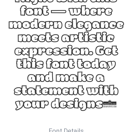
font — where
modern elegance
meets artistic
expression. Get
this font today
and make a
statement with
your designs!
Font Details