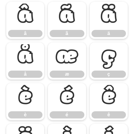
â
ã
ä
â
ã
ä
å
æ
ç
å
æ
ç
è
é
ê
è
é
ê