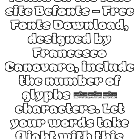
site Befonts – Free
Fonts Download,
designed by
Francesco
Canovaro, include
the number of
glyphs 909
characters. Let
your words take
flight with this