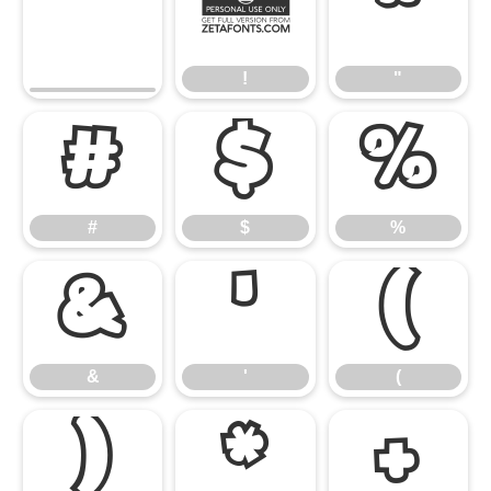
!
"
!
"
#
$
%
#
$
%
&
'
(
&
'
(
)
*
+