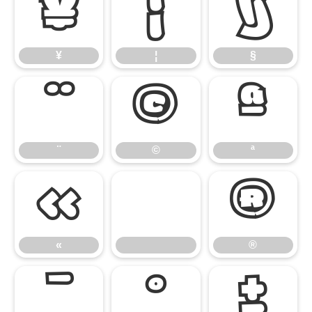
¥
¦
§
¥
¦
§
¨
©
ª
¨
©
ª
«
®
«
®
¯
°
±