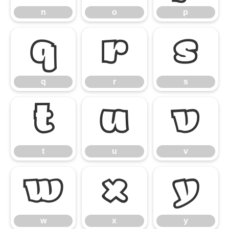
n
o
p
q
r
s
q
r
s
t
u
v
t
u
v
w
x
y
w
x
y