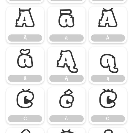
Ā
ā
Ă
Ā
ā
Ă
ă
Ą
ą
ă
Ą
ą
Ć
ć
Ĉ
Ć
ć
Ĉ