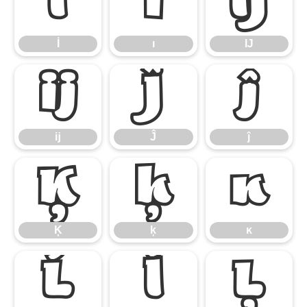
İ
ı
Ĳ
İ
ı
Ĳ
ĳ
Ĵ
ĵ
ĳ
Ĵ
ĵ
Ķ
ķ
ĸ
Ķ
ķ
ĸ
Ĺ
ĺ
Ļ