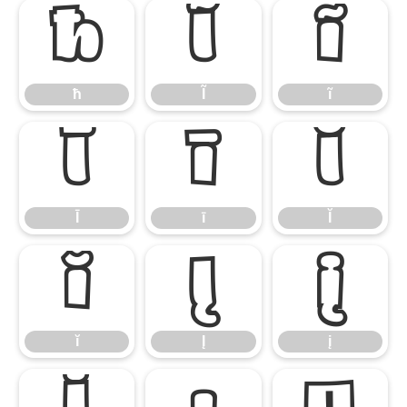
ħ
Ĩ
ĩ
ħ
Ĩ
ĩ
Ī
ī
Ĭ
Ī
ī
Ĭ
ĭ
Į
į
ĭ
Į
į