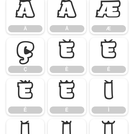
Ä
Å
Æ
Ä
Å
Æ
Ç
È
É
Ç
È
É
Ê
Ë
Ì
Ê
Ë
Ì