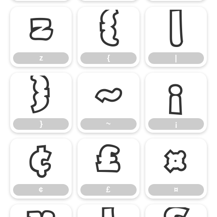
z
{
|
z
{
|
}
~
¡
}
~
¡
¢
£
¤
¢
£
¤