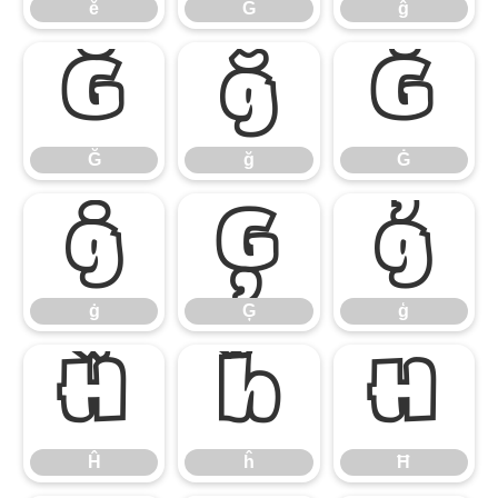
ě
Ĝ
ĝ
Ğ
ğ
Ġ
Ğ
ğ
Ġ
ġ
Ģ
ģ
ġ
Ģ
ģ
Ĥ
ĥ
Ħ
Ĥ
ĥ
Ħ