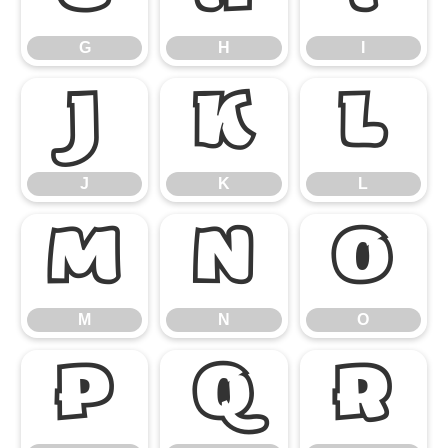
G
H
I
J
K
L
J
K
L
M
N
O
M
N
O
P
Q
R