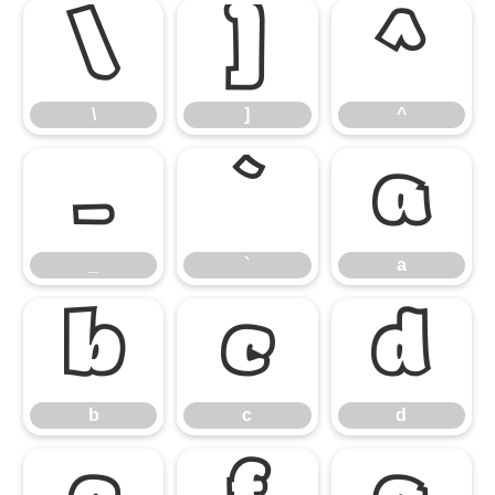
\
]
^
\
]
^
_
`
a
_
`
a
b
c
d
b
c
d