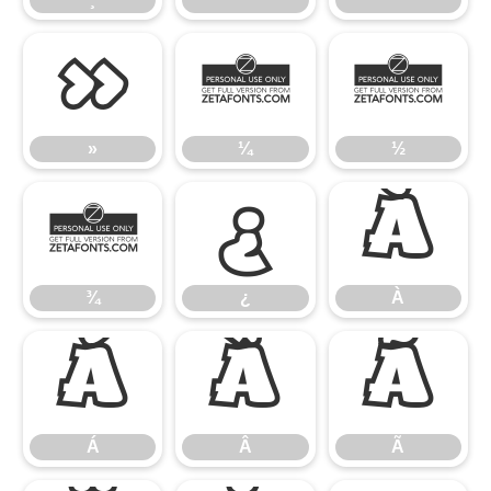
»
¼
½
»
¼
½
¾
¿
À
¾
¿
À
Á
Â
Ã
Á
Â
Ã