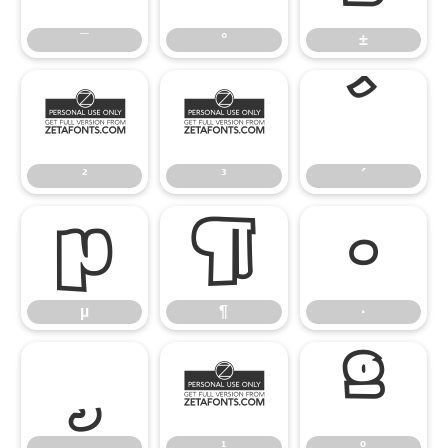
¯
°
±
²
³
´
²
³
´
µ
¶
·
µ
¶
·
¸
¹
º
¸
¹
º