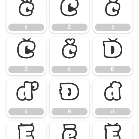
ĉ
Ċ
ċ
ĉ
Ċ
ċ
Č
č
Ď
Č
č
Ď
ď
Đ
đ
ď
Đ
đ
Ē
ē
Ĕ