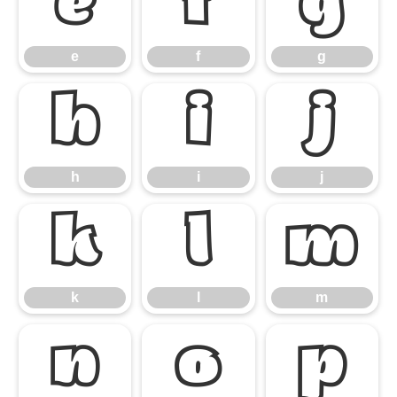
e
f
g
e
f
g
h
i
j
h
i
j
k
l
m
k
l
m
n
o
p