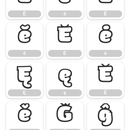
Ē
ē
Ĕ
ĕ
Ė
ė
ĕ
Ė
ė
Ę
ę
Ě
Ę
ę
Ě
ě
Ĝ
ĝ