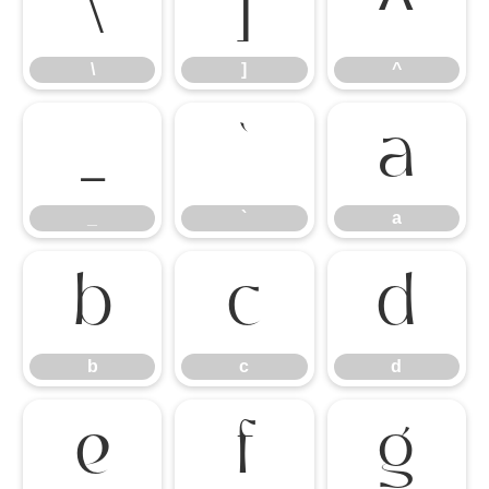
\
]
^
\
]
^
_
`
a
_
`
a
b
c
d
b
c
d
e
f
g