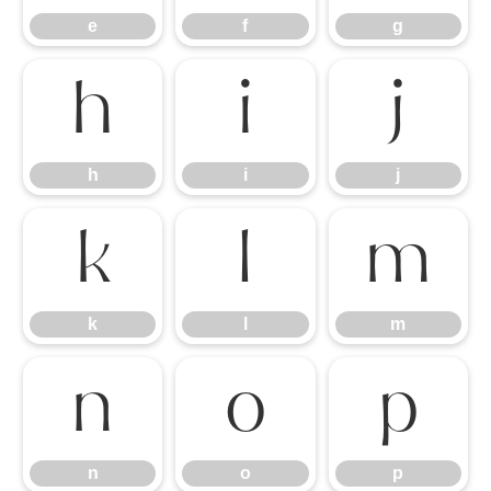
e
f
g
h
i
j
h
i
j
k
l
m
k
l
m
n
o
p
n
o
p