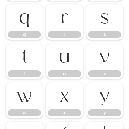
q
r
s
q
r
s
t
u
v
t
u
v
w
x
y
w
x
y