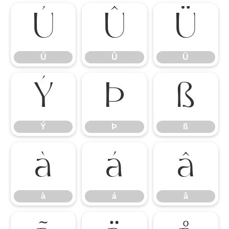
Ú
Û
Ü
Ú
Û
Ü
Ý
Þ
ß
Ý
Þ
ß
à
á
â
à
á
â