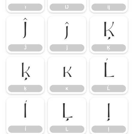
ı
Ĳ
ĳ
Ĵ
ĵ
Ķ
Ĵ
ĵ
Ķ
ķ
ĸ
Ĺ
ķ
ĸ
Ĺ
ĺ
Ļ
ļ
ĺ
Ļ
ļ