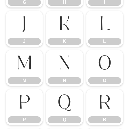
G
H
I
J
K
L
J
K
L
M
N
O
M
N
O
P
Q
R
P
Q
R