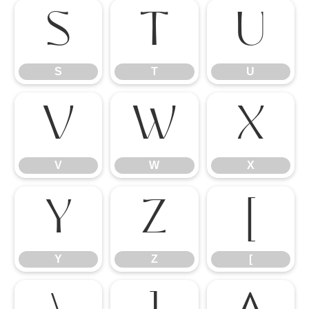
S
T
U
S
T
U
V
W
X
V
W
X
Y
Z
[
Y
Z
[