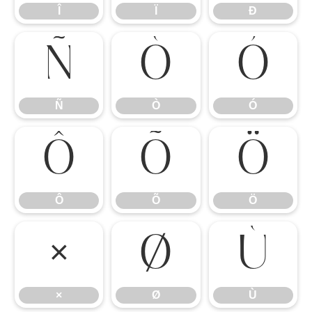
Î
Ï
Ð
Ñ
Ò
Ó
Ñ
Ò
Ó
Ô
Õ
Ö
Ô
Õ
Ö
×
Ø
Ù
×
Ø
Ù