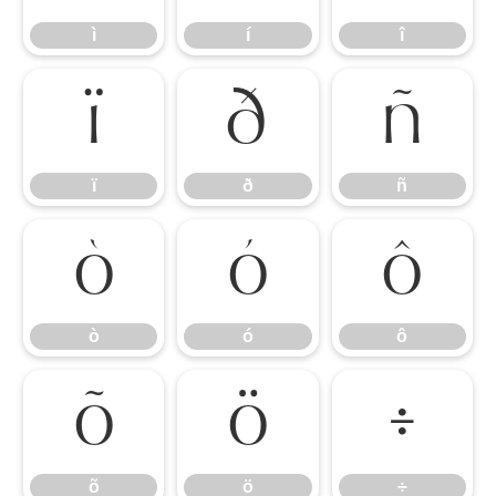
ì
í
î
ï
ð
ñ
ï
ð
ñ
ò
ó
ô
ò
ó
ô
õ
ö
÷
õ
ö
÷