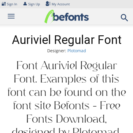
Skip
🔐
👤
Sign In
Sign Up
My Account
to
content
Auriviel Regular Font
Designer:
Plotomad
Font Auriviel Regular
Font. Examples of this
font can be found on the
font site Befonts – Free
Fonts Download,