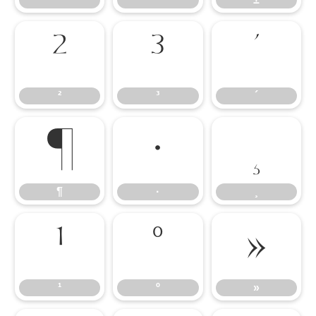
²
³
´
²
³
´
¶
·
¸
¶
·
¸
¹
º
»
¹
º
»