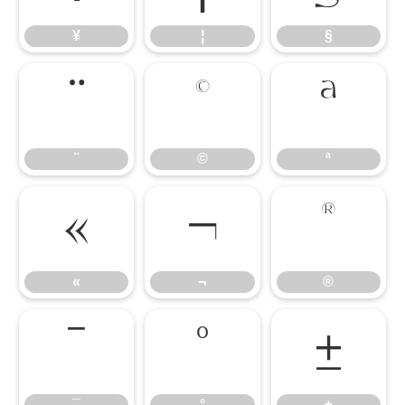
¥
¦
§
¨
©
ª
¨
©
ª
«
¬
®
«
¬
®
¯
°
±
¯
°
±