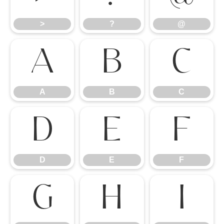
>
?
@
A
B
C
A
B
C
D
E
F
D
E
F
G
H
I