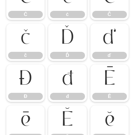
Ċ
ċ
Č
č
Ď
ď
č
Ď
ď
Đ
đ
Ē
Đ
đ
Ē
ē
Ĕ
ĕ