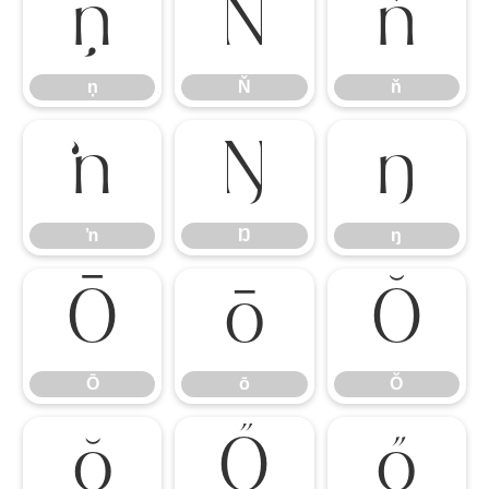
ņ
Ň
ň
ņ
Ň
ň
ŉ
Ŋ
ŋ
ŉ
Ŋ
ŋ
Ō
ō
Ŏ
Ō
ō
Ŏ
ŏ
Ő
ő