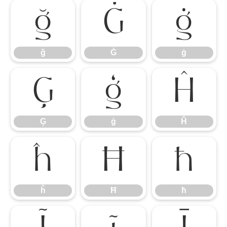
ğ
Ġ
ġ
ğ
Ġ
ġ
Ģ
ģ
Ĥ
Ģ
ģ
Ĥ
ĥ
Ħ
ħ
ĥ
Ħ
ħ