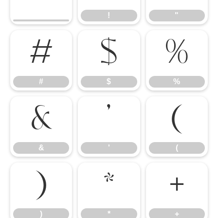
!
"
#
$
%
#
$
%
&
'
(
&
'
(
)
*
+
)
*
+