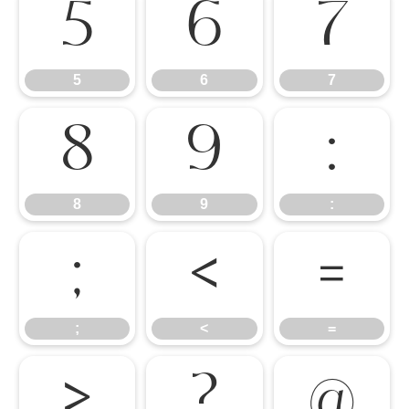
5
6
7
5
6
7
8
9
:
8
9
:
;
<
=
;
<
=
>
?
@