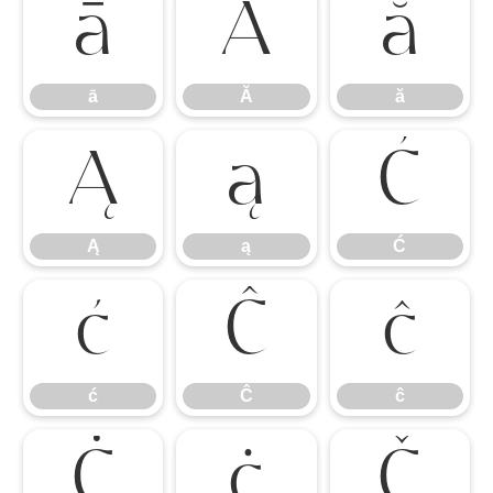
ā
Ă
ă
ā
Ă
ă
Ą
ą
Ć
Ą
ą
Ć
ć
Ĉ
ĉ
ć
Ĉ
ĉ
Ċ
ċ
Č