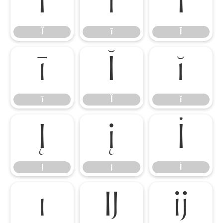
Ĩ
ĩ
Ī
Ĩ
ĩ
Ī
ī
Ĭ
ĭ
ī
Ĭ
ĭ
Į
į
İ
Į
į
İ
ı
Ĳ
ĳ