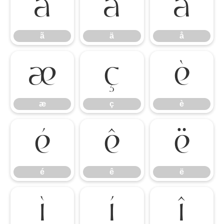
ã
ä
å
ã
ä
å
æ
ç
è
æ
ç
è
é
ê
ë
é
ê
ë
ì
í
î