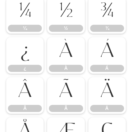
¼
½
¾
¼
½
¾
¿
À
Á
¿
À
Á
Â
Ã
Ä
Â
Ã
Ä