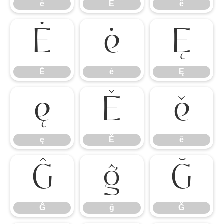
ē
Ĕ
ĕ
Ė
ė
Ę
Ė
ė
Ę
ę
Ě
ě
ę
Ě
ě
Ĝ
ĝ
Ğ
Ĝ
ĝ
Ğ