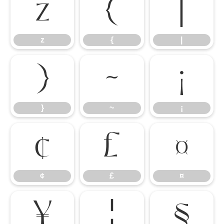
z
{
|
z
{
|
}
~
¡
}
~
¡
¢
£
¤
¢
£
¤
¥
¦
§