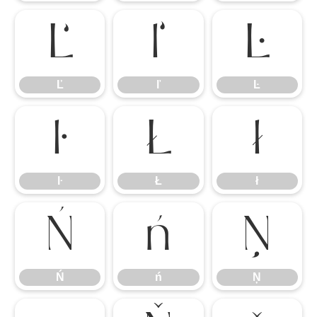
Ľ
ľ
Ŀ
Ľ
ľ
Ŀ
ŀ
Ł
ł
ŀ
Ł
ł
Ń
ń
Ņ
Ń
ń
Ņ