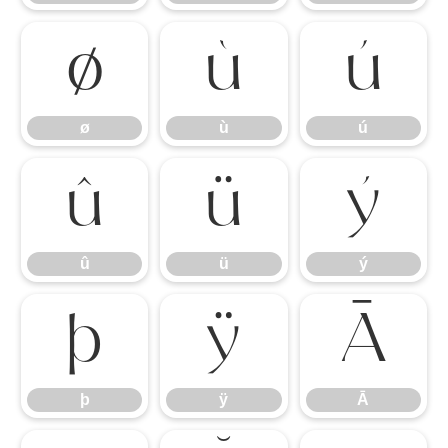
ø
ù
ú
ø
ù
ú
û
ü
ý
û
ü
ý
þ
ÿ
Ā
þ
ÿ
Ā