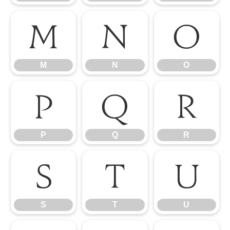
M
N
O
M
N
O
P
Q
R
P
Q
R
S
T
U
S
T
U