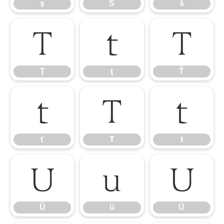
ş
Š
š
Ţ
ţ
Ť
Ţ
ţ
Ť
ť
Ŧ
ŧ
ť
Ŧ
ŧ
Ũ
ũ
Ū
Ũ
ũ
Ū