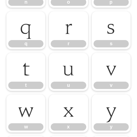
n
o
p
q
r
s
q
r
s
t
u
v
t
u
v
w
x
y
w
x
y