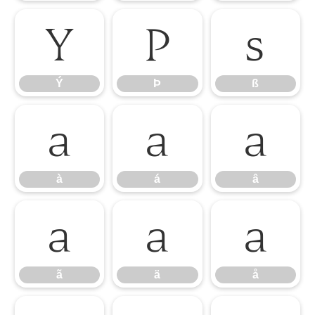
Ý
Þ
ß
Ý
Þ
ß
à
á
â
à
á
â
ã
ä
å
ã
ä
å