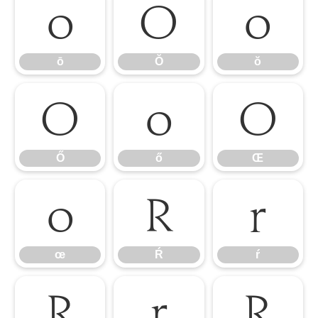
ō
Ŏ
ŏ
ō
Ŏ
ŏ
Ő
ő
Œ
Ő
ő
Œ
œ
Ŕ
ŕ
œ
Ŕ
ŕ
Ŗ
ŗ
Ř