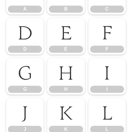
A
B
C
D
E
F
D
E
F
G
H
I
G
H
I
J
K
L
J
K
L