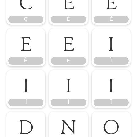
Ç
È
É
Ç
È
É
Ê
Ë
Ì
Ê
Ë
Ì
Í
Î
Ï
Í
Î
Ï
Ð
Ñ
Ò