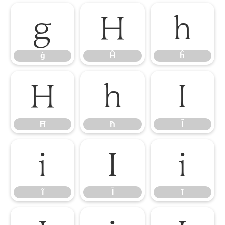
ģ
Ĥ
ĥ
ģ
Ĥ
ĥ
Ħ
ħ
Ĩ
Ħ
ħ
Ĩ
ĩ
Ī
ī
ĩ
Ī
ī