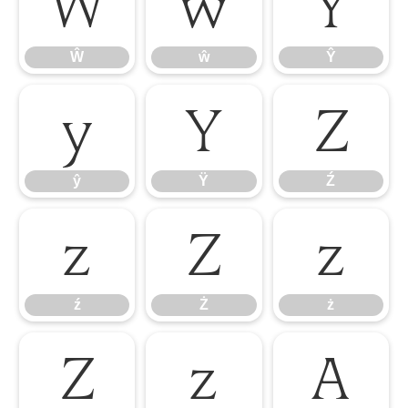
Ŵ
ŵ
Ŷ
Ŵ
ŵ
Ŷ
ŷ
Ÿ
Ź
ŷ
Ÿ
Ź
ź
Ż
ż
ź
Ż
ż
Ž
ž
Ǎ