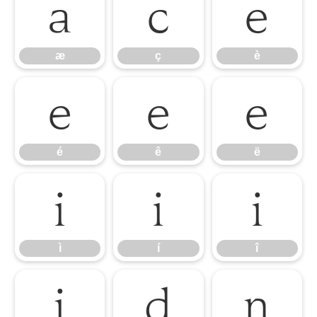
æ
ç
è
æ
ç
è
é
ê
ë
é
ê
ë
ì
í
î
ì
í
î
ï
ð
ñ