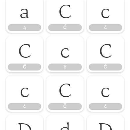
ą
Ć
ć
ą
Ć
ć
Ĉ
ĉ
Ċ
Ĉ
ĉ
Ċ
ċ
Č
č
ċ
Č
č
Ď
ď
Đ