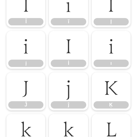
Ĭ
ĭ
Į
Ĭ
ĭ
Į
į
İ
ı
į
İ
ı
Ĵ
ĵ
Ķ
Ĵ
ĵ
Ķ
ķ
ĸ
Ĺ