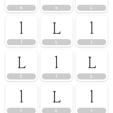
ķ
ĸ
Ĺ
ĺ
Ļ
ļ
ĺ
Ļ
ļ
Ľ
ľ
Ŀ
Ľ
ľ
Ŀ
ŀ
Ł
ł
ŀ
Ł
ł