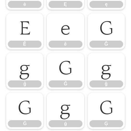
ė
Ę
ę
Ě
ě
Ĝ
Ě
ě
Ĝ
ĝ
Ğ
ğ
ĝ
Ğ
ğ
Ġ
ġ
Ģ
Ġ
ġ
Ģ