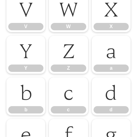
V
W
X
V
W
X
Y
Z
a
Y
Z
a
b
c
d
b
c
d
e
f
g