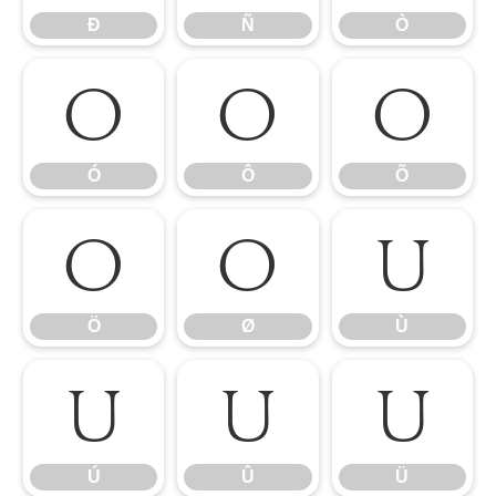
Ð
Ñ
Ò
Ó
Ô
Õ
Ó
Ô
Õ
Ö
Ø
Ù
Ö
Ø
Ù
Ú
Û
Ü
Ú
Û
Ü