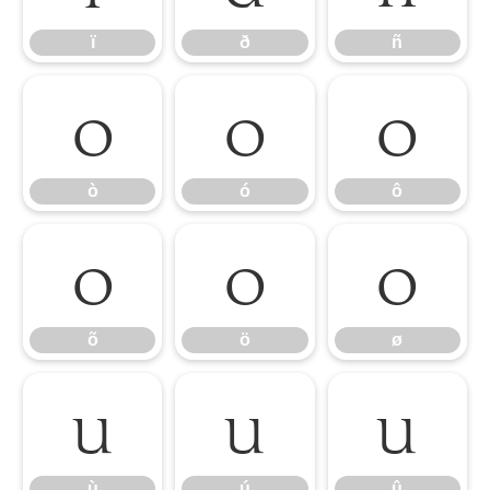
ï
ð
ñ
ò
ó
ô
ò
ó
ô
õ
ö
ø
õ
ö
ø
ù
ú
û
ù
ú
û