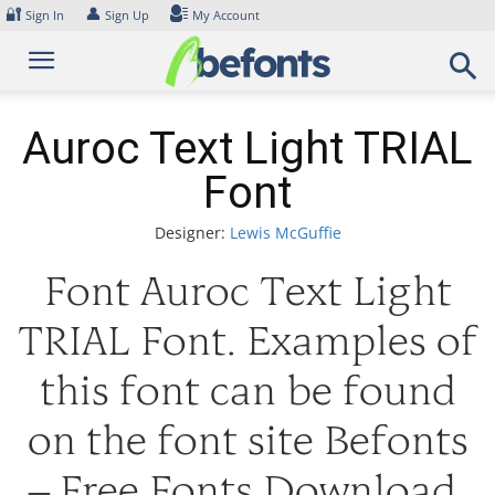
Skip
🔐
👤
Sign In
Sign Up
My Account
to
content
Auroc Text Light TRIAL
Font
Designer:
Lewis McGuffie
Font Auroc Text Light
TRIAL Font. Examples of
this font can be found
on the font site Befonts
– Free Fonts Download,