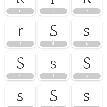
Ŗ
ŗ
Ř
ř
Ś
ś
ř
Ś
ś
Ŝ
ŝ
Ş
Ŝ
ŝ
Ş
ş
Š
š