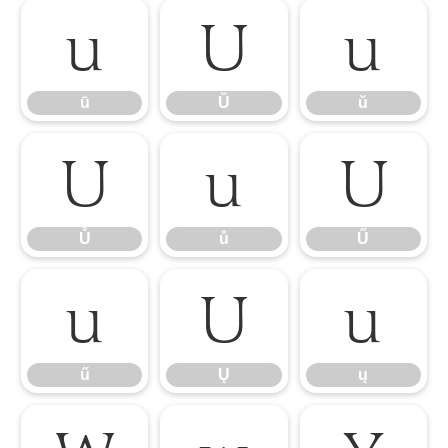
ū
Ŭ
ŭ
ū
Ŭ
ŭ
Ů
ů
Ű
Ů
ů
Ű
ű
Ų
ų
ű
Ų
ų