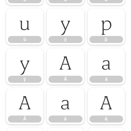
ü
ý
þ
ü
ý
þ
ÿ
Ā
ā
ÿ
Ā
ā
Ă
ă
Ą
Ă
ă
Ą