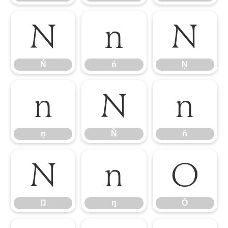
Ń
ń
Ņ
Ń
ń
Ņ
ņ
Ň
ň
ņ
Ň
ň
Ŋ
ŋ
Ō
Ŋ
ŋ
Ō