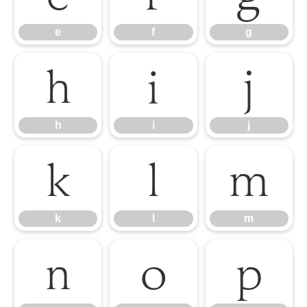
e
f
g
h
i
j
h
i
j
k
l
m
k
l
m
n
o
p