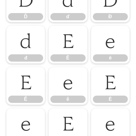
Ď
ď
Đ
đ
Ē
ē
đ
Ē
ē
Ĕ
ĕ
Ė
Ĕ
ĕ
Ė
ė
Ę
ę