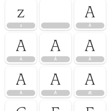
z
À
z
À
Á
Â
Ã
Á
Â
Ã
Ä
Å
Æ
Ä
Å
Æ