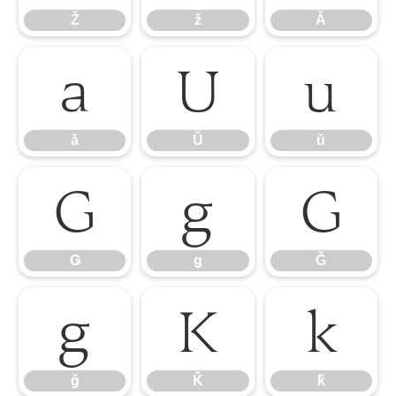
Ž
ž
Ǎ
ǎ
Ǔ
ǔ
ǎ
Ǔ
ǔ
Ǥ
ǥ
Ǧ
Ǥ
ǥ
Ǧ
ǧ
Ǩ
ǩ
ǧ
Ǩ
ǩ