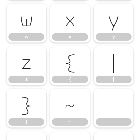
w
x
y
w
x
y
z
{
|
z
{
|
}
~
}
~