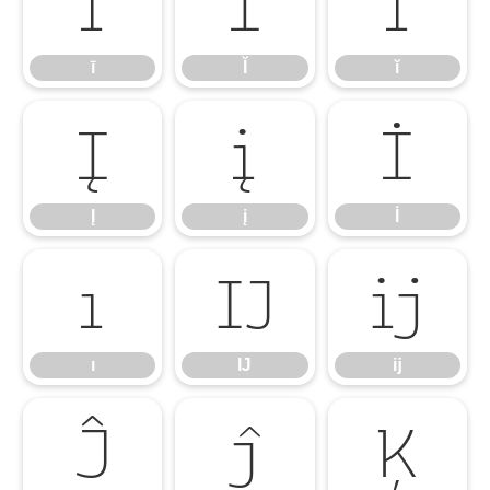
ī
Ĭ
ĭ
ī
Ĭ
ĭ
Į
į
İ
Į
į
İ
ı
Ĳ
ĳ
ı
Ĳ
ĳ
Ĵ
ĵ
Ķ