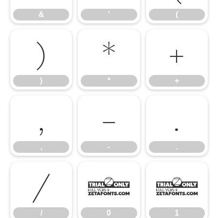
&
'
(
)
*
+
)
*
+
,
-
.
,
-
.
/
0
1
/
0
1