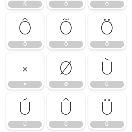
Ñ
Ò
Ó
Ô
Õ
Ö
Ô
Õ
Ö
×
Ø
Ù
×
Ø
Ù
Ú
Û
Ü
Ú
Û
Ü