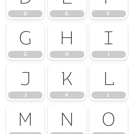
D
E
F
G
H
I
G
H
I
J
K
L
J
K
L
M
N
O