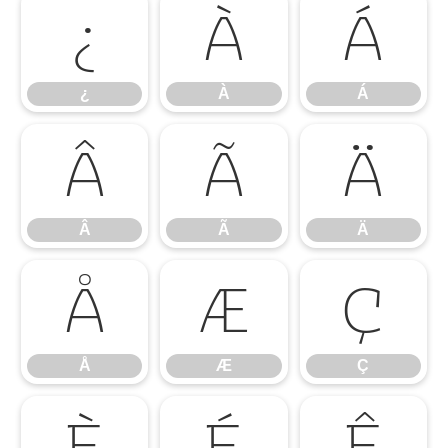
¿
À
Á
¿
À
Á
Â
Ã
Ä
Â
Ã
Ä
Å
Æ
Ç
Å
Æ
Ç
È
É
Ê