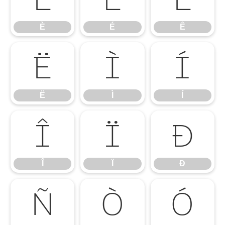
È
É
Ê
Ë
Ì
Í
Ë
Ì
Í
Î
Ï
Ð
Î
Ï
Ð
Ñ
Ò
Ó