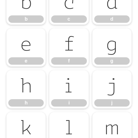
b
c
d
b
c
d
e
f
g
e
f
g
h
i
j
h
i
j
k
l
m