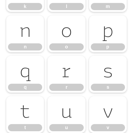
k
l
m
n
o
p
n
o
p
q
r
s
q
r
s
t
u
v
t
u
v