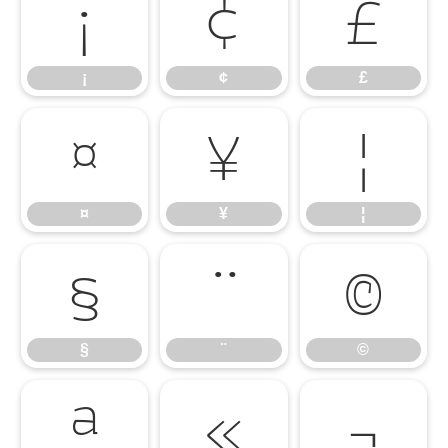
¡
¢
£
¡
¢
£
¤
¥
¦
¤
¥
¦
§
¨
©
§
¨
©
ª
«
¬