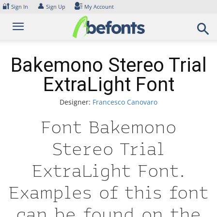
Skip
🔐
👤
Sign In
Sign Up
My Account
to
content
Bakemono Stereo Trial
ExtraLight Font
Designer:
Francesco Canovaro
Font Bakemono
Stereo Trial
ExtraLight Font.
Examples of this font
can be found on the