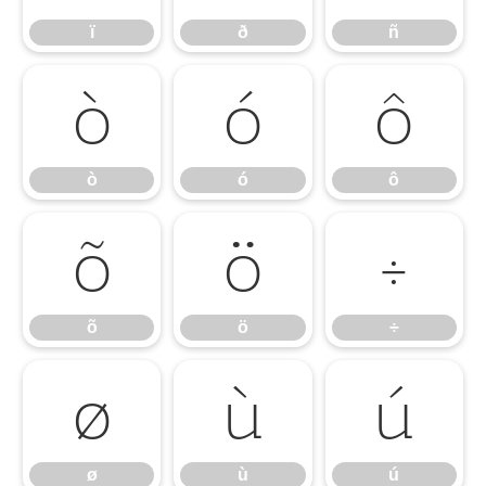
ï
ð
ñ
ò
ó
ô
ò
ó
ô
õ
ö
÷
õ
ö
÷
ø
ù
ú
ø
ù
ú