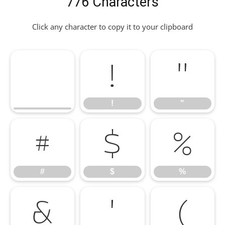
776 Characters
Click any character to copy it to your clipboard
!
"
!
"
#
$
%
#
$
%
&
'
(