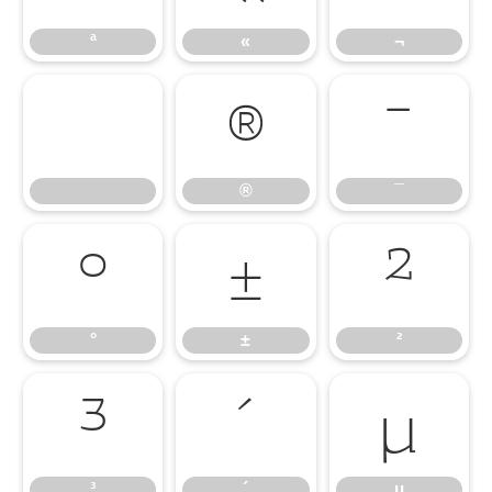
ª
«
¬
®
¯
®
¯
°
±
²
°
±
²
³
´
µ
³
´
µ