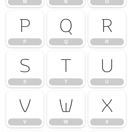
M
N
O
P
Q
R
P
Q
R
S
T
U
S
T
U
V
W
X
V
W
X