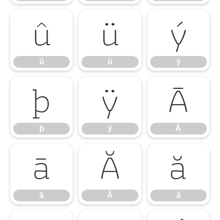
û
ü
ý
û
ü
ý
þ
ÿ
Ā
þ
ÿ
Ā
ā
Ă
ă
ā
Ă
ă