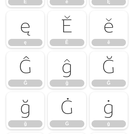
Ė
ė
Ę
ę
Ě
ě
ę
Ě
ě
Ĝ
ĝ
Ğ
Ĝ
ĝ
Ğ
ğ
Ġ
ġ
ğ
Ġ
ġ