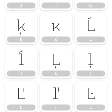
Ĵ
ĵ
Ķ
ķ
ĸ
Ĺ
ķ
ĸ
Ĺ
ĺ
Ļ
ļ
ĺ
Ļ
ļ
Ľ
ľ
Ŀ
Ľ
ľ
Ŀ