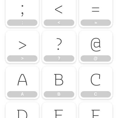
;
<
=
;
<
=
>
?
@
>
?
@
A
B
C
A
B
C
D
E
F