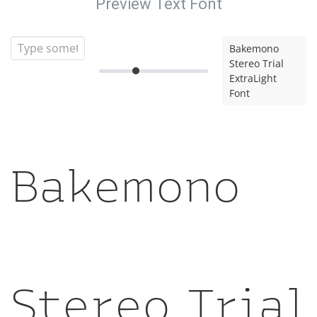
Preview Text Font
Bakemono
Stereo Trial
ExtraLight
Font
Bakemono
Stereo Trial