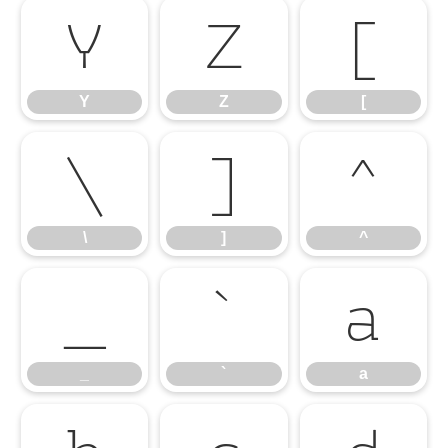
Y
Z
[
Y
Z
[
\
]
^
\
]
^
_
`
a
_
`
a