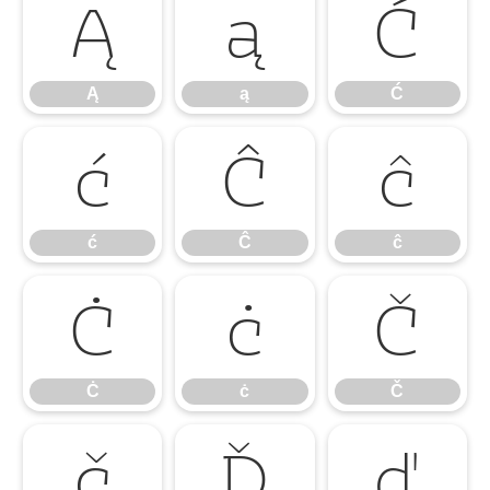
Ą
ą
Ć
Ą
ą
Ć
ć
Ĉ
ĉ
ć
Ĉ
ĉ
Ċ
ċ
Č
Ċ
ċ
Č
č
Ď
ď