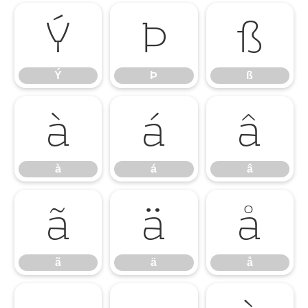
Ý
Þ
ß
Ý
Þ
ß
à
á
â
à
á
â
ã
ä
å
ã
ä
å