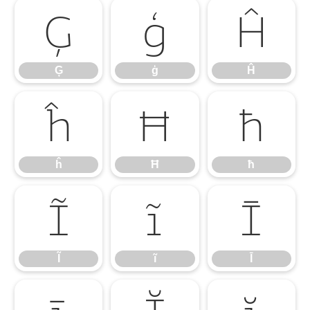
Ģ
ģ
Ĥ
Ģ
ģ
Ĥ
ĥ
Ħ
ħ
ĥ
Ħ
ħ
Ĩ
ĩ
Ī
Ĩ
ĩ
Ī