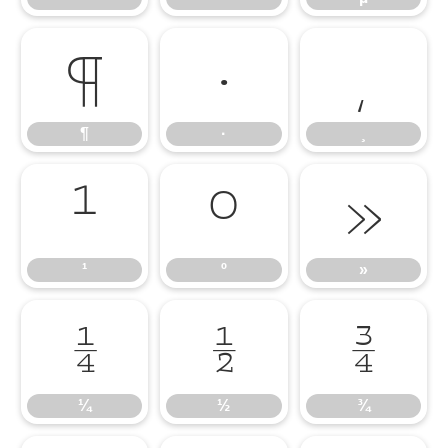
¶
·
¸
¶
·
¸
¹
º
»
¹
º
»
¼
½
¾
¼
½
¾