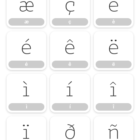
æ
ç
è
æ
ç
è
é
ê
ë
é
ê
ë
ì
í
î
ì
í
î
ï
ð
ñ