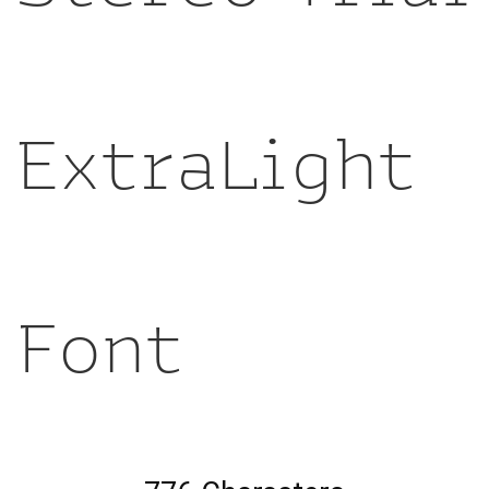
ExtraLight
Font