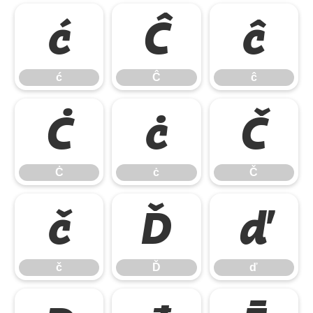
ć
Ĉ
ĉ
ć
Ĉ
ĉ
Ċ
ċ
Č
Ċ
ċ
Č
č
Ď
ď
č
Ď
ď