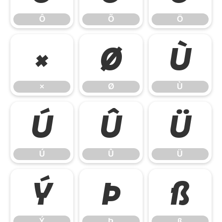
Ô
Õ
Ö
×
Ø
Ù
×
Ø
Ù
Ú
Û
Ü
Ú
Û
Ü
Ý
Þ
ß
Ý
Þ
ß