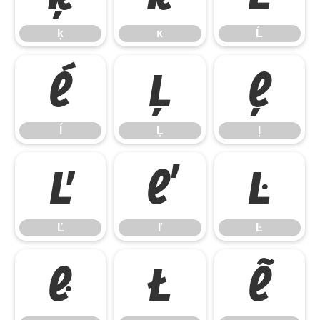
ķ
ĸ
Ĺ
ĺ
Ļ
ļ
ĺ
Ļ
ļ
Ľ
ľ
Ŀ
Ľ
ľ
Ŀ
ŀ
Ł
ł