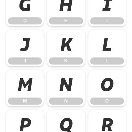
G
H
I
G
H
I
J
K
L
J
K
L
M
N
O
M
N
O
P
Q
R