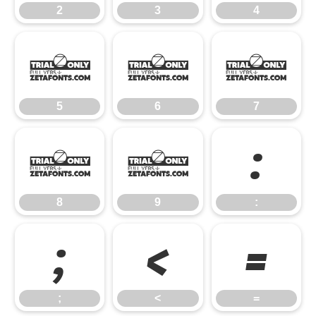
2
3
4
5
6
7
5
6
7
8
9
:
8
9
:
;
<
=
;
<
=