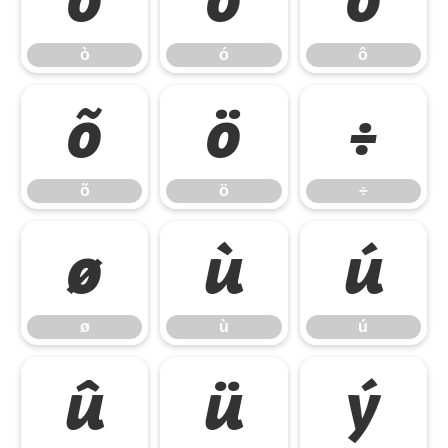
ò
ó
ô
õ
ö
÷
õ
ö
÷
ø
ù
ú
ø
ù
ú
û
ü
ý