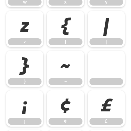
w
x
y
z
{
|
z
{
|
}
~
}
~
¡
¢
£
¡
¢
£