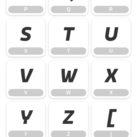
P
Q
R
S
T
U
S
T
U
V
W
X
V
W
X
Y
Z
[
Y
Z
[