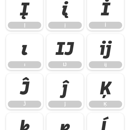
Į
į
İ
Į
į
İ
ı
Ĳ
ĳ
ı
Ĳ
ĳ
Ĵ
ĵ
Ķ
Ĵ
ĵ
Ķ
ķ
ĸ
Ĺ