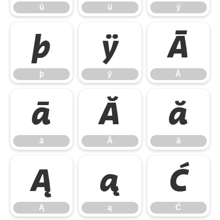
û
ü
ý
þ
ÿ
Ā
þ
ÿ
Ā
ā
Ă
ă
ā
Ă
ă
Ą
ą
Ć
Ą
ą
Ć