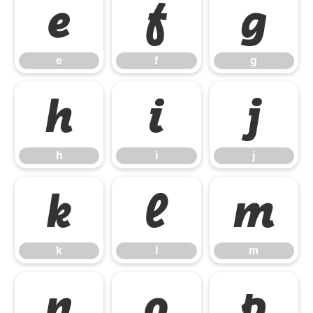
e
f
g
e
f
g
h
i
j
h
i
j
k
l
m
k
l
m
n
o
p