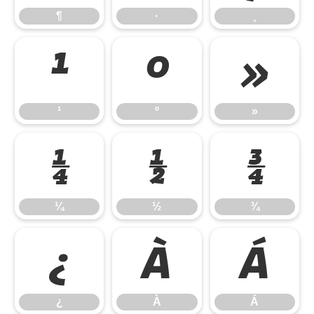
¶
·
¸
¹
º
»
¹
º
»
¼
½
¾
¼
½
¾
¿
À
Á
¿
À
Á