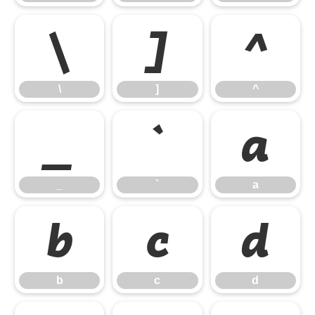
\
]
^
\
]
^
_
`
a
_
`
a
b
c
d
b
c
d