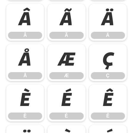
Â
Ã
Ä
Â
Ã
Ä
Å
Æ
Ç
Å
Æ
Ç
È
É
Ê
È
É
Ê