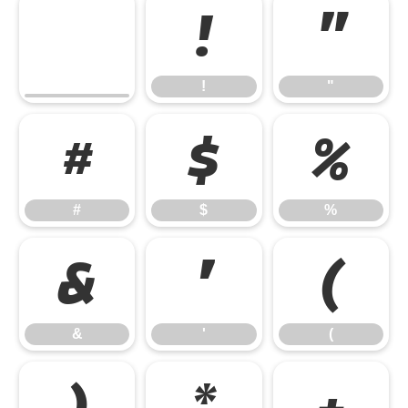
!
"
!
"
#
$
%
#
$
%
&
'
(
&
'
(
)
*
+