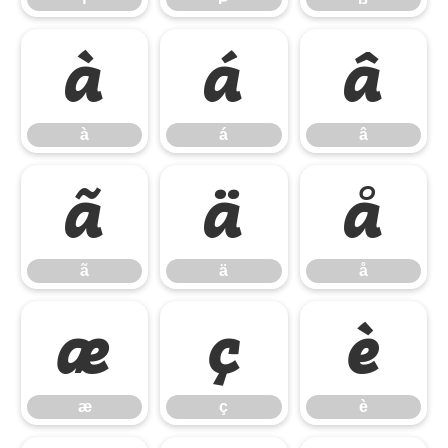
à
á
â
à
á
â
ã
ä
å
ã
ä
å
æ
ç
è
æ
ç
è