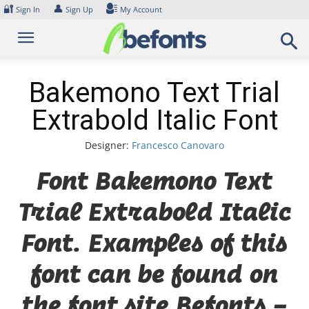
Skip
🔐
👤
Sign In
Sign Up
My Account
to
content
Bakemono Text Trial
Extrabold Italic Font
Designer:
Francesco Canovaro
Font Bakemono Text
Trial Extrabold Italic
Font. Examples of this
font can be found on
the font site Befonts –