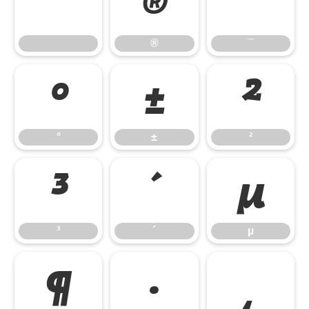
®
¯
®
¯
°
±
²
°
±
²
³
´
µ
³
´
µ
¶
·
¸