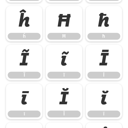
ĥ
Ħ
ħ
ĥ
Ħ
ħ
Ĩ
ĩ
Ī
Ĩ
ĩ
Ī
ī
Ĭ
ĭ
ī
Ĭ
ĭ