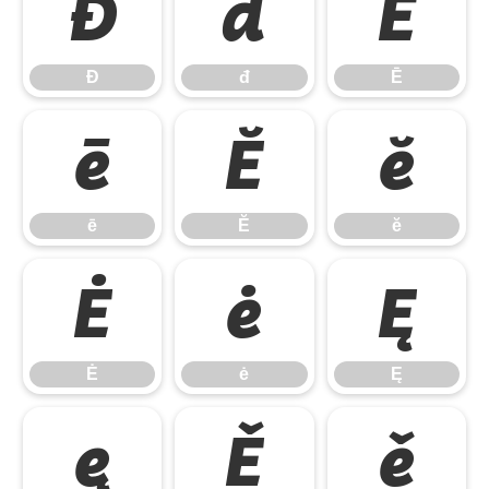
Đ
đ
Ē
Đ
đ
Ē
ē
Ĕ
ĕ
ē
Ĕ
ĕ
Ė
ė
Ę
Ė
ė
Ę
ę
Ě
ě