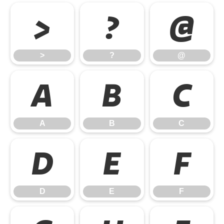
>
?
@
>
?
@
A
B
C
A
B
C
D
E
F
D
E
F