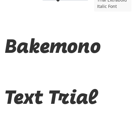
Italic Font
Bakemono
Text Trial