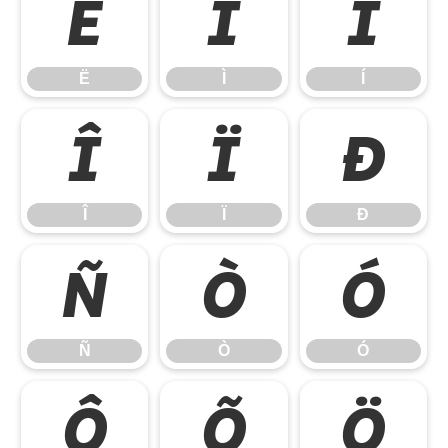
Ë
Ì
Í
Ë
Ì
Í
Î
Ï
Ð
Î
Ï
Ð
Ñ
Ò
Ó
Ñ
Ò
Ó
Ô
Õ
Ö