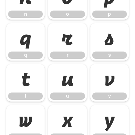
n
o
p
q
r
s
q
r
s
t
u
v
t
u
v
w
x
y