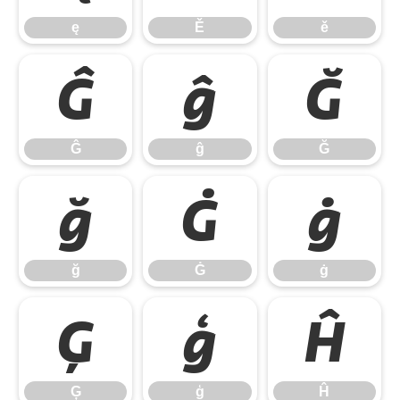
ę
Ě
ě
Ĝ
ĝ
Ğ
Ĝ
ĝ
Ğ
ğ
Ġ
ġ
ğ
Ġ
ġ
Ģ
ģ
Ĥ
Ģ
ģ
Ĥ