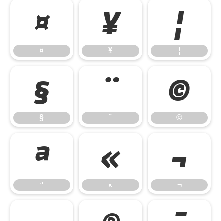
¤
¥
¦
¤
¥
¦
§
¨
©
§
¨
©
ª
«
¬
ª
«
¬