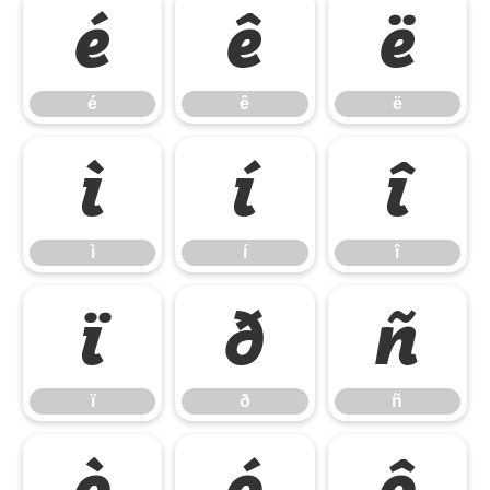
é
ê
ë
é
ê
ë
ì
í
î
ì
í
î
ï
ð
ñ
ï
ð
ñ
ò
ó
ô