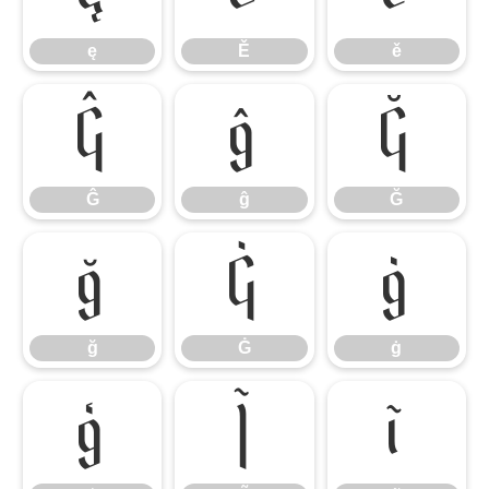
ę
Ě
ě
Ĝ
ĝ
Ğ
Ĝ
ĝ
Ğ
ğ
Ġ
ġ
ğ
Ġ
ġ
ģ
Ĩ
ĩ