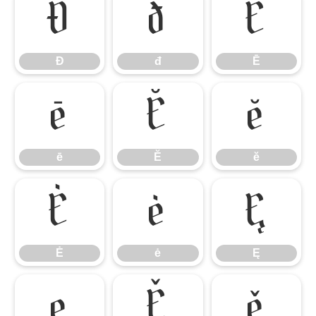
Đ
đ
Ē
Đ
đ
Ē
ē
Ĕ
ĕ
ē
Ĕ
ĕ
Ė
ė
Ę
Ė
ė
Ę
ę
Ě
ě