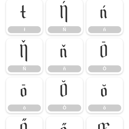
ł
Ń
ń
ł
Ń
ń
Ň
ň
Ō
Ň
ň
Ō
ō
Ŏ
ŏ
ō
Ŏ
ŏ