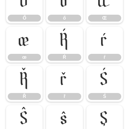
Ő
ő
Œ
Ő
ő
Œ
œ
Ŕ
ŕ
œ
Ŕ
ŕ
Ř
ř
Ś
Ř
ř
Ś
Ŝ
ŝ
Ş