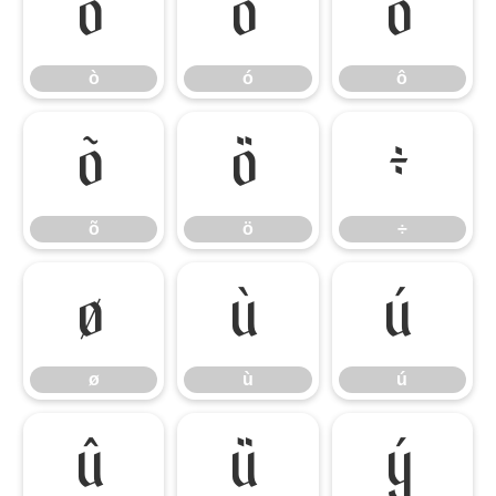
ò
ó
ô
ò
ó
ô
õ
ö
÷
õ
ö
÷
ø
ù
ú
ø
ù
ú
û
ü
ý