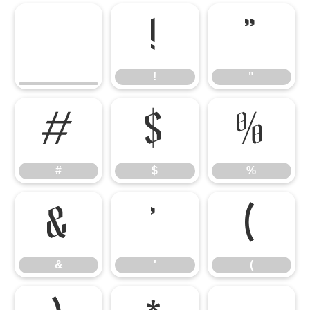
!
"
!
"
#
$
%
#
$
%
&
'
(
&
'
(