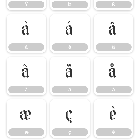
Ý
Þ
ß
à
á
â
à
á
â
ã
ä
å
ã
ä
å
æ
ç
è
æ
ç
è