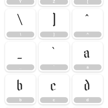
Y
Z
[
\
]
^
\
]
^
_
`
a
_
`
a
b
c
d
b
c
d