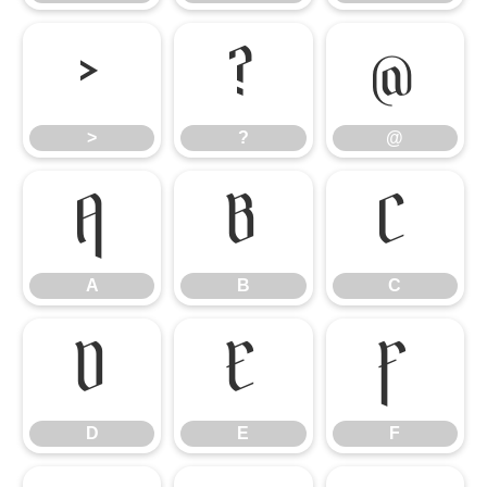
>
?
@
>
?
@
A
B
C
A
B
C
D
E
F
D
E
F