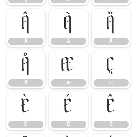
Â
Ã
Ä
Â
Ã
Ä
Å
Æ
Ç
Å
Æ
Ç
È
É
Ê
È
É
Ê