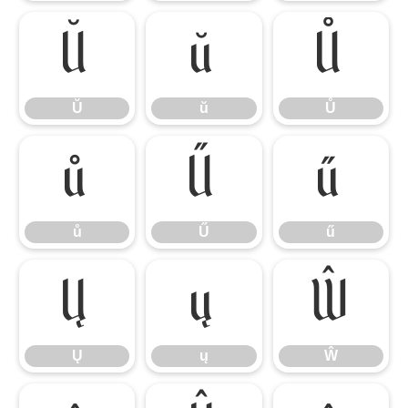
Ŭ
ŭ
Ů
Ŭ
ŭ
Ů
ů
Ű
ű
ů
Ű
ű
Ų
ų
Ŵ
Ų
ų
Ŵ