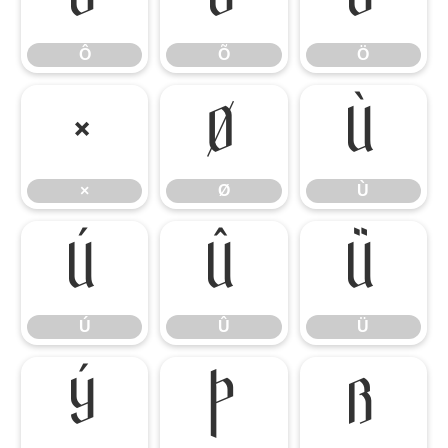
Ô
Õ
Ö
×
Ø
Ù
×
Ø
Ù
Ú
Û
Ü
Ú
Û
Ü
Ý
Þ
ß