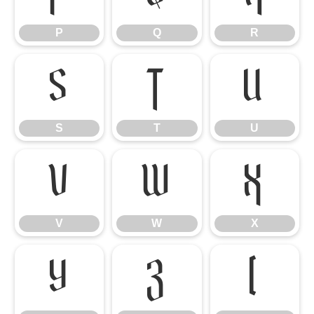
P
Q
R
S
T
U
S
T
U
V
W
X
V
W
X
Y
Z
[