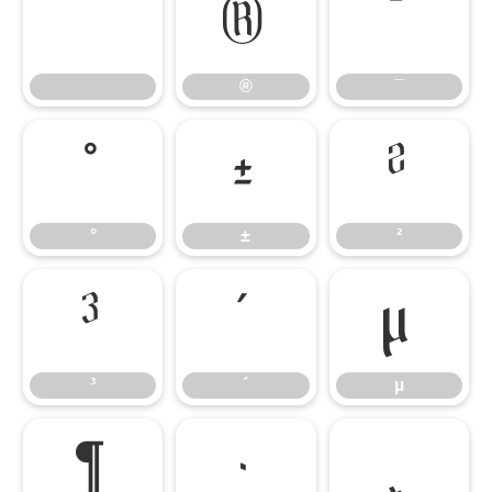
®
¯
®
¯
°
±
²
°
±
²
³
´
µ
³
´
µ
¶
·
¸