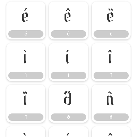
é
ê
ë
é
ê
ë
ì
í
î
ì
í
î
ï
ð
ñ
ï
ð
ñ