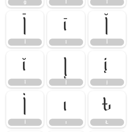
ģ
Ĩ
ĩ
Ī
ī
Ĭ
Ī
ī
Ĭ
ĭ
Į
į
ĭ
Į
į
İ
ı
Ł
İ
ı
Ł