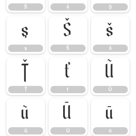
Ŝ
ŝ
Ş
ş
Š
š
ş
Š
š
Ť
ť
Ũ
Ť
ť
Ũ
ũ
Ū
ū
ũ
Ū
ū