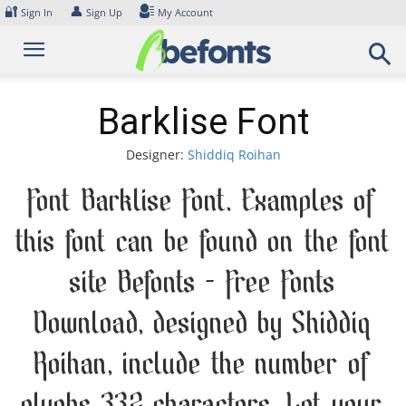
Skip
🔐
👤
Sign In
Sign Up
My Account
to
content
Barklise Font
Designer:
Shiddiq Roihan
Font Barklise Font. Examples of
this font can be found on the font
site Befonts – Free Fonts
Download, designed by Shiddiq
Roihan, include the number of