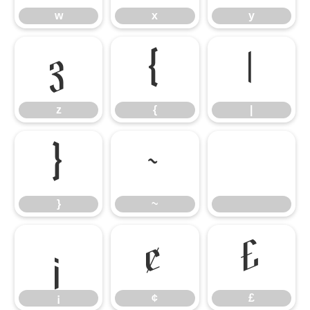
w
x
y
z
{
|
z
{
|
}
~
}
~
¡
¢
£
¡
¢
£