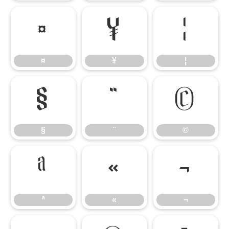
¤
¥
¦
¤
¥
¦
§
¨
©
§
¨
©
ª
«
¬
ª
«
¬