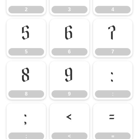
2
3
4
5
6
7
5
6
7
8
9
:
8
9
:
;
<
=
;
<
=