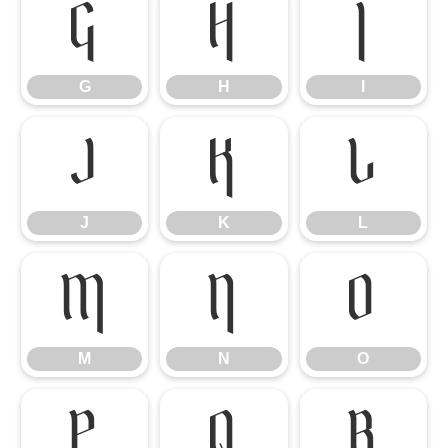
G
H
I
G
H
I
J
K
L
J
K
L
M
N
O
M
N
O
P
Q
R