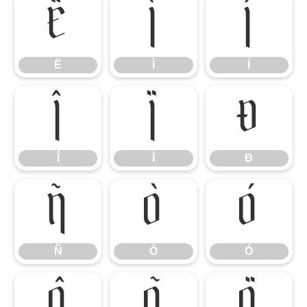
Ë
Ì
Í
Ë
Ì
Í
Î
Ï
Ð
Î
Ï
Ð
Ñ
Ò
Ó
Ñ
Ò
Ó
Ô
Õ
Ö