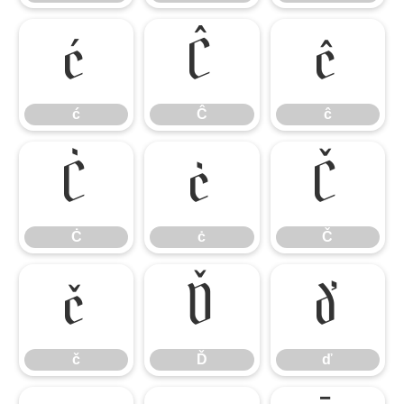
ć
Ĉ
ĉ
ć
Ĉ
ĉ
Ċ
ċ
Č
Ċ
ċ
Č
č
Ď
ď
č
Ď
ď