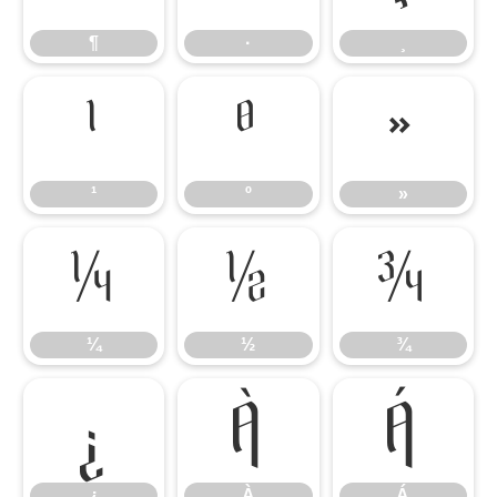
¶
·
¸
¹
º
»
¹
º
»
¼
½
¾
¼
½
¾
¿
À
Á
¿
À
Á