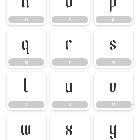
n
o
p
n
o
p
q
r
s
q
r
s
t
u
v
t
u
v
w
x
y