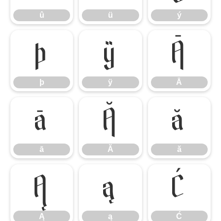
û
ü
ý
þ
ÿ
Ā
þ
ÿ
Ā
ā
Ă
ă
ā
Ă
ă
Ą
ą
Ć
Ą
ą
Ć