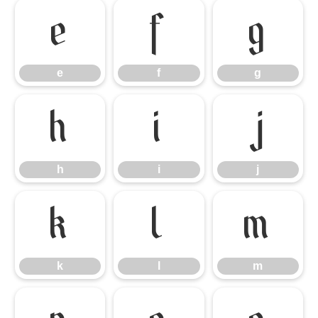
e
f
g
e
f
g
h
i
j
h
i
j
k
l
m
k
l
m