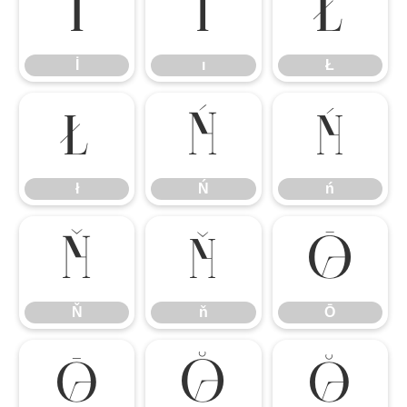
İ
ı
Ł
İ
ı
Ł
ł
Ń
ń
ł
Ń
ń
Ň
ň
Ō
Ň
ň
Ō
ō
Ŏ
ŏ