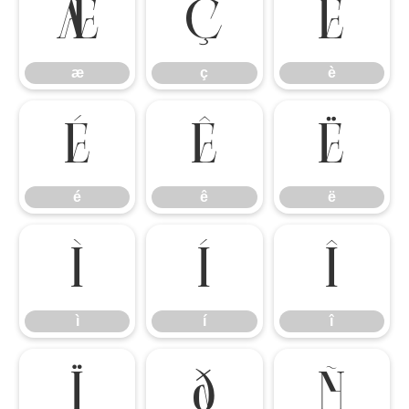
æ
ç
è
æ
ç
è
é
ê
ë
é
ê
ë
ì
í
î
ì
í
î
ï
ð
ñ