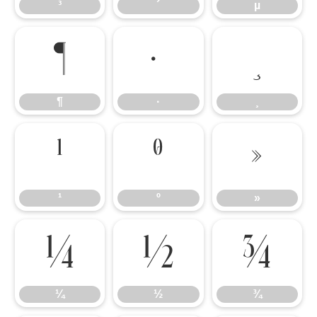
³
´
µ
¶
·
¸
¶
·
¸
¹
º
»
¹
º
»
¼
½
¾
¼
½
¾