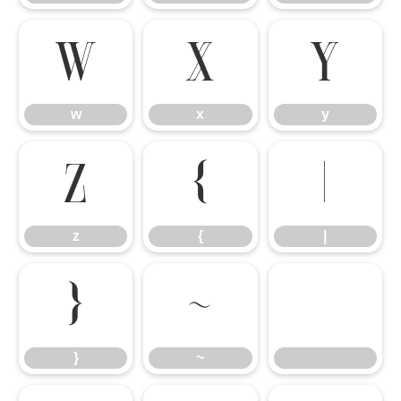
w
x
y
w
x
y
z
{
|
z
{
|
}
~
}
~