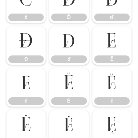
č
Ď
ď
č
Ď
ď
Đ
đ
Ē
Đ
đ
Ē
ē
Ĕ
ĕ
ē
Ĕ
ĕ
Ė
ė
Ę