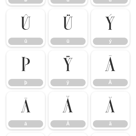
û
ü
ý
û
ü
ý
þ
ÿ
Ā
þ
ÿ
Ā
ā
Ă
ă
ā
Ă
ă