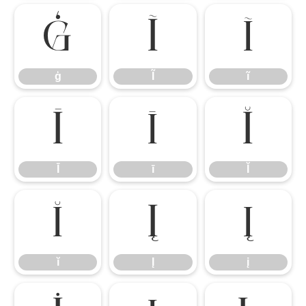
ģ
Ĩ
ĩ
ģ
Ĩ
ĩ
Ī
ī
Ĭ
Ī
ī
Ĭ
ĭ
Į
į
ĭ
Į
į