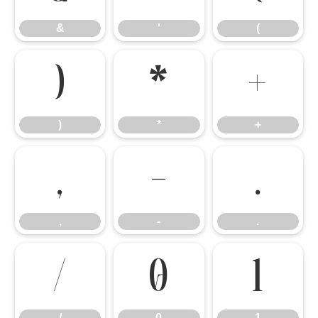
&
'
(
)
*
+
)
*
+
,
-
.
,
-
.
/
0
1
/
0
1