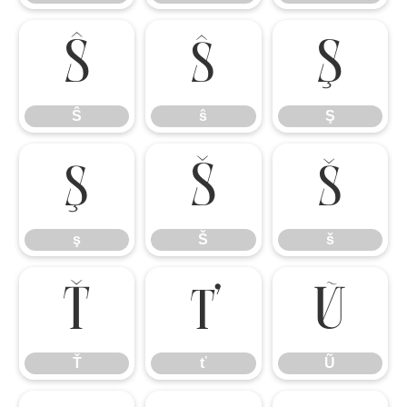
Ŝ
ŝ
Ş
Ŝ
ŝ
Ş
ş
Š
š
ş
Š
š
Ť
ť
Ũ
Ť
ť
Ũ