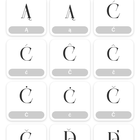
Ą
ą
Ć
Ą
ą
Ć
ć
Ĉ
ĉ
ć
Ĉ
ĉ
Ċ
ċ
Č
Ċ
ċ
Č