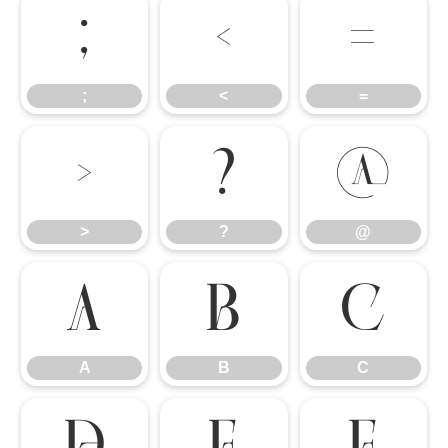
;
<
=
;
<
=
>
?
@
>
?
@
A
B
C
A
B
C