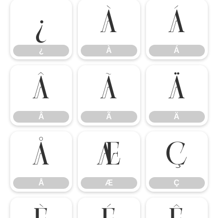
¿
À
Á
¿
À
Á
Â
Ã
Ä
Â
Ã
Ä
Å
Æ
Ç
Å
Æ
Ç