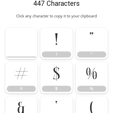
447 Characters
Click any character to copy it to your clipboard
!
"
!
"
#
$
%
#
$
%
&
'
(