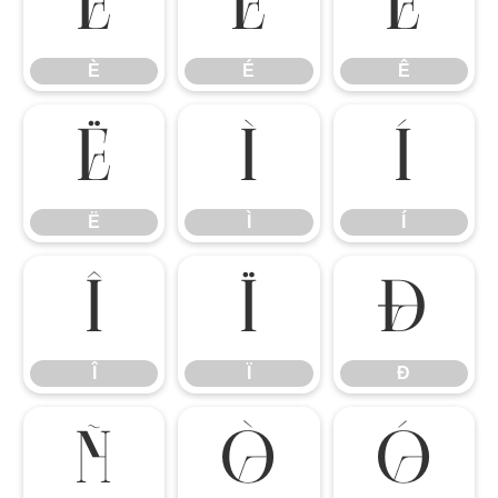
È
É
Ê
È
É
Ê
Ë
Ì
Í
Ë
Ì
Í
Î
Ï
Ð
Î
Ï
Ð
Ñ
Ò
Ó