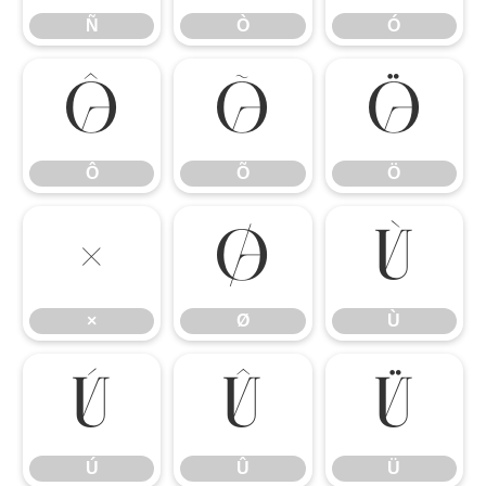
Ñ
Ò
Ó
Ô
Õ
Ö
Ô
Õ
Ö
×
Ø
Ù
×
Ø
Ù
Ú
Û
Ü
Ú
Û
Ü