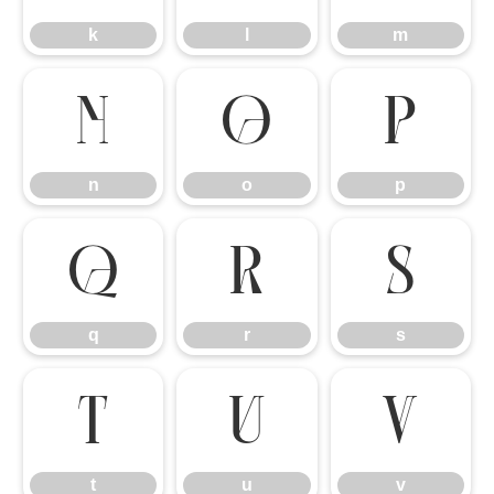
k
l
m
n
o
p
n
o
p
q
r
s
q
r
s
t
u
v
t
u
v