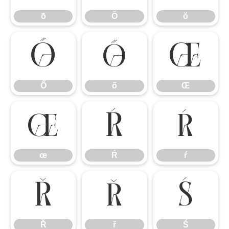
ō
Ŏ
ŏ
Ő
ő
Œ
Ő
ő
Œ
œ
Ŕ
ŕ
œ
Ŕ
ŕ
Ř
ř
Ś
Ř
ř
Ś