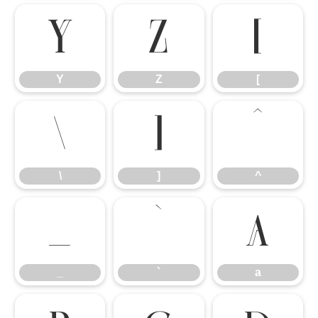
Y
Z
[
Y
Z
[
\
]
^
\
]
^
_
`
a
_
`
a