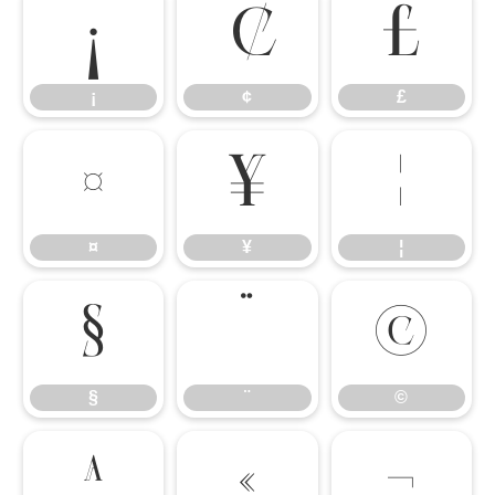
¡
¢
£
¡
¢
£
¤
¥
¦
¤
¥
¦
§
¨
©
§
¨
©
ª
«
¬