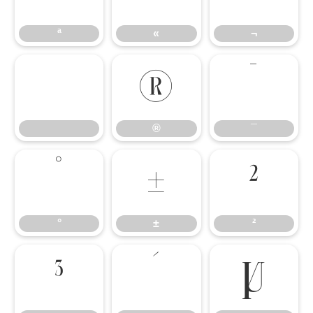
ª
«
¬
®
¯
®
¯
°
±
²
°
±
²
³
´
µ