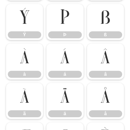
Ý
Þ
ß
Ý
Þ
ß
à
á
â
à
á
â
ã
ä
å
ã
ä
å