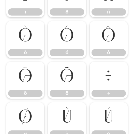
ï
ð
ñ
ò
ó
ô
ò
ó
ô
õ
ö
÷
õ
ö
÷
ø
ù
ú
ø
ù
ú