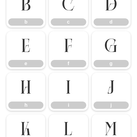
b
c
d
b
c
d
e
f
g
e
f
g
h
i
j
h
i
j
k
l
m