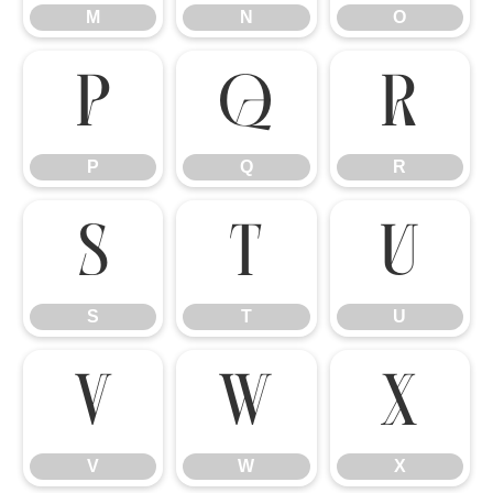
M
N
O
P
Q
R
P
Q
R
S
T
U
S
T
U
V
W
X
V
W
X