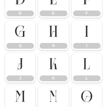
D
E
F
D
E
F
G
H
I
G
H
I
J
K
L
J
K
L
M
N
O