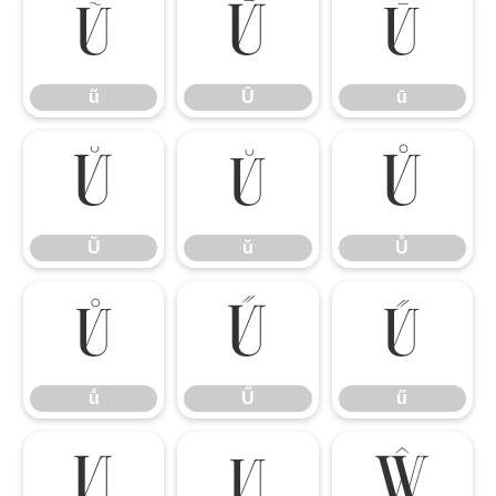
ũ
Ū
ū
ũ
Ū
ū
Ŭ
ŭ
Ů
Ŭ
ŭ
Ů
ů
Ű
ű
ů
Ű
ű
Ų
ų
Ŵ