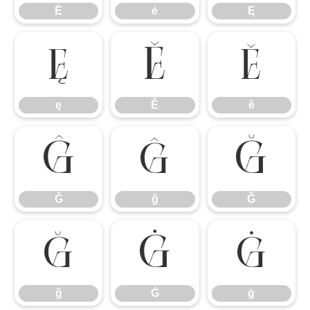
Ė
ė
Ę
ę
Ě
ě
ę
Ě
ě
Ĝ
ĝ
Ğ
Ĝ
ĝ
Ğ
ğ
Ġ
ġ
ğ
Ġ
ġ