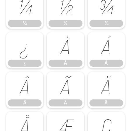
¼
½
¾
¼
½
¾
¿
À
Á
¿
À
Á
Â
Ã
Ä
Â
Ã
Ä
Å
Æ
Ç