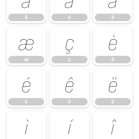
ã
ä
å
ã
ä
å
æ
ç
è
æ
ç
è
é
ê
ë
é
ê
ë
ì
í
î