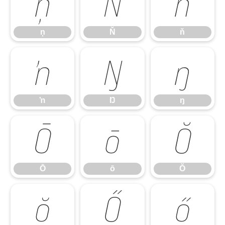
ņ
Ň
ň
ņ
Ň
ň
ŉ
Ŋ
ŋ
ŉ
Ŋ
ŋ
Ō
ō
Ŏ
Ō
ō
Ŏ
ŏ
Ő
ő