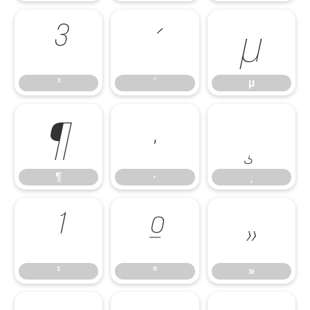
³
´
µ
³
´
µ
¶
·
¸
¶
·
¸
¹
º
»
¹
º
»