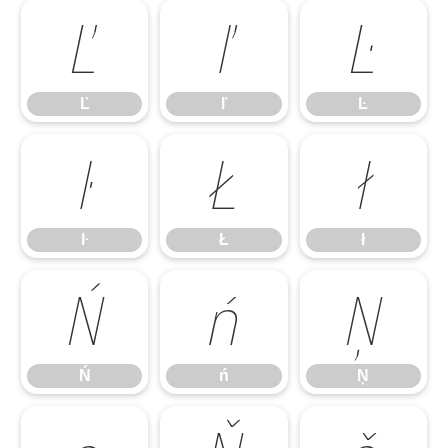
Ľ
ľ
Ŀ
Ľ
ľ
Ŀ
ŀ
Ł
ł
ŀ
Ł
ł
Ń
ń
Ņ
Ń
ń
Ņ