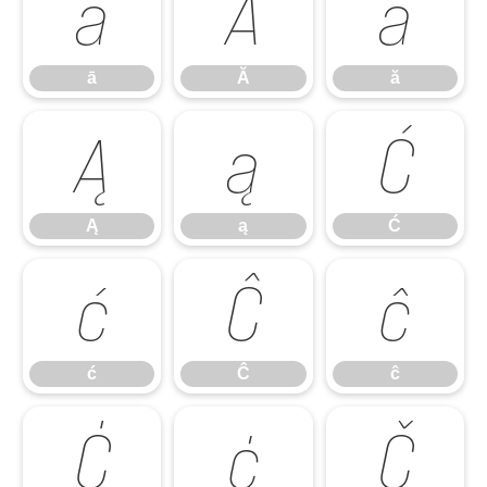
ā
Ă
ă
ā
Ă
ă
Ą
ą
Ć
Ą
ą
Ć
ć
Ĉ
ĉ
ć
Ĉ
ĉ
Ċ
ċ
Č