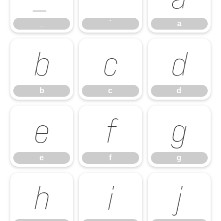
_
`
a
b
c
d
b
c
d
e
f
g
e
f
g
h
i
j