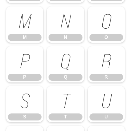
M
N
O
M
N
O
P
Q
R
P
Q
R
S
T
U
S
T
U