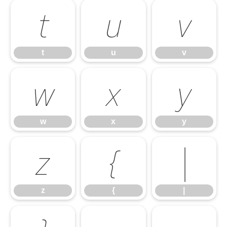
t
u
v
t
u
v
w
x
y
w
x
y
z
{
|
z
{
|