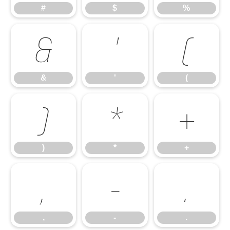
#
$
%
&
'
(
&
'
(
)
*
+
)
*
+
,
-
.
,
-
.