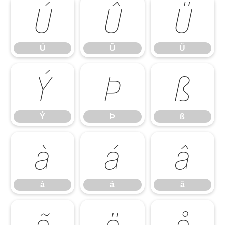
Ú
Û
Ü
Ú
Û
Ü
Ý
Þ
ß
Ý
Þ
ß
à
á
â
à
á
â