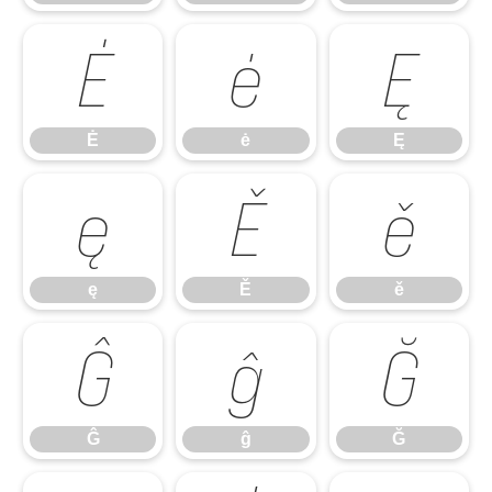
Ė
ė
Ę
Ė
ė
Ę
ę
Ě
ě
ę
Ě
ě
Ĝ
ĝ
Ğ
Ĝ
ĝ
Ğ