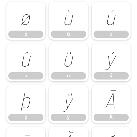
ø
ù
ú
ø
ù
ú
û
ü
ý
û
ü
ý
þ
ÿ
Ā
þ
ÿ
Ā