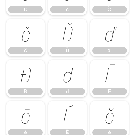
Ċ
ċ
Č
č
Ď
ď
č
Ď
ď
Đ
đ
Ē
Đ
đ
Ē
ē
Ĕ
ĕ
ē
Ĕ
ĕ