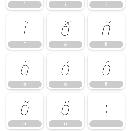
ì
í
î
ï
ð
ñ
ï
ð
ñ
ò
ó
ô
ò
ó
ô
õ
ö
÷
õ
ö
÷