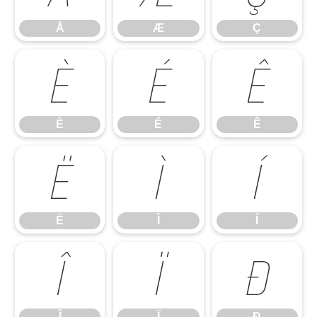
Å
Æ
Ç
È
É
Ê
È
É
Ê
Ë
Ì
Í
Ë
Ì
Í
Î
Ï
Ð
Î
Ï
Ð