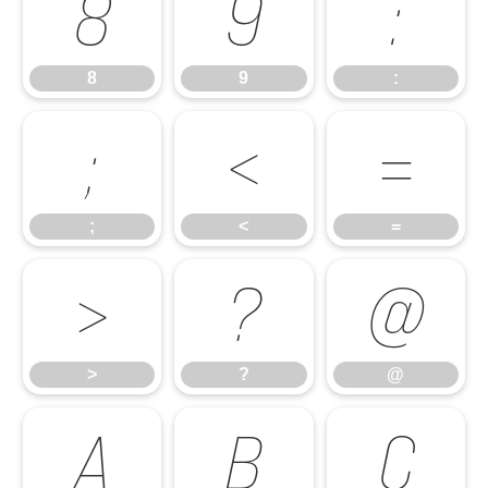
8
9
:
8
9
:
;
<
=
;
<
=
>
?
@
>
?
@
A
B
C