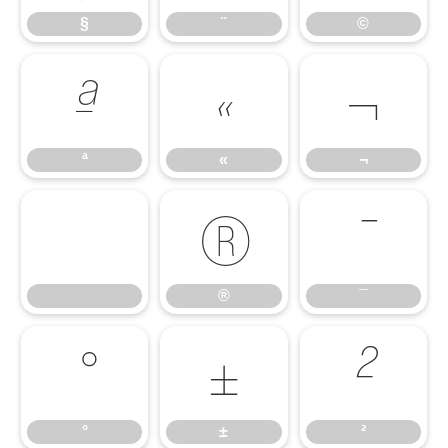
§
¨
©
ª
«
¬
ª
«
¬
®
¯
®
¯
°
±
²
°
±
²