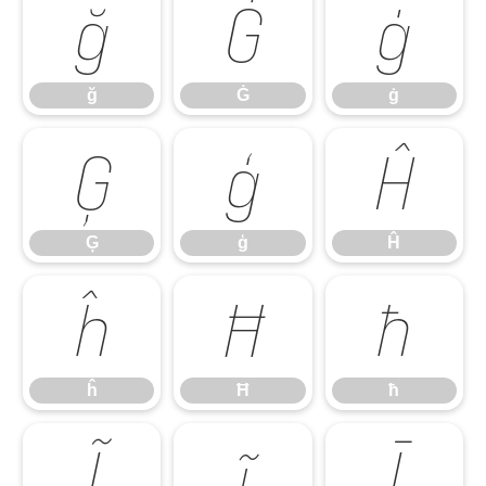
ğ
Ġ
ġ
ğ
Ġ
ġ
Ģ
ģ
Ĥ
Ģ
ģ
Ĥ
ĥ
Ħ
ħ
ĥ
Ħ
ħ
Ĩ
ĩ
Ī