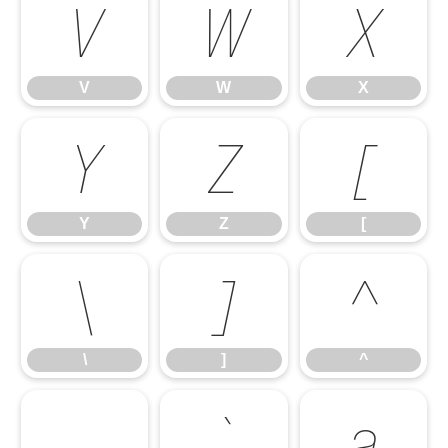
V
W
X
V
W
X
Y
Z
[
Y
Z
[
\
]
^
\
]
^
_
`
a