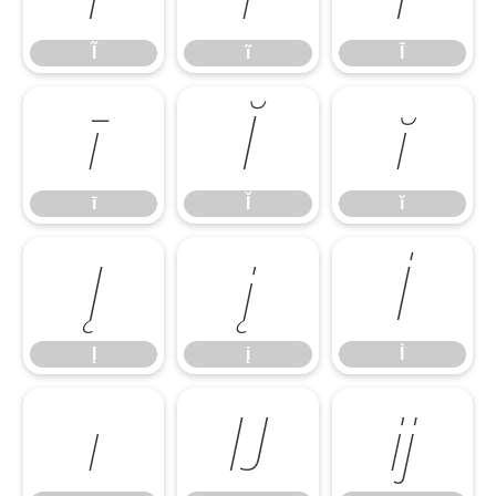
Ĩ
ĩ
Ī
ī
Ĭ
ĭ
ī
Ĭ
ĭ
Į
į
İ
Į
į
İ
ı
Ĳ
ĳ