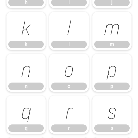
h
i
j
k
l
m
k
l
m
n
o
p
n
o
p
q
r
s
q
r
s