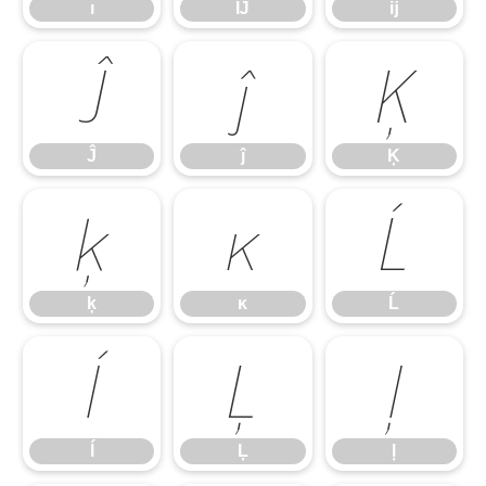
ı
Ĳ
ĳ
Ĵ
ĵ
Ķ
Ĵ
ĵ
Ķ
ķ
ĸ
Ĺ
ķ
ĸ
Ĺ
ĺ
Ļ
ļ
ĺ
Ļ
ļ