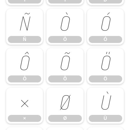
Ñ
Ò
Ó
Ñ
Ò
Ó
Ô
Õ
Ö
Ô
Õ
Ö
×
Ø
Ù
×
Ø
Ù