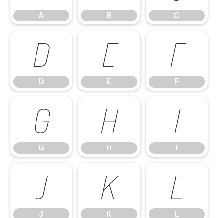
A
B
C
D
E
F
D
E
F
G
H
I
G
H
I
J
K
L
J
K
L