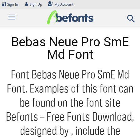
Skip
🔐
👤
Sign In
Sign Up
My Account
to
content
Bebas Neue Pro SmE
Md Font
Font Bebas Neue Pro SmE Md
Font. Examples of this font can
be found on the font site
Befonts – Free Fonts Download,
designed by , include the