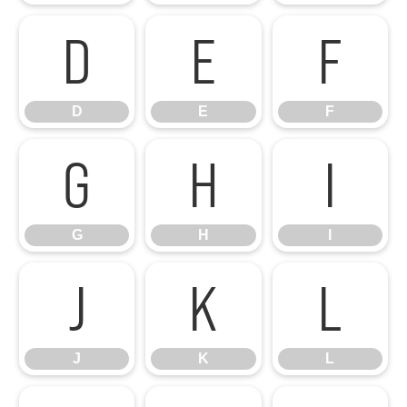
D
E
F
D
E
F
G
H
I
G
H
I
J
K
L
J
K
L