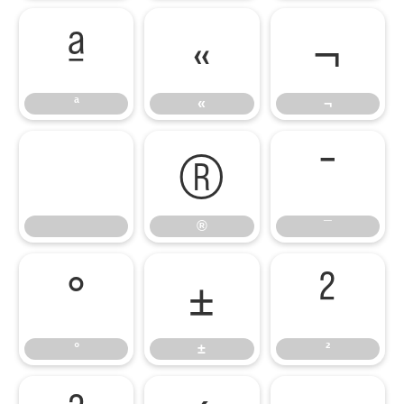
ª
«
¬
ª
«
¬
®
¯
®
¯
°
±
²
°
±
²