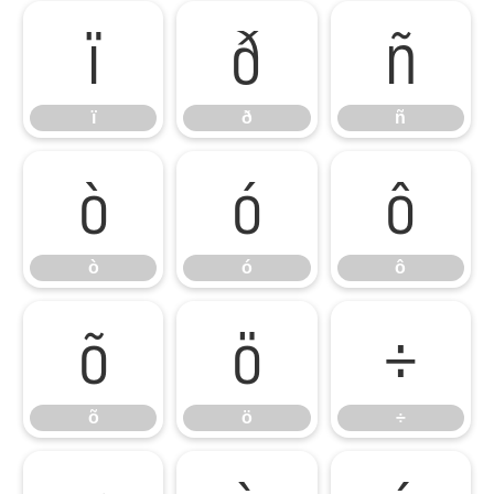
ï
ð
ñ
ï
ð
ñ
ò
ó
ô
ò
ó
ô
õ
ö
÷
õ
ö
÷