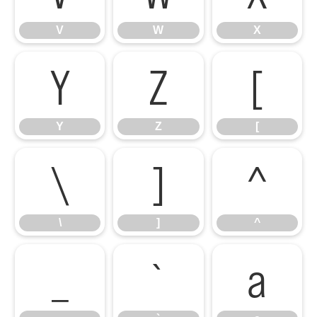
V
W
X
Y
Z
[
Y
Z
[
\
]
^
\
]
^
_
`
a