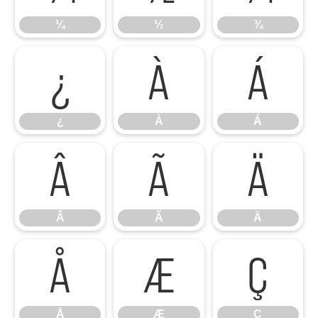
¼
½
¾
¿
À
Á
¿
À
Á
Â
Ã
Ä
Â
Ã
Ä
Å
Æ
Ç
Å
Æ
Ç