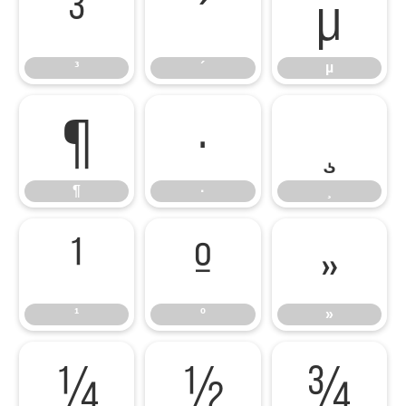
³
´
µ
³
´
µ
¶
·
¸
¶
·
¸
¹
º
»
¹
º
»
¼
½
¾