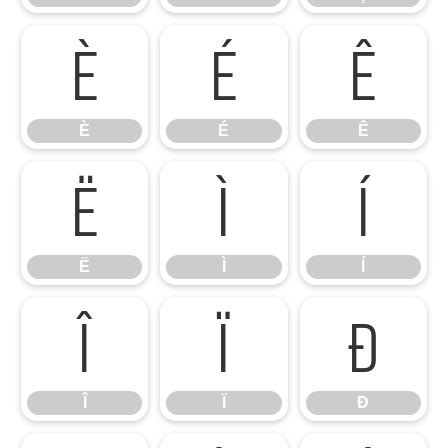
È
É
Ê
È
É
Ê
Ë
Ì
Í
Ë
Ì
Í
Î
Ï
Ð
Î
Ï
Ð