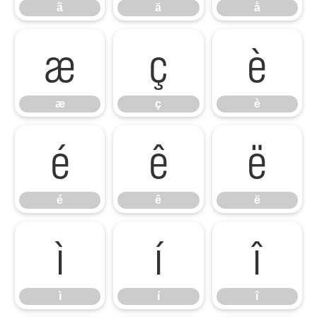
ã
ä
å
æ
ç
è
æ
ç
è
é
ê
ë
é
ê
ë
ì
í
î
ì
í
î