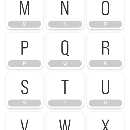
M
N
O
M
N
O
P
Q
R
P
Q
R
S
T
U
S
T
U
V
W
X