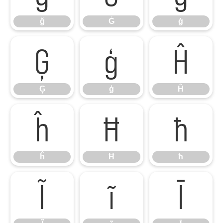
ğ
Ġ
ġ
Ģ
ģ
Ĥ
Ģ
ģ
Ĥ
ĥ
Ħ
ħ
ĥ
Ħ
ħ
Ĩ
ĩ
Ī