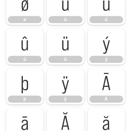
ø
ù
ú
ø
ù
ú
û
ü
ý
û
ü
ý
þ
ÿ
Ā
þ
ÿ
Ā
ā
Ă
ă