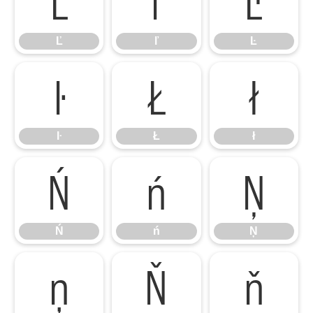
Ľ
ľ
Ŀ
Ľ
ľ
Ŀ
ŀ
Ł
ł
ŀ
Ł
ł
Ń
ń
Ņ
Ń
ń
Ņ
ņ
Ň
ň