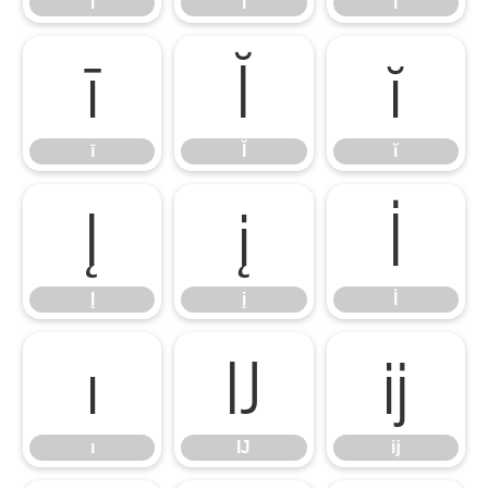
Ĩ
ĩ
Ī
ī
Ĭ
ĭ
ī
Ĭ
ĭ
Į
į
İ
Į
į
İ
ı
Ĳ
ĳ
ı
Ĳ
ĳ