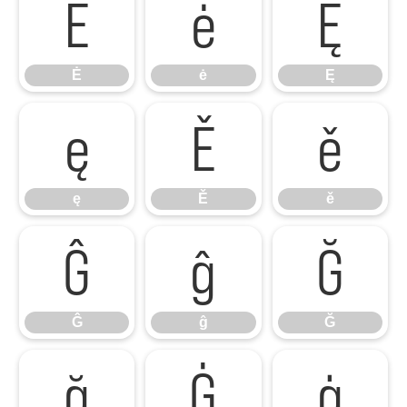
Ė
ė
Ę
Ė
ė
Ę
ę
Ě
ě
ę
Ě
ě
Ĝ
ĝ
Ğ
Ĝ
ĝ
Ğ
ğ
Ġ
ġ