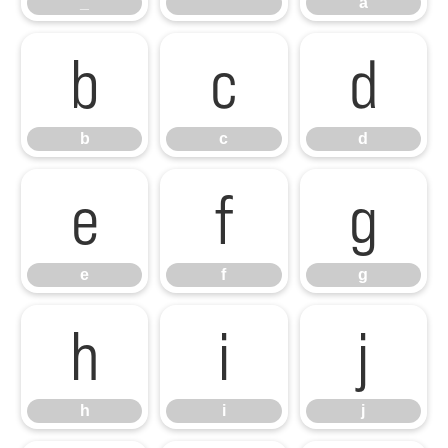
_
`
a
b
c
d
b
c
d
e
f
g
e
f
g
h
i
j
h
i
j