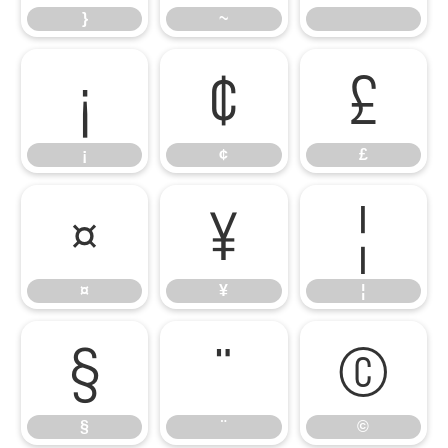
}
~
¡
¢
£
¡
¢
£
¤
¥
¦
¤
¥
¦
§
¨
©
§
¨
©