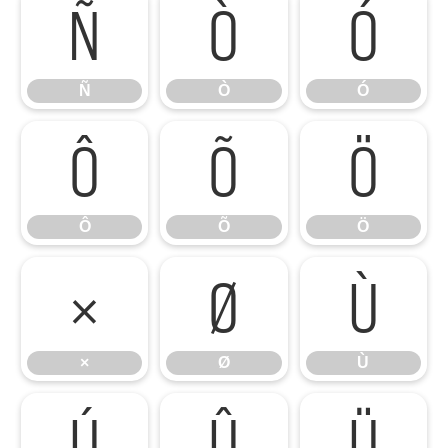
Ñ
Ò
Ó
Ñ
Ò
Ó
Ô
Õ
Ö
Ô
Õ
Ö
×
Ø
Ù
×
Ø
Ù
Ú
Û
Ü