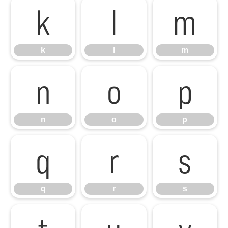
k
l
m
k
l
m
n
o
p
n
o
p
q
r
s
q
r
s