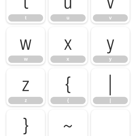
t
u
v
t
u
v
w
x
y
w
x
y
z
{
|
z
{
|
}
~