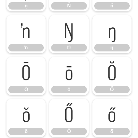
ņ
Ň
ň
ŉ
Ŋ
ŋ
ŉ
Ŋ
ŋ
Ō
ō
Ŏ
Ō
ō
Ŏ
ŏ
Ő
ő
ŏ
Ő
ő