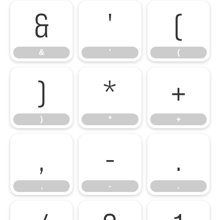
&
'
(
&
'
(
)
*
+
)
*
+
,
-
.
,
-
.