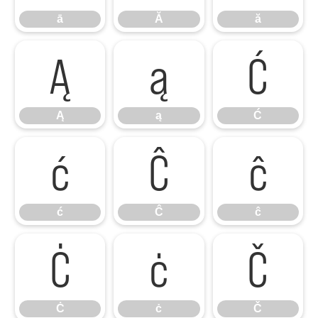
ā
Ă
ă
Ą
ą
Ć
Ą
ą
Ć
ć
Ĉ
ĉ
ć
Ĉ
ĉ
Ċ
ċ
Č
Ċ
ċ
Č