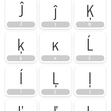
Ĵ
ĵ
Ķ
Ĵ
ĵ
Ķ
ķ
ĸ
Ĺ
ķ
ĸ
Ĺ
ĺ
Ļ
ļ
ĺ
Ļ
ļ