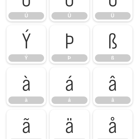
Ú
Û
Ü
Ý
Þ
ß
Ý
Þ
ß
à
á
â
à
á
â
ã
ä
å