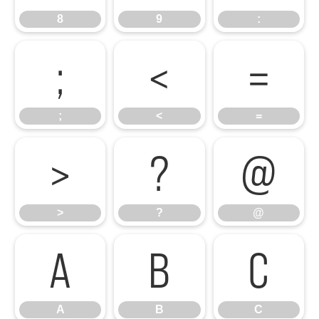
8
9
:
;
<
=
;
<
=
>
?
@
>
?
@
A
B
C
A
B
C