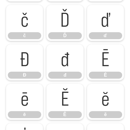
č
Ď
ď
č
Ď
ď
Đ
đ
Ē
Đ
đ
Ē
ē
Ĕ
ĕ
ē
Ĕ
ĕ