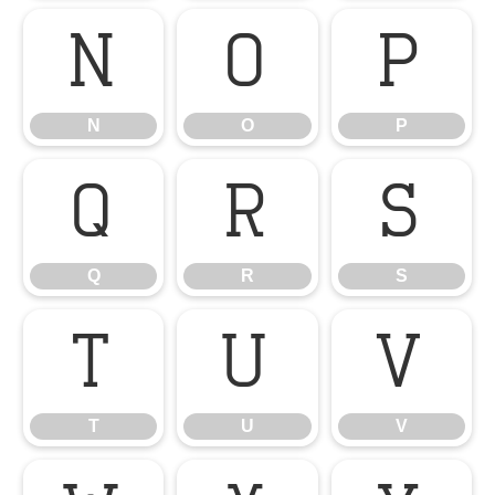
N
O
P
N
O
P
Q
R
S
Q
R
S
T
U
V
T
U
V