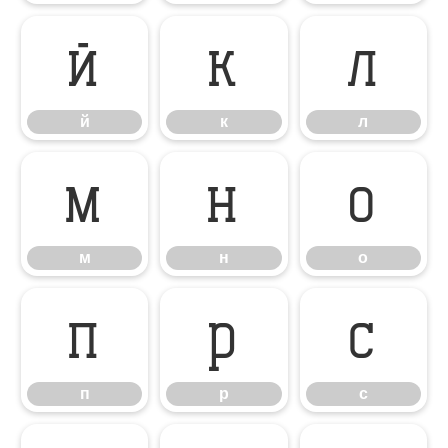
й
к
л
й
к
л
м
н
о
м
н
о
п
р
с
п
р
с