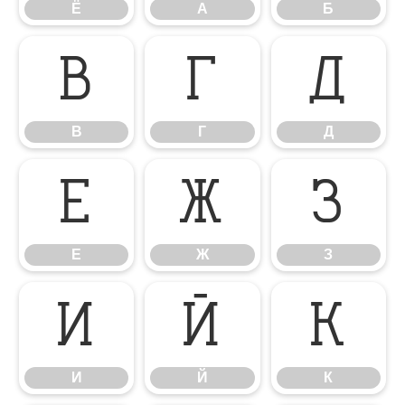
Ё
А
Б
В
Г
Д
В
Г
Д
Е
Ж
З
Е
Ж
З
И
Й
К
И
Й
К