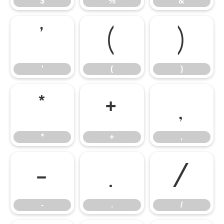
$
%
&
'
(
)
'
(
)
*
+
,
*
+
,
-
.
/
-
.
/