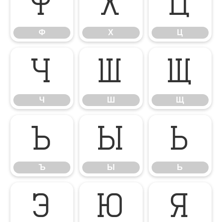
Ф
Х
Ц
Ф
Х
Ц
Ч
Ш
Щ
Ч
Ш
Щ
Ъ
Ы
Ь
Ъ
Ы
Ь
Э
Ю
Я