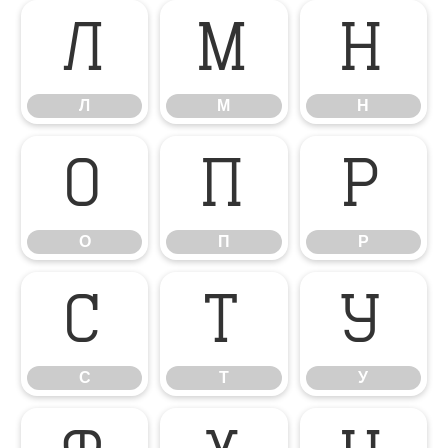
Л
М
Н
Л
М
Н
О
П
Р
О
П
Р
С
Т
У
С
Т
У