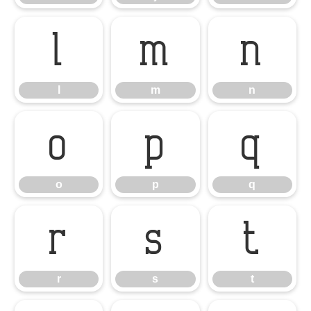
l
m
n
l
m
n
o
p
q
o
p
q
r
s
t
r
s
t