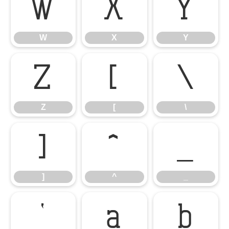
W
X
Y
W
X
Y
Z
[
\
Z
[
\
]
^
_
]
^
_
`
a
b