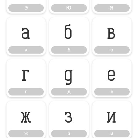
Э
Ю
Я
а
б
в
а
б
в
г
д
е
г
д
е
ж
з
и
ж
з
и