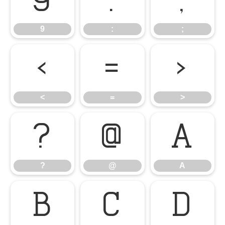
9
:
;
9
:
;
<
=
>
<
=
>
?
@
A
?
@
A
B
C
D