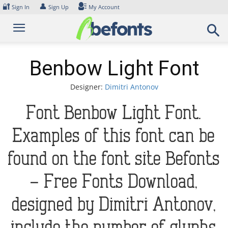
Skip
🔐
👤
Sign In
Sign Up
My Account
to
content
Benbow Light Font
Designer:
Dimitri Antonov
Font Benbow Light Font.
Examples of this font can be
found on the font site Befonts
– Free Fonts Download,
designed by Dimitri Antonov,