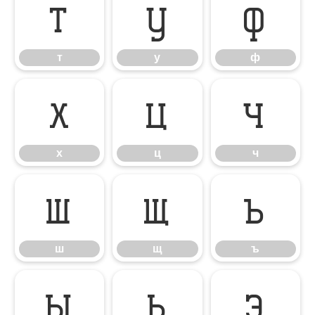
т
у
ф
т
у
ф
х
ц
ч
х
ц
ч
ш
щ
ъ
ш
щ
ъ
ы
ь
э