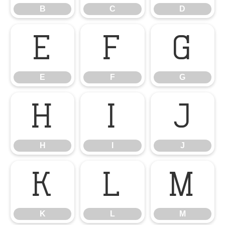
B
C
D
E
F
G
E
F
G
H
I
J
H
I
J
K
L
M
K
L
M