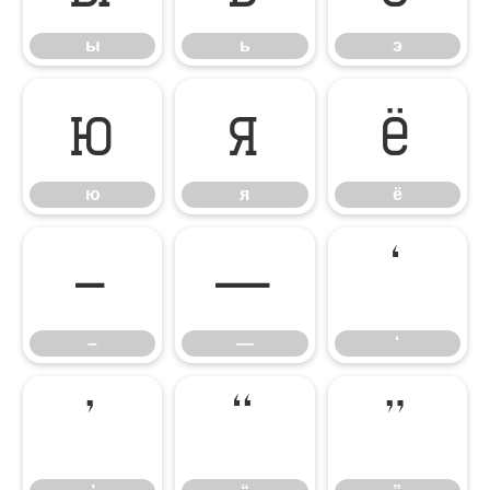
ы
ь
э
ю
я
ё
ю
я
ё
–
—
‘
–
—
‘
’
“
”