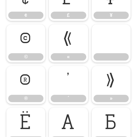
¢
£
¥
©
«
©
«
®
´
»
®
´
»
Ё
А
Б