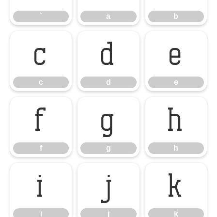
`
a
b
c
d
e
c
d
e
f
g
h
f
g
h
i
j
k
i
j
k