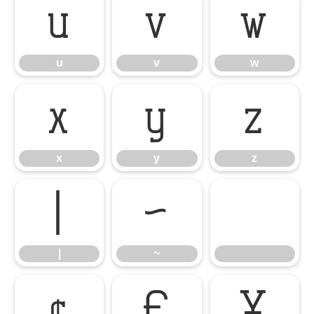
u
v
w
u
v
w
x
y
z
x
y
z
|
~
|
~
¢
£
¥