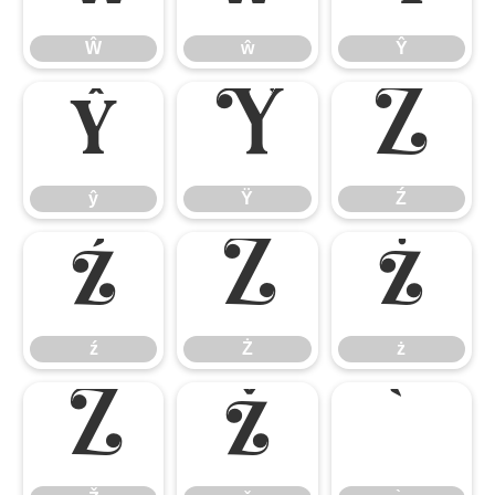
Ŵ
ŵ
Ŷ
ŷ
Ÿ
Ź
ŷ
Ÿ
Ź
ź
Ż
ż
ź
Ż
ż
Ž
ž