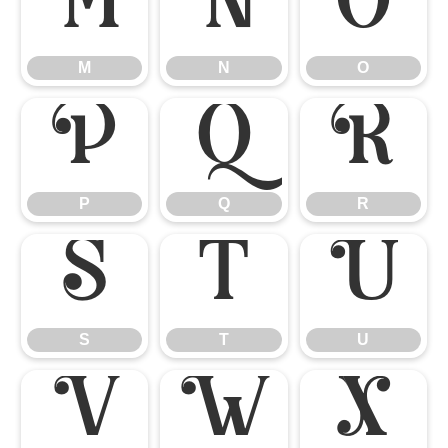
M
N
O
M
N
O
P
Q
R
P
Q
R
S
T
U
S
T
U
V
W
X