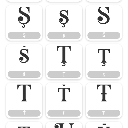
Ş
ş
Š
Ş
ş
Š
š
Ţ
ţ
š
Ţ
ţ
Ť
ť
Ŧ
Ť
ť
Ŧ