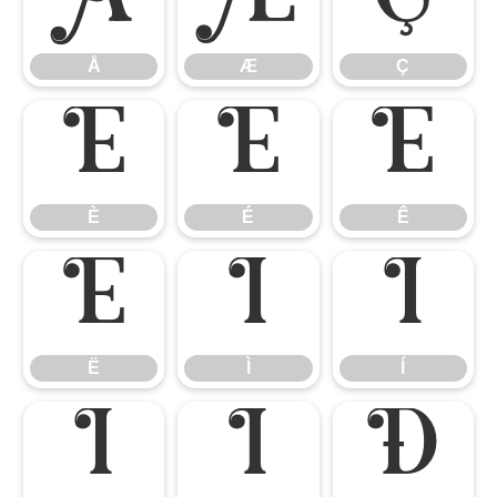
Å
Æ
Ç
Å
Æ
Ç
È
É
Ê
È
É
Ê
Ë
Ì
Í
Ë
Ì
Í
Î
Ï
Ð