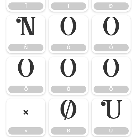
Î
Ï
Ð
Ñ
Ò
Ó
Ñ
Ò
Ó
Ô
Õ
Ö
Ô
Õ
Ö
×
Ø
Ù
×
Ø
Ù