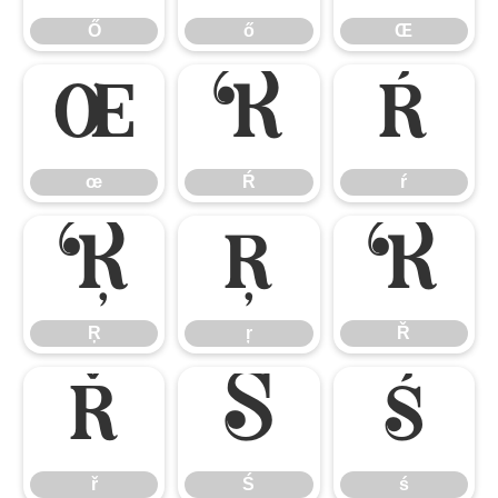
Ő
ő
Œ
œ
Ŕ
ŕ
œ
Ŕ
ŕ
Ŗ
ŗ
Ř
Ŗ
ŗ
Ř
ř
Ś
ś
ř
Ś
ś