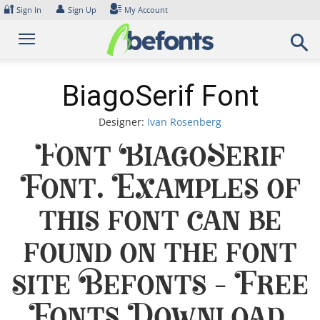
Skip
🔐
👤
Sign In
Sign Up
My Account
to
content
BiagoSerif Font
Designer:
Ivan Rosenberg
Font BiagoSerif
Font. Examples of
this font can be
found on the font
site Befonts – Free