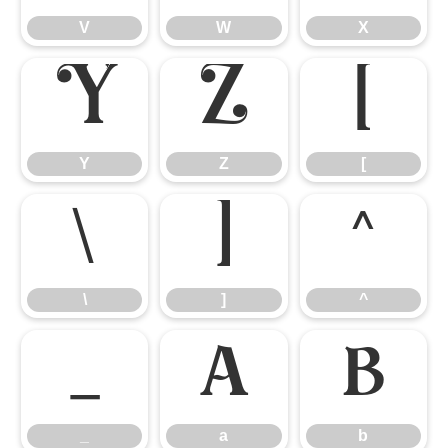
V
W
X
Y
Z
[
Y
Z
[
\
]
^
\
]
^
_
a
b
_
a
b