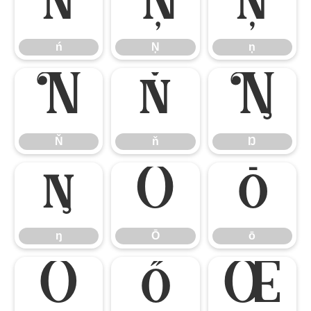
ń
Ņ
ņ
ń
Ņ
ņ
Ň
ň
Ŋ
Ň
ň
Ŋ
ŋ
Ō
ō
ŋ
Ō
ō
Ő
ő
Œ