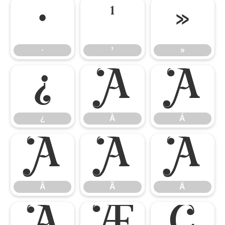
·
¹
»
·
¹
»
¿
À
Á
¿
À
Á
Â
Ã
Ä
Â
Ã
Ä