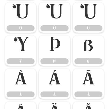
Ú
Û
Ü
Ú
Û
Ü
Ý
Þ
ß
Ý
Þ
ß
à
á
â
à
á
â