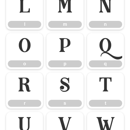
l
m
n
l
m
n
o
p
q
o
p
q
r
s
t
r
s
t
u
v
w