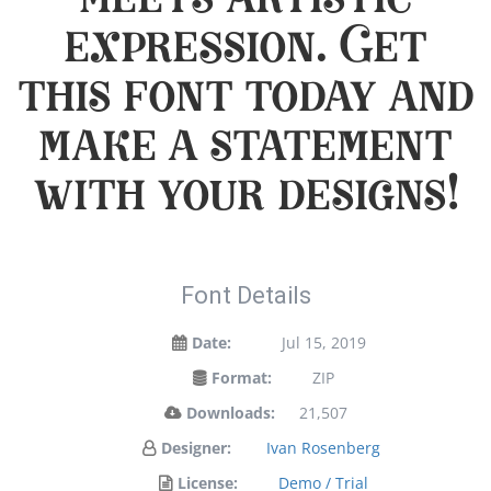
meets artistic
expression. Get
this font today and
make a statement
with your designs!
Font Details
Date:
Jul 15, 2019
Format:
ZIP
Downloads:
21,507
Designer:
Ivan Rosenberg
License:
Demo / Trial