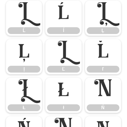
Ĺ
ĺ
Ļ
Ĺ
ĺ
Ļ
ļ
Ľ
ľ
ļ
Ľ
ľ
Ł
ł
Ń
Ł
ł
Ń