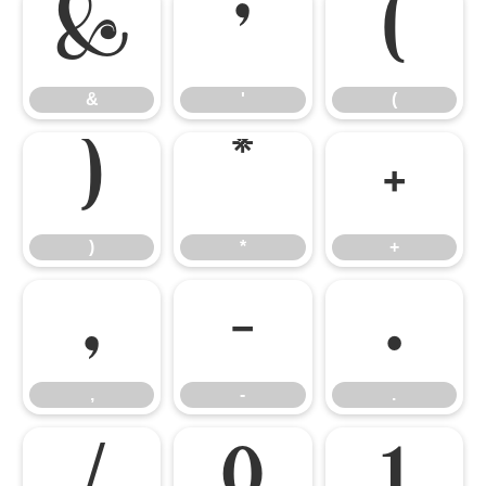
&
'
(
&
'
(
)
*
+
)
*
+
,
-
.
,
-
.
/
0
1