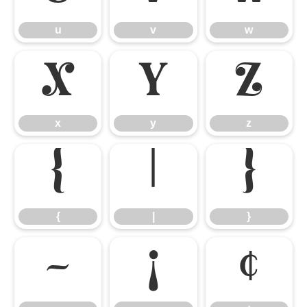
u
v
w
x
y
z
x
y
z
{
|
}
{
|
}
~
¡
¢