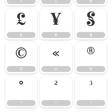
~
¡
¢
£
¥
§
£
¥
§
©
«
®
©
«
®
°
²
³
°
²
³