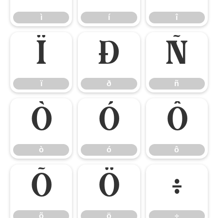
ì
í
î
ï
ð
ñ
ï
ð
ñ
ò
ó
ô
ò
ó
ô
õ
ö
÷
õ
ö
÷