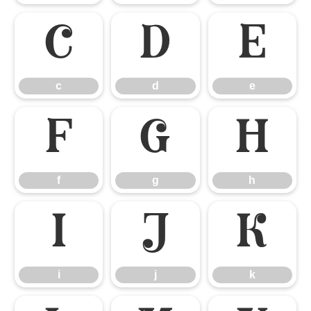
c
d
e
c
d
e
f
g
h
f
g
h
i
j
k
i
j
k