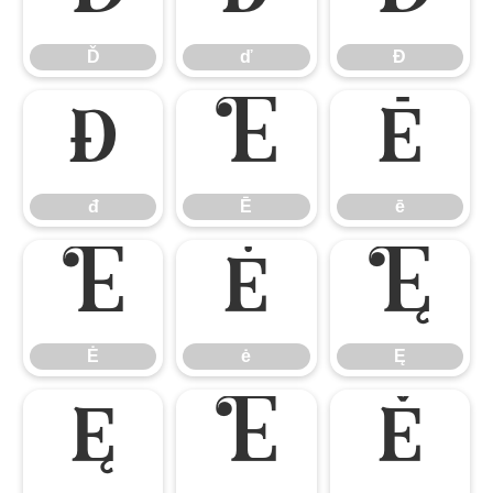
Ď
ď
Đ
đ
Ē
ē
đ
Ē
ē
Ė
ė
Ę
Ė
ė
Ę
ę
Ě
ě