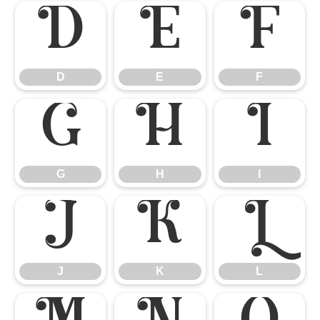
D
E
F
D
E
F
G
H
I
G
H
I
J
K
L
J
K
L