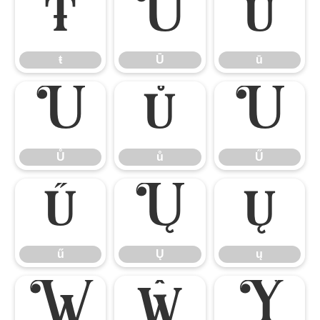
ŧ
Ū
ū
ŧ
Ū
ū
Ů
ů
Ű
Ů
ů
Ű
ű
Ų
ų
ű
Ų
ų
Ŵ
ŵ
Ŷ