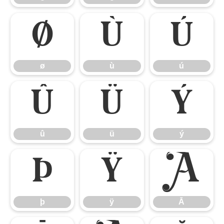
ø
ù
ú
ø
ù
ú
û
ü
ý
û
ü
ý
þ
ÿ
Ā
þ
ÿ
Ā