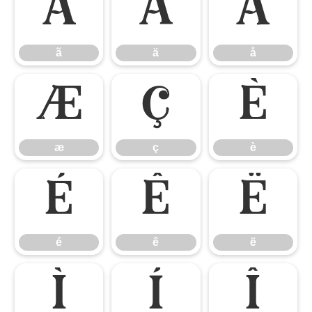
ã
ä
å
ã
ä
å
æ
ç
è
æ
ç
è
é
ê
ë
é
ê
ë
ì
í
î