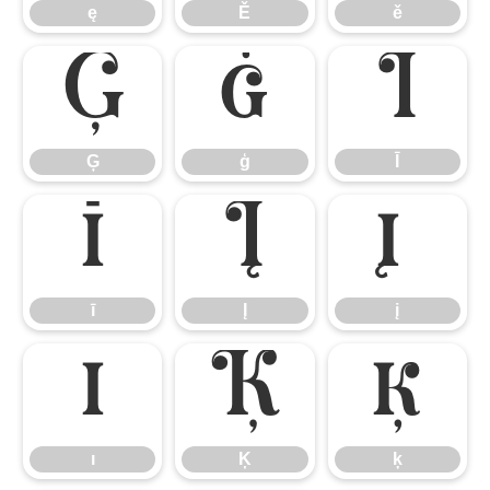
ę
Ě
ě
Ģ
ģ
Ī
Ģ
ģ
Ī
ī
Į
į
ī
Į
į
ı
Ķ
ķ
ı
Ķ
ķ