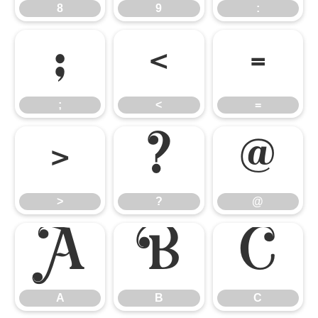
8
9
:
;
<
=
;
<
=
>
?
@
>
?
@
A
B
C
A
B
C