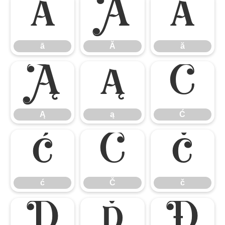
ā
Ă
ă
ā
Ă
ă
Ą
ą
Ć
Ą
ą
Ć
ć
Č
č
ć
Č
č
Ď
ď
Đ