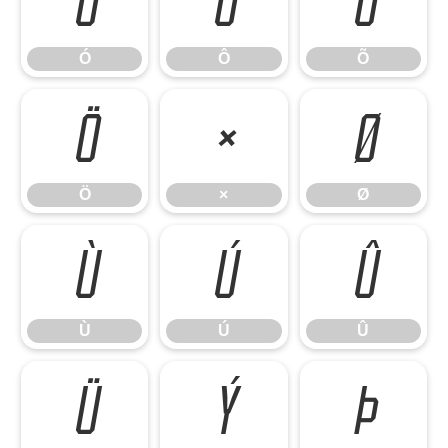
Ó
Ô
Õ
Ó
Ô
Õ
Ö
×
Ø
Ö
×
Ø
Ù
Ú
Û
Ù
Ú
Û
Ü
Ý
Þ