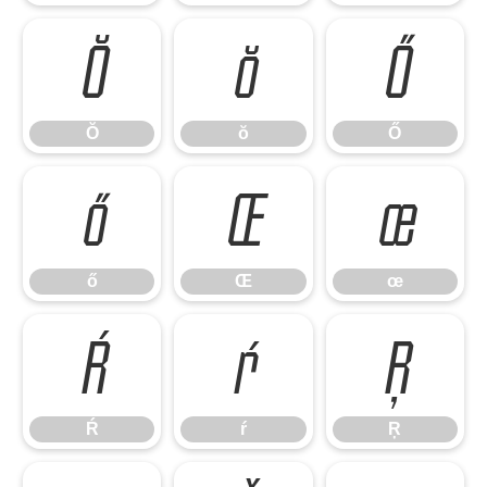
Ŏ
ŏ
Ő
Ŏ
ŏ
Ő
ő
Œ
œ
ő
Œ
œ
Ŕ
ŕ
Ŗ
Ŕ
ŕ
Ŗ