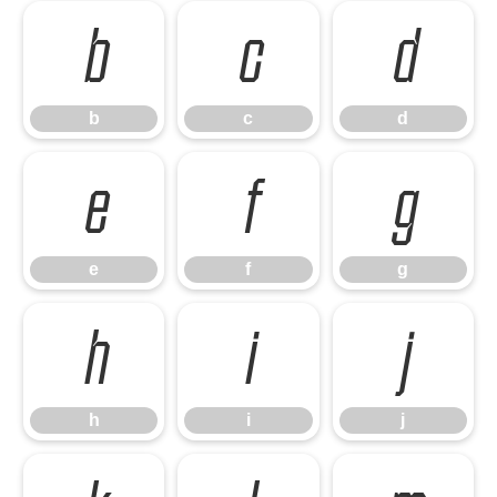
b
c
d
b
c
d
e
f
g
e
f
g
h
i
j
h
i
j