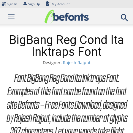
Skip
🔐
👤
Sign In
Sign Up
My Account
to
content
BigBang Reg Cond Ita
Inktraps Font
Designer:
Rajesh Rajput
Font BigBang Reg Cond Ita Inktraps Font.
Examples of this font can be found on the font
site Befonts – Free Fonts Download, designed
by Rajesh Rajput, include the number of glyphs
387 characters. Let your words take flight