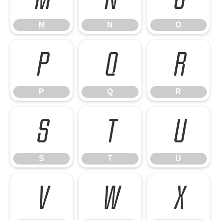
M
N
O
P
Q
R
P
Q
R
S
T
U
S
T
U
V
W
X