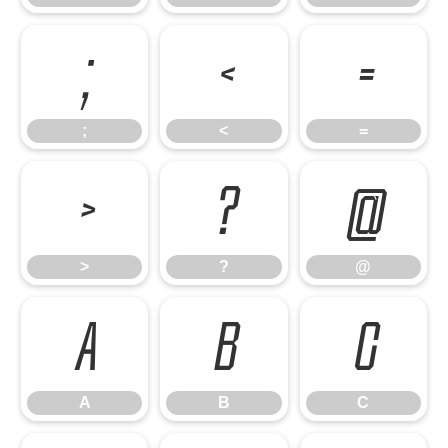
;
<
=
;
<
=
>
?
@
>
?
@
A
B
C
A
B
C