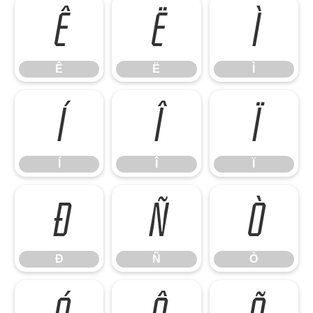
Ê
Ë
Ì
Ê
Ë
Ì
Í
Î
Ï
Í
Î
Ï
Ð
Ñ
Ò
Ð
Ñ
Ò