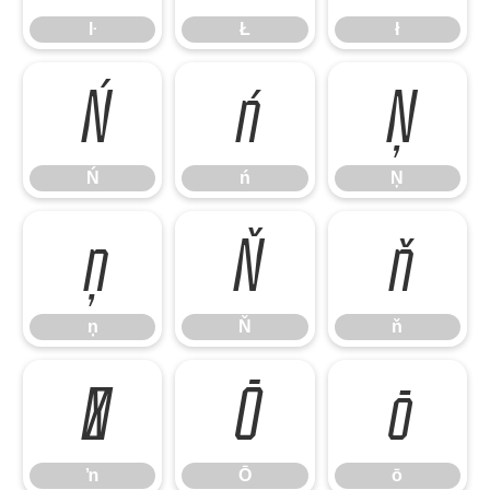
ŀ
Ł
ł
Ń
ń
Ņ
Ń
ń
Ņ
ņ
Ň
ň
ņ
Ň
ň
ŉ
Ō
ō
ŉ
Ō
ō