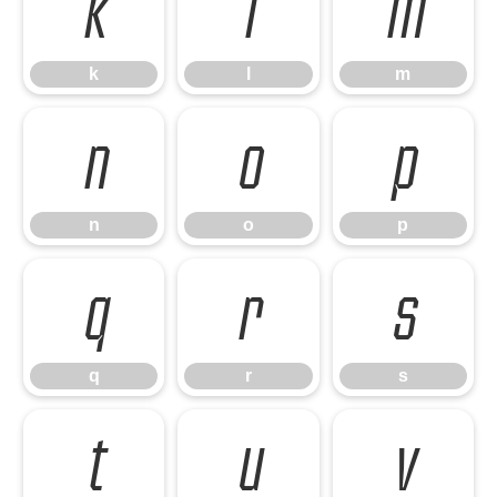
k
l
m
k
l
m
n
o
p
n
o
p
q
r
s
q
r
s
t
u
v