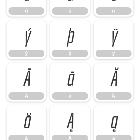
ú
û
ü
ý
þ
ÿ
ý
þ
ÿ
Ā
ā
Ă
Ā
ā
Ă
ă
Ą
ą
ă
Ą
ą