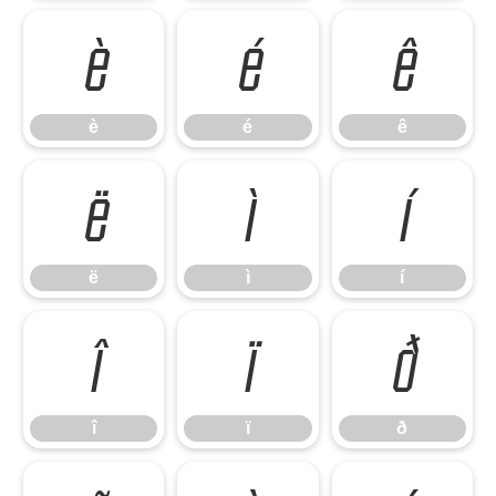
è
é
ê
è
é
ê
ë
ì
í
ë
ì
í
î
ï
ð
î
ï
ð