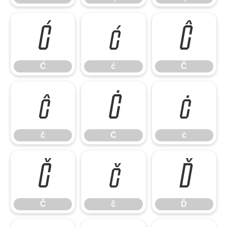
Ć
ć
Ĉ
Ć
ć
Ĉ
ĉ
Ċ
ċ
ĉ
Ċ
ċ
Č
č
Ď
Č
č
Ď