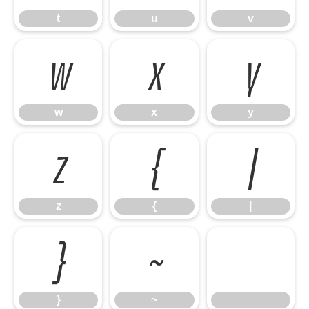
t
u
v
w
x
y
w
x
y
z
{
|
z
{
|
}
~
}
~