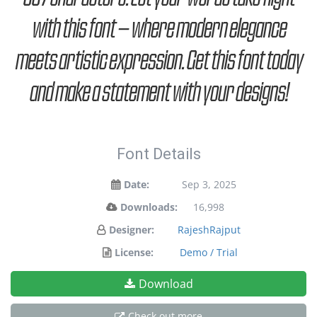
with this font — where modern elegance
meets artistic expression. Get this font today
and make a statement with your designs!
Font Details
Date:
Sep 3, 2025
Downloads:
16,998
Designer:
RajeshRajput
License:
Demo / Trial
Download
Check out more