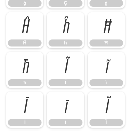
ġ
Ģ
ģ
Ĥ
ĥ
Ħ
Ĥ
ĥ
Ħ
ħ
Ĩ
ĩ
ħ
Ĩ
ĩ
Ī
ī
Ĭ
Ī
ī
Ĭ