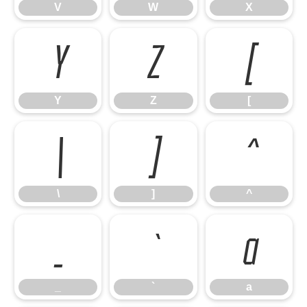
V
W
X
Y
Z
[
Y
Z
[
\
]
^
\
]
^
_
`
a
_
`
a