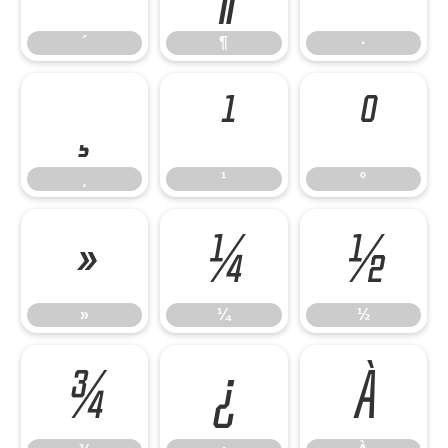
´
¶
·
¸
¹
º
¸
¹
º
»
¼
½
»
¼
½
¾
¿
À