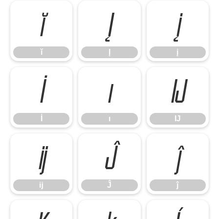
ĭ
Į
į
ĭ
Į
į
İ
ı
Ĳ
İ
ı
Ĳ
ĳ
Ĵ
ĵ
ĳ
Ĵ
ĵ