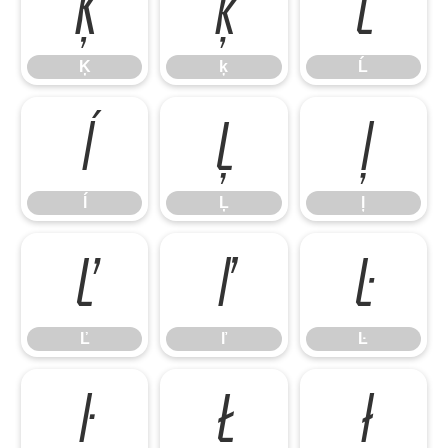
Ķ
ķ
Ĺ
Ķ
ķ
Ĺ
ĺ
Ļ
ļ
ĺ
Ļ
ļ
Ľ
ľ
Ŀ
Ľ
ľ
Ŀ
ŀ
Ł
ł