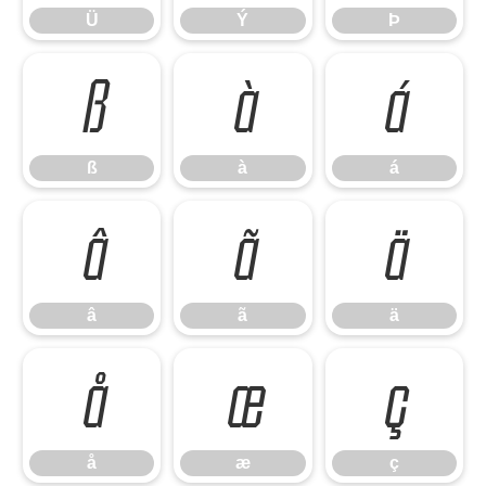
Ü
Ý
Þ
ß
à
á
ß
à
á
â
ã
ä
â
ã
ä
å
æ
ç
å
æ
ç