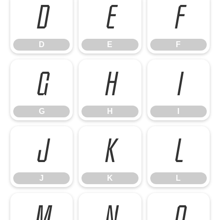
D
E
F
D
E
F
G
H
I
G
H
I
J
K
L
J
K
L
M
N
O