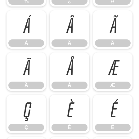
¾
¿
À
Á
Â
Ã
Á
Â
Ã
Ä
Å
Æ
Ä
Å
Æ
Ç
È
É
Ç
È
É