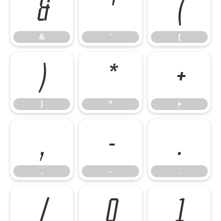
&
'
(
&
'
(
)
*
+
)
*
+
,
-
.
,
-
.
/
0
1