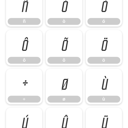
ñ
ò
ó
ñ
ò
ó
ô
õ
ö
ô
õ
ö
÷
ø
ù
÷
ø
ù
ú
û
ü