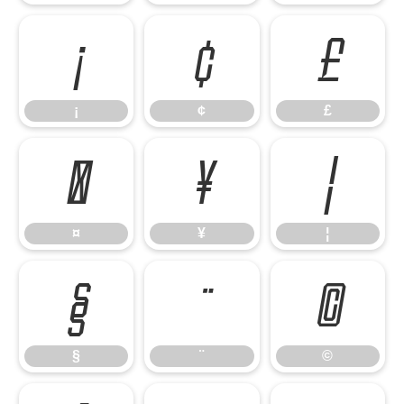
¡
¢
£
¡
¢
£
¤
¥
¦
¤
¥
¦
§
¨
©
§
¨
©