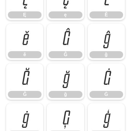
Ę
ę
Ě
ě
Ĝ
ĝ
ě
Ĝ
ĝ
Ğ
ğ
Ġ
Ğ
ğ
Ġ
ġ
Ģ
ģ