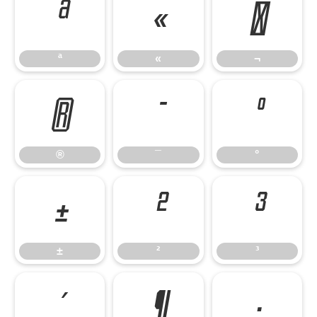
ª
«
¬
ª
«
¬
®
¯
°
®
¯
°
±
²
³
±
²
³
´
¶
·