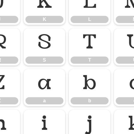
J
K
L
J
K
L
R
S
T
R
S
T
Z
a
b
Z
a
b
h
i
j