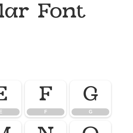
ar Font
E
F
G
E
F
G