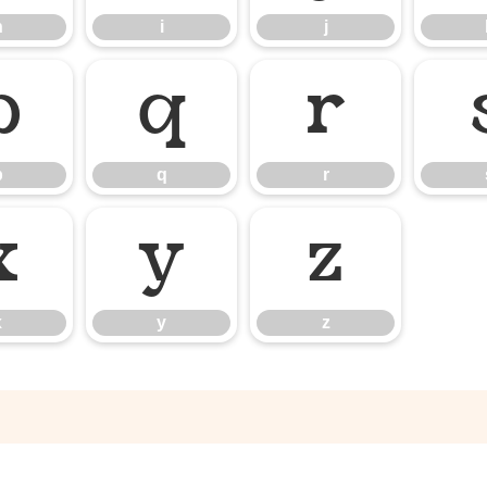
h
i
j
p
q
r
p
q
r
x
y
z
x
y
z