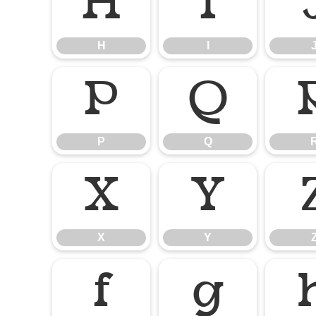
H
I
H
I
P
Q
P
Q
X
Y
X
Y
f
g