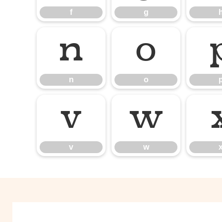
f
g
n
o
n
o
v
w
v
w