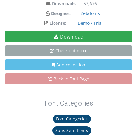
Downloads:
57,676
Designer:
Zetafonts
License:
Demo / Trial
Download
Check out more
Add collection
Back to Font Page
Font Categories
Font Categories
Sans Serif Fonts