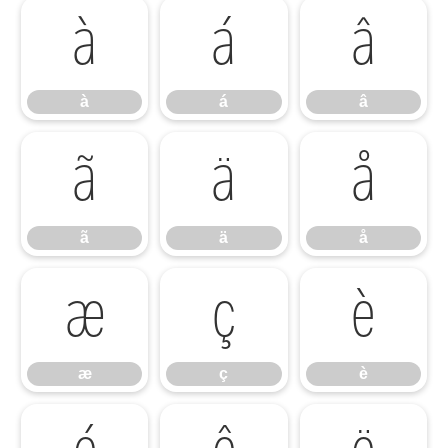
à
á
â
à
á
â
ã
ä
å
ã
ä
å
æ
ç
è
æ
ç
è