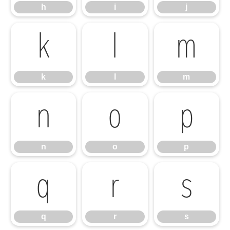
h
i
j
k
l
m
k
l
m
n
o
p
n
o
p
q
r
s
q
r
s