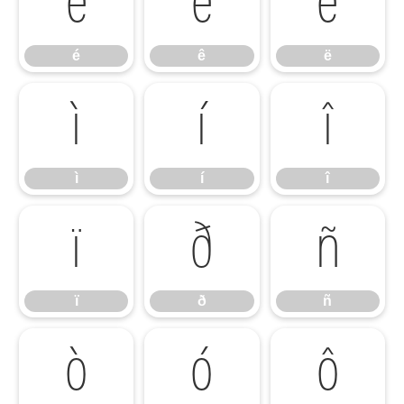
é
ê
ë
é
ê
ë
ì
í
î
ì
í
î
ï
ð
ñ
ï
ð
ñ
ò
ó
ô