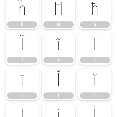
ĥ
Ħ
ħ
ĥ
Ħ
ħ
Ĩ
ĩ
Ī
Ĩ
ĩ
Ī
ī
Ĭ
ĭ
ī
Ĭ
ĭ
Į
į
İ