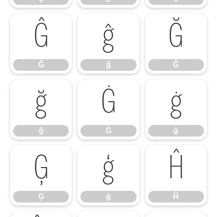
Ĝ
ĝ
Ğ
Ĝ
ĝ
Ğ
ğ
Ġ
ġ
ğ
Ġ
ġ
Ģ
ģ
Ĥ
Ģ
ģ
Ĥ