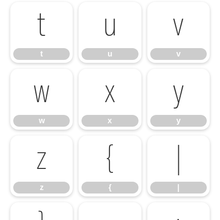
t
u
v
t
u
v
w
x
y
w
x
y
z
{
|
z
{
|