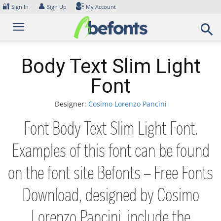
Skip
🔐
👤
Sign In
Sign Up
My Account
to
content
Body Text Slim Light
Font
Designer:
Cosimo Lorenzo Pancini
Font Body Text Slim Light Font.
Examples of this font can be found
on the font site Befonts – Free Fonts
Download, designed by Cosimo
Lorenzo Pancini, include the