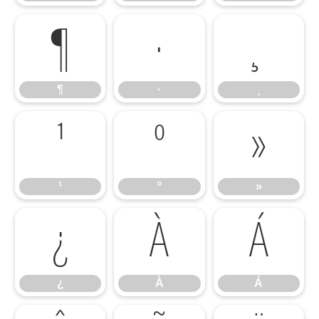
¶
·
¸
¶
·
¸
¹
º
»
¹
º
»
¿
À
Á
¿
À
Á