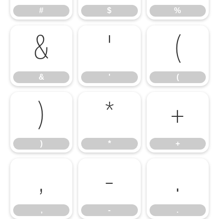
#
$
%
&
'
(
&
'
(
)
*
+
)
*
+
,
-
.
,
-
.