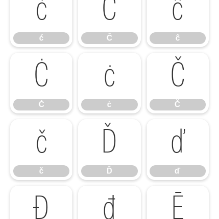
ć
Ĉ
ĉ
ć
Ĉ
ĉ
Ċ
ċ
Č
Ċ
ċ
Č
č
Ď
ď
č
Ď
ď
Đ
đ
Ē