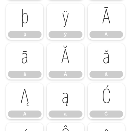
þ
ÿ
Ā
þ
ÿ
Ā
ā
Ă
ă
ā
Ă
ă
Ą
ą
Ć
Ą
ą
Ć