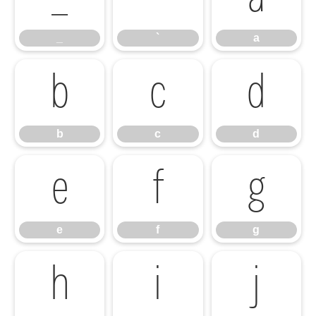
_
`
a
b
c
d
b
c
d
e
f
g
e
f
g
h
i
j