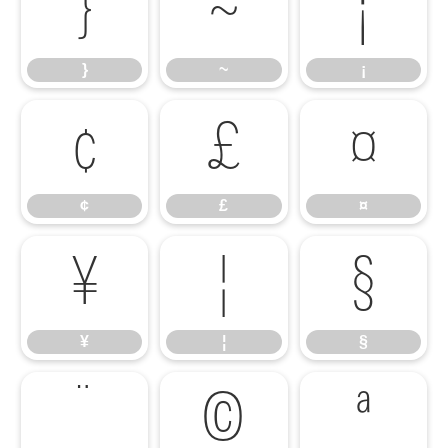
}
~
¡
}
~
¡
¢
£
¤
¢
£
¤
¥
¦
§
¥
¦
§
¨
©
ª