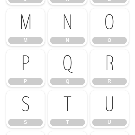
M
N
O
M
N
O
P
Q
R
P
Q
R
S
T
U
S
T
U