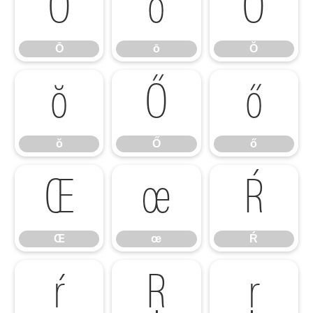
Ō
ō
Ŏ
Ō
ō
Ŏ
ŏ
Ő
ő
ŏ
Ő
ő
Œ
œ
Ŕ
Œ
œ
Ŕ
ŕ
Ŗ
ŗ