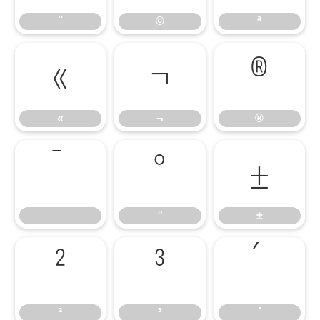
¨
©
ª
«
¬
®
«
¬
®
¯
°
±
¯
°
±
²
³
´
²
³
´