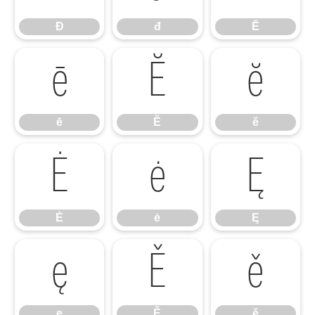
Đ
đ
Ē
ē
Ĕ
ĕ
ē
Ĕ
ĕ
Ė
ė
Ę
Ė
ė
Ę
ę
Ě
ě
ę
Ě
ě