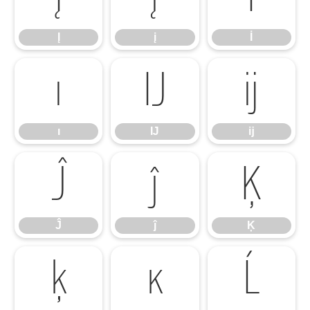
Į
į
İ
ı
Ĳ
ĳ
ı
Ĳ
ĳ
Ĵ
ĵ
Ķ
Ĵ
ĵ
Ķ
ķ
ĸ
Ĺ