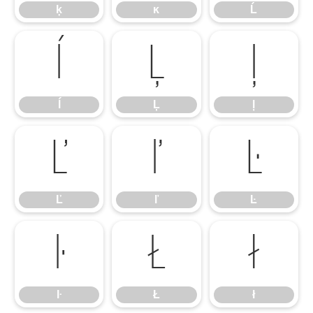
ķ
ĸ
Ĺ
ĺ
Ļ
ļ
ĺ
Ļ
ļ
Ľ
ľ
Ŀ
Ľ
ľ
Ŀ
ŀ
Ł
ł
ŀ
Ł
ł