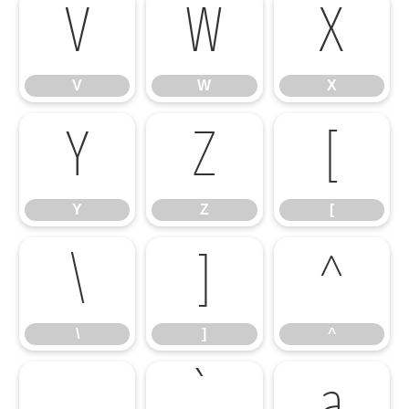
V
W
X
V
W
X
Y
Z
[
Y
Z
[
\
]
^
\
]
^
_
`
a