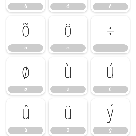
ò
ó
ô
õ
ö
÷
õ
ö
÷
ø
ù
ú
ø
ù
ú
û
ü
ý
û
ü
ý