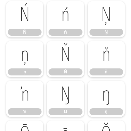
Ń
ń
Ņ
Ń
ń
Ņ
ņ
Ň
ň
ņ
Ň
ň
ŉ
Ŋ
ŋ
ŉ
Ŋ
ŋ