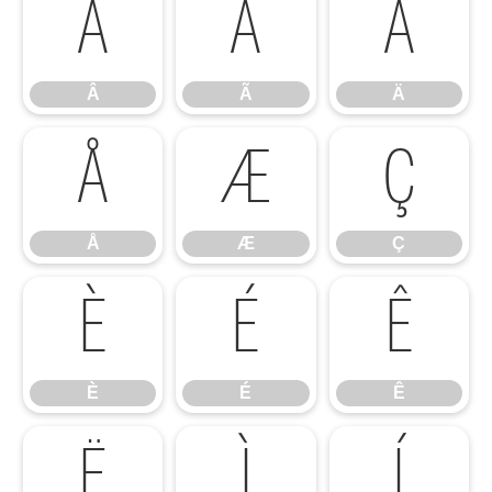
Â
Ã
Ä
Â
Ã
Ä
Å
Æ
Ç
Å
Æ
Ç
È
É
Ê
È
É
Ê
Ë
Ì
Í