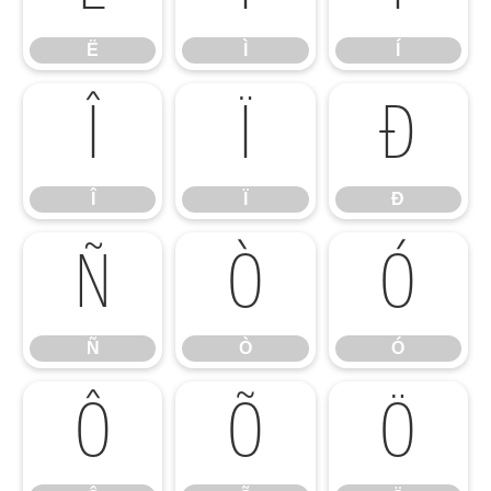
Ë
Ì
Í
Î
Ï
Ð
Î
Ï
Ð
Ñ
Ò
Ó
Ñ
Ò
Ó
Ô
Õ
Ö