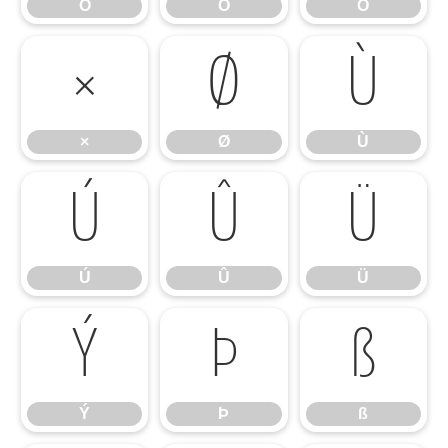
Ô
Õ
Ö
×
Ø
Ù
×
Ø
Ù
Ú
Û
Ü
Ú
Û
Ü
Ý
Þ
ß
Ý
Þ
ß