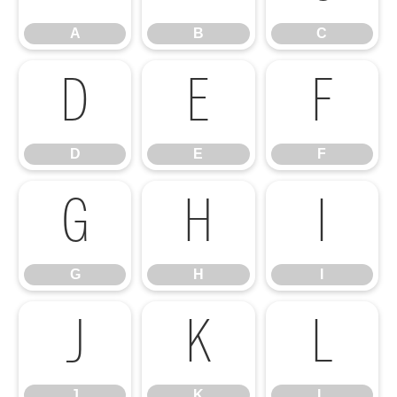
A
B
C
D
E
F
D
E
F
G
H
I
G
H
I
J
K
L
J
K
L