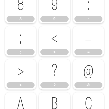
8
9
:
8
9
:
;
<
=
;
<
=
>
?
@
>
?
@
A
B
C