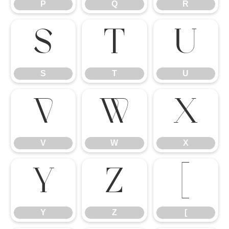
P
Q
R
S
T
U
S
T
U
V
W
X
V
W
X
Y
Z
[
Y
Z
[