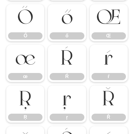
Ő
ő
Œ
Ő
ő
Œ
œ
Ŕ
ŕ
œ
Ŕ
ŕ
Ŗ
ŗ
Ř
Ŗ
ŗ
Ř