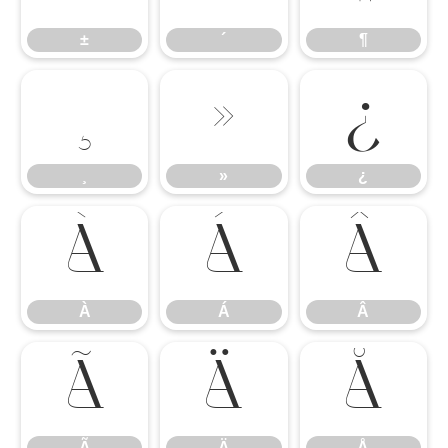
±
´
¶
¸
»
¿
¸
»
¿
À
Á
Â
À
Á
Â
Ã
Ä
Å
Ã
Ä
Å