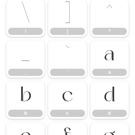
\
]
^
\
]
^
_
`
a
_
`
a
b
c
d
b
c
d