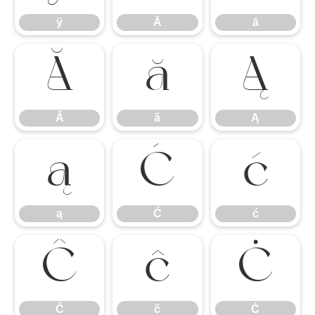
ÿ
Ā
ā
Ă
ă
Ą
Ă
ă
Ą
ą
Ć
ć
ą
Ć
ć
Ĉ
ĉ
Ċ
Ĉ
ĉ
Ċ