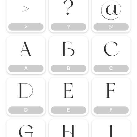
>
?
@
>
?
@
A
B
C
A
B
C
D
E
F
D
E
F
G
H
I