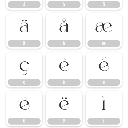
á
â
ã
ä
å
æ
ä
å
æ
ç
è
é
ç
è
é
ê
ë
ì
ê
ë
ì