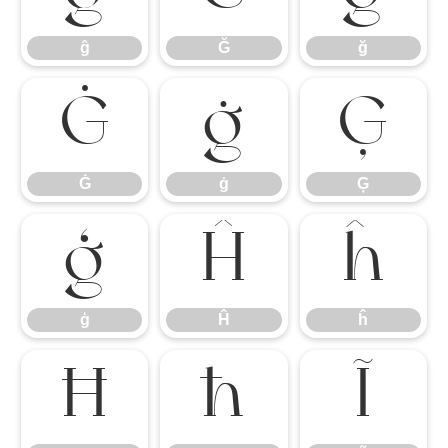
ĝ
Ğ
ğ
Ġ
ġ
Ģ
Ġ
ġ
Ģ
ģ
Ĥ
ĥ
ģ
Ĥ
ĥ
Ħ
ħ
Ĩ