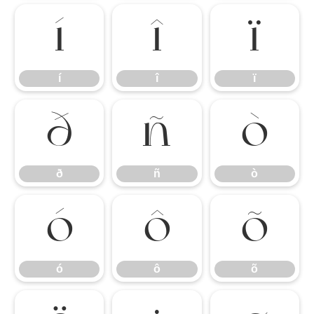
í
î
ï
í
î
ï
ð
ñ
ò
ð
ñ
ò
ó
ô
õ
ó
ô
õ