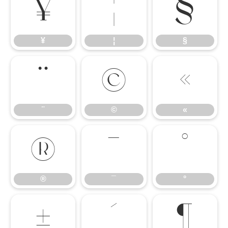
¥
¦
§
¥
¦
§
¨
©
«
¨
©
«
®
¯
°
®
¯
°
±
´
¶