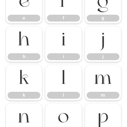
e
f
g
e
f
g
h
i
j
h
i
j
k
l
m
k
l
m
n
o
p