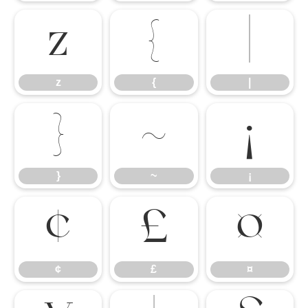
z
{
|
z
{
|
}
~
¡
}
~
¡
¢
£
¤
¢
£
¤