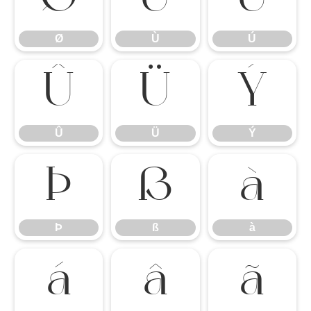
Ø
Ù
Ú
Ø
Ù
Ú
Û
Ü
Ý
Û
Ü
Ý
Þ
ß
à
Þ
ß
à
á
â
ã