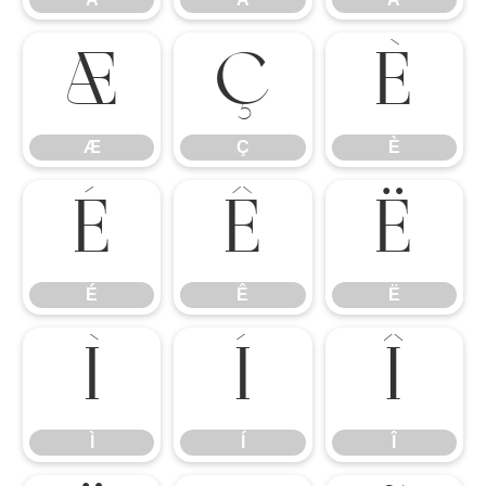
Æ
Ç
È
Æ
Ç
È
É
Ê
Ë
É
Ê
Ë
Ì
Í
Î
Ì
Í
Î