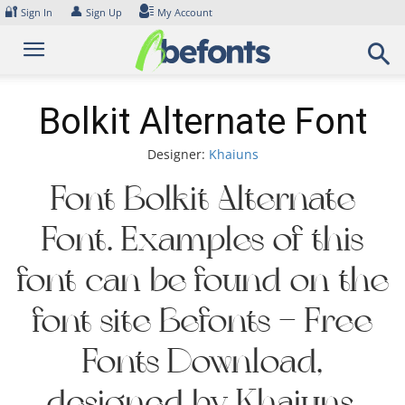
Skip
🔐
👤
Sign In
Sign Up
My Account
to
content
Bolkit Alternate Font
Designer:
Khaiuns
Font Bolkit Alternate
Font. Examples of this
font can be found on the
font site Befonts – Free
Fonts Download,