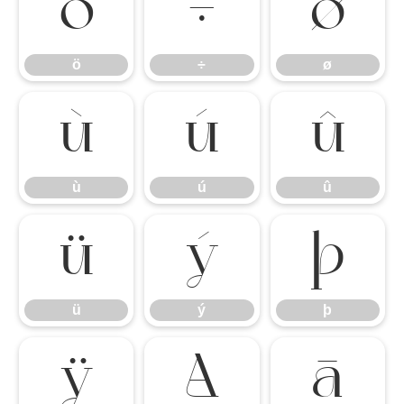
ö
÷
ø
ö
÷
ø
ù
ú
û
ù
ú
û
ü
ý
þ
ü
ý
þ
ÿ
Ā
ā