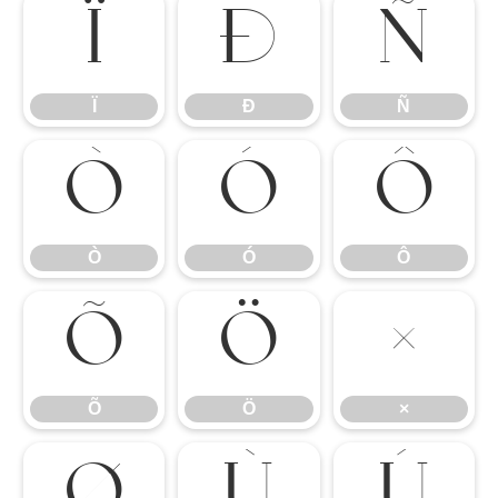
Ï
Ð
Ñ
Ï
Ð
Ñ
Ò
Ó
Ô
Ò
Ó
Ô
Õ
Ö
×
Õ
Ö
×