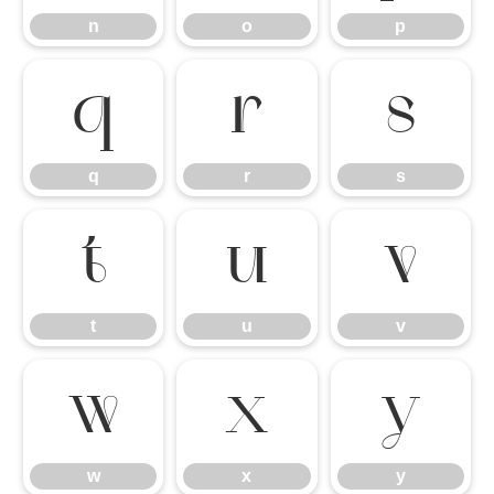
n
o
p
q
r
s
q
r
s
t
u
v
t
u
v
w
x
y
w
x
y