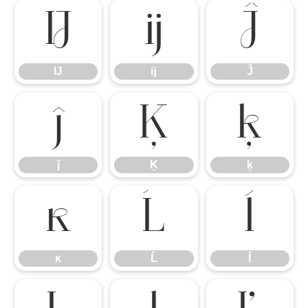
Ĳ
ĳ
Ĵ
Ĳ
ĳ
Ĵ
ĵ
Ķ
ķ
ĵ
Ķ
ķ
ĸ
Ĺ
ĺ
ĸ
Ĺ
ĺ