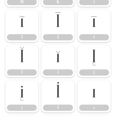
Ħ
ħ
Ĩ
ĩ
Ī
ī
ĩ
Ī
ī
Ĭ
ĭ
Į
Ĭ
ĭ
Į
į
İ
ı
į
İ
ı