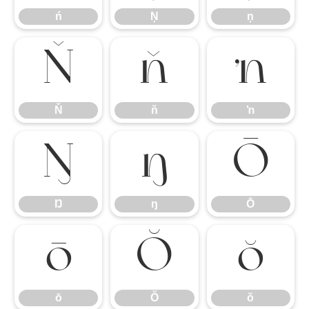
ń
Ņ
ņ
Ň
ň
ŉ
Ň
ň
ŉ
Ŋ
ŋ
Ō
Ŋ
ŋ
Ō
ō
Ŏ
ŏ
ō
Ŏ
ŏ