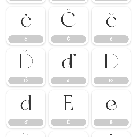
ċ
Č
č
ċ
Č
č
Ď
ď
Đ
Ď
ď
Đ
đ
Ē
ē
đ
Ē
ē