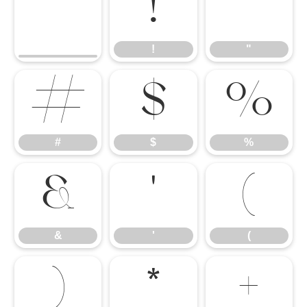
!
"
!
"
#
$
%
#
$
%
&
'
(
&
'
(
)
*
+