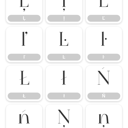
Ļ
ļ
Ľ
Ļ
ļ
Ľ
ľ
Ŀ
ŀ
ľ
Ŀ
ŀ
Ł
ł
Ń
Ł
ł
Ń
ń
Ņ
ņ