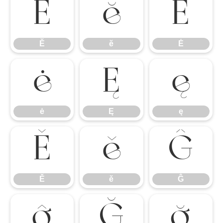
Ĕ
ĕ
Ė
Ĕ
ĕ
Ė
ė
Ę
ę
ė
Ę
ę
Ě
ě
Ĝ
Ě
ě
Ĝ
ĝ
Ğ
ğ