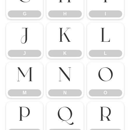
G
H
I
J
K
L
J
K
L
M
N
O
M
N
O
P
Q
R