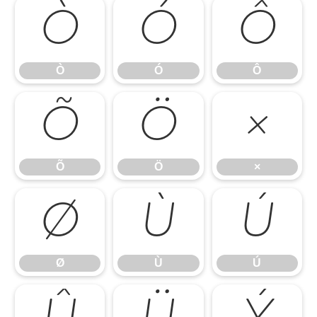
Ò
Ó
Ô
Ò
Ó
Ô
Õ
Ö
×
Õ
Ö
×
Ø
Ù
Ú
Ø
Ù
Ú