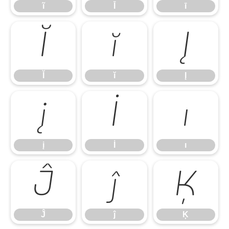
ĩ
Ī
ī
Ĭ
ĭ
Į
Ĭ
ĭ
Į
į
İ
ı
į
İ
ı
Ĵ
ĵ
Ķ
Ĵ
ĵ
Ķ