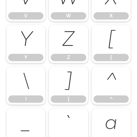
V
W
X
Y
Z
[
Y
Z
[
\
]
^
\
]
^
_
`
a