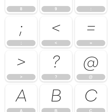
8
9
:
;
<
=
;
<
=
>
?
@
>
?
@
A
B
C
A
B
C