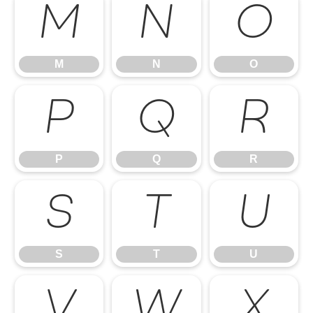
M
N
O
M
N
O
P
Q
R
P
Q
R
S
T
U
S
T
U
V
W
X