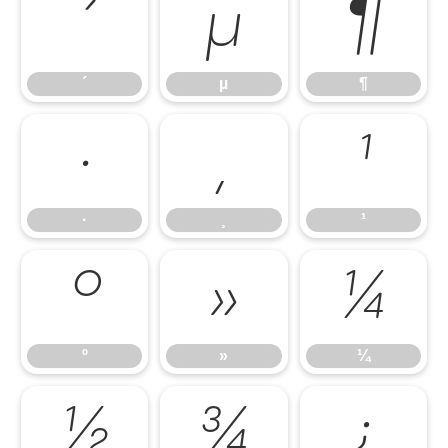
´
µ
¶
´
µ
¶
·
¸
¹
·
¸
¹
º
»
¼
º
»
¼
½
¾
¿