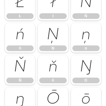
Ł
ł
Ń
Ł
ł
Ń
ń
Ņ
ņ
ń
Ņ
ņ
Ň
ň
Ŋ
Ň
ň
Ŋ
ŋ
Ō
ō