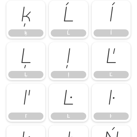
ķ
Ĺ
ĺ
ķ
Ĺ
ĺ
Ļ
ļ
Ľ
Ļ
ļ
Ľ
ľ
Ŀ
ŀ
ľ
Ŀ
ŀ