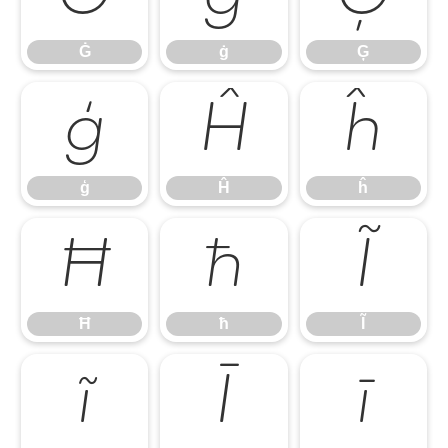
Ġ
ġ
Ģ
ģ
Ĥ
ĥ
ģ
Ĥ
ĥ
Ħ
ħ
Ĩ
Ħ
ħ
Ĩ
ĩ
Ī
ī