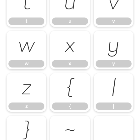
t
u
v
t
u
v
w
x
y
w
x
y
z
{
|
z
{
|
}
~