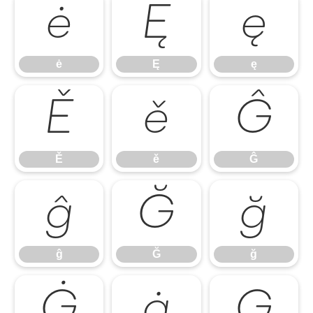
ė
Ę
ę
ė
Ę
ę
Ě
ě
Ĝ
Ě
ě
Ĝ
ĝ
Ğ
ğ
ĝ
Ğ
ğ
Ġ
ġ
Ģ