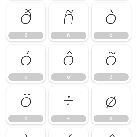
ð
ñ
ò
ð
ñ
ò
ó
ô
õ
ó
ô
õ
ö
÷
ø
ö
÷
ø