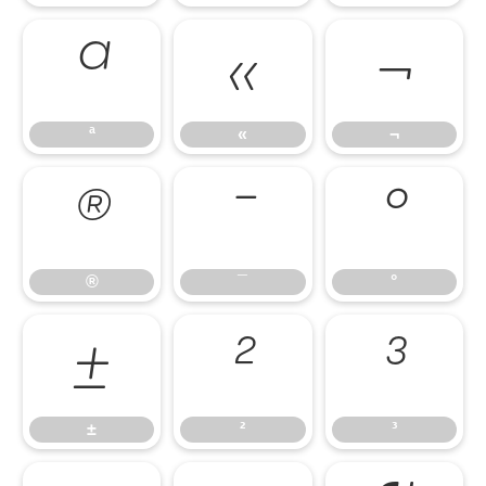
ª
«
¬
ª
«
¬
®
¯
°
®
¯
°
±
²
³
±
²
³