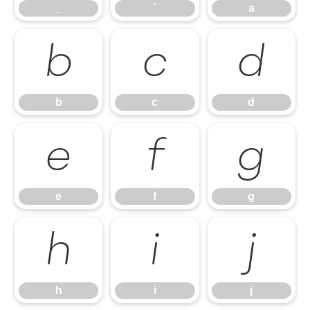
_
`
a
b
c
d
b
c
d
e
f
g
e
f
g
h
i
j
h
i
j