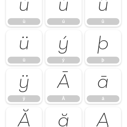
ù
ú
û
ù
ú
û
ü
ý
þ
ü
ý
þ
ÿ
Ā
ā
ÿ
Ā
ā
Ă
ă
Ą