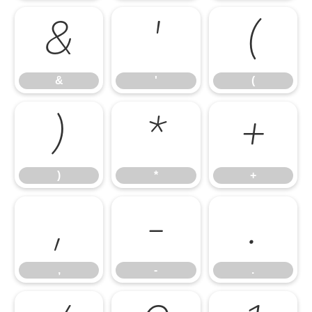
&
'
(
&
'
(
)
*
+
)
*
+
,
-
.
,
-
.