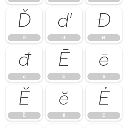
Ď
ď
Đ
Ď
ď
Đ
đ
Ē
ē
đ
Ē
ē
Ĕ
ĕ
Ė
Ĕ
ĕ
Ė