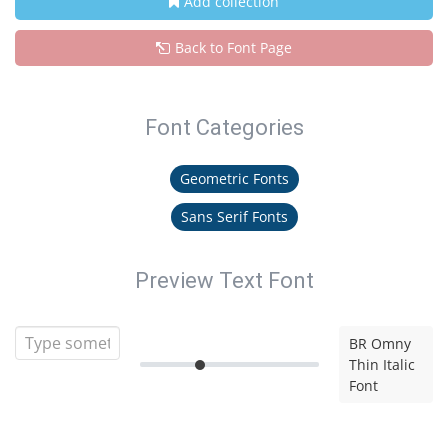
Add collection
Back to Font Page
Font Categories
Geometric Fonts
Sans Serif Fonts
Preview Text Font
BR Omny
Thin Italic
Font