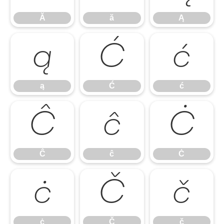
Ă
ă
Ą
ą
Ć
ć
ą
Ć
ć
Ĉ
ĉ
Ċ
Ĉ
ĉ
Ċ
ċ
Č
č
ċ
Č
č