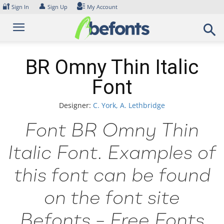
Skip
🔐
👤
Sign In
Sign Up
My Account
to
content
BR Omny Thin Italic
Font
Designer:
C. York, A. Lethbridge
Font BR Omny Thin
Italic Font. Examples of
this font can be found
on the font site
Befonts – Free Fonts