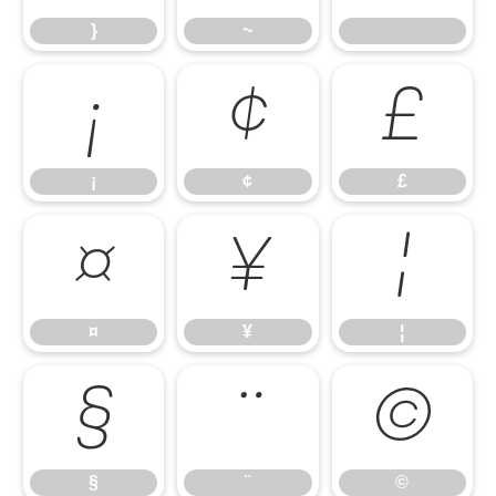
}
~
¡
¢
£
¡
¢
£
¤
¥
¦
¤
¥
¦
§
¨
©
§
¨
©