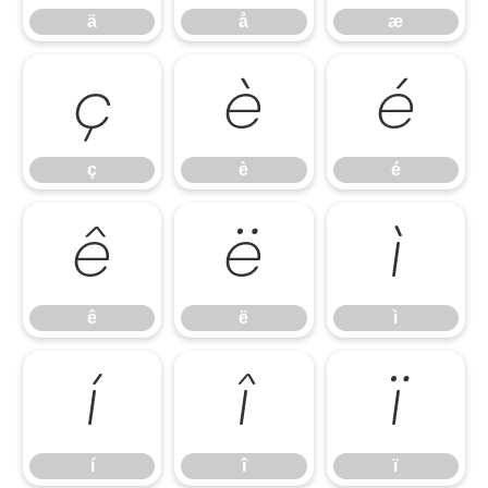
ä
å
æ
ç
è
é
ç
è
é
ê
ë
ì
ê
ë
ì
í
î
ï
í
î
ï