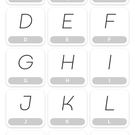
D
E
F
D
E
F
G
H
I
G
H
I
J
K
L
J
K
L