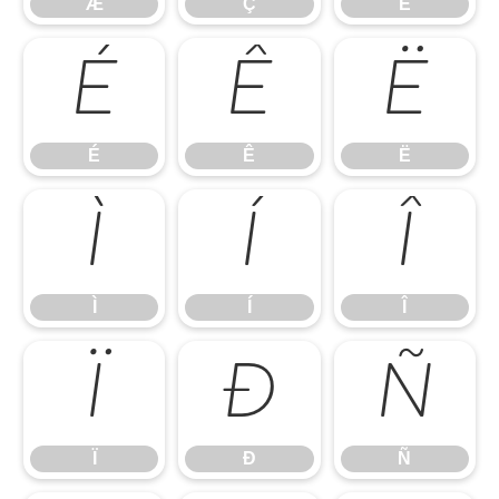
Æ
Ç
È
É
Ê
Ë
É
Ê
Ë
Ì
Í
Î
Ì
Í
Î
Ï
Ð
Ñ
Ï
Ð
Ñ