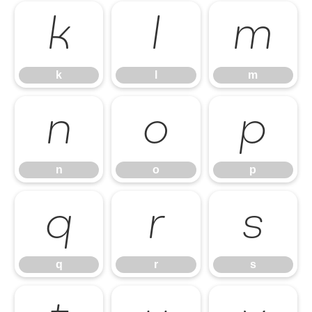
k
l
m
k
l
m
n
o
p
n
o
p
q
r
s
q
r
s