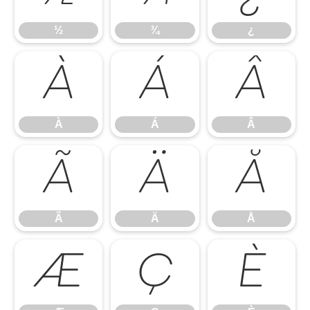
½
¾
¿
À
Á
Â
À
Á
Â
Ã
Ä
Å
Ã
Ä
Å
Æ
Ç
È