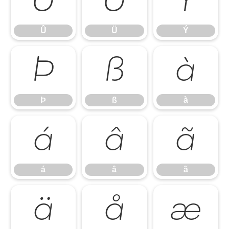
Û
Ü
Ý
Û
Ü
Ý
Þ
ß
à
Þ
ß
à
á
â
ã
á
â
ã
ä
å
æ