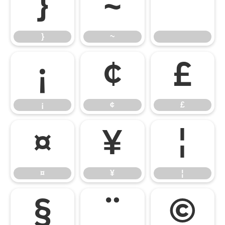
}
~
}
~
¡
¢
£
¡
¢
£
¤
¥
¦
¤
¥
¦
§
¨
©