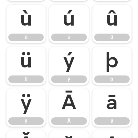
ù
ú
û
ù
ú
û
ü
ý
þ
ü
ý
þ
ÿ
Ā
ā
ÿ
Ā
ā