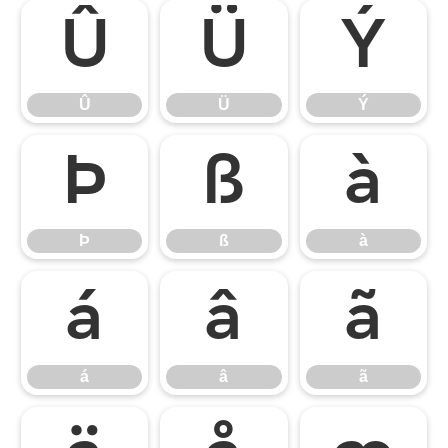
Û
Ü
Ý
Û
Ü
Ý
Þ
ß
à
Þ
ß
à
á
â
ã
á
â
ã