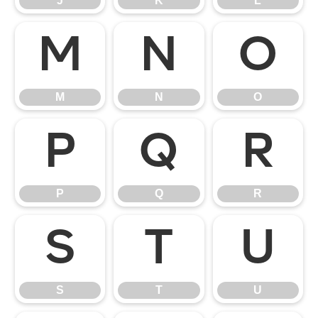
J
K
L
M
N
O
M
N
O
P
Q
R
P
Q
R
S
T
U
S
T
U