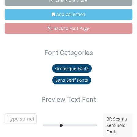
Check out more
Add collection
Back to Font Page
Font Categories
Grotesque Fonts
Sans Serif Fonts
Preview Text Font
BR Segma
SemiBold
Font