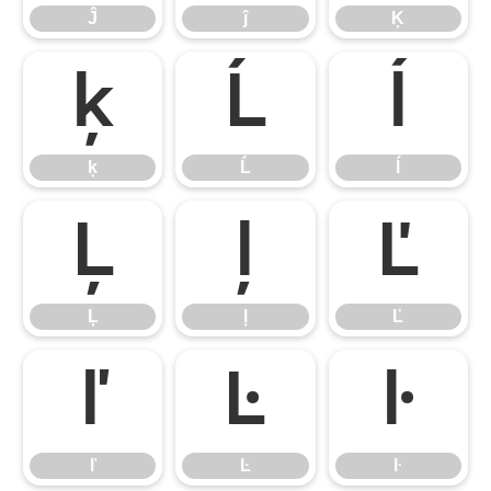
Ĵ
ĵ
Ķ
ķ
Ĺ
ĺ
ķ
Ĺ
ĺ
Ļ
ļ
Ľ
Ļ
ļ
Ľ
ľ
Ŀ
ŀ
ľ
Ŀ
ŀ