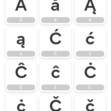
Ă
ă
Ą
Ă
ă
Ą
ą
Ć
ć
ą
Ć
ć
Ĉ
ĉ
Ċ
Ĉ
ĉ
Ċ
ċ
Č
č