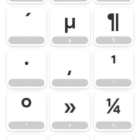
´
µ
¶
´
µ
¶
·
¸
¹
·
¸
¹
º
»
¼
º
»
¼