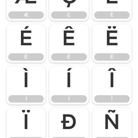
Æ
Ç
È
É
Ê
Ë
É
Ê
Ë
Ì
Í
Î
Ì
Í
Î
Ï
Ð
Ñ