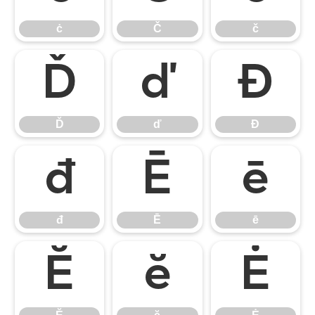
ċ
Č
č
Ď
ď
Đ
Ď
ď
Đ
đ
Ē
ē
đ
Ē
ē
Ĕ
ĕ
Ė