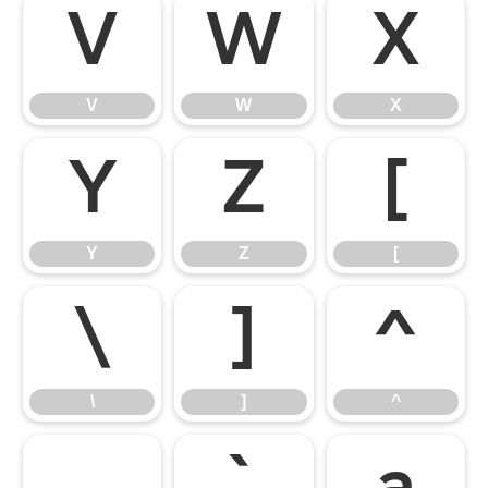
V
W
X
V
W
X
Y
Z
[
Y
Z
[
\
]
^
\
]
^