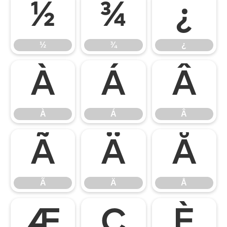
½
¾
¿
½
¾
¿
À
Á
Â
À
Á
Â
Ã
Ä
Å
Ã
Ä
Å
Æ
Ç
È