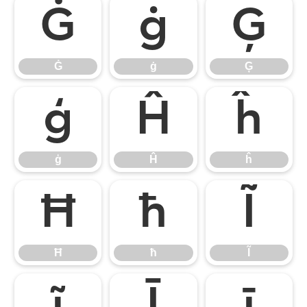
Ġ
ġ
Ģ
Ġ
ġ
Ģ
ģ
Ĥ
ĥ
ģ
Ĥ
ĥ
Ħ
ħ
Ĩ
Ħ
ħ
Ĩ