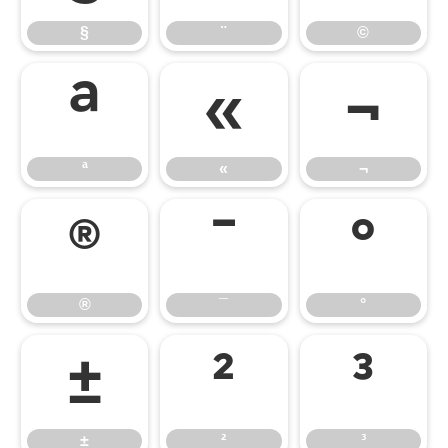
§
¨
©
ª
«
¬
ª
«
¬
®
¯
°
®
¯
°
±
²
³
±
²
³