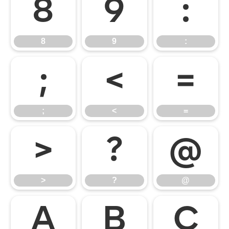
8
9
:
8
9
:
;
<
=
;
<
=
>
?
@
>
?
@
A
B
C