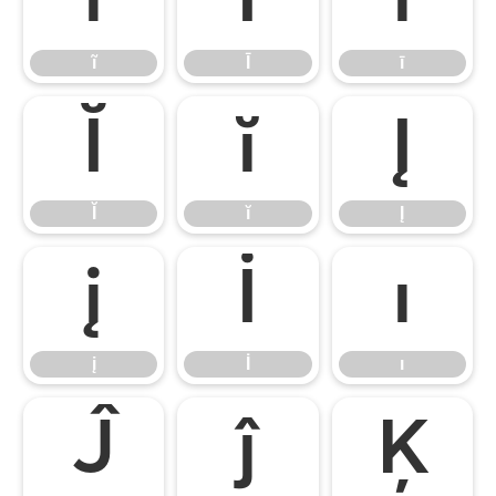
ĩ
Ī
ī
ĩ
Ī
ī
Ĭ
ĭ
Į
Ĭ
ĭ
Į
į
İ
ı
į
İ
ı
Ĵ
ĵ
Ķ