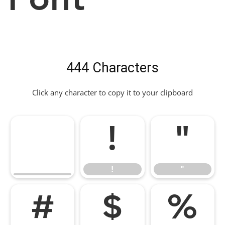
Font
444 Characters
Click any character to copy it to your clipboard
!
"
!
"
#
$
%