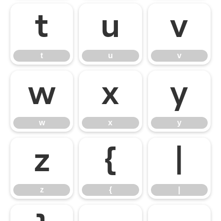
t
u
v
t
u
v
w
x
y
w
x
y
z
{
|
z
{
|