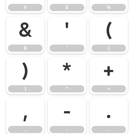
#
$
%
&
'
(
&
'
(
)
*
+
)
*
+
,
-
.
,
-
.