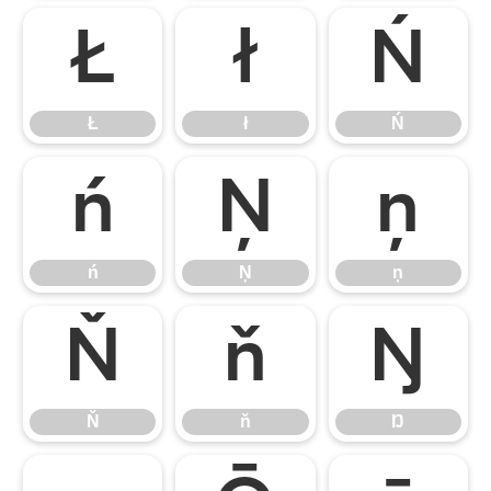
Ł
ł
Ń
Ł
ł
Ń
ń
Ņ
ņ
ń
Ņ
ņ
Ň
ň
Ŋ
Ň
ň
Ŋ