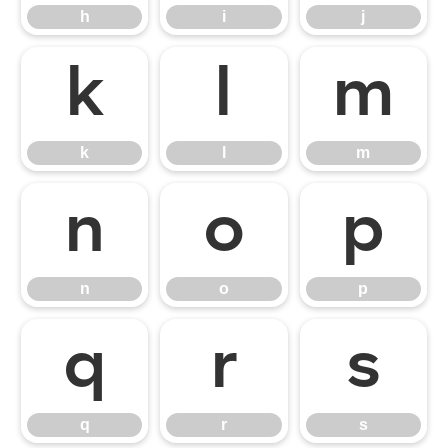
h
i
j
k
l
m
k
l
m
n
o
p
n
o
p
q
r
s
q
r
s