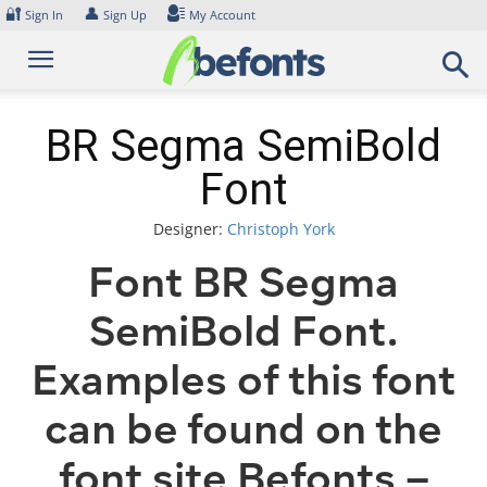
Skip
🔐
👤
Sign In
Sign Up
My Account
to
content
BR Segma SemiBold
Font
Designer:
Christoph York
Font BR Segma
SemiBold Font.
Examples of this font
can be found on the
font site Befonts –