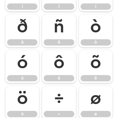
í
î
ï
ð
ñ
ò
ð
ñ
ò
ó
ô
õ
ó
ô
õ
ö
÷
ø
ö
÷
ø