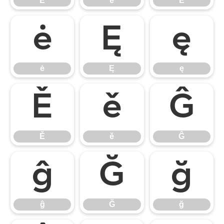
Ĕ
ĕ
Ė
ė
Ę
ę
ė
Ę
ę
Ě
ě
Ĝ
Ě
ě
Ĝ
ĝ
Ğ
ğ
ĝ
Ğ
ğ