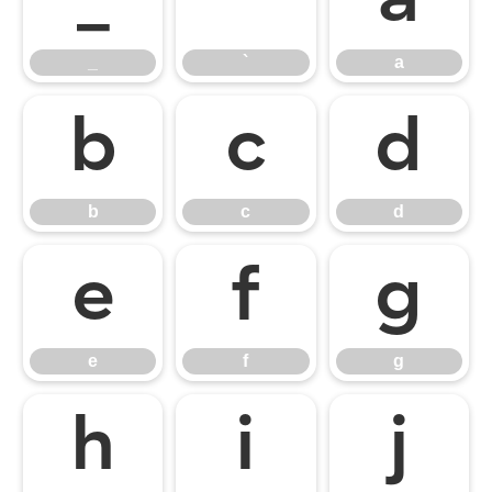
_
`
a
_
`
a
b
c
d
b
c
d
e
f
g
e
f
g
h
i
j