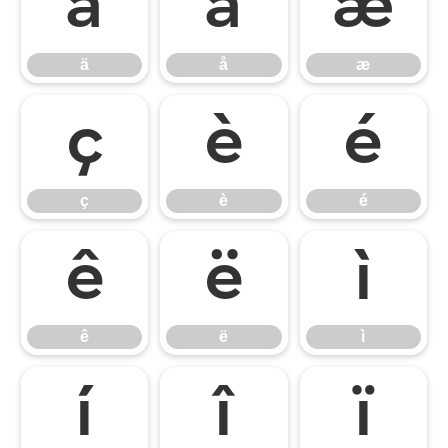
ä
å
æ
ä
å
æ
ç
è
é
ç
è
é
ê
ë
ì
ê
ë
ì
í
î
ï