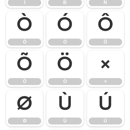
Ï
Ð
Ñ
Ò
Ó
Ô
Ò
Ó
Ô
Õ
Ö
×
Õ
Ö
×
Ø
Ù
Ú
Ø
Ù
Ú