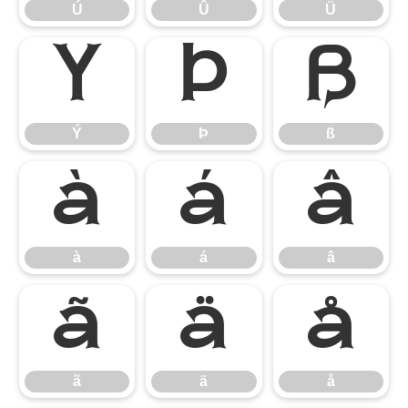
Ú
Û
Ü
Ý
Þ
ß
Ý
Þ
ß
à
á
â
à
á
â
ã
ä
å
ã
ä
å