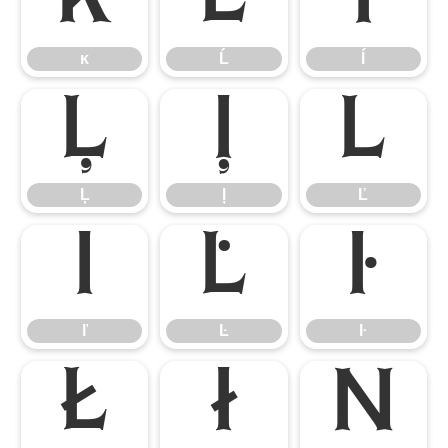
ĸ
Ĺ
ĺ
ĸ
Ĺ
ĺ
Ļ
ļ
Ľ
Ļ
ļ
Ľ
ľ
Ŀ
ŀ
ľ
Ŀ
ŀ
Ł
ł
Ń