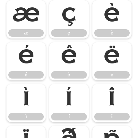
æ
ç
è
æ
ç
è
é
ê
ë
é
ê
ë
ì
í
î
ì
í
î