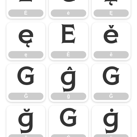
Ė
ė
Ę
ę
Ě
ě
ę
Ě
ě
Ĝ
ĝ
Ğ
Ĝ
ĝ
Ğ
ğ
Ġ
ġ