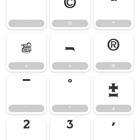
¨
©
ª
¨
©
ª
«
¬
®
«
¬
®
¯
°
±
¯
°
±
²
³
´