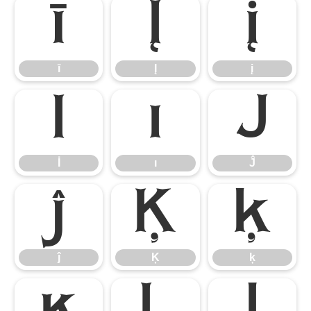
ī
Į
į
ī
Į
į
İ
ı
Ĵ
İ
ı
Ĵ
ĵ
Ķ
ķ
ĵ
Ķ
ķ