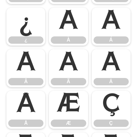
¿
À
Á
¿
À
Á
Â
Ã
Ä
Â
Ã
Ä
Å
Æ
Ç
Å
Æ
Ç