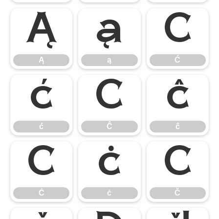
Ą
ą
Ć
Ą
ą
Ć
ć
Ĉ
ĉ
ć
Ĉ
ĉ
Ċ
ċ
Č
Ċ
ċ
Č