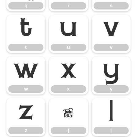
q
r
s
t
u
v
t
u
v
w
x
y
w
x
y
z
{
|
z
{
|