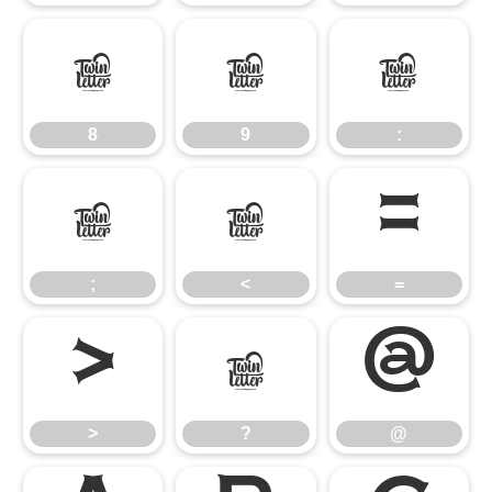
8
9
:
8
9
:
;
<
=
;
<
=
>
?
@
>
?
@