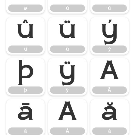
ø
ù
ú
û
ü
ý
û
ü
ý
þ
ÿ
Ā
þ
ÿ
Ā
ā
Ă
ă
ā
Ă
ă