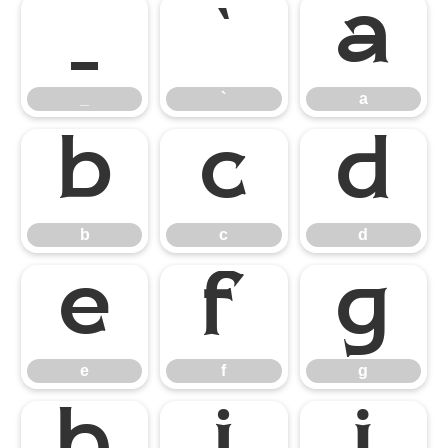
_
`
a
_
`
a
b
c
d
b
c
d
e
f
g
e
f
g