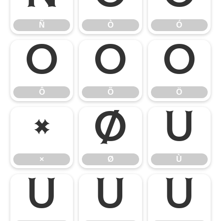
Ñ
Ò
Ó
Ô
Õ
Ö
Ô
Õ
Ö
×
Ø
Ù
×
Ø
Ù
Ú
Û
Ü