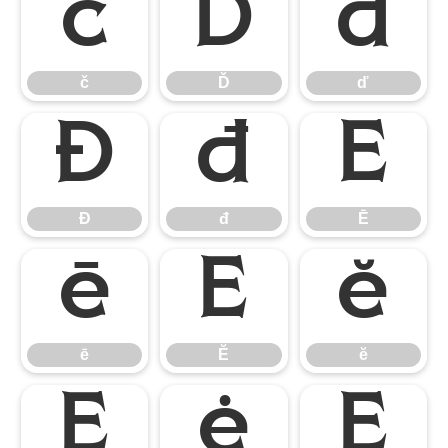
č
Ď
ď
č
Ď
ď
Đ
đ
Ē
Đ
đ
Ē
ē
Ĕ
ĕ
ē
Ĕ
ĕ
Ė
ė
Ę