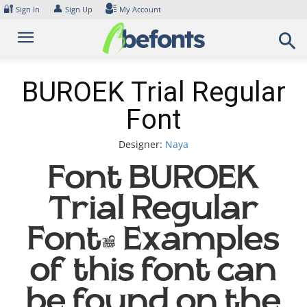
Skip
🔐
👤
Sign In
Sign Up
My Account
to
content
BUROEK Trial Regular
Font
Designer:
Naya
Font BUROEK
Trial Regular
Font. Examples
of this font can
be found on the