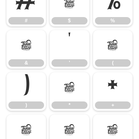
#
$
%
#
$
%
&
'
(
&
'
(
)
*
+
)
*
+
,
-
.