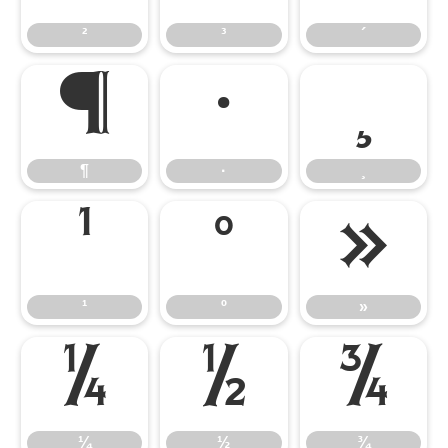
²
³
´
¶
·
¸
¶
·
¸
¹
º
»
¹
º
»
¼
½
¾
¼
½
¾