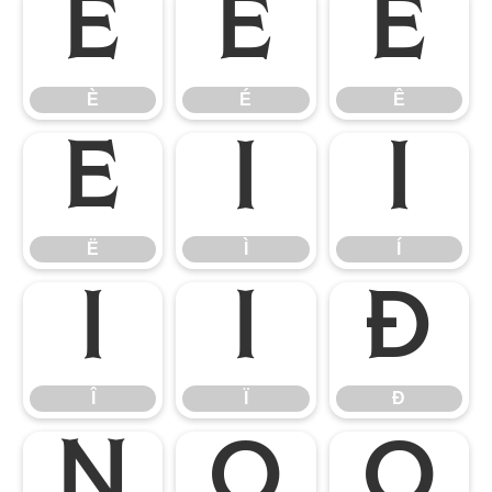
È
É
Ê
È
É
Ê
Ë
Ì
Í
Ë
Ì
Í
Î
Ï
Ð
Î
Ï
Ð
Ñ
Ò
Ó