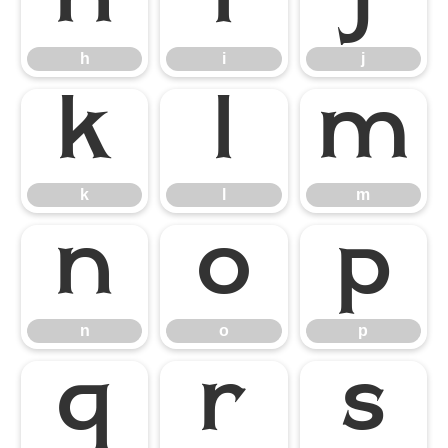
h
i
j
h
i
j
k
l
m
k
l
m
n
o
p
n
o
p
q
r
s