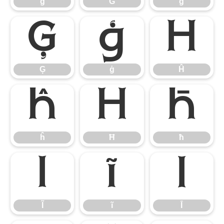
ğ
Ġ
ġ
Ģ
ģ
Ĥ
Ģ
ģ
Ĥ
ĥ
Ħ
ħ
ĥ
Ħ
ħ
Ĩ
ĩ
Ī
Ĩ
ĩ
Ī