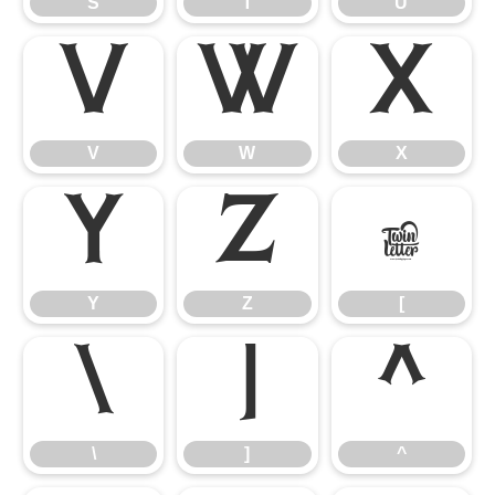
S
T
U
V
W
X
V
W
X
Y
Z
[
Y
Z
[
\
]
^
\
]
^