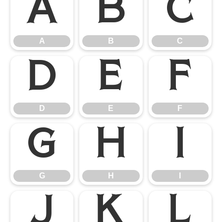
A
B
C
A
B
C
D
E
F
D
E
F
G
H
I
G
H
I
J
K
L