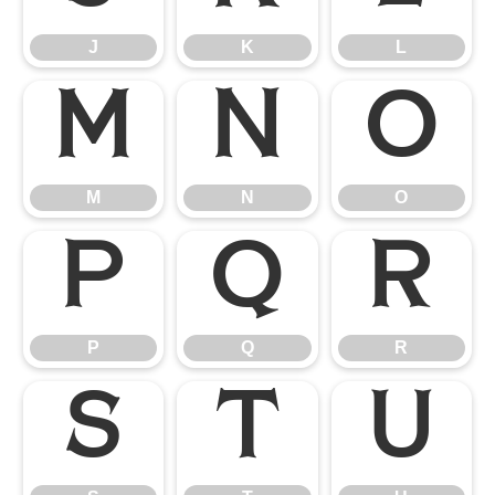
J
K
L
M
N
O
M
N
O
P
Q
R
P
Q
R
S
T
U