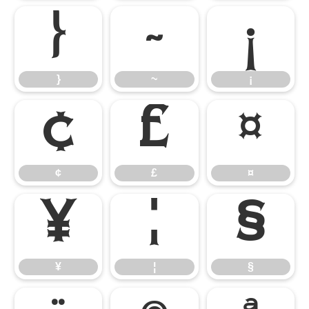
}
~
¡
}
~
¡
¢
£
¤
¢
£
¤
¥
¦
§
¥
¦
§