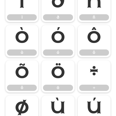
ï
ð
ñ
ï
ð
ñ
ò
ó
ô
ò
ó
ô
õ
ö
÷
õ
ö
÷
ø
ù
ú