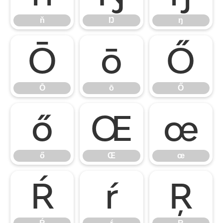
ň
Ŋ
ŋ
Ō
ō
Ő
Ō
ō
Ő
ő
Œ
œ
ő
Œ
œ
Ŕ
ŕ
Ŗ