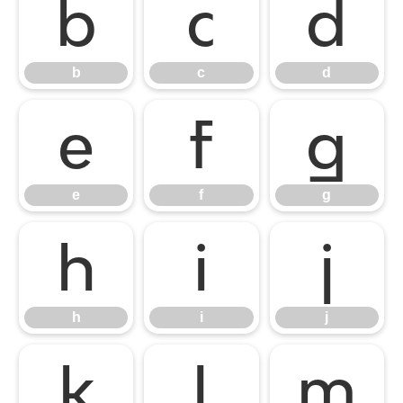
b
c
d
b
c
d
e
f
g
e
f
g
h
i
j
h
i
j
k
l
m