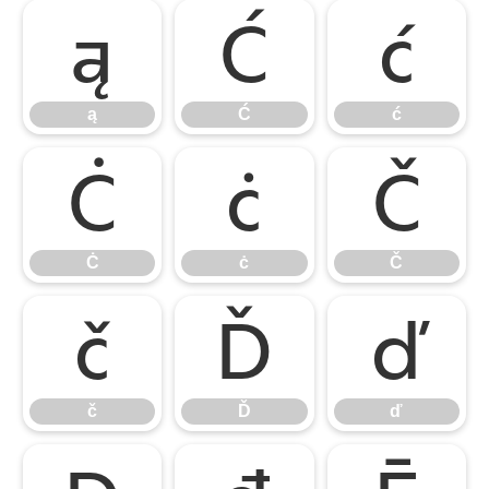
ą
Ć
ć
ą
Ć
ć
Ċ
ċ
Č
Ċ
ċ
Č
č
Ď
ď
č
Ď
ď