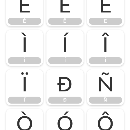
É
Ê
Ë
É
Ê
Ë
Ì
Í
Î
Ì
Í
Î
Ï
Ð
Ñ
Ï
Ð
Ñ
Ò
Ó
Ô