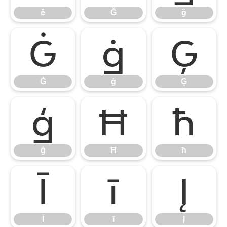
ě
Ğ
ğ
Ġ
ġ
Ģ
Ġ
ġ
Ģ
ģ
Ħ
ħ
ģ
Ħ
ħ
Ī
ī
Į
Ī
ī
Į