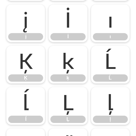
į
İ
ı
į
İ
ı
Ķ
ķ
Ĺ
Ķ
ķ
Ĺ
ĺ
Ļ
ļ
ĺ
Ļ
ļ