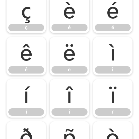
ç
è
é
ç
è
é
ê
ë
ì
ê
ë
ì
í
î
ï
í
î
ï
ð
ñ
ò