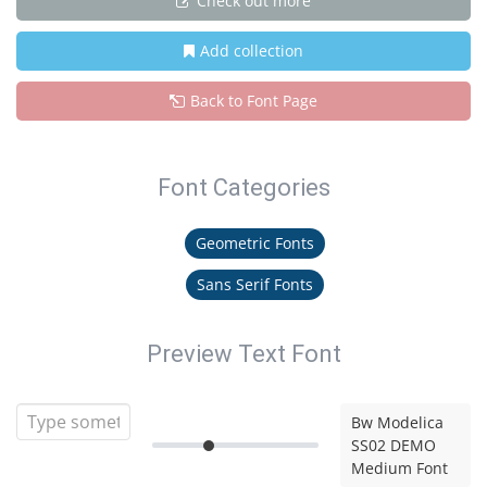
Check out more
Add collection
Back to Font Page
Font Categories
Geometric Fonts
Sans Serif Fonts
Preview Text Font
Bw Modelica
SS02 DEMO
Medium Font