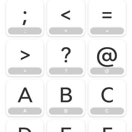
;
<
=
;
<
=
>
?
@
>
?
@
A
B
C
A
B
C