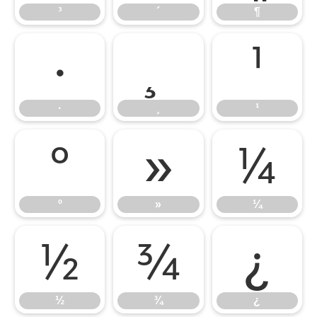
³
´
¶
·
¸
¹
·
¸
¹
º
»
¼
º
»
¼
½
¾
¿
½
¾
¿