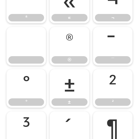
ª
«
¬
ª
«
¬
®
¯
®
¯
°
±
²
°
±
²
³
´
¶