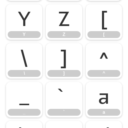
Y
Z
[
Y
Z
[
\
]
^
\
]
^
_
`
a
_
`
a