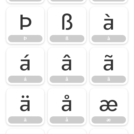
Þ
ß
à
Þ
ß
à
á
â
ã
á
â
ã
ä
å
æ
ä
å
æ