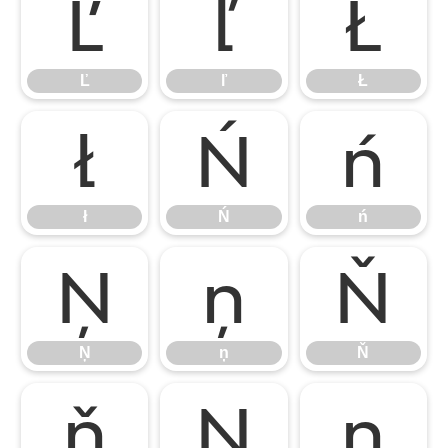
Ľ
ľ
Ł
Ľ
ľ
Ł
ł
Ń
ń
ł
Ń
ń
Ņ
ņ
Ň
Ņ
ņ
Ň
ň
Ŋ
ŋ