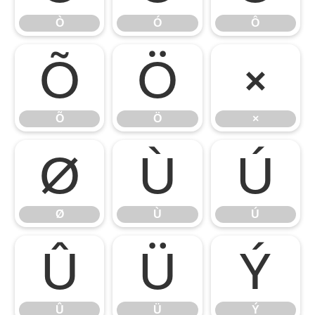
Ò
Ó
Ô
Õ
Ö
×
Õ
Ö
×
Ø
Ù
Ú
Ø
Ù
Ú
Û
Ü
Ý
Û
Ü
Ý