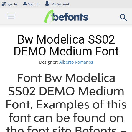
Skip
🔐
👤
Sign In
Sign Up
My Account
to
content
Bw Modelica SS02
DEMO Medium Font
Designer:
Alberto Romanos
Font Bw Modelica
SS02 DEMO Medium
Font. Examples of this
font can be found on
the font site Befonts –