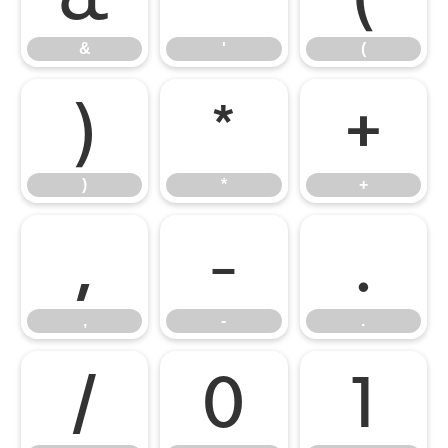
&
'
(
)
*
+
)
*
+
,
-
.
,
-
.
/
0
1