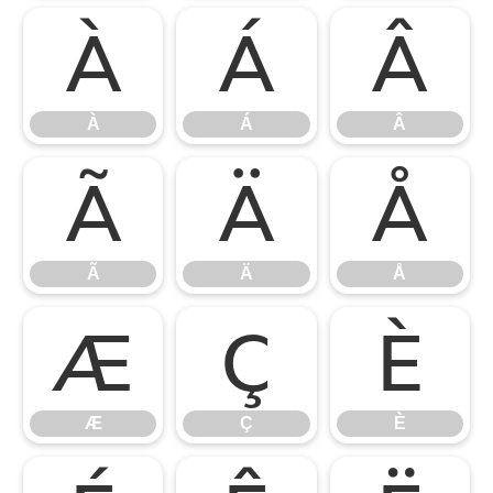
À
Á
Â
À
Á
Â
Ã
Ä
Å
Ã
Ä
Å
Æ
Ç
È
Æ
Ç
È