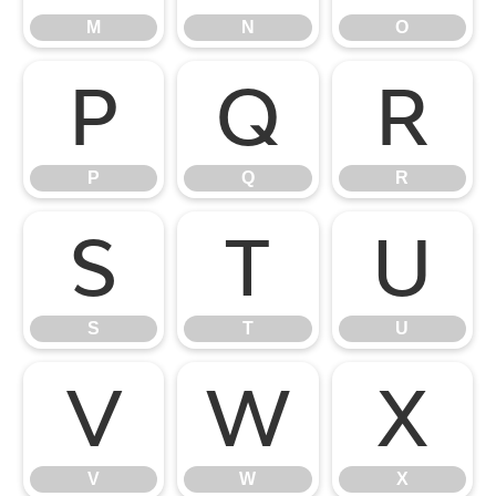
M
N
O
P
Q
R
P
Q
R
S
T
U
S
T
U
V
W
X
V
W
X