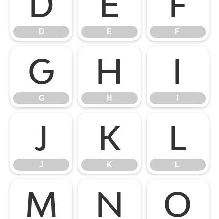
D
E
F
D
E
F
G
H
I
G
H
I
J
K
L
J
K
L
M
N
O