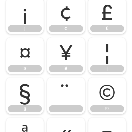
¡
¢
£
¡
¢
£
¤
¥
¦
¤
¥
¦
§
¨
©
§
¨
©