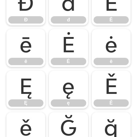
Đ
đ
Ē
Đ
đ
Ē
ē
Ė
ė
ē
Ė
ė
Ę
ę
Ě
Ę
ę
Ě
ě
Ğ
ğ