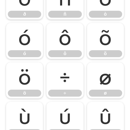
ð
ñ
ò
ó
ô
õ
ó
ô
õ
ö
÷
ø
ö
÷
ø
ù
ú
û