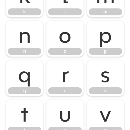
k
l
m
n
o
p
n
o
p
q
r
s
q
r
s
t
u
v