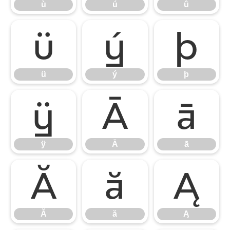
ù
ú
û
ü
ý
þ
ü
ý
þ
ÿ
Ā
ā
ÿ
Ā
ā
Ă
ă
Ą
Ă
ă
Ą