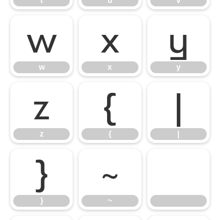
t
u
v
w
x
y
w
x
y
z
{
|
z
{
|
}
~
}
~