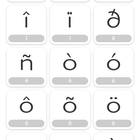
î
ï
ð
î
ï
ð
ñ
ò
ó
ñ
ò
ó
ô
õ
ö
ô
õ
ö