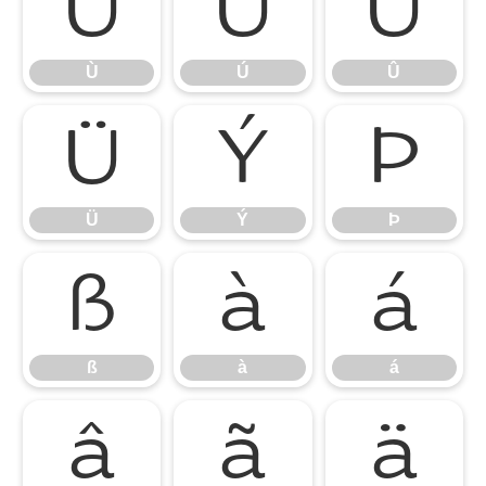
Ù
Ú
Û
Ù
Ú
Û
Ü
Ý
Þ
Ü
Ý
Þ
ß
à
á
ß
à
á
â
ã
ä