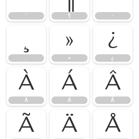
´
¶
·
¸
»
¿
¸
»
¿
À
Á
Â
À
Á
Â
Ã
Ä
Å