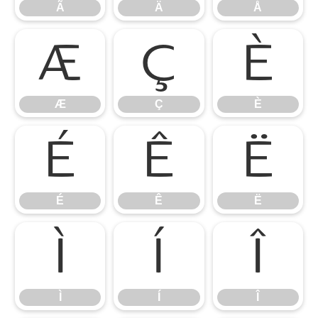
Ã
Ä
Å
Æ
Ç
È
Æ
Ç
È
É
Ê
Ë
É
Ê
Ë
Ì
Í
Î
Ì
Í
Î