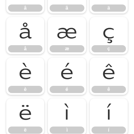
â
ã
ä
å
æ
ç
å
æ
ç
è
é
ê
è
é
ê
ë
ì
í
ë
ì
í