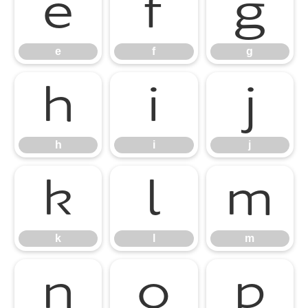
e
f
g
e
f
g
h
i
j
h
i
j
k
l
m
k
l
m
n
o
p