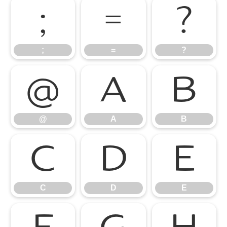
;
=
?
;
=
?
@
A
B
@
A
B
C
D
E
C
D
E