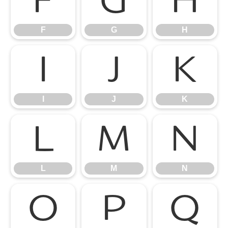
F
G
H
F
G
H
I
J
K
I
J
K
L
M
N
L
M
N
O
P
Q