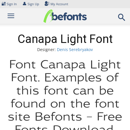
Skip
🔐
👤
Sign In
Sign Up
My Account
to
content
Canapa Light Font
Designer:
Denis Serebryakov
Font Canapa Light
Font. Examples of
this font can be
found on the font
site Befonts – Free