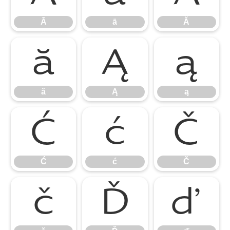
Ā
ā
Ă
ă
Ą
ą
ă
Ą
ą
Ć
ć
Č
Ć
ć
Č
č
Ď
ď