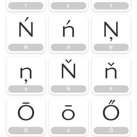
ľ
Ł
ł
Ń
ń
Ņ
Ń
ń
Ņ
ņ
Ň
ň
ņ
Ň
ň
Ō
ō
Ő
Ō
ō
Ő