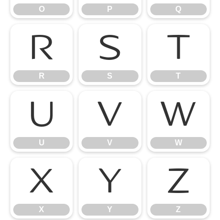
O
P
Q
R
S
T
R
S
T
U
V
W
U
V
W
X
Y
Z
X
Y
Z