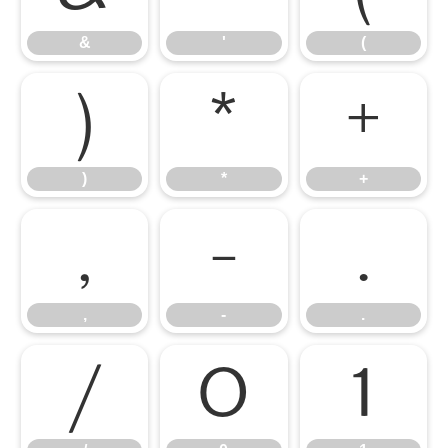
&
'
(
)
*
+
)
*
+
,
-
.
,
-
.
/
0
1