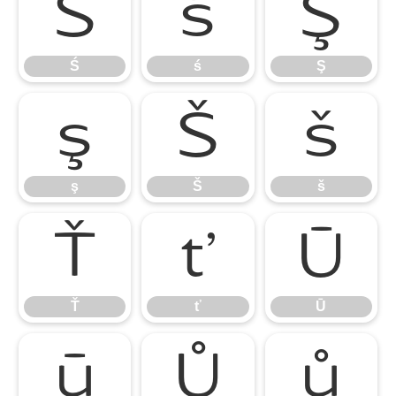
Ś
ś
Ş
Ś
ś
Ş
ş
Š
š
ş
Š
š
Ť
ť
Ū
Ť
ť
Ū
ū
Ů
ů