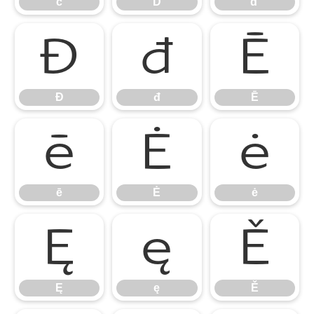
č
Ď
ď
Đ
đ
Ē
Đ
đ
Ē
ē
Ė
ė
ē
Ė
ė
Ę
ę
Ě
Ę
ę
Ě