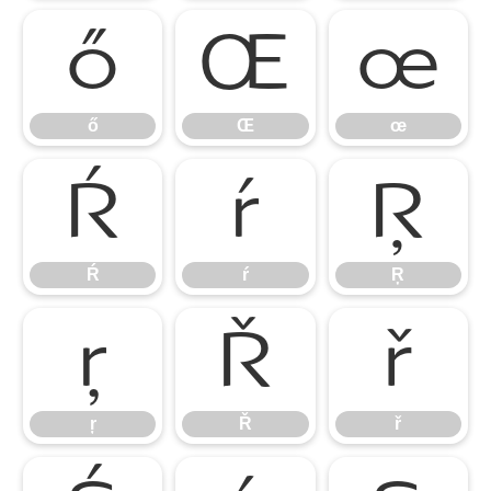
ő
Œ
œ
ő
Œ
œ
Ŕ
ŕ
Ŗ
Ŕ
ŕ
Ŗ
ŗ
Ř
ř
ŗ
Ř
ř