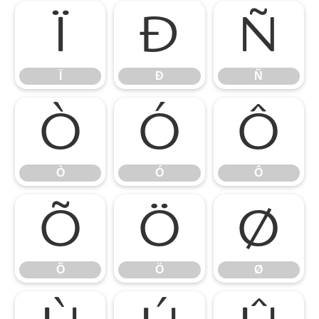
Ï
Ð
Ñ
Ï
Ð
Ñ
Ò
Ó
Ô
Ò
Ó
Ô
Õ
Ö
Ø
Õ
Ö
Ø