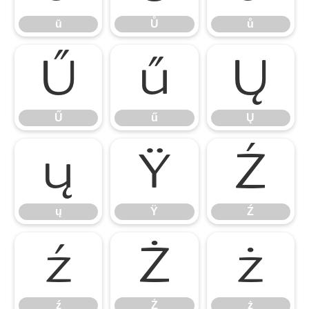
ū
Ů
ů
Ű
ű
Ų
Ű
ű
Ų
ų
Ÿ
Ź
ų
Ÿ
Ź
ź
Ż
ż
ź
Ż
ż