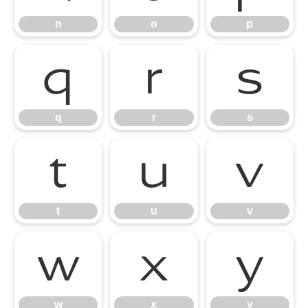
n
o
p
q
r
s
q
r
s
t
u
v
t
u
v
w
x
y
w
x
y