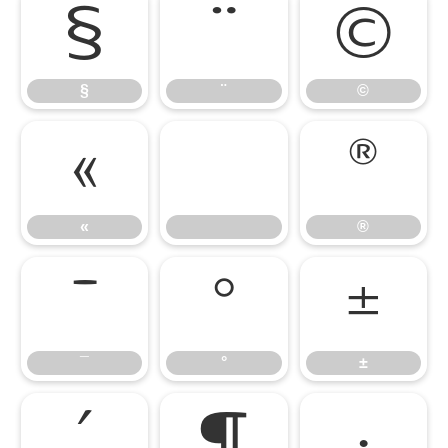
§
¨
©
§
¨
©
«
®
«
®
¯
°
±
¯
°
±
´
¶
·