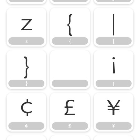
z
{
|
z
{
|
}
¡
}
¡
¢
£
¥
¢
£
¥