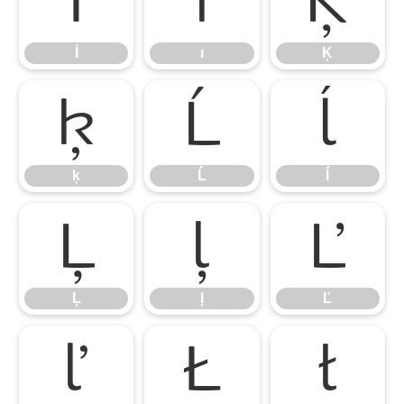
İ
ı
Ķ
İ
ı
Ķ
ķ
Ĺ
ĺ
ķ
Ĺ
ĺ
Ļ
ļ
Ľ
Ļ
ļ
Ľ
ľ
Ł
ł