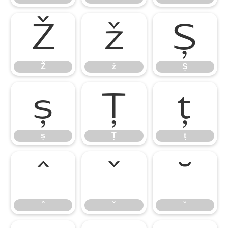
Ž
ž
Ș
Ž
ž
Ș
ș
Ț
ț
ș
Ț
ț
ˆ
ˇ
˘
ˆ
ˇ
˘