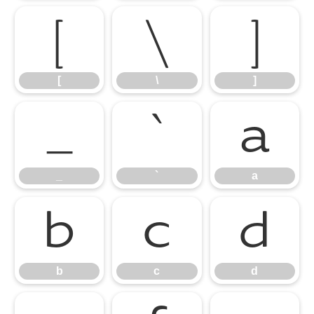
[
\
]
[
\
]
_
`
a
_
`
a
b
c
d
b
c
d