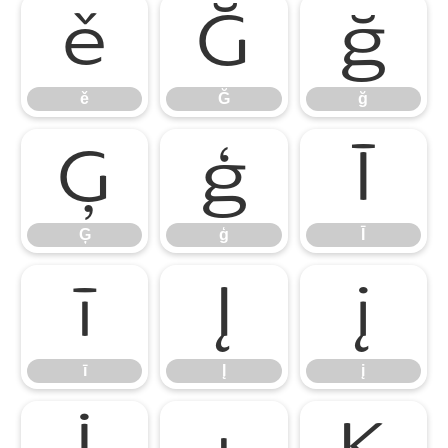
ě
Ğ
ğ
ě
Ğ
ğ
Ģ
ģ
Ī
Ģ
ģ
Ī
ī
Į
į
ī
Į
į