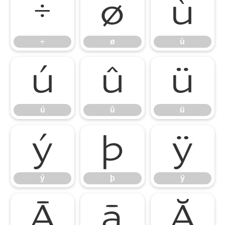
÷
ø
ù
÷
ø
ù
ú
û
ü
ú
û
ü
ý
þ
ÿ
ý
þ
ÿ
Ā
ā
Ă