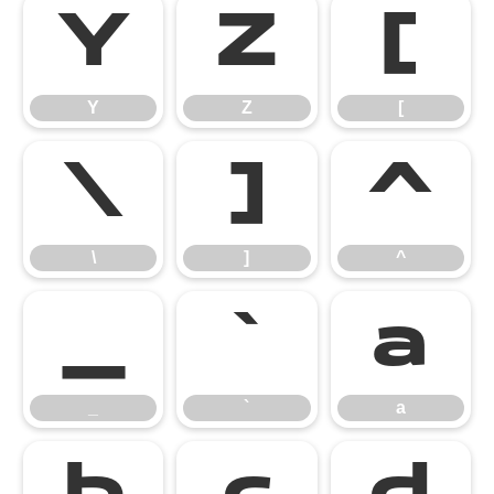
Y
Z
[
Y
Z
[
\
]
^
\
]
^
_
`
a
_
`
a