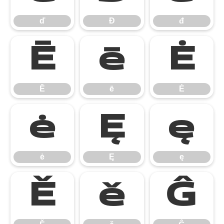
ď
Đ
đ
Ē
ē
Ė
Ē
ē
Ė
ė
Ę
ę
ė
Ę
ę
Ě
ě
Ĝ