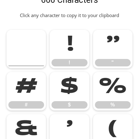
666 Characters
Click any character to copy it to your clipboard
!
"
!
"
#
$
%
#
$
%
&
'
(