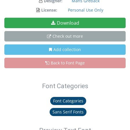
Designer:
Mans Greback
License:
Personal Use Only
Download
Check out more
Add collection
Back to Font Page
Font Categories
Font Categories
Sans Serif Fonts