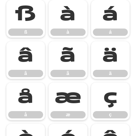
ß
à
á
ß
à
á
â
ã
ä
â
ã
ä
å
æ
ç
å
æ
ç