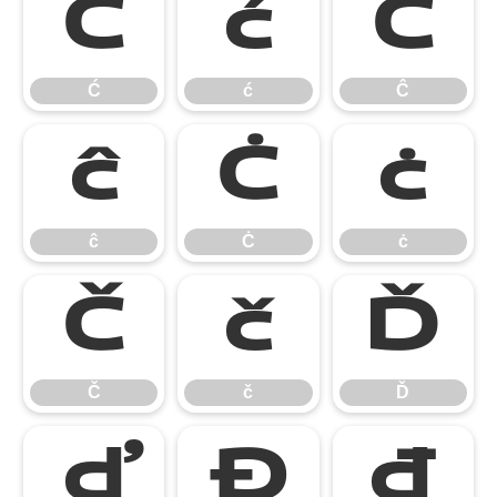
Ć
ć
Ĉ
Ć
ć
Ĉ
ĉ
Ċ
ċ
ĉ
Ċ
ċ
Č
č
Ď
Č
č
Ď
ď
Đ
đ