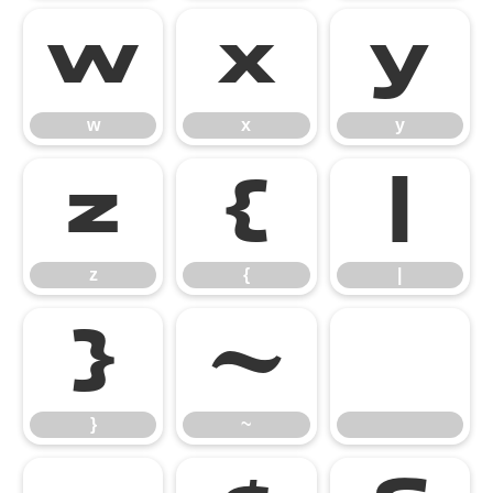
w
x
y
w
x
y
z
{
|
z
{
|
}
~
}
~