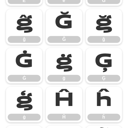
Ě
ě
Ĝ
ĝ
Ğ
ğ
ĝ
Ğ
ğ
Ġ
ġ
Ģ
Ġ
ġ
Ģ
ģ
Ĥ
ĥ
ģ
Ĥ
ĥ