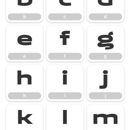
b
c
d
b
c
d
e
f
g
e
f
g
h
i
j
h
i
j
k
l
m