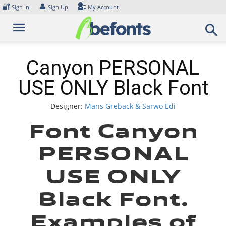
Skip
🔐
👤
Sign In
Sign Up
My Account
to
content
Canyon PERSONAL
USE ONLY Black Font
Designer:
Mans Greback & Sarwo Edi
Font Canyon
PERSONAL
USE ONLY
Black Font.
Examples of