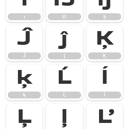
ı
Ĳ
ĳ
ı
Ĳ
ĳ
Ĵ
ĵ
Ķ
Ĵ
ĵ
Ķ
ķ
Ĺ
ĺ
ķ
Ĺ
ĺ
Ļ
ļ
Ľ