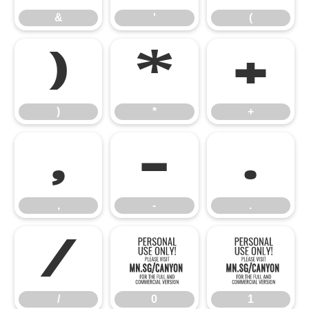
&
'
(
)
*
+
)
*
+
,
-
.
,
-
.
/
0
1
/
0
1