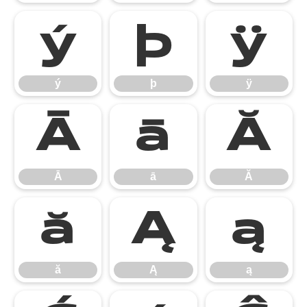
ý
þ
ÿ
ý
þ
ÿ
Ā
ā
Ă
Ā
ā
Ă
ă
Ą
ą
ă
Ą
ą