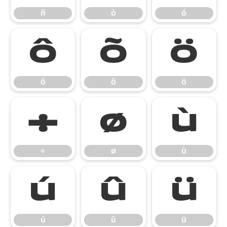
ñ
ò
ó
ô
õ
ö
ô
õ
ö
÷
ø
ù
÷
ø
ù
ú
û
ü
ú
û
ü