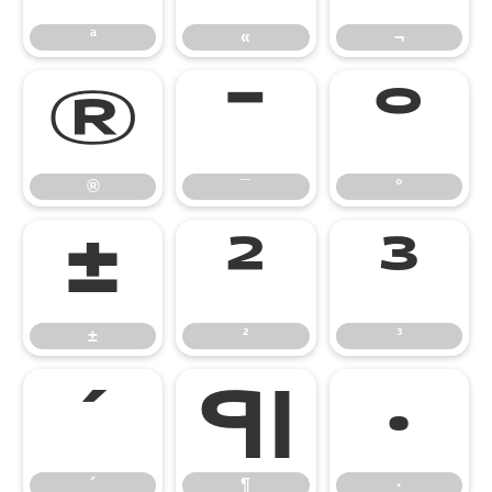
ª
«
¬
®
¯
°
®
¯
°
±
²
³
±
²
³
´
¶
·
´
¶
·