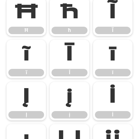
Ħ
ħ
Ĩ
Ħ
ħ
Ĩ
ĩ
Ī
ī
ĩ
Ī
ī
Į
į
İ
Į
į
İ