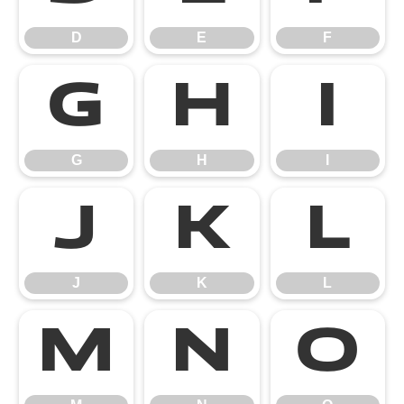
D
E
F
G
H
I
G
H
I
J
K
L
J
K
L
M
N
O