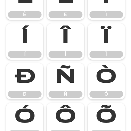
Ê
Ë
Ì
Í
Î
Ï
Í
Î
Ï
Ð
Ñ
Ò
Ð
Ñ
Ò
Ó
Ô
Õ