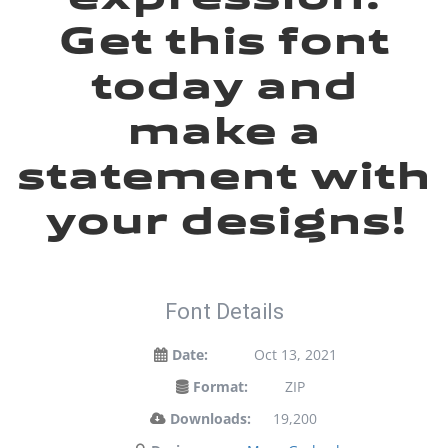
Get this font
today and
make a
statement with
your designs!
Font Details
Date:
Oct 13, 2021
Format:
ZIP
Downloads:
19,200