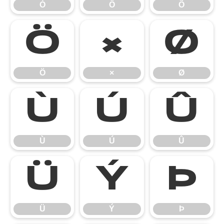
Ó
Ô
Õ
Ö
×
Ø
Ö
×
Ø
Ù
Ú
Û
Ù
Ú
Û
Ü
Ý
Þ
Ü
Ý
Þ