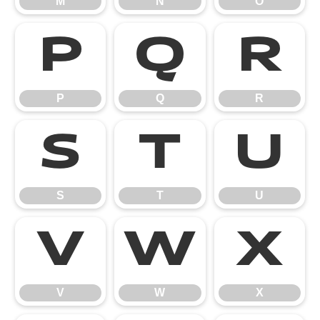
M
N
O
P
Q
R
P
Q
R
S
T
U
S
T
U
V
W
X
V
W
X