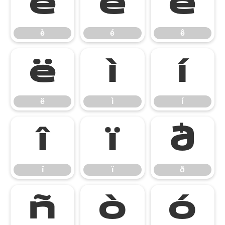
è
é
ê
è
é
ê
ë
ì
í
ë
ì
í
î
ï
ð
î
ï
ð
ñ
ò
ó