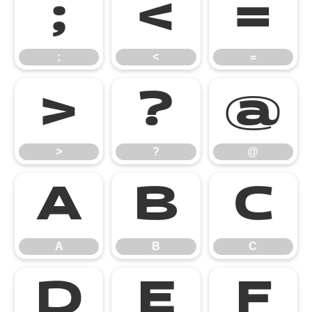
;
<
=
;
<
=
>
?
@
>
?
@
A
B
C
A
B
C
D
E
F