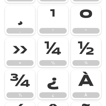
¸
¹
º
¸
¹
º
»
¼
½
»
¼
½
¾
¿
À
¾
¿
À