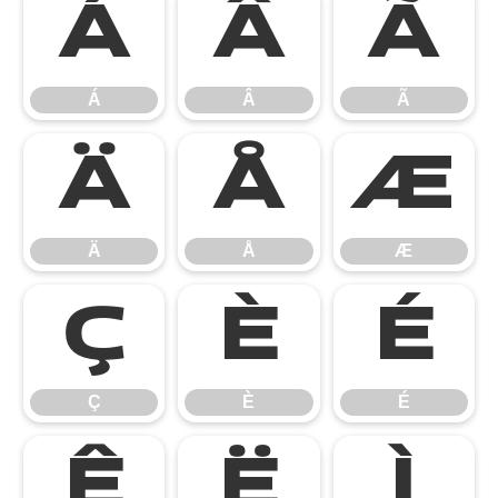
Á
Â
Ã
Á
Â
Ã
Ä
Å
Æ
Ä
Å
Æ
Ç
È
É
Ç
È
É
Ê
Ë
Ì