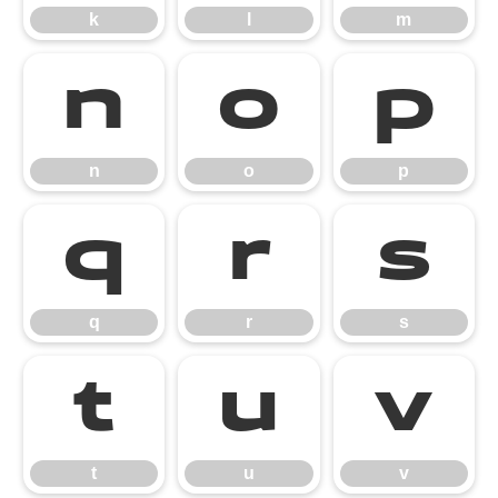
k
l
m
n
o
p
n
o
p
q
r
s
q
r
s
t
u
v
t
u
v