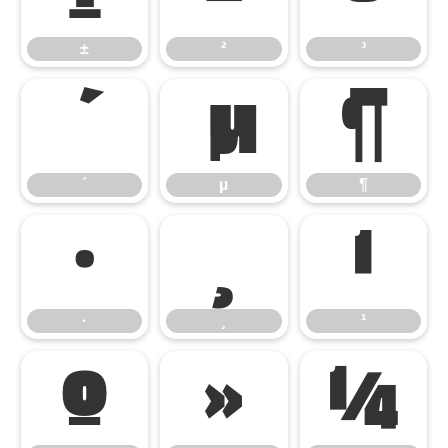
±
²
³
´
µ
¶
´
µ
¶
·
¸
¹
·
¸
¹
º
»
¼