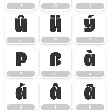
Ø
Ù
Ú
Û
Ü
Ý
Û
Ü
Ý
Þ
ß
à
Þ
ß
à
á
â
ã
á
â
ã