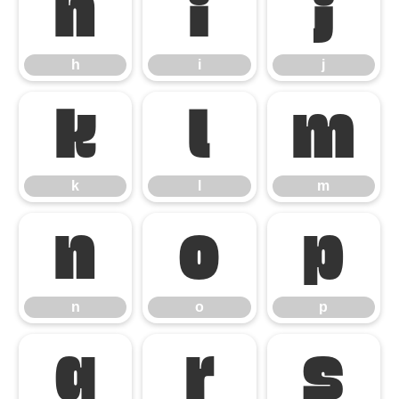
h
i
j
h
i
j
k
l
m
k
l
m
n
o
p
n
o
p
q
r
s