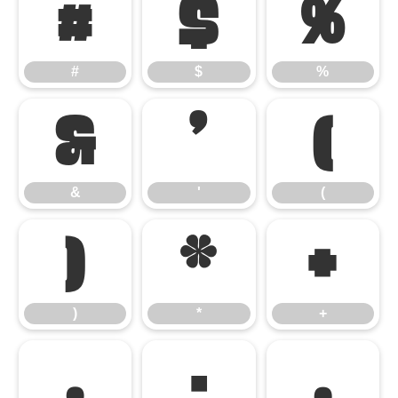
#
$
%
#
$
%
&
'
(
&
'
(
)
*
+
)
*
+
,
-
.