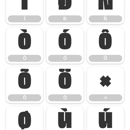
Ï
Ð
Ñ
Ï
Ð
Ñ
Ò
Ó
Ô
Ò
Ó
Ô
Õ
Ö
×
Õ
Ö
×
Ø
Ù
Ú