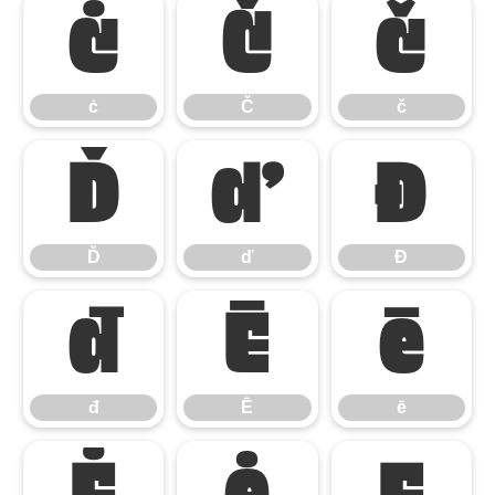
ċ
Č
č
ċ
Č
č
Ď
ď
Đ
Ď
ď
Đ
đ
Ē
ē
đ
Ē
ē