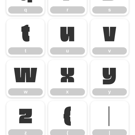
q
r
s
t
u
v
t
u
v
w
x
y
w
x
y
z
{
|
z
{
|