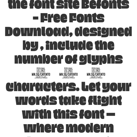
the font site Befonts
– Free Fonts
Download, designed
by , include the
number of glyphs
836
characters. Let your
words take flight
with this font —
where modern