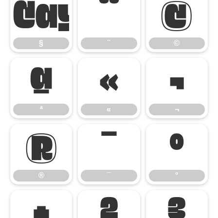
§
¨
©
§
¨
©
ª
«
¬
ª
«
¬
®
¯
°
®
¯
°
±
²
³