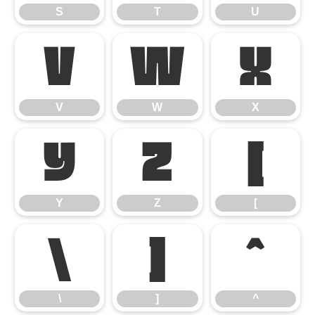
S
T
U
V
W
X
V
W
X
Y
Z
[
Y
Z
[
\
]
^
\
]
^