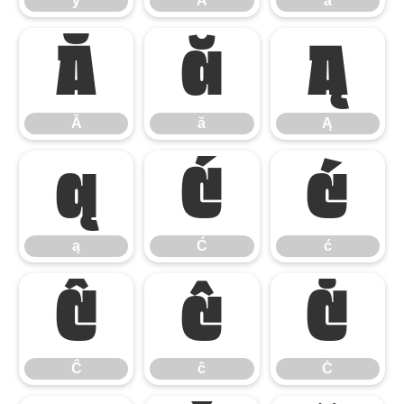
ÿ
Ā
ā
Ă
ă
Ą
Ă
ă
Ą
ą
Ć
ć
ą
Ć
ć
Ĉ
ĉ
Ċ
Ĉ
ĉ
Ċ