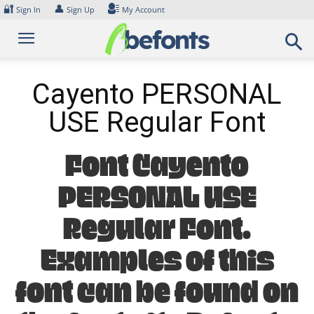
Skip
🔐
👤
Sign In
Sign Up
My Account
to
content
Cayento PERSONAL
USE Regular Font
Font Cayento
PERSONAL USE
Regular Font.
Examples of this
font can be found on