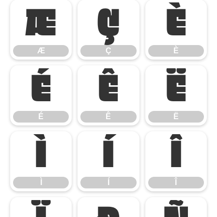
Æ
Ç
È
Æ
Ç
È
É
Ê
Ë
É
Ê
Ë
Ì
Í
Î
Ì
Í
Î