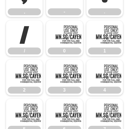
,
-
.
/
0
/
0
1
2
3
2
3
4
5
6