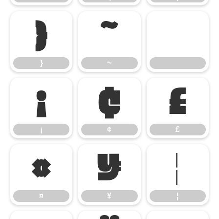
}
~
}
~
¡
¢
£
¡
¢
£
¤
¥
¦
¤
¥
¦