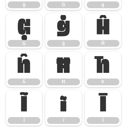
ğ
Ġ
ġ
Ģ
ģ
Ĥ
Ģ
ģ
Ĥ
ĥ
Ħ
ħ
ĥ
Ħ
ħ
Ĩ
ĩ
Ī
Ĩ
ĩ
Ī