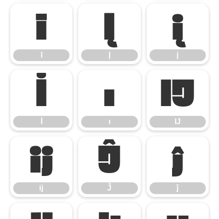
ī
Į
į
ī
Į
į
İ
ı
Ĳ
İ
ı
Ĳ
ĳ
Ĵ
ĵ
ĳ
Ĵ
ĵ