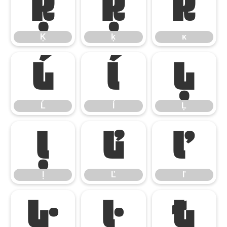
Ķ
ķ
ĸ
Ķ
ķ
ĸ
Ĺ
ĺ
Ļ
Ĺ
ĺ
Ļ
ļ
Ľ
ľ
ļ
Ľ
ľ
Ŀ
ŀ
Ł