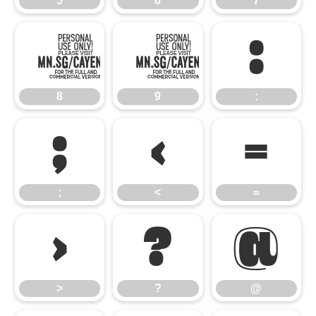
5
6
7
8
9
:
8
9
:
;
<
=
;
<
=
>
?
@
>
?
@