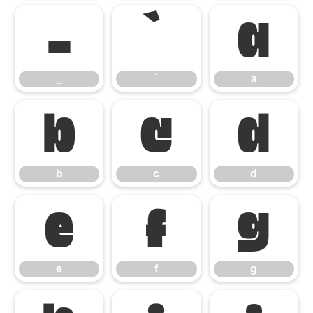
_
`
a
_
`
a
b
c
d
b
c
d
e
f
g
e
f
g