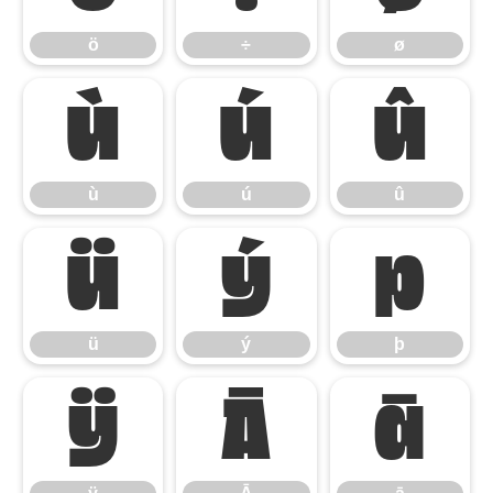
ö
÷
ø
ù
ú
û
ù
ú
û
ü
ý
þ
ü
ý
þ
ÿ
Ā
ā