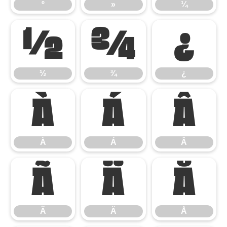
º
»
¼
½
¾
¿
½
¾
¿
À
Á
Â
À
Á
Â
Ã
Ä
Å
Ã
Ä
Å