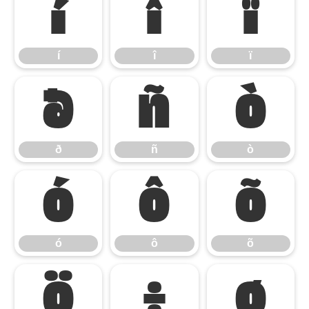
í
î
ï
í
î
ï
ð
ñ
ò
ð
ñ
ò
ó
ô
õ
ó
ô
õ
ö
÷
ø