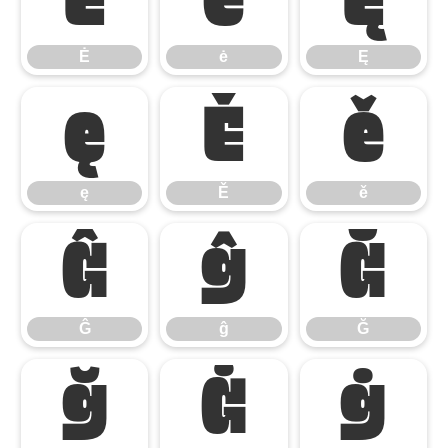
Ė
ė
Ę
Ė
ė
Ę
ę
Ě
ě
ę
Ě
ě
Ĝ
ĝ
Ğ
Ĝ
ĝ
Ğ
ğ
Ġ
ġ