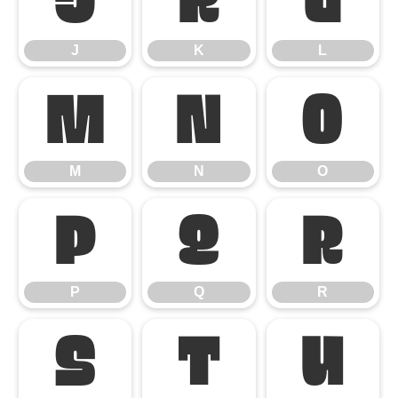
J
K
L
J
K
L
M
N
O
M
N
O
P
Q
R
P
Q
R
S
T
U