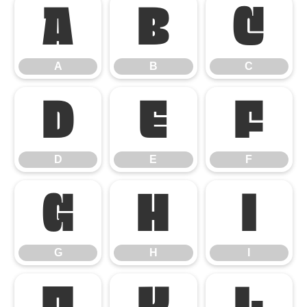
A
B
C
A
B
C
D
E
F
D
E
F
G
H
I
G
H
I