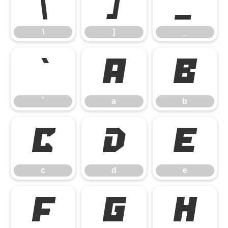
\
]
_
\
]
_
`
a
b
`
a
b
c
d
e
c
d
e
f
g
h