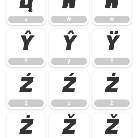
ų
Ŵ
ŵ
ų
Ŵ
ŵ
Ŷ
ŷ
Ÿ
Ŷ
ŷ
Ÿ
Ź
ź
Ż
Ź
ź
Ż
ż
Ž
ž