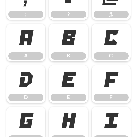
;
?
@
A
B
C
A
B
C
D
E
F
D
E
F
G
H
I