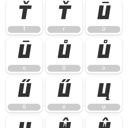
Ť
ť
Ū
Ť
ť
Ū
ū
Ů
ů
ū
Ů
ů
Ű
ű
Ų
Ű
ű
Ų