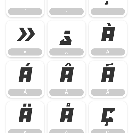
´
·
¸
»
¿
À
»
¿
À
Á
Â
Ã
Á
Â
Ã
Ä
Å
Ç
Ä
Å
Ç