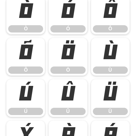
Ò
Ó
Ô
Ò
Ó
Ô
Õ
Ö
Ù
Õ
Ö
Ù
Ú
Û
Ü
Ú
Û
Ü
Ý
à
á