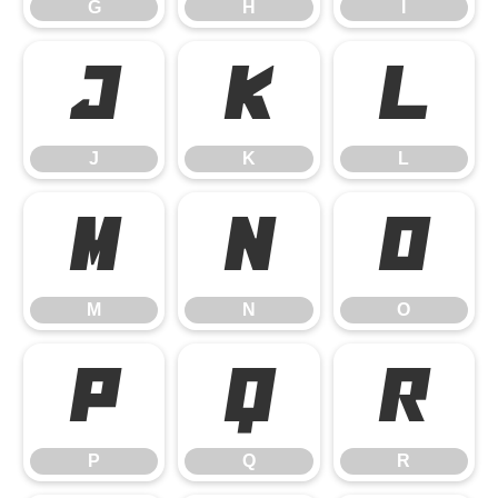
G
H
I
J
K
L
J
K
L
M
N
O
M
N
O
P
Q
R
P
Q
R