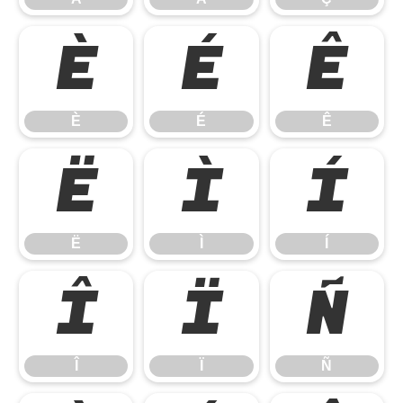
È
É
Ê
È
É
Ê
Ë
Ì
Í
Ë
Ì
Í
Î
Ï
Ñ
Î
Ï
Ñ