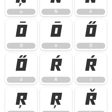
ņ
Ň
ň
Ō
ō
Ő
Ō
ō
Ő
ő
Ŕ
ŕ
ő
Ŕ
ŕ
Ŗ
ŗ
Ř