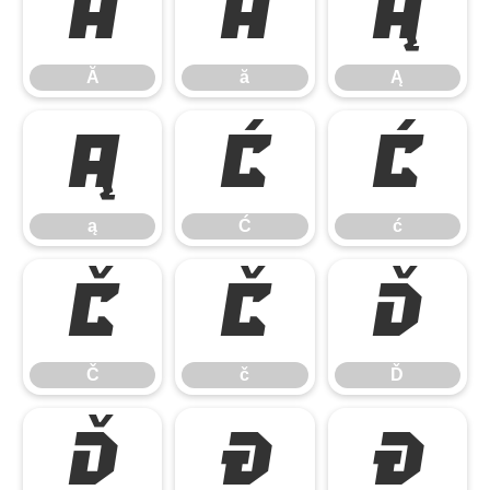
Ă
ă
Ą
Ă
ă
Ą
ą
Ć
ć
ą
Ć
ć
Č
č
Ď
Č
č
Ď
ď
Đ
đ