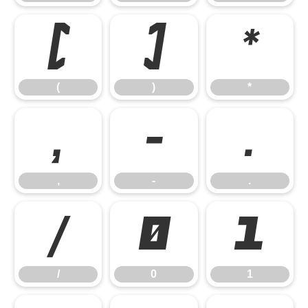
(
)
*
(
)
*
,
-
.
,
-
.
/
0
1
/
0
1