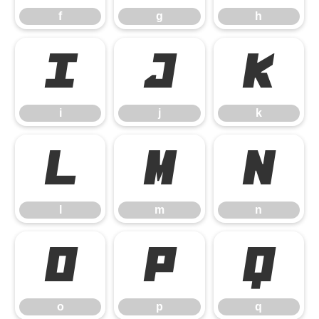
f
g
h
i
j
k
i
j
k
l
m
n
l
m
n
o
p
q
o
p
q