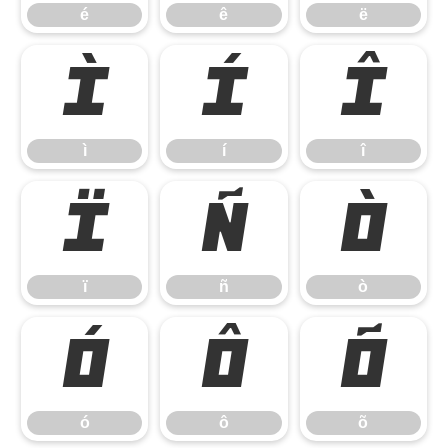
é
ê
ë
ì
í
î
ì
í
î
ï
ñ
ò
ï
ñ
ò
ó
ô
õ
ó
ô
õ