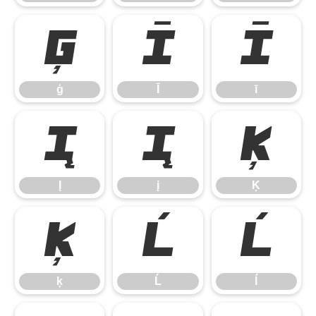
ģ
Ī
ī
ģ
Ī
ī
Į
į
Ķ
Į
į
Ķ
ķ
Ĺ
ĺ
ķ
Ĺ
ĺ