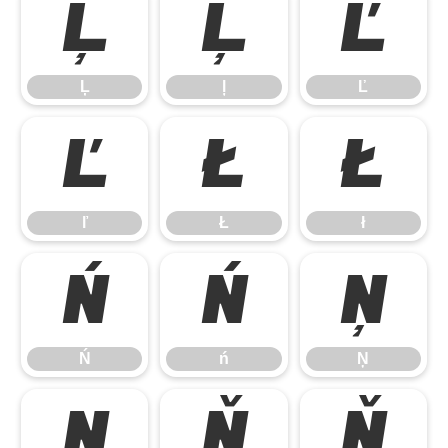
Ļ
ļ
Ľ
Ļ
ļ
Ľ
ľ
Ł
ł
ľ
Ł
ł
Ń
ń
Ņ
Ń
ń
Ņ
ņ
Ň
ň