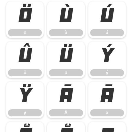
ö
ù
ú
ö
ù
ú
û
ü
ý
û
ü
ý
ÿ
Ā
ā
ÿ
Ā
ā