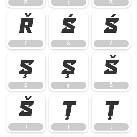
Ŗ
ŗ
Ř
ř
Ś
ś
ř
Ś
ś
Ş
ş
Š
Ş
ş
Š
š
Ţ
ţ
š
Ţ
ţ