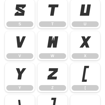
S
T
U
S
T
U
V
W
X
V
W
X
Y
Z
[
Y
Z
[