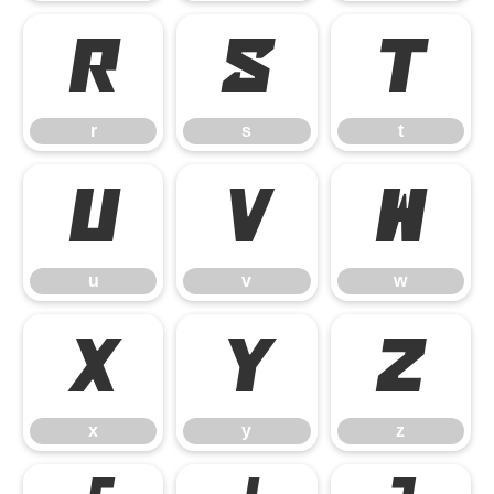
r
s
t
r
s
t
u
v
w
u
v
w
x
y
z
x
y
z