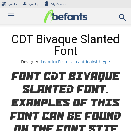
Skip
🔐
👤
Sign In
Sign Up
My Account
to
content
CDT Bivaque Slanted
Font
Designer:
Leandro Ferreira, cantdealwithtype
Font CDT Bivaque
Slanted Font.
Examples of this
font can be found
on the font site