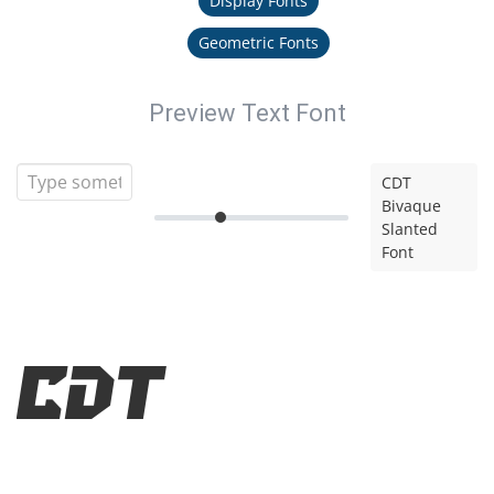
Display Fonts
Geometric Fonts
Preview Text Font
CDT
Bivaque
Slanted
Font
CDT