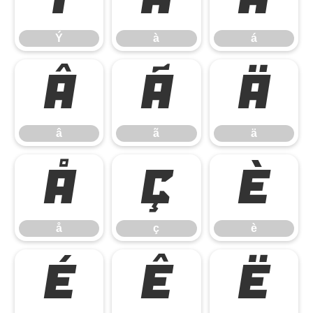
Ý
à
á
â
ã
ä
â
ã
ä
å
ç
è
å
ç
è
é
ê
ë