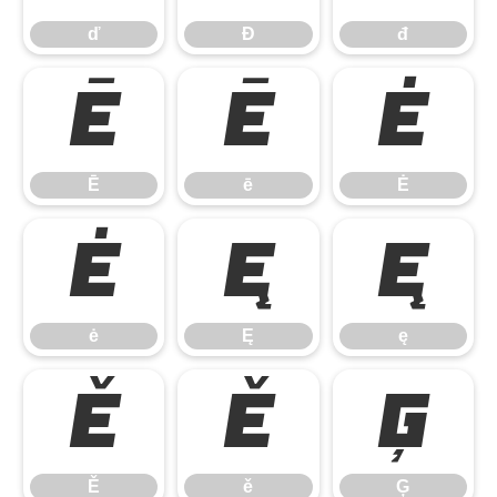
ď
Đ
đ
Ē
ē
Ė
Ē
ē
Ė
ė
Ę
ę
ė
Ę
ę
Ě
ě
Ģ
Ě
ě
Ģ