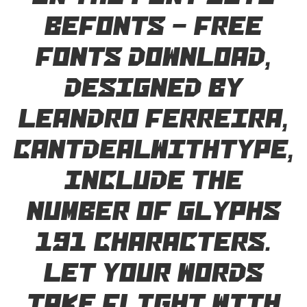
Befonts – Free
Fonts Download,
designed by
Leandro Ferreira,
cantdealwithtype,
include the
number of glyphs
191 characters.
Let your words
take flight with