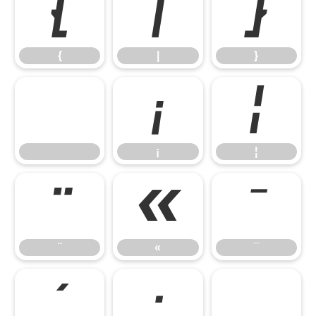
{
|
}
{
|
}
¡
¦
¡
¦
¨
«
¯
¨
«
¯
´
·
¸