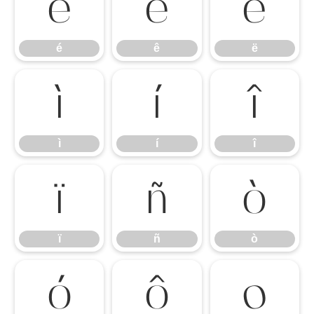
é
ê
ë
é
ê
ë
ì
í
î
ì
í
î
ï
ñ
ò
ï
ñ
ò
ó
ô
õ