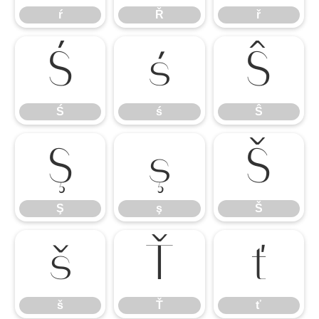
ŕ
Ř
ř
Ś
ś
Ŝ
Ś
ś
Ŝ
Ş
ş
Š
Ş
ş
Š
š
Ť
ť
š
Ť
ť