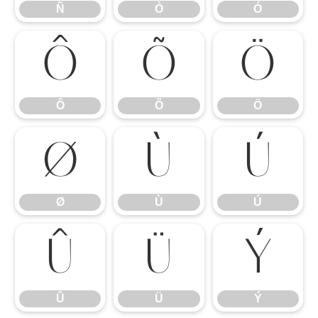
Ñ
Ò
Ó
Ô
Õ
Ö
Ô
Õ
Ö
Ø
Ù
Ú
Ø
Ù
Ú
Û
Ü
Ý
Û
Ü
Ý