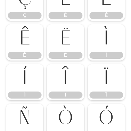
Ç
È
É
Ê
Ë
Ì
Ê
Ë
Ì
Í
Î
Ï
Í
Î
Ï
Ñ
Ò
Ó