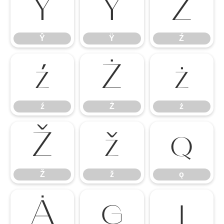
Ŷ
Ÿ
Ź
Ŷ
Ÿ
Ź
ź
Ż
ż
ź
Ż
ż
Ž
ž
ǫ
Ž
ž
ǫ
Ȧ
ɢ
ɪ