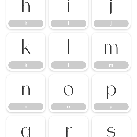
h
i
j
h
i
j
k
l
m
k
l
m
n
o
p
n
o
p
q
r
s