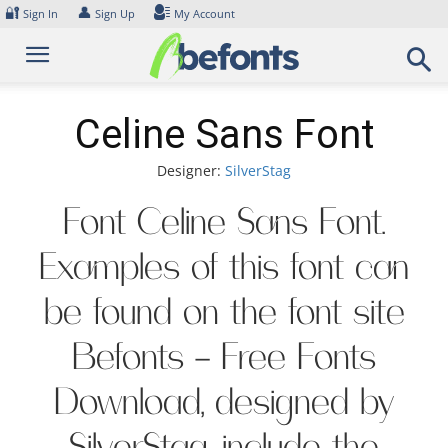
Skip
🔐
👤
Sign In
Sign Up
My Account
to
content
Celine Sans Font
Designer:
SilverStag
Font Celine Sans Font.
Examples of this font can
be found on the font site
Befonts – Free Fonts
Download, designed by