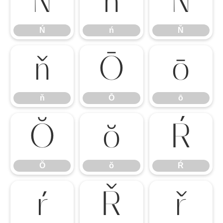
Ń
ń
Ň
Ń
ń
Ň
ň
Ō
ō
ň
Ō
ō
Ŏ
ŏ
Ŕ
Ŏ
ŏ
Ŕ
ŕ
Ř
ř