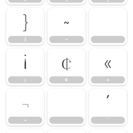
}
~
}
~
¡
¢
«
¡
¢
«
¬
´
¬
´