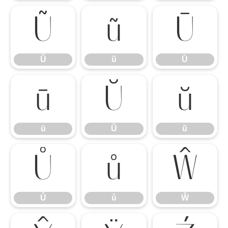
Ũ
ũ
Ū
Ũ
ũ
Ū
ū
Ŭ
ŭ
ū
Ŭ
ŭ
Ů
ů
Ŵ
Ů
ů
Ŵ