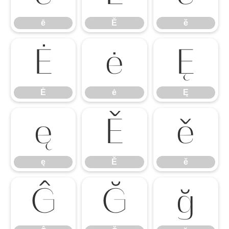
ē
Ĕ
ĕ
Ė
ė
Ę
Ė
ė
Ę
ę
Ě
ě
ę
Ě
ě
Ĝ
Ğ
ğ