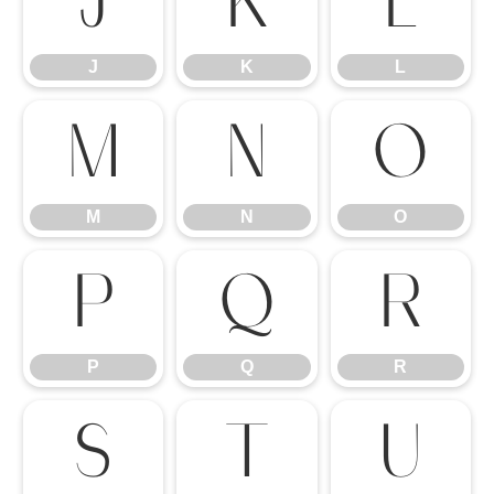
J
K
L
J
K
L
M
N
O
M
N
O
P
Q
R
P
Q
R
S
T
U