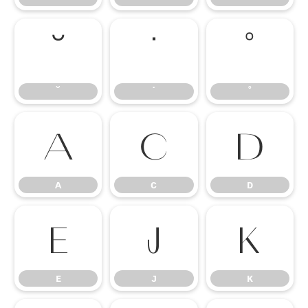
˘
˙
˚
˘
˙
˚
ᴀ
ᴄ
ᴅ
ᴀ
ᴄ
ᴅ
ᴇ
ᴊ
ᴋ
ᴇ
ᴊ
ᴋ