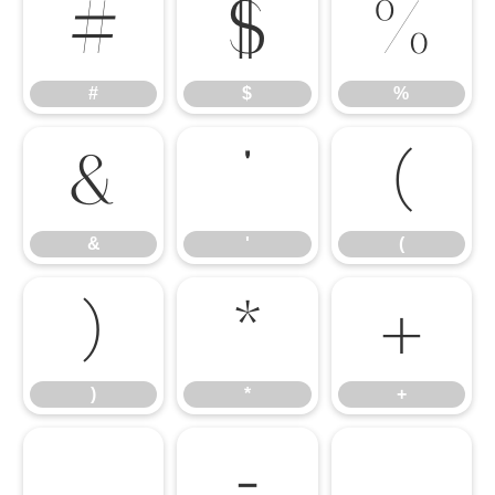
#
$
%
#
$
%
&
'
(
&
'
(
)
*
+
)
*
+
,
-
.