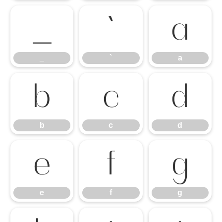
`
a
_
`
a
b
c
d
b
c
d
e
f
g
e
f
g