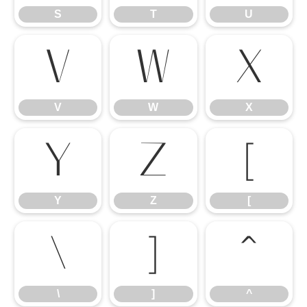
S
T
U
V
W
X
V
W
X
Y
Z
[
Y
Z
[
\
]
^
\
]
^