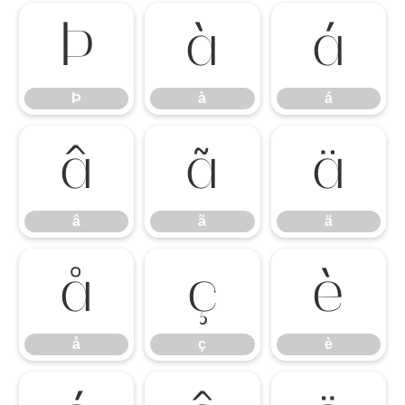
Þ
à
á
Þ
à
á
â
ã
ä
â
ã
ä
å
ç
è
å
ç
è