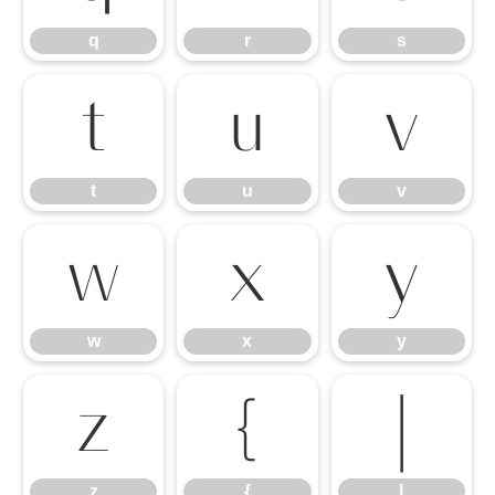
q
r
s
t
u
v
t
u
v
w
x
y
w
x
y
z
{
|
z
{
|