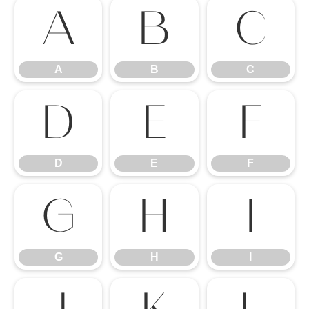
A
B
C
A
B
C
D
E
F
D
E
F
G
H
I
G
H
I