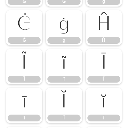
Ĝ
Ğ
ğ
Ġ
ġ
Ĥ
Ġ
ġ
Ĥ
Ĩ
ĩ
Ī
Ĩ
ĩ
Ī
ī
Ĭ
ĭ
ī
Ĭ
ĭ