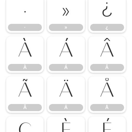
·
»
¿
·
»
¿
À
Á
Â
À
Á
Â
Ã
Ä
Å
Ã
Ä
Å
Ç
È
É