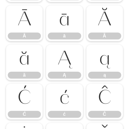
Ā
ā
Ă
Ā
ā
Ă
ă
Ą
ą
ă
Ą
ą
Ć
ć
Ĉ
Ć
ć
Ĉ