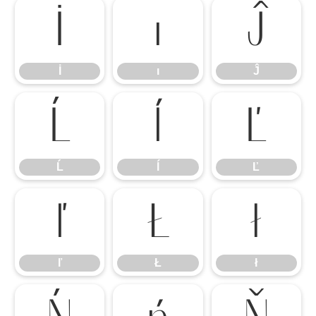
İ
ı
Ĵ
İ
ı
Ĵ
Ĺ
ĺ
Ľ
Ĺ
ĺ
Ľ
ľ
Ł
ł
ľ
Ł
ł