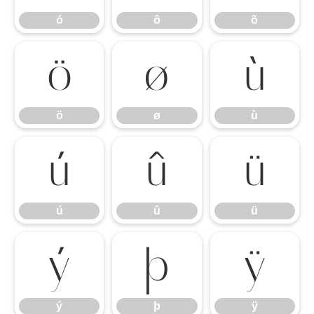
ó
ô
õ
ö
ø
ù
ö
ø
ù
ú
û
ü
ú
û
ü
ý
þ
ÿ
ý
þ
ÿ