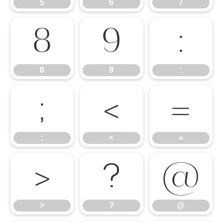
5
6
7
8
9
:
8
9
:
;
<
=
;
<
=
>
?
@
>
?
@