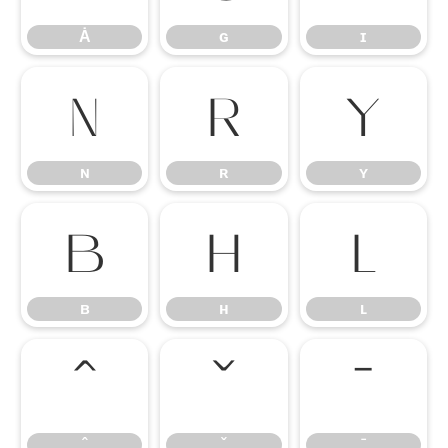
Ȧ
ɢ
ɪ
ɴ
ʀ
ʏ
ɴ
ʀ
ʏ
ʙ
ʜ
ʟ
ʙ
ʜ
ʟ
ˆ
ˇ
ˉ
ˆ
ˇ
ˉ