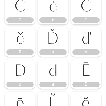
Ċ
ċ
Č
Ċ
ċ
Č
č
Ď
ď
č
Ď
ď
Đ
đ
Ē
Đ
đ
Ē
ē
Ĕ
ĕ