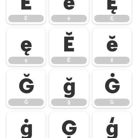
Ė
ė
Ę
Ė
ė
Ę
ę
Ě
ě
ę
Ě
ě
Ğ
ğ
Ġ
Ğ
ğ
Ġ
ġ
Ģ
ģ