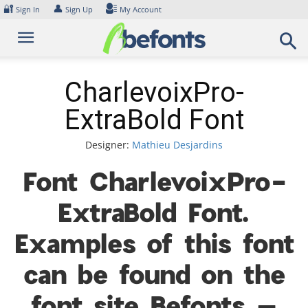
Skip
🔐
👤
Sign In
Sign Up
My Account
to
content
CharlevoixPro-
ExtraBold Font
Designer:
Mathieu Desjardins
Font CharlevoixPro-
ExtraBold Font.
Examples of this font
can be found on the
font site Befonts –