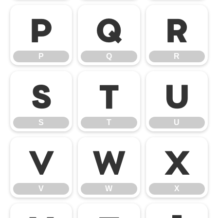
P
Q
R
P
Q
R
S
T
U
S
T
U
V
W
X
V
W
X