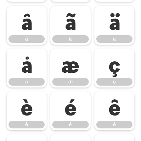
â
ã
ä
â
ã
ä
å
æ
ç
å
æ
ç
è
é
ê
è
é
ê