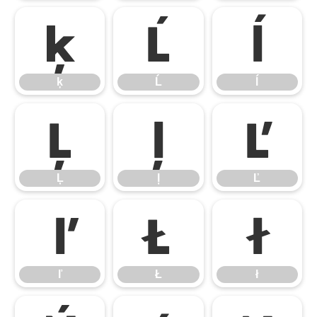
ķ
Ĺ
ĺ
ķ
Ĺ
ĺ
Ļ
ļ
Ľ
Ļ
ļ
Ľ
ľ
Ł
ł
ľ
Ł
ł