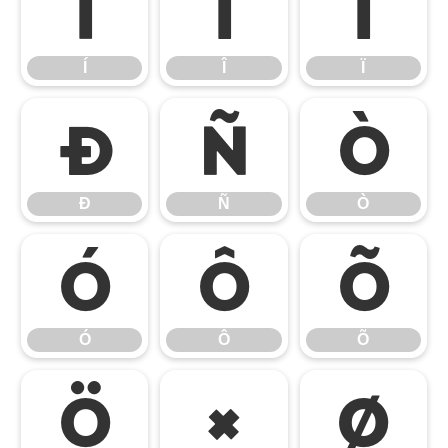
Í
Î
Ï
Í
Î
Ï
Ð
Ñ
Ò
Ð
Ñ
Ò
Ó
Ô
Õ
Ó
Ô
Õ
Ö
×
Ø