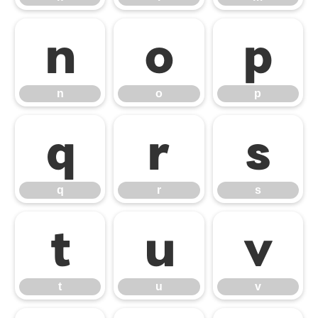
n
o
p
n
o
p
q
r
s
q
r
s
t
u
v
t
u
v