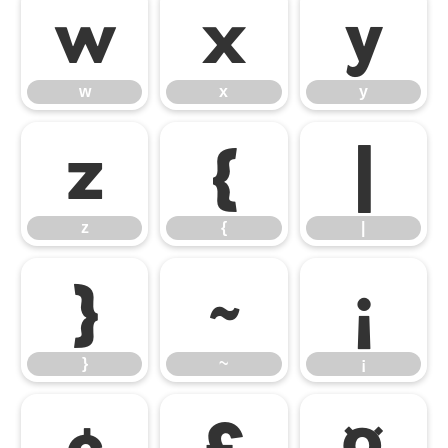
w
x
y
w
x
y
z
{
|
z
{
|
}
~
¡
}
~
¡
¢
£
¤