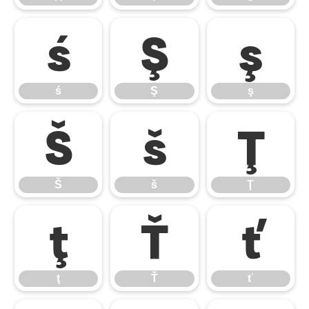
ś
Ş
ş
ś
Ş
ş
Š
š
Ţ
Š
š
Ţ
ţ
Ť
ť
ţ
Ť
ť