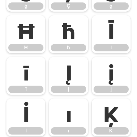
ġ
Ģ
ģ
Ħ
ħ
Ī
Ħ
ħ
Ī
ī
Į
į
ī
Į
į
İ
ı
Ķ
İ
ı
Ķ