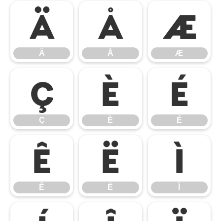
Ä
Å
Æ
Ä
Å
Æ
Ç
È
É
Ç
È
É
Ê
Ë
Ì
Ê
Ë
Ì