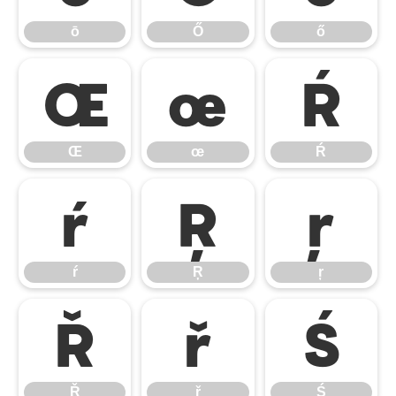
ō
Ő
ő
Œ
œ
Ŕ
Œ
œ
Ŕ
ŕ
Ŗ
ŗ
ŕ
Ŗ
ŗ
Ř
ř
Ś
Ř
ř
Ś