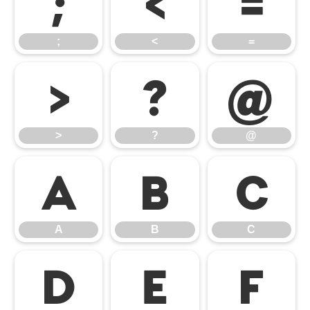
;
<
=
;
<
=
>
?
@
>
?
@
A
B
C
A
B
C
D
E
F