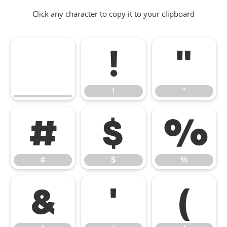
Click any character to copy it to your clipboard
!
"
!
"
#
$
%
#
$
%
&
'
(