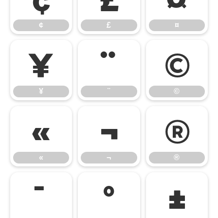
¢
£
¤
¥
¨
©
¥
¨
©
«
¬
®
«
¬
®
¯
°
±