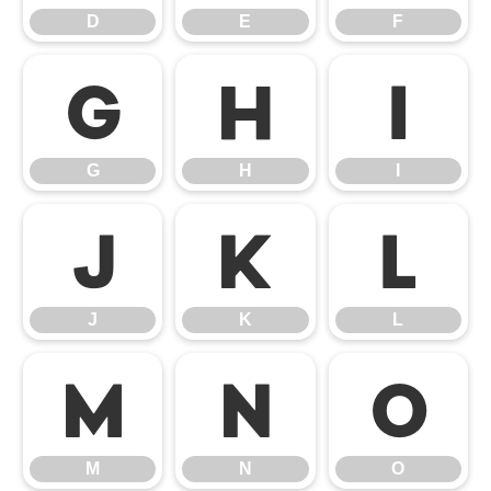
D
E
F
G
H
I
G
H
I
J
K
L
J
K
L
M
N
O
M
N
O