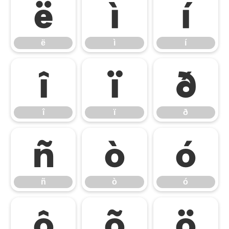
ë
ì
í
ë
ì
í
î
ï
ð
î
ï
ð
ñ
ò
ó
ñ
ò
ó
ô
õ
ö