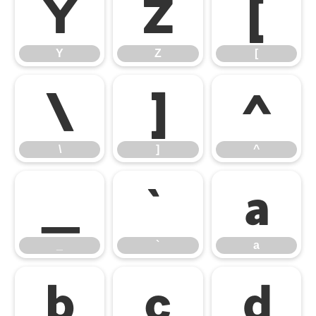
Y
Z
[
Y
Z
[
\
]
^
\
]
^
_
`
a
_
`
a
b
c
d