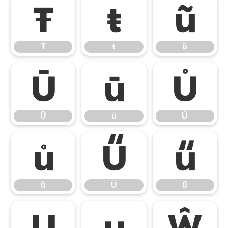
Ŧ
ŧ
ũ
Ŧ
ŧ
ũ
Ū
ū
Ů
Ū
ū
Ů
ů
Ű
ű
ů
Ű
ű
Ų
ų
Ŵ