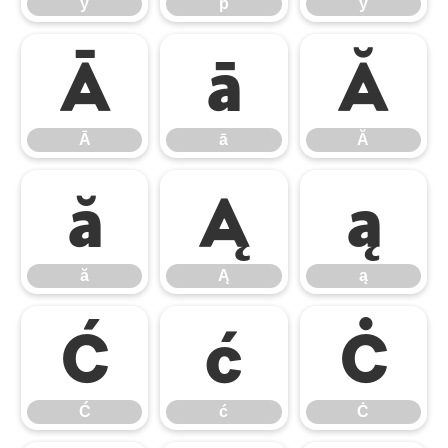
ý
þ
ÿ
Ā
ā
Ă
Ā
ā
Ă
ă
Ą
ą
ă
Ą
ą
Ć
ć
Ċ
Ć
ć
Ċ