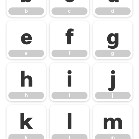
b
c
d
e
f
g
e
f
g
h
i
j
h
i
j
k
l
m
k
l
m