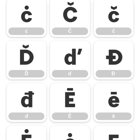
ċ
Č
č
ċ
Č
č
Ď
ď
Đ
Ď
ď
Đ
đ
Ē
ē
đ
Ē
ē