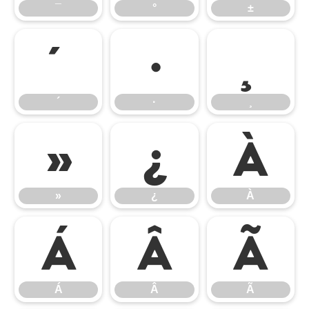
¯
°
±
´
·
¸
´
·
¸
»
¿
À
»
¿
À
Á
Â
Ã
Á
Â
Ã