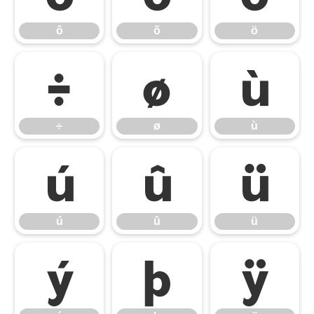
ô
õ
ö
÷
ø
ù
÷
ø
ù
ú
û
ü
ú
û
ü
ý
þ
ÿ