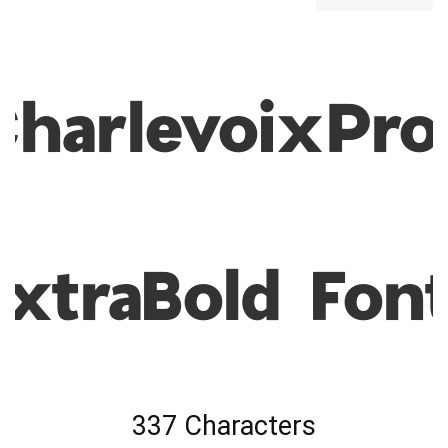
CharlevoixPro
ExtraBold Fon
337 Characters