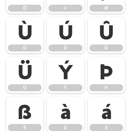
Ö
×
Ø
Ù
Ú
Û
Ù
Ú
Û
Ü
Ý
Þ
Ü
Ý
Þ
ß
à
á
ß
à
á