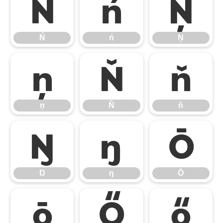
Ń
ń
Ņ
Ń
ń
Ņ
ņ
Ň
ň
ņ
Ň
ň
Ŋ
ŋ
Ō
Ŋ
ŋ
Ō
ō
Ő
ő