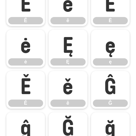
Ĕ
ĕ
Ė
Ĕ
ĕ
Ė
ė
Ę
ę
ė
Ę
ę
Ě
ě
Ĝ
Ě
ě
Ĝ
ĝ
Ğ
ğ