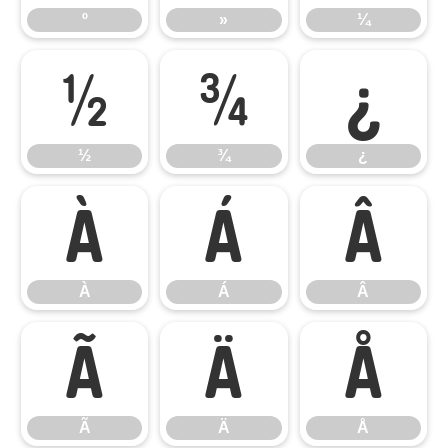
º
»
¼
½
¾
¿
½
¾
¿
À
Á
Â
À
Á
Â
Ã
Ä
Å
Ã
Ä
Å