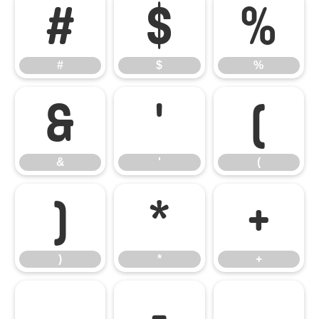
#
$
%
#
$
%
&
'
(
&
'
(
)
*
+
)
*
+
,
-
.