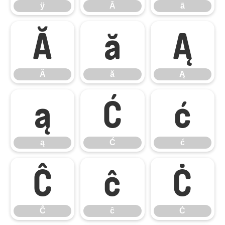
ÿ
Ā
ā
Ă
ă
Ą
Ă
ă
Ą
ą
Ć
ć
ą
Ć
ć
Ĉ
ĉ
Ċ
Ĉ
ĉ
Ċ