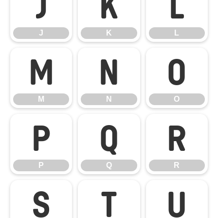
J
K
L
J
K
L
M
N
O
M
N
O
P
Q
R
P
Q
R
S
T
U