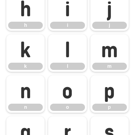
h
i
j
h
i
j
k
l
m
k
l
m
n
o
p
n
o
p
q
r
s