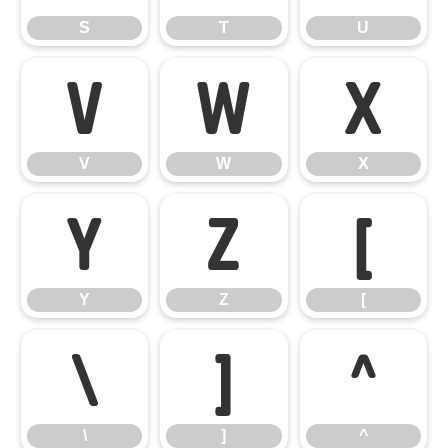
S
T
U
V
W
X
V
W
X
Y
Z
[
Y
Z
[
\
]
^
\
]
^