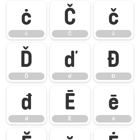
ċ
Č
č
ċ
Č
č
Ď
ď
Đ
Ď
ď
Đ
đ
Ē
ē
đ
Ē
ē