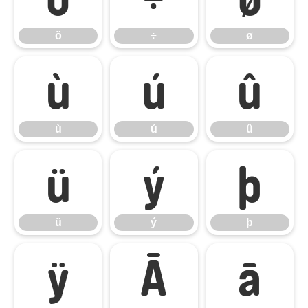
ö
÷
ø
ù
ú
û
ù
ú
û
ü
ý
þ
ü
ý
þ
ÿ
Ā
ā