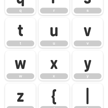
q
r
s
t
u
v
t
u
v
w
x
y
w
x
y
z
{
|