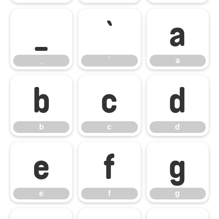
_
`
a
_
`
a
b
c
d
b
c
d
e
f
g
e
f
g