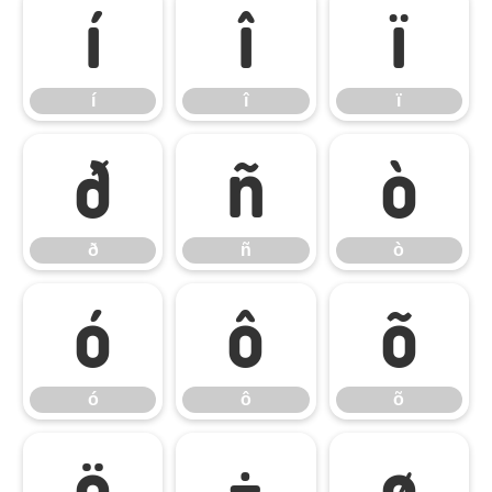
í
î
ï
í
î
ï
ð
ñ
ò
ð
ñ
ò
ó
ô
õ
ó
ô
õ
ö
÷
ø