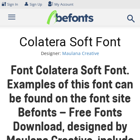
Skip
🔐
👤
Sign In
Sign Up
My Account
to
content
Colatera Soft Font
Designer:
Maulana Creative
Font Colatera Soft Font.
Examples of this font can
be found on the font site
Befonts – Free Fonts
Download, designed by