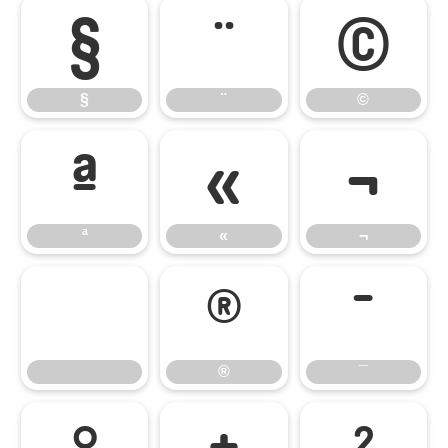
§
¨
©
§
¨
©
ª
«
¬
ª
«
¬
®
¯
®
¯