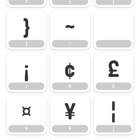
z
{
|
}
~
}
~
¡
¢
£
¡
¢
£
¤
¥
¦
¤
¥
¦