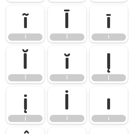
ĩ
Ī
ī
ĩ
Ī
ī
Ĭ
ĭ
Į
Ĭ
ĭ
Į
į
İ
ı
į
İ
ı