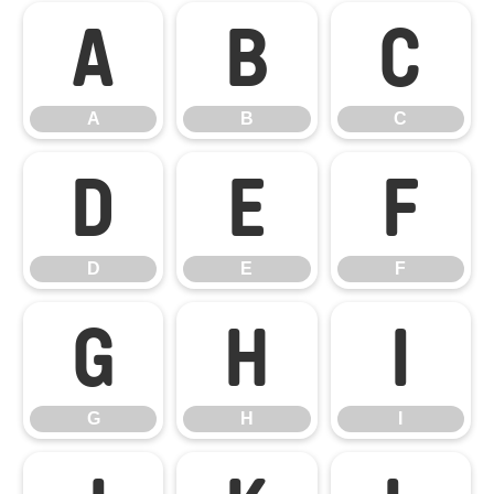
A
B
C
A
B
C
D
E
F
D
E
F
G
H
I
G
H
I