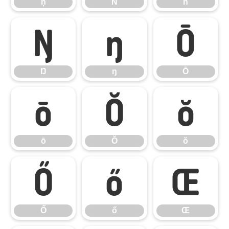
ņ
Ň
ň
Ŋ
ŋ
Ō
Ŋ
ŋ
Ō
ō
Ŏ
ŏ
ō
Ŏ
ŏ
Ő
ő
Œ
Ő
ő
Œ