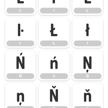
Ľ
ľ
Ŀ
ŀ
Ł
ł
ŀ
Ł
ł
Ń
ń
Ņ
Ń
ń
Ņ
ņ
Ň
ň