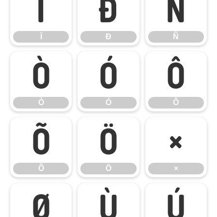
Ï
Ð
Ñ
Ï
Ð
Ñ
Ò
Ó
Ô
Ò
Ó
Ô
Õ
Ö
×
Õ
Ö
×
Ø
Ù
Ú