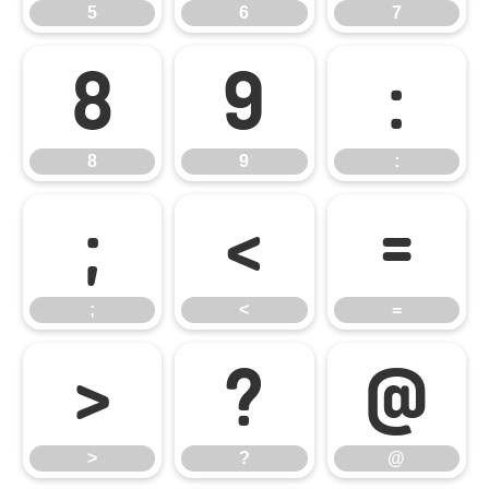
5
6
7
8
9
:
8
9
:
;
<
=
;
<
=
>
?
@
>
?
@