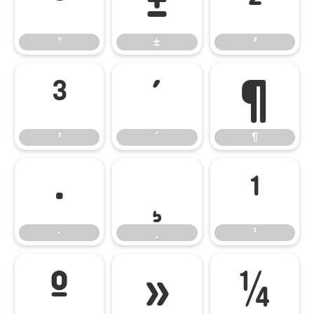
°
±
²
°
±
²
³
´
¶
³
´
¶
·
¸
¹
·
¸
¹
º
»
¼