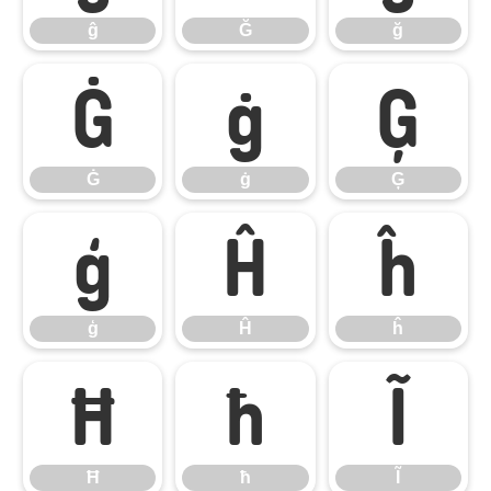
ĝ
Ğ
ğ
Ġ
ġ
Ģ
Ġ
ġ
Ģ
ģ
Ĥ
ĥ
ģ
Ĥ
ĥ
Ħ
ħ
Ĩ
Ħ
ħ
Ĩ