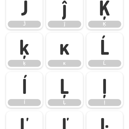
Ĵ
ĵ
Ķ
Ĵ
ĵ
Ķ
ķ
ĸ
Ĺ
ķ
ĸ
Ĺ
ĺ
Ļ
ļ
ĺ
Ļ
ļ
Ľ
ľ
Ŀ