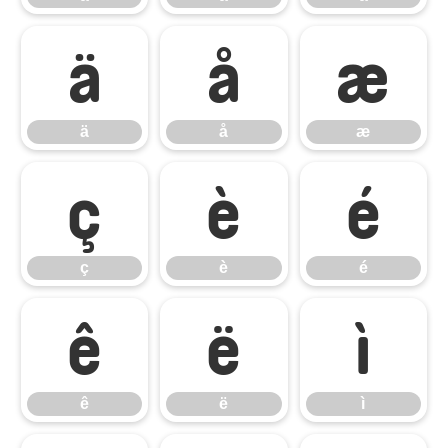
ä
å
æ
ä
å
æ
ç
è
é
ç
è
é
ê
ë
ì
ê
ë
ì