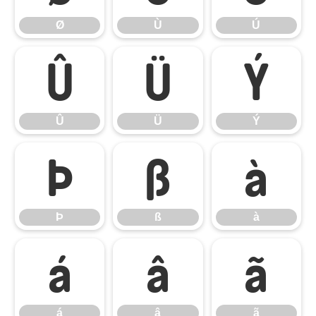
Ø
Ù
Ú
Û
Ü
Ý
Û
Ü
Ý
Þ
ß
à
Þ
ß
à
á
â
ã
á
â
ã