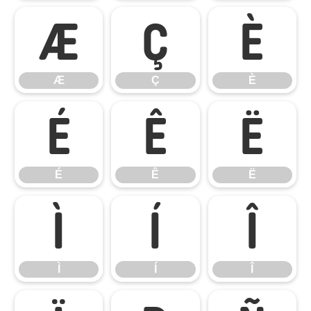
Æ
Ç
È
Æ
Ç
È
É
Ê
Ë
É
Ê
Ë
Ì
Í
Î
Ì
Í
Î