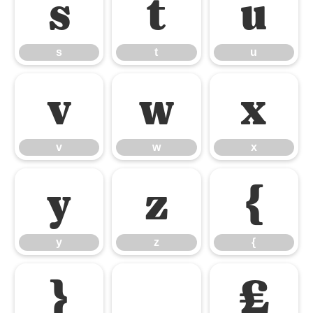
s
t
u
s
t
u
v
w
x
v
w
x
y
z
{
y
z
{
}
£