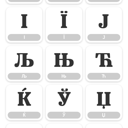
І
Ї
Ј
І
Ї
Ј
Љ
Њ
Ћ
Љ
Њ
Ћ
Ќ
Ў
Џ
Ќ
Ў
Џ