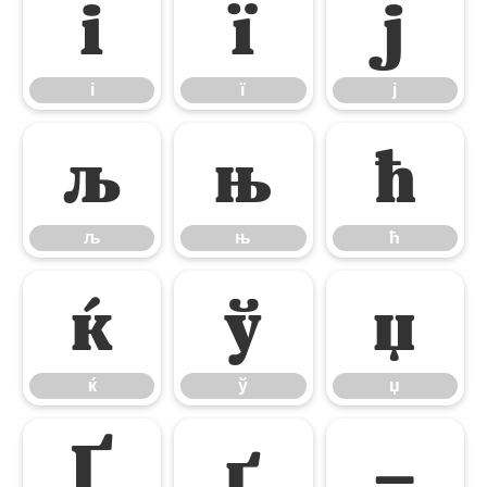
і
ї
ј
і
ї
ј
љ
њ
ћ
љ
њ
ћ
ќ
ў
џ
ќ
ў
џ
Ґ
ґ
–