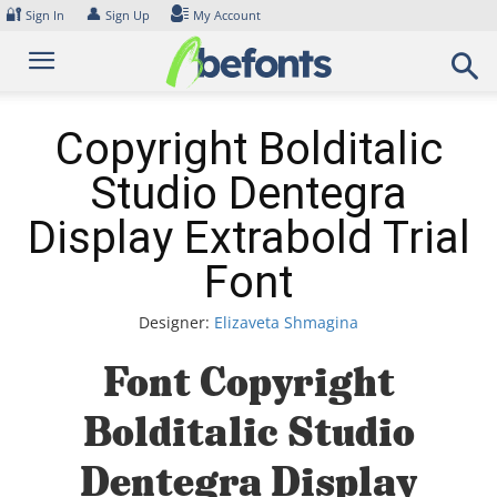
Skip
🔐
👤
Sign In
Sign Up
My Account
to
content
Copyright Bolditalic
Studio Dentegra
Display Extrabold Trial
Font
Designer:
Elizaveta Shmagina
Font Copyright
Bolditalic Studio
Dentegra Display