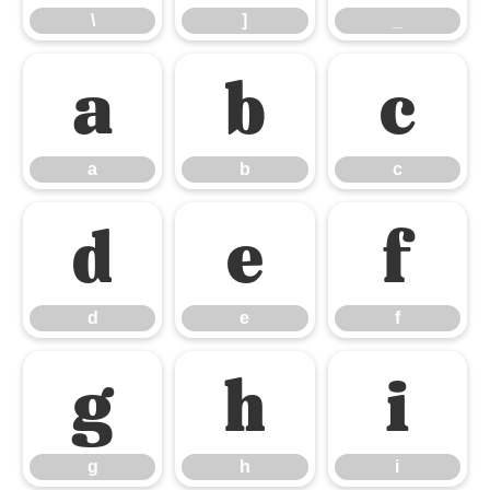
\
]
_
a
b
c
a
b
c
d
e
f
d
e
f
g
h
i
g
h
i