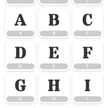
:
;
?
A
B
C
A
B
C
D
E
F
D
E
F
G
H
I
G
H
I