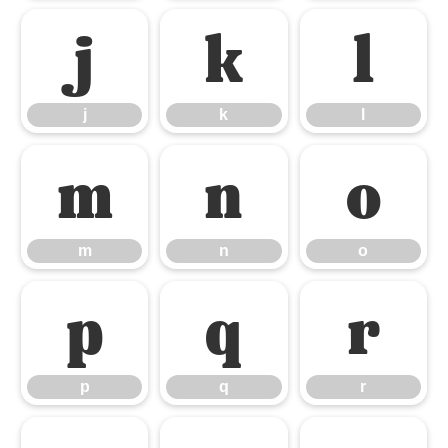
j
k
l
j
k
l
m
n
o
m
n
o
p
q
r
p
q
r