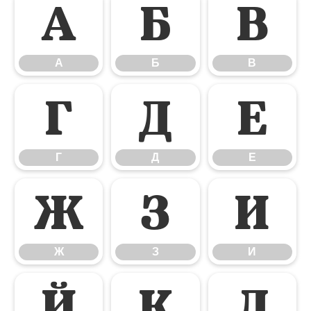
А
Б
В
А
Б
В
Г
Д
Е
Г
Д
Е
Ж
З
И
Ж
З
И
Й
К
Л