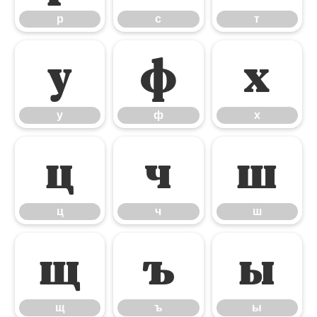
р
с
т
у
ф
х
у
ф
х
ц
ч
ш
ц
ч
ш
щ
ъ
ы
щ
ъ
ы