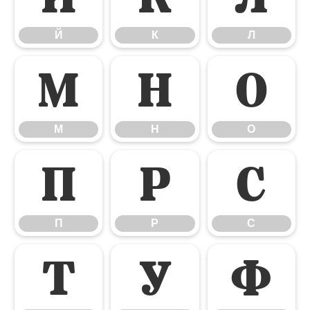
Й
К
Л
М
Н
О
М
Н
О
П
Р
С
П
Р
С
Т
У
Ф