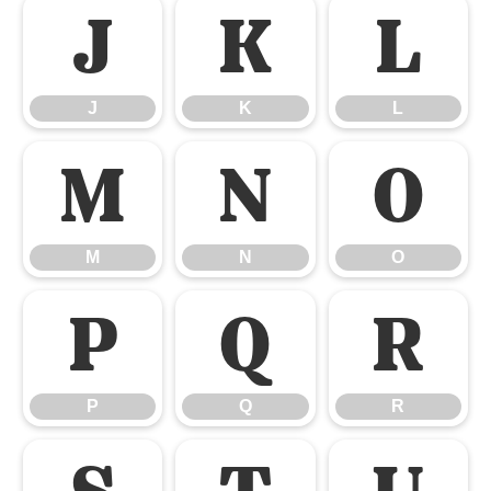
J
K
L
J
K
L
M
N
O
M
N
O
P
Q
R
P
Q
R