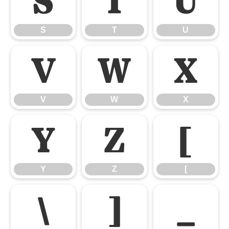
S
T
U
S
T
U
V
W
X
V
W
X
Y
Z
[
Y
Z
[
\
]
_