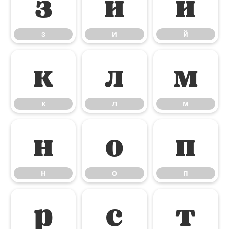
з
и
й
з
и
й
к
л
м
к
л
м
н
о
п
н
о
п
р
с
т