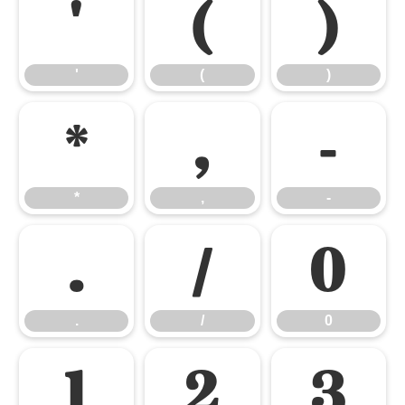
'
(
)
'
(
)
*
,
-
*
,
-
.
/
0
.
/
0
1
2
3