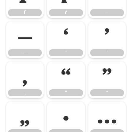
Ґ
ґ
–
—
‘
’
—
‘
’
‚
“
”
‚
“
”
„
•
…