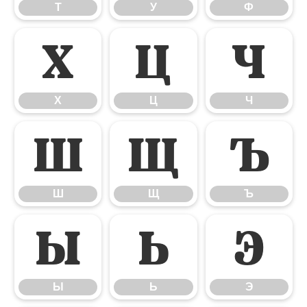
Т
У
Ф
Х
Ц
Ч
Х
Ц
Ч
Ш
Щ
Ъ
Ш
Щ
Ъ
Ы
Ь
Э
Ы
Ь
Э