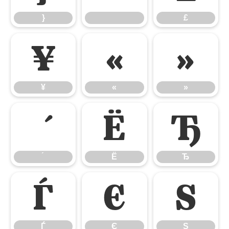
}
£
¥
«
»
¥
«
»
Ё
Ђ
Ё
Ђ
Ѓ
Є
Ѕ
Ѓ
Є
Ѕ