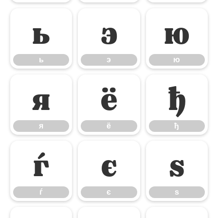
ь
э
ю
ь
э
ю
я
ё
ђ
я
ё
ђ
ѓ
є
ѕ
ѓ
є
ѕ