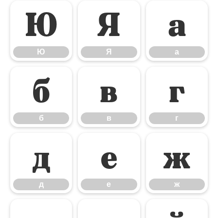
Ю
Я
а
Ю
Я
а
б
в
г
б
в
г
д
е
ж
д
е
ж