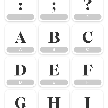
:
;
?
:
;
?
A
B
C
A
B
C
D
E
F
D
E
F
G
H
I