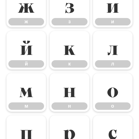
ж
з
и
ж
з
и
й
к
л
й
к
л
м
н
о
м
н
о
п
р
с