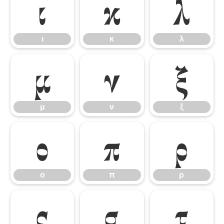
ι
κ
λ
ι
κ
λ
μ
ν
ξ
μ
ν
ξ
ο
π
ρ
ο
π
ρ
ς
σ
τ