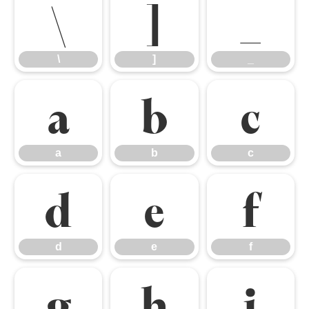
\
]
_
\
]
_
a
b
c
a
b
c
d
e
f
d
e
f
g
h
i