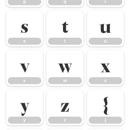
p
q
r
s
t
u
s
t
u
v
w
x
v
w
x
y
z
{
y
z
{