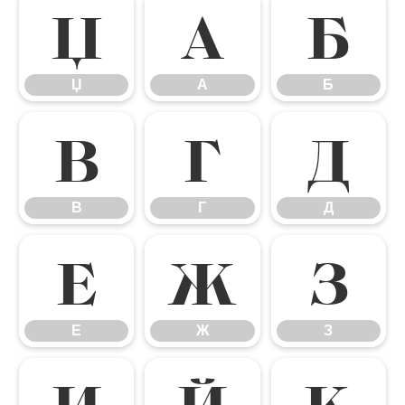
Џ
А
Б
Џ
А
Б
В
Г
Д
В
Г
Д
Е
Ж
З
Е
Ж
З
И
Й
К