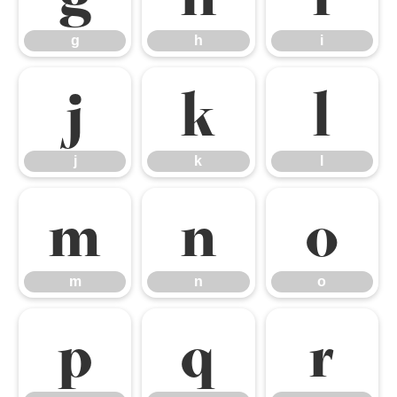
g
h
i
j
k
l
j
k
l
m
n
o
m
n
o
p
q
r