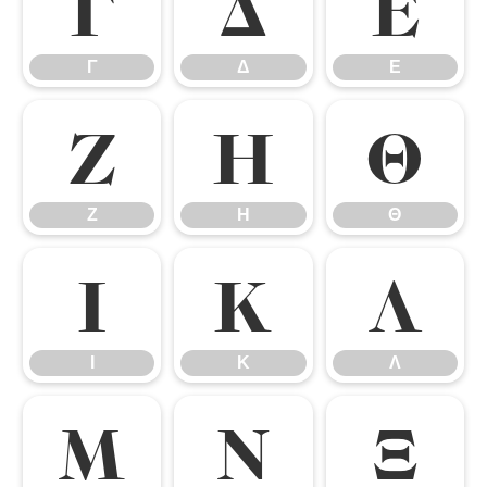
Γ
Δ
Ε
Γ
Δ
Ε
Ζ
Η
Θ
Ζ
Η
Θ
Ι
Κ
Λ
Ι
Κ
Λ
Μ
Ν
Ξ