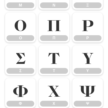
Μ
Ν
Ξ
Ο
Π
Ρ
Ο
Π
Ρ
Σ
Τ
Υ
Σ
Τ
Υ
Φ
Χ
Ψ
Φ
Χ
Ψ