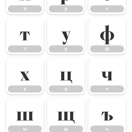
п
р
с
т
у
ф
т
у
ф
х
ц
ч
х
ц
ч
ш
щ
ъ
ш
щ
ъ