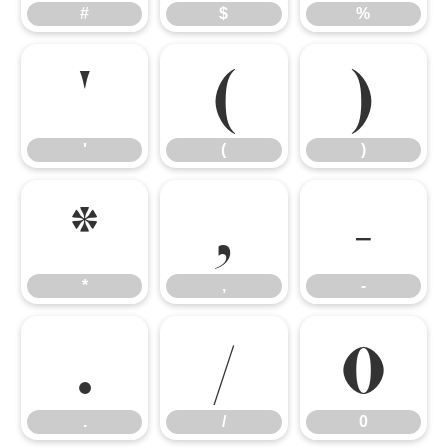
#
$
%
'
(
)
'
(
)
*
,
-
*
,
-
.
/
0
.
/
0