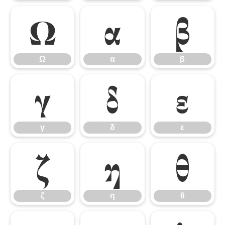
Ω
α
β
Ω
α
β
γ
δ
ε
γ
δ
ε
ζ
η
θ
ζ
η
θ