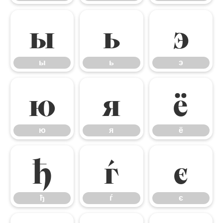
ы
ь
э
ы
ь
э
ю
я
ё
ю
я
ё
ђ
ѓ
є
ђ
ѓ
є