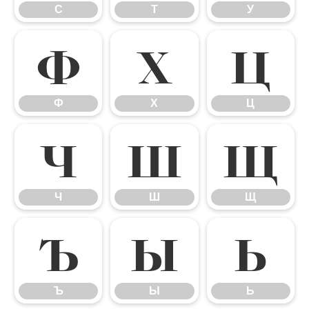
С
Т
У
Ф
Х
Ц
Ф
Х
Ц
Ч
Ш
Щ
Ч
Ш
Щ
Ъ
Ы
Ь
Ъ
Ы
Ь