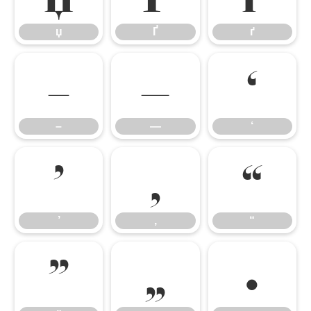
џ
Ґ
ґ
–
—
‘
–
—
‘
’
‚
“
’
‚
“
”
„
•