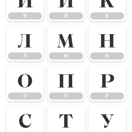
И
Й
К
Л
М
Н
Л
М
Н
О
П
Р
О
П
Р
С
Т
У