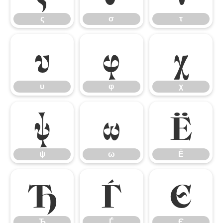
ς
σ
τ
υ
φ
χ
υ
φ
χ
ψ
ω
Ё
ψ
ω
Ё
Ђ
Ѓ
Є
Ђ
Ѓ
Є