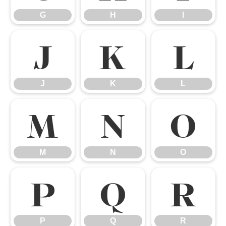
G
H
I
J
K
L
J
K
L
M
N
O
M
N
O
P
Q
R
P
Q
R