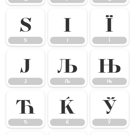
Ѕ
І
Ї
Ѕ
І
Ї
Ј
Љ
Њ
Ј
Љ
Њ
Ћ
Ќ
Ў
Ћ
Ќ
Ў