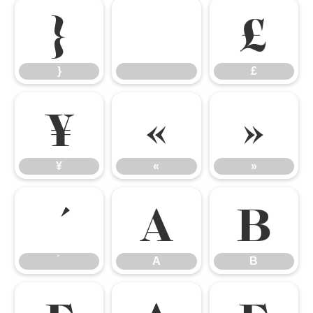
}
£
}
£
¥
«
»
¥
«
»
Α
Β
Α
Β