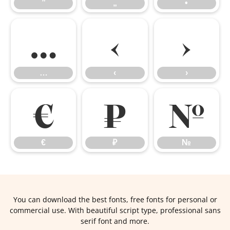
”
„
•
…
‹
›
…
‹
›
€
₽
№
€
₽
№
You can download the best fonts, free fonts for personal or
commercial use. With beautiful script type, professional sans
serif font and more.