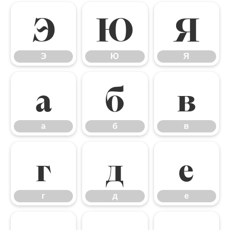
Э
Ю
Я
Э
Ю
Я
а
б
в
а
б
в
г
д
е
г
д
е