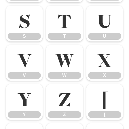
S
T
U
S
T
U
V
W
X
V
W
X
Y
Z
[
Y
Z
[