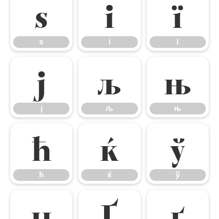
ѕ
і
ї
ѕ
і
ї
ј
љ
њ
ј
љ
њ
ћ
ќ
ў
ћ
ќ
ў
џ
Ґ
ґ