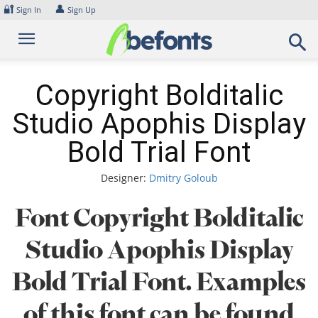
Skip
🔐
👤
Sign In
Sign Up
to
content
Copyright Bolditalic
Studio Apophis Display
Bold Trial Font
Designer:
Dmitry Goloub
Font Copyright Bolditalic
Studio Apophis Display
Bold Trial Font. Examples
of this font can be found