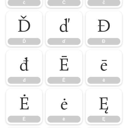
ċ
Č
č
Ď
ď
Đ
Ď
ď
Đ
đ
Ē
ē
đ
Ē
ē
Ė
ė
Ę
Ė
ė
Ę