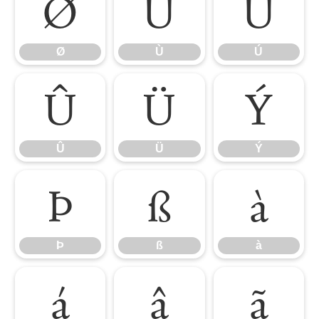
Ø
Ù
Ú
Ø
Ù
Ú
Û
Ü
Ý
Û
Ü
Ý
Þ
ß
à
Þ
ß
à
á
â
ã