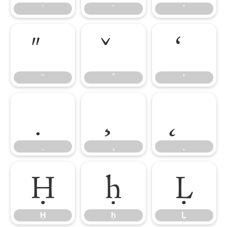
Ḥ
ḥ
Ḷ
Ḥ
ḥ
Ḷ