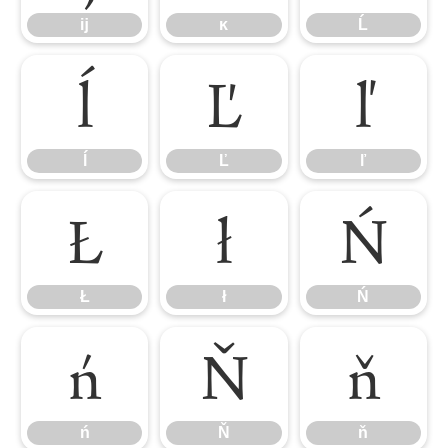
ĳ
ĸ
Ĺ
ĺ
Ľ
ľ
ĺ
Ľ
ľ
Ł
ł
Ń
Ł
ł
Ń
ń
Ň
ň
ń
Ň
ň