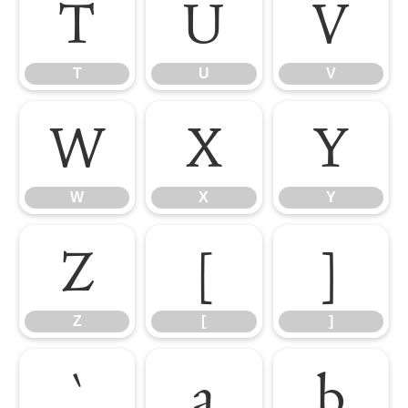
T
U
V
T
U
V
W
X
Y
W
X
Y
Z
[
]
Z
[
]
`
a
b