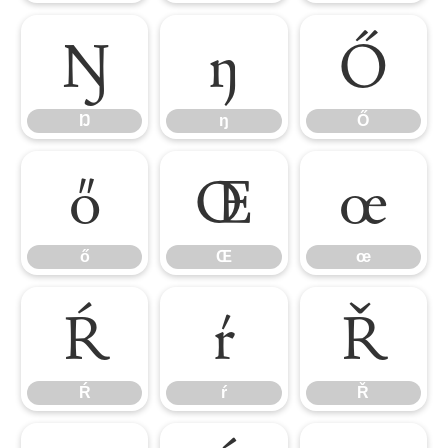
Ŋ
ŋ
Ő
Ŋ
ŋ
Ő
ő
Œ
œ
ő
Œ
œ
Ŕ
ŕ
Ř
Ŕ
ŕ
Ř