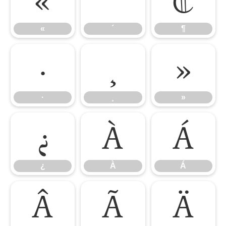
«
´
¶
«
´
¶
·
¸
»
·
¸
»
¿
À
Á
¿
À
Á
Â
Ã
Ä