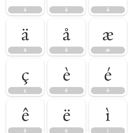
á
â
ã
ä
å
æ
ä
å
æ
ç
è
é
ç
è
é
ê
ë
ì
ê
ë
ì