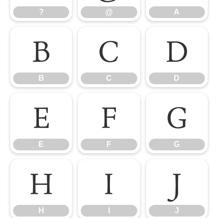
?
@
A
B
C
D
B
C
D
E
F
G
E
F
G
H
I
J
H
I
J