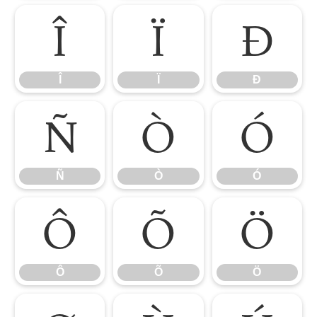
Î
Ï
Ð
Î
Ï
Ð
Ñ
Ò
Ó
Ñ
Ò
Ó
Ô
Õ
Ö
Ô
Õ
Ö