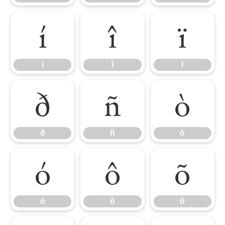
í
î
ï
í
î
ï
ð
ñ
ò
ð
ñ
ò
ó
ô
õ
ó
ô
õ