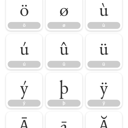
ö
ø
ù
ö
ø
ù
ú
û
ü
ú
û
ü
ý
þ
ÿ
ý
þ
ÿ
Ā
ā
Ă