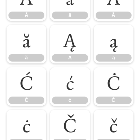
Ā
ā
Ă
ă
Ą
ą
ă
Ą
ą
Ć
ć
Ċ
Ć
ć
Ċ
ċ
Č
č