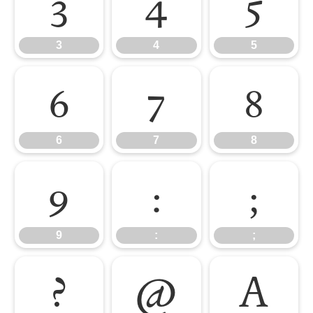
3
4
5
3
4
5
6
7
8
6
7
8
9
:
;
9
:
;
?
@
A