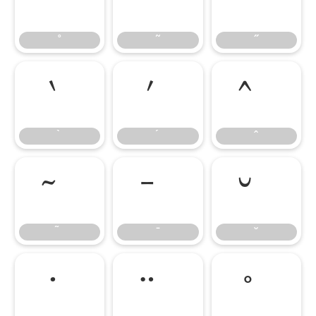
˚
˜
˝
˚
˜
˝