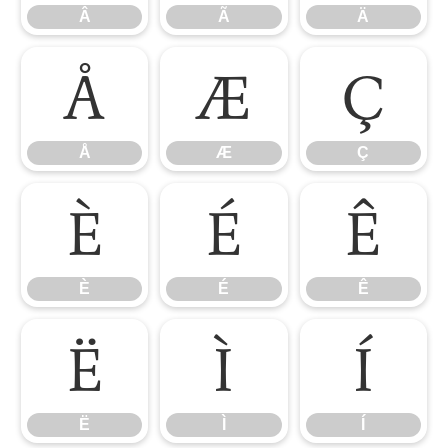
Â
Ã
Ä
Å
Æ
Ç
Å
Æ
Ç
È
É
Ê
È
É
Ê
Ë
Ì
Í
Ë
Ì
Í