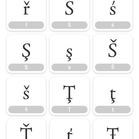
ř
Ś
ś
ř
Ś
ś
Ş
ş
Š
Ş
ş
Š
š
Ţ
ţ
š
Ţ
ţ
Ť
ť
Ŧ