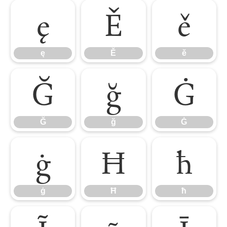
ę
Ě
ě
ę
Ě
ě
Ğ
ğ
Ġ
Ğ
ğ
Ġ
ġ
Ħ
ħ
ġ
Ħ
ħ