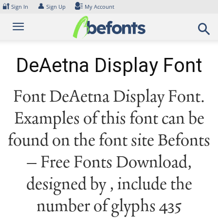
Skip
🔐
👤
Sign In
Sign Up
My Account
to
content
DeAetna Display Font
Font DeAetna Display Font.
Examples of this font can be
found on the font site Befonts
– Free Fonts Download,
designed by , include the
number of glyphs 435