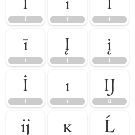
Ĩ
ĩ
Ī
Ĩ
ĩ
Ī
ī
Į
į
ī
Į
į
İ
ı
Ĳ
İ
ı
Ĳ
ĳ
ĸ
Ĺ