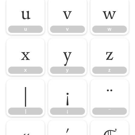
u
v
w
u
v
w
x
y
z
x
y
z
|
¡
¨
|
¡
¨