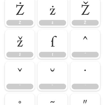
Ż
ż
Ž
Ż
ż
Ž
ž
ſ
ˆ
ž
ſ
ˆ
ˇ
˘
˙
ˇ
˘
˙