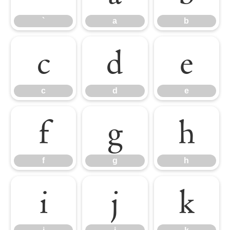
`
a
b
c
d
e
c
d
e
f
g
h
f
g
h
i
j
k