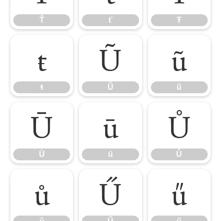
Ť
ť
Ŧ
ŧ
Ũ
ũ
ŧ
Ũ
ũ
Ū
ū
Ů
Ū
ū
Ů
ů
Ű
ű