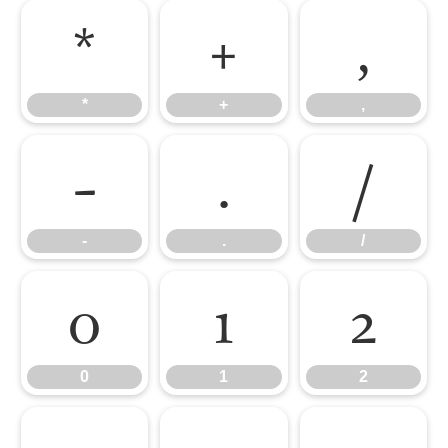
*
+
,
*
+
,
-
.
/
-
.
/
0
1
2
0
1
2