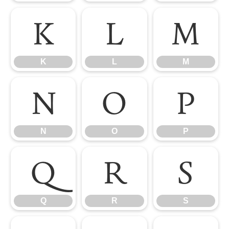
K
L
M
K
L
M
N
O
P
N
O
P
Q
R
S
Q
R
S