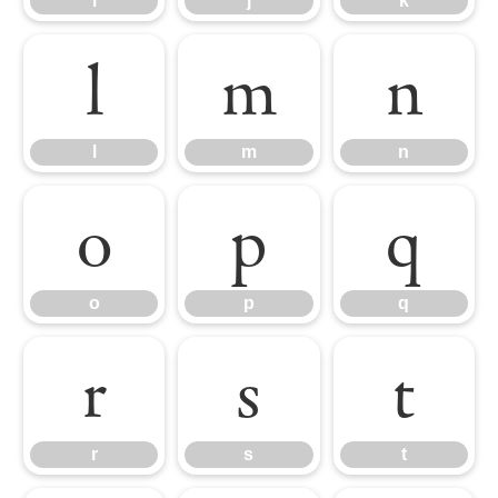
i
j
k
l
m
n
l
m
n
o
p
q
o
p
q
r
s
t
r
s
t