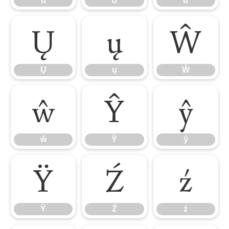
ů
Ű
ű
Ų
ų
Ŵ
Ų
ų
Ŵ
ŵ
Ŷ
ŷ
ŵ
Ŷ
ŷ
Ÿ
Ź
ź
Ÿ
Ź
ź