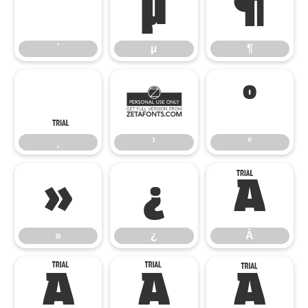
´
µ
¶
´
µ
¶
¸
¹
º
¸
¹
º
»
¿
À
»
¿
À
Á
Â
Ã