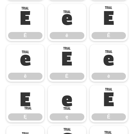
Ē
ē
Ĕ
Ē
ē
Ĕ
ĕ
Ė
ė
ĕ
Ė
ė
Ę
ę
Ě
Ę
ę
Ě