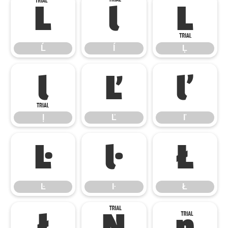
Ĺ
ĺ
Ļ
Ĺ
ĺ
Ļ
ļ
Ľ
ľ
ļ
Ľ
ľ
Ŀ
ŀ
Ł
Ŀ
ŀ
Ł
ł
Ń
ń