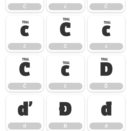
Ć
ć
Ĉ
ĉ
Ċ
ċ
ĉ
Ċ
ċ
Č
č
Ď
Č
č
Ď
ď
Đ
đ
ď
Đ
đ