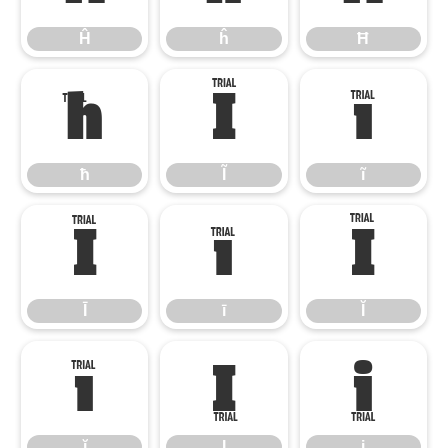
Ĥ
ĥ
Ħ
ħ
Ĩ
ĩ
ħ
Ĩ
ĩ
Ī
ī
Ĭ
Ī
ī
Ĭ
ĭ
Į
į
ĭ
Į
į