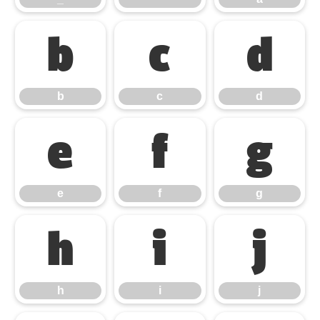
b
c
d
b
c
d
e
f
g
e
f
g
h
i
j
h
i
j