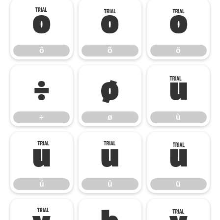
ô
õ
ö
ô
õ
ö
÷
ø
ù
÷
ø
ù
ú
û
ü
ú
û
ü