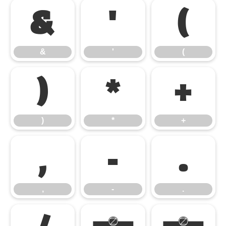
&
'
(
&
'
(
)
*
+
)
*
+
,
-
.
,
-
.