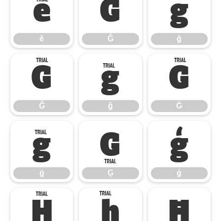
ě
Ĝ
ĝ
ě
Ĝ
ĝ
Ğ
ğ
Ġ
Ğ
ğ
Ġ
ġ
Ģ
ģ
ġ
Ģ
ģ
Ĥ
ĥ
Ħ