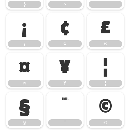
}
~
¡
¢
£
¡
¢
£
¤
¥
¦
¤
¥
¦
§
¨
©
§
¨
©