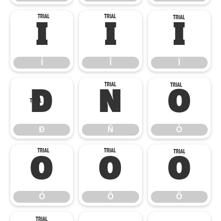
Í
Î
Ï
Í
Î
Ï
Ð
Ñ
Ò
Ð
Ñ
Ò
Ó
Ô
Õ
Ó
Ô
Õ