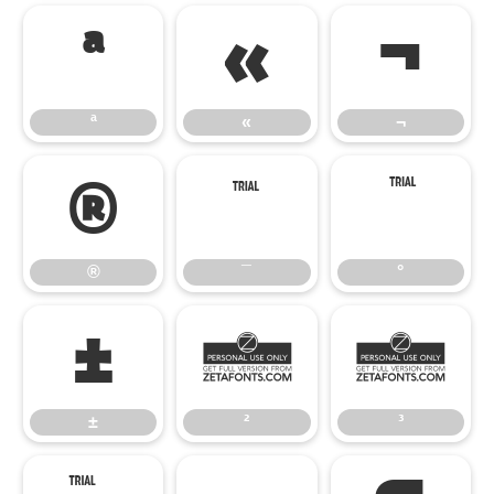
ª
«
¬
ª
«
¬
®
¯
°
®
¯
°
±
²
³
±
²
³