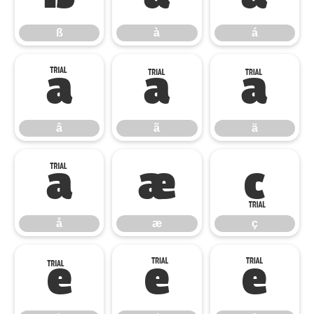
ß
à
á
â
ã
ä
â
ã
ä
å
æ
ç
å
æ
ç
è
é
ê