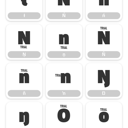
ł
Ń
ń
Ņ
ņ
Ň
Ņ
ņ
Ň
ň
ŉ
Ŋ
ň
ŉ
Ŋ
ŋ
Ō
ō