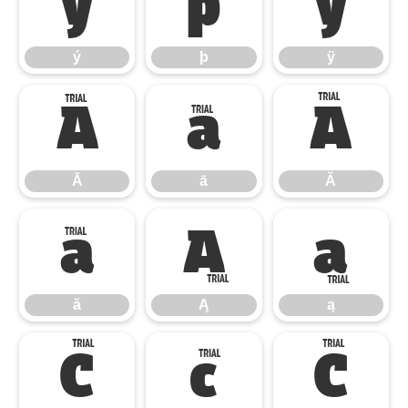
ý
þ
ÿ
ý
þ
ÿ
Ā
ā
Ă
Ā
ā
Ă
ă
Ą
ą
ă
Ą
ą
Ć
ć
Ĉ