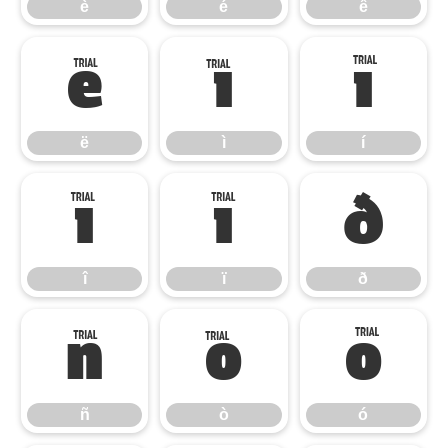
è
é
ê
ë
ì
í
ë
ì
í
î
ï
ð
î
ï
ð
ñ
ò
ó
ñ
ò
ó