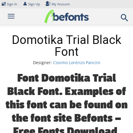
Skip
🔐
👤
Sign In
Sign Up
My Account
to
content
Domotika Trial Black
Font
Designer:
Cosimo Lorenzo Pancini
Font Domotika Trial
Black Font. Examples of
this font can be found on
the font site Befonts –
Free Fonts Download,