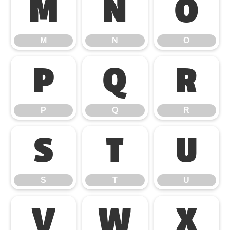
M
N
O
M
N
O
P
Q
R
P
Q
R
S
T
U
S
T
U
V
W
X