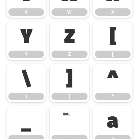
V
W
X
Y
Z
[
Y
Z
[
\
]
^
\
]
^
_
`
a
_
`
a