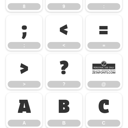
8
9
:
;
<
=
;
<
=
>
?
@
>
?
@
A
B
C
A
B
C