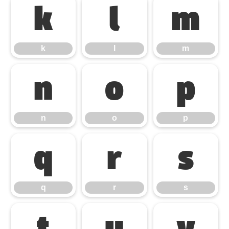
k
l
m
k
l
m
n
o
p
n
o
p
q
r
s
q
r
s
t
u
v