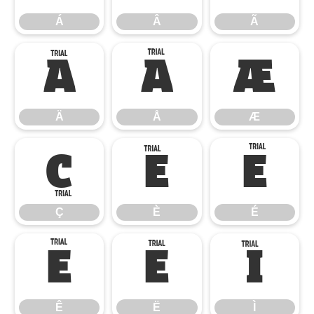
Á
Â
Ã
Ä
Å
Æ
Ä
Å
Æ
Ç
È
É
Ç
È
É
Ê
Ë
Ì
Ê
Ë
Ì