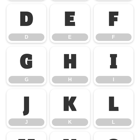
D
E
F
D
E
F
G
H
I
G
H
I
J
K
L
J
K
L