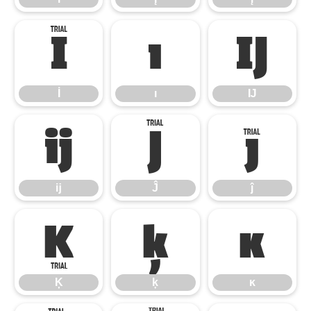
İ
ı
Ĳ
İ
ı
Ĳ
ĳ
Ĵ
ĵ
ĳ
Ĵ
ĵ
Ķ
ķ
ĸ
Ķ
ķ
ĸ