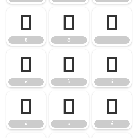
õ
ö
÷
õ
ö
÷
ø
ù
ú
ø
ù
ú
û
ü
ý
û
ü
ý