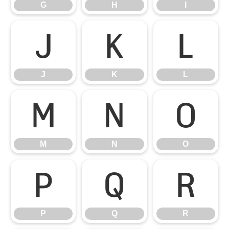
G
H
I
J
K
L
J
K
L
M
N
O
M
N
O
P
Q
R
P
Q
R