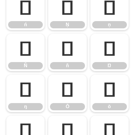
ń
Ņ
ņ
ń
Ņ
ņ
Ň
ň
Ŋ
Ň
ň
Ŋ
ŋ
Ō
ō
ŋ
Ō
ō
Ŏ
ŏ
Ő