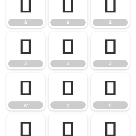
à
á
â
à
á
â
ã
ä
å
ã
ä
å
æ
ç
è
æ
ç
è
é
ê
ë