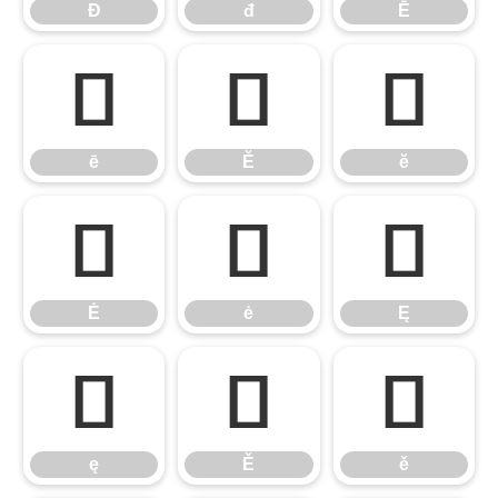
Đ
đ
Ē
ē
Ĕ
ĕ
ē
Ĕ
ĕ
Ė
ė
Ę
Ė
ė
Ę
ę
Ě
ě
ę
Ě
ě