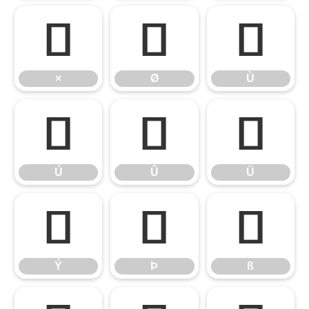
×
Ø
Ù
×
Ø
Ù
Ú
Û
Ü
Ú
Û
Ü
Ý
Þ
ß
Ý
Þ
ß