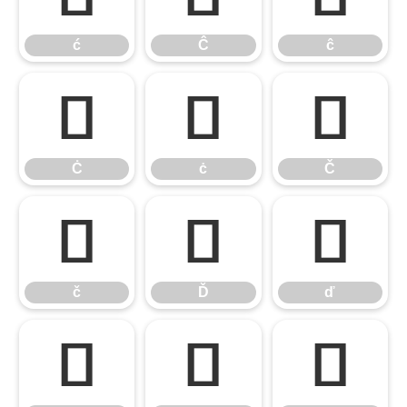
ć
Ĉ
ĉ
Ċ
ċ
Č
Ċ
ċ
Č
č
Ď
ď
č
Ď
ď
Đ
đ
Ē