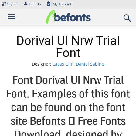
Skip
🔐
👤
Sign In
Sign Up
My Account
to
content
Dorival UI Nrw Trial
Font
Designer:
Lucas Gini, Daniel Sabino
Font Dorival UI Nrw Trial
Font. Examples of this font
can be found on the font
site Befonts – Free Fonts
Download, designed by