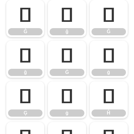
Ĝ
ĝ
Ğ
Ĝ
ĝ
Ğ
ğ
Ġ
ġ
ğ
Ġ
ġ
Ģ
ģ
Ĥ
Ģ
ģ
Ĥ