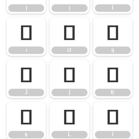
Į
į
İ
ı
Ĳ
ĳ
ı
Ĳ
ĳ
Ĵ
ĵ
Ķ
Ĵ
ĵ
Ķ
ķ
Ĺ
ĺ
ķ
Ĺ
ĺ