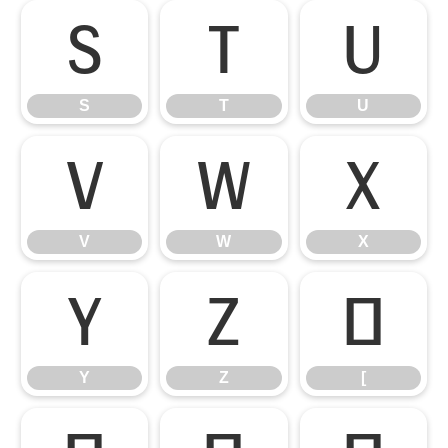
S
T
U
S
T
U
V
W
X
V
W
X
Y
Z
[
Y
Z
[