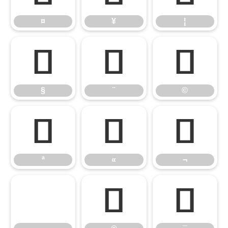
¤
¥
¦
§
¨
©
§
¨
©
ª
«
¬
ª
«
¬
®
¯