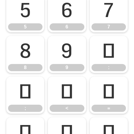
5
6
7
5
6
7
8
9
:
8
9
:
;
<
=
;
<
=
>
?
@