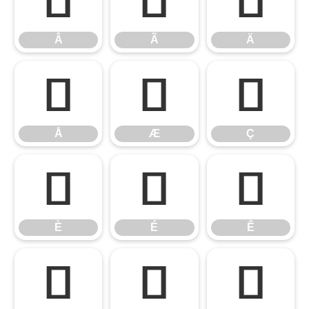
Â
Ã
Ä
Â
Ã
Ä
Å
Æ
Ç
Å
Æ
Ç
È
É
Ê
È
É
Ê
Ë
Ì
Í