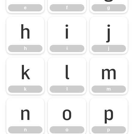
e
f
g
h
i
j
h
i
j
k
l
m
k
l
m
n
o
p
n
o
p