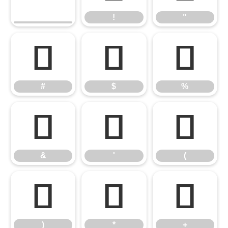
!
"
#
$
%
#
$
%
&
'
(
&
'
(
)
*
+
)
*
+