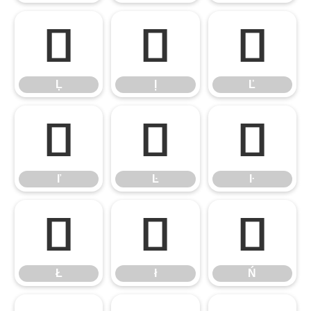
Ļ
ļ
Ľ
Ļ
ļ
Ľ
ľ
Ŀ
ŀ
ľ
Ŀ
ŀ
Ł
ł
Ń
Ł
ł
Ń