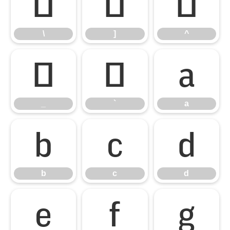
\
]
^
\
]
^
_
`
a
_
`
a
b
c
d
b
c
d
e
f
g