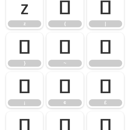
z
{
|
z
{
|
}
~
}
~
¡
¢
£
¡
¢
£
¤
¥
¦