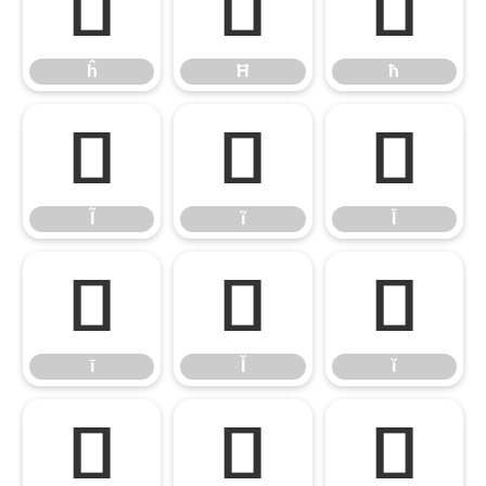
ĥ
Ħ
ħ
ĥ
Ħ
ħ
Ĩ
ĩ
Ī
Ĩ
ĩ
Ī
ī
Ĭ
ĭ
ī
Ĭ
ĭ
Į
į
İ