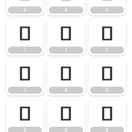
é
ê
ë
ì
í
î
ì
í
î
ï
ð
ñ
ï
ð
ñ
ò
ó
ô
ò
ó
ô