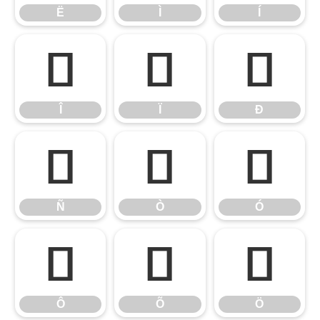
Ë
Ì
Í
Î
Ï
Ð
Î
Ï
Ð
Ñ
Ò
Ó
Ñ
Ò
Ó
Ô
Õ
Ö
Ô
Õ
Ö