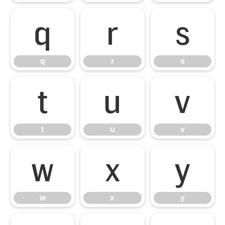
q
r
s
q
r
s
t
u
v
t
u
v
w
x
y
w
x
y