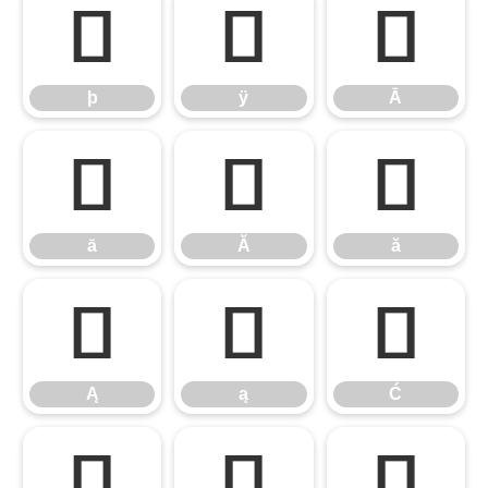
þ
ÿ
Ā
þ
ÿ
Ā
ā
Ă
ă
ā
Ă
ă
Ą
ą
Ć
Ą
ą
Ć
ć
Ĉ
ĉ