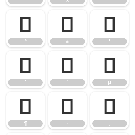
®
¯
°
±
²
°
±
²
³
´
µ
³
´
µ
¶
·
¸
¶
·
¸