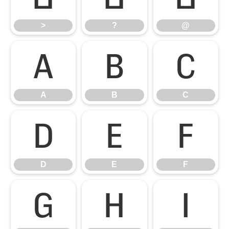
>
?
@
A
B
C
A
B
C
D
E
F
D
E
F
G
H
I