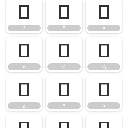
¹
º
»
¹
º
»
¼
½
¾
¼
½
¾
¿
À
Á
¿
À
Á